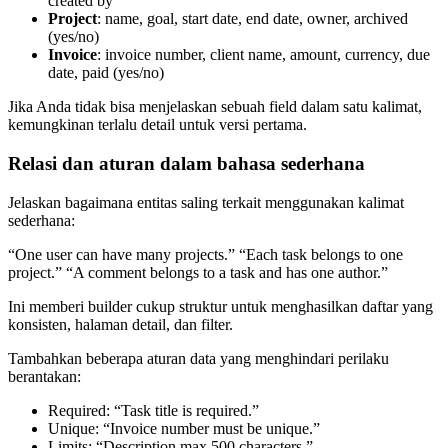
created by
Project
: name, goal, start date, end date, owner, archived
(yes/no)
Invoice
: invoice number, client name, amount, currency, due
date, paid (yes/no)
Jika Anda tidak bisa menjelaskan sebuah field dalam satu kalimat,
kemungkinan terlalu detail untuk versi pertama.
Relasi dan aturan dalam bahasa sederhana
Jelaskan bagaimana entitas saling terkait menggunakan kalimat
sederhana:
“One user can have many projects.” “Each task belongs to one
project.” “A comment belongs to a task and has one author.”
Ini memberi builder cukup struktur untuk menghasilkan daftar yang
konsisten, halaman detail, dan filter.
Tambahkan beberapa aturan data yang menghindari perilaku
berantakan:
Required: “Task title is required.”
Unique: “Invoice number must be unique.”
Limits: “Description max 500 characters.”