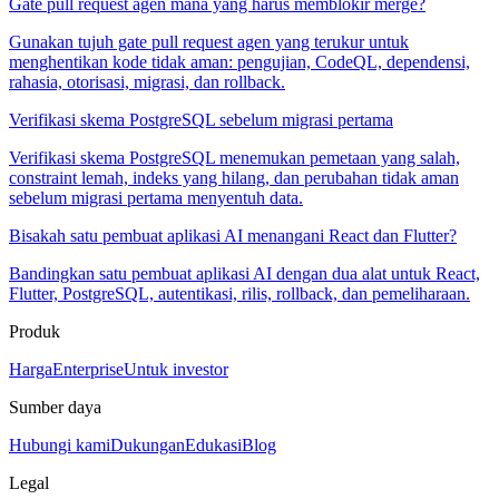
Gate pull request agen mana yang harus memblokir merge?
Gunakan tujuh gate pull request agen yang terukur untuk
menghentikan kode tidak aman: pengujian, CodeQL, dependensi,
rahasia, otorisasi, migrasi, dan rollback.
Verifikasi skema PostgreSQL sebelum migrasi pertama
Verifikasi skema PostgreSQL menemukan pemetaan yang salah,
constraint lemah, indeks yang hilang, dan perubahan tidak aman
sebelum migrasi pertama menyentuh data.
Bisakah satu pembuat aplikasi AI menangani React dan Flutter?
Bandingkan satu pembuat aplikasi AI dengan dua alat untuk React,
Flutter, PostgreSQL, autentikasi, rilis, rollback, dan pemeliharaan.
Produk
Harga
Enterprise
Untuk investor
Sumber daya
Hubungi kami
Dukungan
Edukasi
Blog
Legal