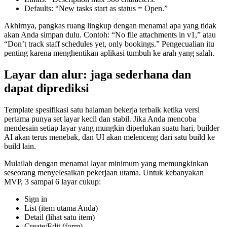
Defaults: “New tasks start as status = Open.”
Akhirnya, pangkas ruang lingkup dengan menamai apa yang tidak
akan Anda simpan dulu. Contoh: “No file attachments in v1,” atau
“Don’t track staff schedules yet, only bookings.” Pengecualian itu
penting karena menghentikan aplikasi tumbuh ke arah yang salah.
Layar dan alur: jaga sederhana dan
dapat diprediksi
Template spesifikasi satu halaman bekerja terbaik ketika versi
pertama punya set layar kecil dan stabil. Jika Anda mencoba
mendesain setiap layar yang mungkin diperlukan suatu hari, builder
AI akan terus menebak, dan UI akan melenceng dari satu build ke
build lain.
Mulailah dengan menamai layar minimum yang memungkinkan
seseorang menyelesaikan pekerjaan utama. Untuk kebanyakan
MVP, 3 sampai 6 layar cukup:
Sign in
List (item utama Anda)
Detail (lihat satu item)
Create/Edit (form)