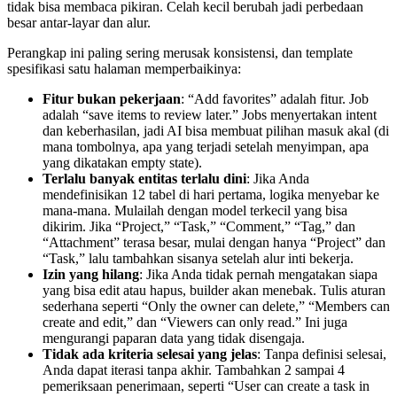
tidak bisa membaca pikiran. Celah kecil berubah jadi perbedaan
besar antar-layar dan alur.
Perangkap ini paling sering merusak konsistensi, dan template
spesifikasi satu halaman memperbaikinya:
Fitur bukan pekerjaan
: “Add favorites” adalah fitur. Job
adalah “save items to review later.” Jobs menyertakan intent
dan keberhasilan, jadi AI bisa membuat pilihan masuk akal (di
mana tombolnya, apa yang terjadi setelah menyimpan, apa
yang dikatakan empty state).
Terlalu banyak entitas terlalu dini
: Jika Anda
mendefinisikan 12 tabel di hari pertama, logika menyebar ke
mana-mana. Mulailah dengan model terkecil yang bisa
dikirim. Jika “Project,” “Task,” “Comment,” “Tag,” dan
“Attachment” terasa besar, mulai dengan hanya “Project” dan
“Task,” lalu tambahkan sisanya setelah alur inti bekerja.
Izin yang hilang
: Jika Anda tidak pernah mengatakan siapa
yang bisa edit atau hapus, builder akan menebak. Tulis aturan
sederhana seperti “Only the owner can delete,” “Members can
create and edit,” dan “Viewers can only read.” Ini juga
mengurangi paparan data yang tidak disengaja.
Tidak ada kriteria selesai yang jelas
: Tanpa definisi selesai,
Anda dapat iterasi tanpa akhir. Tambahkan 2 sampai 4
pemeriksaan penerimaan, seperti “User can create a task in