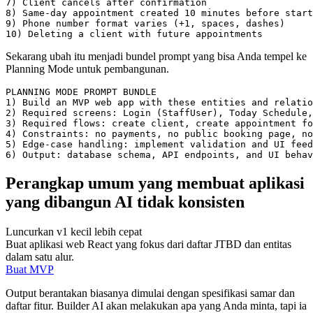
7) Client cancels after confirmation

8) Same-day appointment created 10 minutes before start

9) Phone number format varies (+1, spaces, dashes)

Sekarang ubah itu menjadi bundel prompt yang bisa Anda tempel ke
Planning Mode untuk pembangunan.
PLANNING MODE PROMPT BUNDLE

1) Build an MVP web app with these entities and relatio
2) Required screens: Login (StaffUser), Today Schedule,
3) Required flows: create client, create appointment fo
4) Constraints: no payments, no public booking page, no
5) Edge-case handling: implement validation and UI feed
Perangkap umum yang membuat aplikasi
yang dibangun AI tidak konsisten
Luncurkan v1 kecil lebih cepat
Buat aplikasi web React yang fokus dari daftar JTBD dan entitas
dalam satu alur.
Buat MVP
Output berantakan biasanya dimulai dengan spesifikasi samar dan
daftar fitur. Builder AI akan melakukan apa yang Anda minta, tapi ia