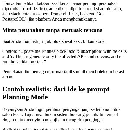
Hanya tambahkan batasan saat benar-benar penting: perangkat
diperlukan (mobile-first), autentikasi diperlukan (aksi admin saja),
atau stack tertentu (seperti frontend React, backend Go,
PostgreSQL) jika platform Anda mengharapkannya.
Minta perubahan tanpa merusak rencana
Saat Anda ingin edit, rujuk blok spesifikasi, bukan kode.
Contoh: “Update the Entities block: add ‘Subscription’ with fields X
and Y. Then regenerate only the affected APIs and screens, and re-
run the validation step.”
Pendekatan itu menjaga rencana stabil sambil membolehkan iterasi
aman.
Contoh realistis: dari ide ke prompt
Planning Mode
Bayangkan Anda ingin pembuat pengingat janji sederhana untuk
salon kecil. Tujuannya bukan sistem booking penuh. Ini tempat
ringan untuk menyimpan janji dan mengirim pengingat.
Berikut tampilan template spesifikasi satu halaman saat terisi.