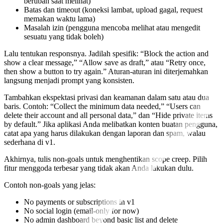
berubah saat melihat)
Batas dan timeout (koneksi lambat, upload gagal, request
memakan waktu lama)
Masalah izin (pengguna mencoba melihat atau mengedit
sesuatu yang tidak boleh)
Lalu tentukan responsnya. Jadilah spesifik: “Block the action and
show a clear message,” “Allow save as draft,” atau “Retry once,
then show a button to try again.” Aturan-aturan ini diterjemahkan
langsung menjadi prompt yang konsisten.
Tambahkan ekspektasi privasi dan keamanan dalam satu atau dua
baris. Contoh: “Collect the minimum data needed,” “Users can
delete their account and all personal data,” dan “Hide private items
by default.” Jika aplikasi Anda melibatkan konten buatan pengguna,
catat apa yang harus dilakukan dengan laporan dan spam, walau
sederhana di v1.
Akhirnya, tulis non-goals untuk menghentikan scope creep. Pilih
fitur menggoda terbesar yang tidak akan Anda lakukan dulu.
Contoh non-goals yang jelas:
No payments or subscriptions in v1
No social login (email-only for now)
No admin dashboard beyond basic list and delete