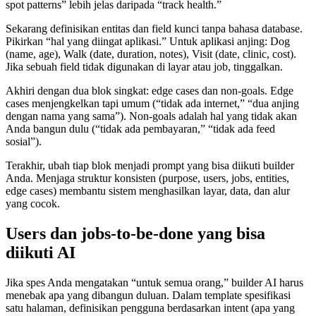
spot patterns” lebih jelas daripada “track health.”
Sekarang definisikan entitas dan field kunci tanpa bahasa database.
Pikirkan “hal yang diingat aplikasi.” Untuk aplikasi anjing: Dog
(name, age), Walk (date, duration, notes), Visit (date, clinic, cost).
Jika sebuah field tidak digunakan di layar atau job, tinggalkan.
Akhiri dengan dua blok singkat: edge cases dan non-goals. Edge
cases menjengkelkan tapi umum (“tidak ada internet,” “dua anjing
dengan nama yang sama”). Non-goals adalah hal yang tidak akan
Anda bangun dulu (“tidak ada pembayaran,” “tidak ada feed
sosial”).
Terakhir, ubah tiap blok menjadi prompt yang bisa diikuti builder
Anda. Menjaga struktur konsisten (purpose, users, jobs, entities,
edge cases) membantu sistem menghasilkan layar, data, dan alur
yang cocok.
Users dan jobs-to-be-done yang bisa
diikuti AI
Jika spes Anda mengatakan “untuk semua orang,” builder AI harus
menebak apa yang dibangun duluan. Dalam template spesifikasi
satu halaman, definisikan pengguna berdasarkan intent (apa yang