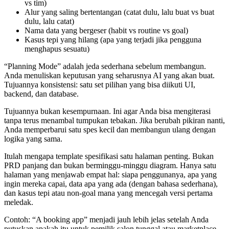
vs tim)
Alur yang saling bertentangan (catat dulu, lalu buat vs buat
dulu, lalu catat)
Nama data yang bergeser (habit vs routine vs goal)
Kasus tepi yang hilang (apa yang terjadi jika pengguna
menghapus sesuatu)
“Planning Mode” adalah jeda sederhana sebelum membangun.
Anda menuliskan keputusan yang seharusnya AI yang akan buat.
Tujuannya konsistensi: satu set pilihan yang bisa diikuti UI,
backend, dan database.
Tujuannya bukan kesempurnaan. Ini agar Anda bisa mengiterasi
tanpa terus menambal tumpukan tebakan. Jika berubah pikiran nanti,
Anda memperbarui satu spes kecil dan membangun ulang dengan
logika yang sama.
Itulah mengapa template spesifikasi satu halaman penting. Bukan
PRD panjang dan bukan berminggu-minggu diagram. Hanya satu
halaman yang menjawab empat hal: siapa penggunanya, apa yang
ingin mereka capai, data apa yang ada (dengan bahasa sederhana),
dan kasus tepi atau non-goal mana yang mencegah versi pertama
meledak.
Contoh: “A booking app” menjadi jauh lebih jelas setelah Anda
putuskan apakah itu untuk pemilik salon tunggal atau marketplace,