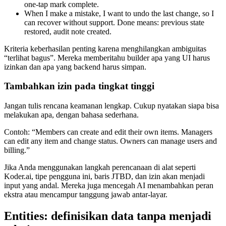
one-tap mark complete.
When I make a mistake, I want to undo the last change, so I
can recover without support. Done means: previous state
restored, audit note created.
Kriteria keberhasilan penting karena menghilangkan ambiguitas
“terlihat bagus”. Mereka memberitahu builder apa yang UI harus
izinkan dan apa yang backend harus simpan.
Tambahkan izin pada tingkat tinggi
Jangan tulis rencana keamanan lengkap. Cukup nyatakan siapa bisa
melakukan apa, dengan bahasa sederhana.
Contoh: “Members can create and edit their own items. Managers
can edit any item and change status. Owners can manage users and
billing.”
Jika Anda menggunakan langkah perencanaan di alat seperti
Koder.ai, tipe pengguna ini, baris JTBD, dan izin akan menjadi
input yang andal. Mereka juga mencegah AI menambahkan peran
ekstra atau mencampur tanggung jawab antar-layar.
Entities: definisikan data tanpa menjadi