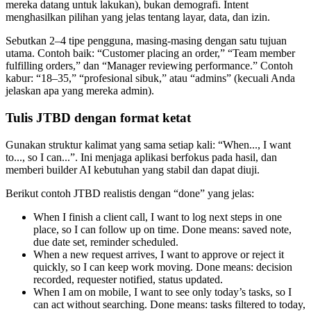
mereka datang untuk lakukan), bukan demografi. Intent
menghasilkan pilihan yang jelas tentang layar, data, dan izin.
Sebutkan 2–4 tipe pengguna, masing-masing dengan satu tujuan
utama. Contoh baik: “Customer placing an order,” “Team member
fulfilling orders,” dan “Manager reviewing performance.” Contoh
kabur: “18–35,” “profesional sibuk,” atau “admins” (kecuali Anda
jelaskan apa yang mereka admin).
Tulis JTBD dengan format ketat
Gunakan struktur kalimat yang sama setiap kali: “When..., I want
to..., so I can...”. Ini menjaga aplikasi berfokus pada hasil, dan
memberi builder AI kebutuhan yang stabil dan dapat diuji.
Berikut contoh JTBD realistis dengan “done” yang jelas:
When I finish a client call, I want to log next steps in one
place, so I can follow up on time. Done means: saved note,
due date set, reminder scheduled.
When a new request arrives, I want to approve or reject it
quickly, so I can keep work moving. Done means: decision
recorded, requester notified, status updated.
When I am on mobile, I want to see only today’s tasks, so I
can act without searching. Done means: tasks filtered to today,