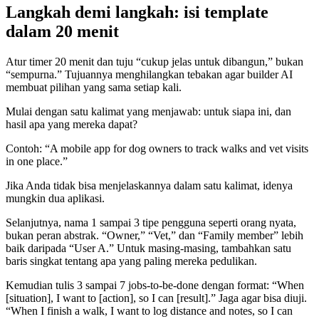
Langkah demi langkah: isi template
dalam 20 menit
Atur timer 20 menit dan tuju “cukup jelas untuk dibangun,” bukan
“sempurna.” Tujuannya menghilangkan tebakan agar builder AI
membuat pilihan yang sama setiap kali.
Mulai dengan satu kalimat yang menjawab: untuk siapa ini, dan
hasil apa yang mereka dapat?
Contoh: “A mobile app for dog owners to track walks and vet visits
in one place.”
Jika Anda tidak bisa menjelaskannya dalam satu kalimat, idenya
mungkin dua aplikasi.
Selanjutnya, nama 1 sampai 3 tipe pengguna seperti orang nyata,
bukan peran abstrak. “Owner,” “Vet,” dan “Family member” lebih
baik daripada “User A.” Untuk masing-masing, tambahkan satu
baris singkat tentang apa yang paling mereka pedulikan.
Kemudian tulis 3 sampai 7 jobs-to-be-done dengan format: “When
[situation], I want to [action], so I can [result].” Jaga agar bisa diuji.
“When I finish a walk, I want to log distance and notes, so I can