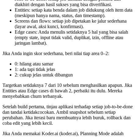
diakhiri dengan hasil sukses yang bisa diverifikasi.
Entities: setiap kata benda dalam job didukung oleh item data
(meskipun hanya nama, status, dan timestamp).
Screens dan flows: setiap job dipetakan ke jalur sederhana
(layar awal, aksi kunci, konfirmasi).
Edge cases: Anda menulis setidaknya 5 hal yang bisa salah
(empty state, input tidak valid, duplikat, izin, offline atau
jaringan lambat).
Jika Anda ingin skor sederhana, beri nilai tiap area 0–2:
0: hilang atau samar
1: ada tapi tidak jelas
2: cukup jelas untuk dibangun
Targetkan setidaknya 7 dari 10 sebelum menghasilkan apapun. Jika
Entities atau Edge cases di bawah 2, perbaiki itu dulu. Mereka
menyebabkan churn terbanyak.
Setelah build pertama, tinjau aplikasi terhadap setiap job-to-be-done
dan tandai ketidakcocokan. Ambil snapshot sebelum setiap
perubahan. Jika iterasi baru membuatnya lebih buruk, rollback dan
coba edit yang lebih kecil.
Jika Anda memakai Koder.ai (koder.ai), Planning Mode adalah