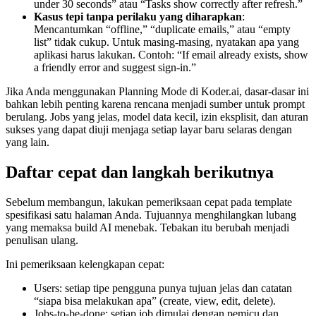
under 30 seconds” atau “Tasks show correctly after refresh.”
Kasus tepi tanpa perilaku yang diharapkan
:
Mencantumkan “offline,” “duplicate emails,” atau “empty
list” tidak cukup. Untuk masing-masing, nyatakan apa yang
aplikasi harus lakukan. Contoh: “If email already exists, show
a friendly error and suggest sign-in.”
Jika Anda menggunakan Planning Mode di Koder.ai, dasar-dasar ini
bahkan lebih penting karena rencana menjadi sumber untuk prompt
berulang. Jobs yang jelas, model data kecil, izin eksplisit, dan aturan
sukses yang dapat diuji menjaga setiap layar baru selaras dengan
yang lain.
Daftar cepat dan langkah berikutnya
Sebelum membangun, lakukan pemeriksaan cepat pada template
spesifikasi satu halaman Anda. Tujuannya menghilangkan lubang
yang memaksa build AI menebak. Tebakan itu berubah menjadi
penulisan ulang.
Ini pemeriksaan kelengkapan cepat:
Users: setiap tipe pengguna punya tujuan jelas dan catatan
“siapa bisa melakukan apa” (create, view, edit, delete).
Jobs-to-be-done: setiap job dimulai dengan pemicu dan