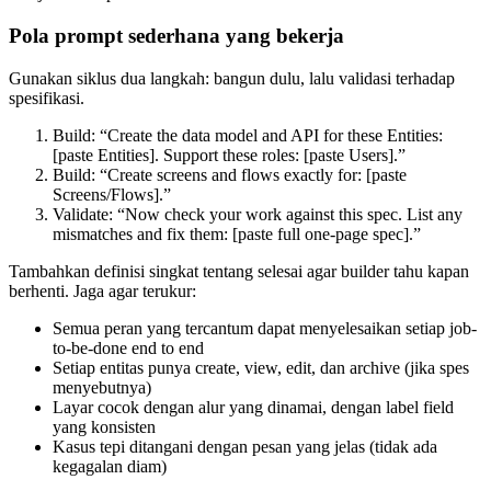
Pola prompt sederhana yang bekerja
Gunakan siklus dua langkah: bangun dulu, lalu validasi terhadap
spesifikasi.
Build: “Create the data model and API for these Entities:
[paste Entities]. Support these roles: [paste Users].”
Build: “Create screens and flows exactly for: [paste
Screens/Flows].”
Validate: “Now check your work against this spec. List any
mismatches and fix them: [paste full one-page spec].”
Tambahkan definisi singkat tentang selesai agar builder tahu kapan
berhenti. Jaga agar terukur:
Semua peran yang tercantum dapat menyelesaikan setiap job-
to-be-done end to end
Setiap entitas punya create, view, edit, dan archive (jika spes
menyebutnya)
Layar cocok dengan alur yang dinamai, dengan label field
yang konsisten
Kasus tepi ditangani dengan pesan yang jelas (tidak ada
kegagalan diam)