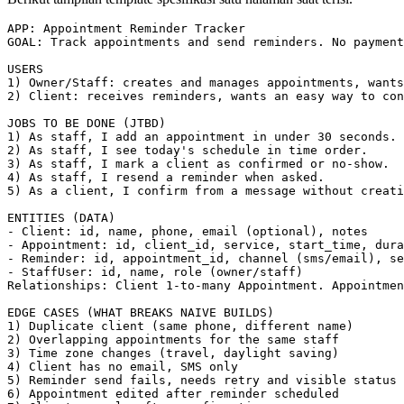
APP: Appointment Reminder Tracker

GOAL: Track appointments and send reminders. No payment
USERS

1) Owner/Staff: creates and manages appointments, wants
2) Client: receives reminders, wants an easy way to con
JOBS TO BE DONE (JTBD)

1) As staff, I add an appointment in under 30 seconds.

2) As staff, I see today's schedule in time order.

3) As staff, I mark a client as confirmed or no-show.

4) As staff, I resend a reminder when asked.

5) As a client, I confirm from a message without creati
ENTITIES (DATA)

- Client: id, name, phone, email (optional), notes

- Appointment: id, client_id, service, start_time, dura
- Reminder: id, appointment_id, channel (sms/email), se
- StaffUser: id, name, role (owner/staff)

Relationships: Client 1-to-many Appointment. Appointmen
EDGE CASES (WHAT BREAKS NAIVE BUILDS)

1) Duplicate client (same phone, different name)

2) Overlapping appointments for the same staff

3) Time zone changes (travel, daylight saving)

4) Client has no email, SMS only

5) Reminder send fails, needs retry and visible status

6) Appointment edited after reminder scheduled
