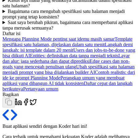
Kasus tepi mana yang sebaiknya dicantumkan dalam spesifikasi
satu halaman?
Bagaimana cara mengubah spesifikasi satu halaman menjadi
prompt yang tetap konsisten?
Saat saya berubah pikiran, bagaimana cara memperbarui aplikasi
tanpa merusak semuanya?
Daftar isi
Mengapa Planning Mode penting saat idemu masih samar
Template
spesifikasi satu halaman, dijelaskan dalam satu menit
Langkah demi
langkah: isi template dalam 20 menit
Users dan jobs-to-be-done yang
bisa diikuti AI
Entities: definisikan data tanpa menjadi teknis
Layar
dan alur: jaga sederhana dan dapat diprediksi
Edge cases dan non-
goals yang mencegah penulisan ulang
Ubah spesifikasi satu halaman
menjadi prompt yang bisa dijalankan builder AI
Contoh realistis: dari
ide ke prompt Planning Mode
Perangkap umum yang membuat
aplikasi yang dibangun AI tidak konsisten
Daftar cepat dan langkah
berikutnya
Pertanyaan umum
Bagikan
Buat aplikasi sendiri dengan Koder
hari ini
!
Cara terbaik untuk memahami kekuatan Koder adalah melihatnya