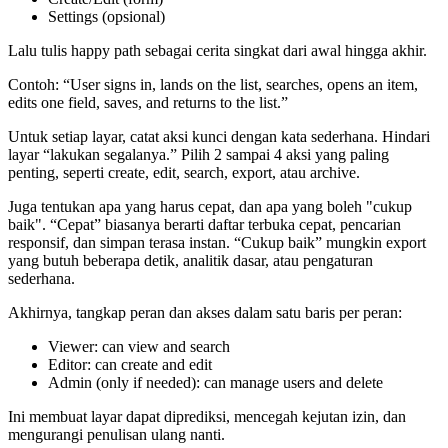
Settings (opsional)
Lalu tulis happy path sebagai cerita singkat dari awal hingga akhir.
Contoh: “User signs in, lands on the list, searches, opens an item,
edits one field, saves, and returns to the list.”
Untuk setiap layar, catat aksi kunci dengan kata sederhana. Hindari
layar “lakukan segalanya.” Pilih 2 sampai 4 aksi yang paling
penting, seperti create, edit, search, export, atau archive.
Juga tentukan apa yang harus cepat, dan apa yang boleh "cukup
baik". “Cepat” biasanya berarti daftar terbuka cepat, pencarian
responsif, dan simpan terasa instan. “Cukup baik” mungkin export
yang butuh beberapa detik, analitik dasar, atau pengaturan
sederhana.
Akhirnya, tangkap peran dan akses dalam satu baris per peran:
Viewer: can view and search
Editor: can create and edit
Admin (only if needed): can manage users and delete
Ini membuat layar dapat diprediksi, mencegah kejutan izin, dan
mengurangi penulisan ulang nanti.