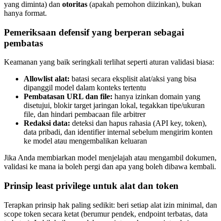
yang diminta) dan
otoritas
(apakah pemohon diizinkan), bukan
hanya format.
Pemeriksaan defensif yang berperan sebagai
pembatas
Keamanan yang baik seringkali terlihat seperti aturan validasi biasa:
Allowlist alat:
batasi secara eksplisit alat/aksi yang bisa
dipanggil model dalam konteks tertentu
Pembatasan URL dan file:
hanya izinkan domain yang
disetujui, blokir target jaringan lokal, tegakkan tipe/ukuran
file, dan hindari pembacaan file arbitrer
Redaksi data:
deteksi dan hapus rahasia (API key, token),
data pribadi, dan identifier internal sebelum mengirim konten
ke model atau mengembalikan keluaran
Jika Anda membiarkan model menjelajah atau mengambil dokumen,
validasi ke mana ia boleh pergi dan apa yang boleh dibawa kembali.
Prinsip least privilege untuk alat dan token
Terapkan prinsip hak paling sedikit: beri setiap alat izin minimal, dan
scope token secara ketat (berumur pendek, endpoint terbatas, data