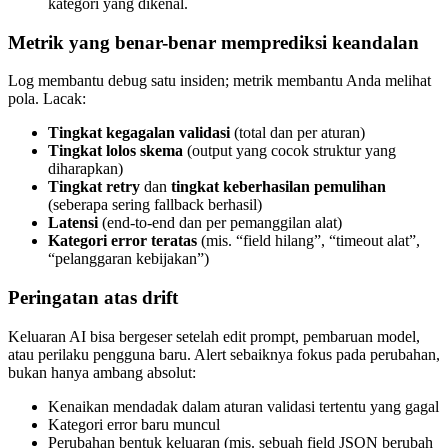
kategori yang dikenal.
Metrik yang benar-benar memprediksi keandalan
Log membantu debug satu insiden; metrik membantu Anda melihat
pola. Lacak:
Tingkat kegagalan validasi
(total dan per aturan)
Tingkat lolos skema
(output yang cocok struktur yang
diharapkan)
Tingkat retry
dan
tingkat keberhasilan pemulihan
(seberapa sering fallback berhasil)
Latensi
(end-to-end dan per pemanggilan alat)
Kategori error teratas
(mis. “field hilang”, “timeout alat”,
“pelanggaran kebijakan”)
Peringatan atas drift
Keluaran AI bisa bergeser setelah edit prompt, pembaruan model,
atau perilaku pengguna baru. Alert sebaiknya fokus pada perubahan,
bukan hanya ambang absolut:
Kenaikan mendadak dalam aturan validasi tertentu yang gagal
Kategori error baru muncul
Perubahan bentuk keluaran (mis. sebuah field JSON berubah