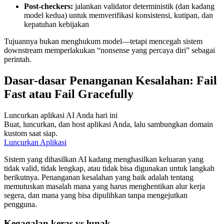
Post-checkers:
jalankan validator deterministik (dan kadang
model kedua) untuk memverifikasi konsistensi, kutipan, dan
kepatuhan kebijakan
Tujuannya bukan menghukum model—tetapi mencegah sistem
downstream memperlakukan “nonsense yang percaya diri” sebagai
perintah.
Dasar-dasar Penanganan Kesalahan: Fail
Fast atau Fail Gracefully
Luncurkan aplikasi AI Anda hari ini
Buat, luncurkan, dan host aplikasi Anda, lalu sambungkan domain
kustom saat siap.
Luncurkan Aplikasi
Sistem yang dihasilkan AI kadang menghasilkan keluaran yang
tidak valid, tidak lengkap, atau tidak bisa digunakan untuk langkah
berikutnya. Penanganan kesalahan yang baik adalah tentang
memutuskan masalah mana yang harus menghentikan alur kerja
segera, dan mana yang bisa dipulihkan tanpa mengejutkan
pengguna.
Kegagalan keras vs lunak