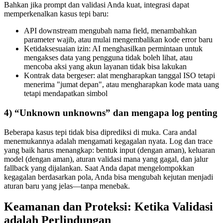
Bahkan jika prompt dan validasi Anda kuat, integrasi dapat
memperkenalkan kasus tepi baru:
API downstream mengubah nama field, menambahkan
parameter wajib, atau mulai mengembalikan kode error baru
Ketidaksesuaian izin: AI menghasilkan permintaan untuk
mengakses data yang pengguna tidak boleh lihat, atau
mencoba aksi yang akun layanan tidak bisa lakukan
Kontrak data bergeser: alat mengharapkan tanggal ISO tetapi
menerima "jumat depan", atau mengharapkan kode mata uang
tetapi mendapatkan simbol
4) “Unknown unknowns” dan mengapa log penting
Beberapa kasus tepi tidak bisa diprediksi di muka. Cara andal
menemukannya adalah mengamati kegagalan nyata. Log dan trace
yang baik harus menangkap: bentuk input (dengan aman), keluaran
model (dengan aman), aturan validasi mana yang gagal, dan jalur
fallback yang dijalankan. Saat Anda dapat mengelompokkan
kegagalan berdasarkan pola, Anda bisa mengubah kejutan menjadi
aturan baru yang jelas—tanpa menebak.
Keamanan dan Proteksi: Ketika Validasi
adalah Perlindungan