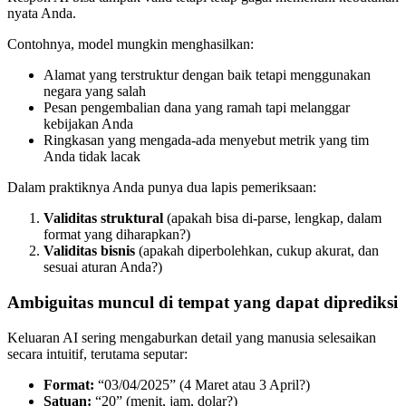
nyata Anda.
Contohnya, model mungkin menghasilkan:
Alamat yang terstruktur dengan baik tetapi menggunakan
negara yang salah
Pesan pengembalian dana yang ramah tapi melanggar
kebijakan Anda
Ringkasan yang mengada-ada menyebut metrik yang tim
Anda tidak lacak
Dalam praktiknya Anda punya dua lapis pemeriksaan:
Validitas struktural
(apakah bisa di-parse, lengkap, dalam
format yang diharapkan?)
Validitas bisnis
(apakah diperbolehkan, cukup akurat, dan
sesuai aturan Anda?)
Ambiguitas muncul di tempat yang dapat diprediksi
Keluaran AI sering mengaburkan detail yang manusia selesaikan
secara intuitif, terutama seputar:
Format:
“03/04/2025” (4 Maret atau 3 April?)
Satuan:
“20” (menit, jam, dolar?)