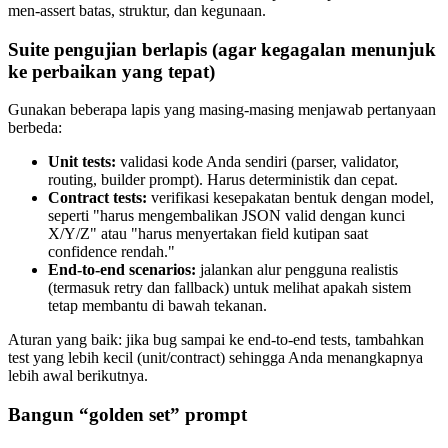
men-assert batas, struktur, dan kegunaan.
Suite pengujian berlapis (agar kegagalan menunjuk
ke perbaikan yang tepat)
Gunakan beberapa lapis yang masing-masing menjawab pertanyaan
berbeda:
Unit tests:
validasi kode Anda sendiri (parser, validator,
routing, builder prompt). Harus deterministik dan cepat.
Contract tests:
verifikasi kesepakatan bentuk dengan model,
seperti "harus mengembalikan JSON valid dengan kunci
X/Y/Z" atau "harus menyertakan field kutipan saat
confidence rendah."
End-to-end scenarios:
jalankan alur pengguna realistis
(termasuk retry dan fallback) untuk melihat apakah sistem
tetap membantu di bawah tekanan.
Aturan yang baik: jika bug sampai ke end-to-end tests, tambahkan
test yang lebih kecil (unit/contract) sehingga Anda menangkapnya
lebih awal berikutnya.
Bangun “golden set” prompt