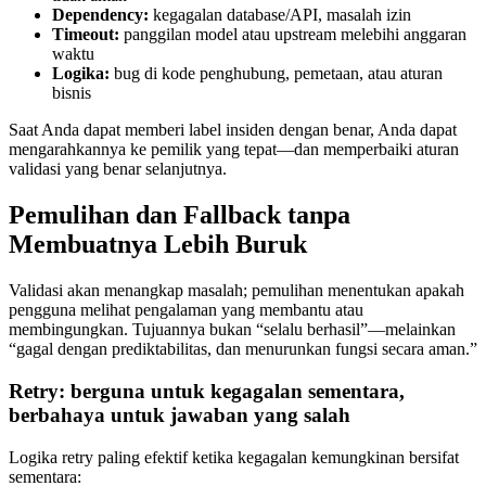
Dependency:
kegagalan database/API, masalah izin
Timeout:
panggilan model atau upstream melebihi anggaran
waktu
Logika:
bug di kode penghubung, pemetaan, atau aturan
bisnis
Saat Anda dapat memberi label insiden dengan benar, Anda dapat
mengarahkannya ke pemilik yang tepat—dan memperbaiki aturan
validasi yang benar selanjutnya.
Pemulihan dan Fallback tanpa
Membuatnya Lebih Buruk
Validasi akan menangkap masalah; pemulihan menentukan apakah
pengguna melihat pengalaman yang membantu atau
membingungkan. Tujuannya bukan “selalu berhasil”—melainkan
“gagal dengan prediktabilitas, dan menurunkan fungsi secara aman.”
Retry: berguna untuk kegagalan sementara,
berbahaya untuk jawaban yang salah
Logika retry paling efektif ketika kegagalan kemungkinan bersifat
sementara: