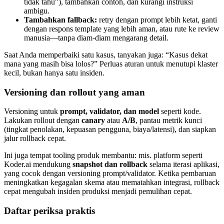
tidak tahu"), tambahkan contoh, dan kurangi instruksi
ambigu.
Tambahkan fallback:
retry dengan prompt lebih ketat, ganti
dengan respons template yang lebih aman, atau rute ke review
manusia—tanpa diam-diam mengarang detail.
Saat Anda memperbaiki satu kasus, tanyakan juga: “Kasus dekat
mana yang masih bisa lolos?” Perluas aturan untuk menutupi klaster
kecil, bukan hanya satu insiden.
Versioning dan rollout yang aman
Versioning untuk
prompt, validator, dan model
seperti kode.
Lakukan rollout dengan
canary
atau
A/B
, pantau metrik kunci
(tingkat penolakan, kepuasan pengguna, biaya/latensi), dan siapkan
jalur rollback cepat.
Ini juga tempat tooling produk membantu: mis. platform seperti
Koder.ai mendukung
snapshot dan rollback
selama iterasi aplikasi,
yang cocok dengan versioning prompt/validator. Ketika pembaruan
meningkatkan kegagalan skema atau mematahkan integrasi, rollback
cepat mengubah insiden produksi menjadi pemulihan cepat.
Daftar periksa praktis