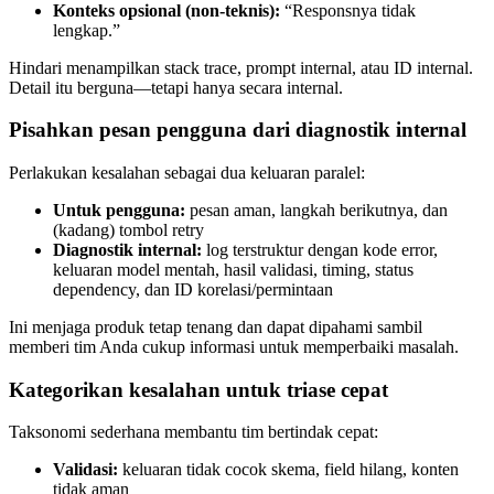
Konteks opsional (non-teknis):
“Responsnya tidak
lengkap.”
Hindari menampilkan stack trace, prompt internal, atau ID internal.
Detail itu berguna—tetapi hanya secara internal.
Pisahkan pesan pengguna dari diagnostik internal
Perlakukan kesalahan sebagai dua keluaran paralel:
Untuk pengguna:
pesan aman, langkah berikutnya, dan
(kadang) tombol retry
Diagnostik internal:
log terstruktur dengan kode error,
keluaran model mentah, hasil validasi, timing, status
dependency, dan ID korelasi/permintaan
Ini menjaga produk tetap tenang dan dapat dipahami sambil
memberi tim Anda cukup informasi untuk memperbaiki masalah.
Kategorikan kesalahan untuk triase cepat
Taksonomi sederhana membantu tim bertindak cepat:
Validasi:
keluaran tidak cocok skema, field hilang, konten
tidak aman