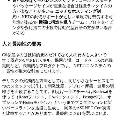
超小規模なサーバレススクリプト
：コールドスタート
やパッケージサイズが重要な場合は軽量ランタイムの
方が楽なことが多い\n-
ニッチなホスティング制
約
：.NETの配備サポートが乏しい環境では苦労する可
能性がある\n-
極端に構造を嫌うチーム
：プロトタイピ
ングや投げ捨ての実験では動的型言語の方が早い場合
がある
人と長期性の要素
C#を選ぶのは技術的要因だけでなく人の要因も大きいで
す：既存のC#/.NETスキル、採用市場、コードベースの存続
期間など。長期的なプロダクトでは、.NETエコシステムの
一貫性が重大な利点になります。
デリスクの実務的な方法としては、同じ小さなサービスを二
つのスタックで試作して開発速度、デプロイ摩擦、運用の明
瞭さを比較することです。例えば一部のチームは
Koder.ai
を
使って（Reactフロント、Goバックエンド、PostgreSQL、オ
プションでFlutterモバイル）という形でプロダクションに近
いベースラインを迅速に生成し、同等のASP.NET Core実装
と比較することがあります。最終的に.NETを選ぶにせよ、