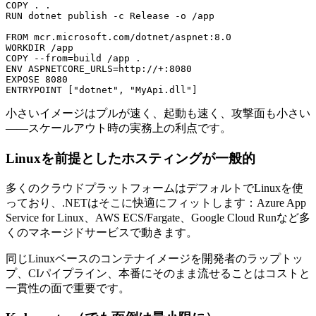
COPY . .

RUN dotnet publish -c Release -o /app

FROM mcr.microsoft.com/dotnet/aspnet:8.0

WORKDIR /app

COPY --from=build /app .

ENV ASPNETCORE_URLS=http://+:8080

EXPOSE 8080

小さいイメージはプルが速く、起動も速く、攻撃面も小さい
——スケールアウト時の実務上の利点です。
Linuxを前提としたホスティングが一般的
多くのクラウドプラットフォームはデフォルトでLinuxを使
っており、.NETはそこに快適にフィットします：Azure App
Service for Linux、AWS ECS/Fargate、Google Cloud Runなど多
くのマネージドサービスで動きます。
同じLinuxベースのコンテナイメージを開発者のラップトッ
プ、CIパイプライン、本番にそのまま流せることはコストと
一貫性の面で重要です。