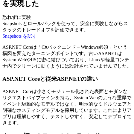
を実現した
恐れずに実験
Snapshots とロールバックを使って、安全に実験しながらス
タックのトレードオフを評価できます。
Snapshots を試す
ASP.NET Coreは「C#バックエンド＝Windows必須」という
構図を変えたターニングポイントです。古いASP.NETは
System.WebやIISに密に結びついており、Linuxや軽量コンテ
ナ内でクリーンに動くようには設計されていませんでした。
ASP.NET Coreと従来ASP.NETの違い
ASP.NET Coreは小さくモジュール化された表面とモダンな
リクエストパイプラインを持ち、System.Webのような重厚で
イベント駆動的なモデルではなく、明示的なミドルウェアと
明確なホスティングモデルを採用しています。これによりア
プリは理解しやすく、テストしやすく、安定してデプロイで
きます。