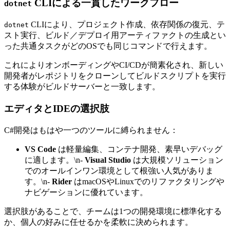
CLIによる一貫したワークフロー
dotnet
CLIにより、プロジェクト作成、依存関係の復元、テ
dotnet
スト実行、ビルド／デプロイ用アーティファクトの生成とい
った共通タスクがどのOSでも同じコマンドで行えます。
これによりオンボーディングやCI/CDが簡素化され、新しい
開発者がレポジトリをクローンしてビルドスクリプトを実行
する体験がビルドサーバーと一致します。
エディタとIDEの選択肢
C#開発はもはや一つのツールに縛られません：
VS Code
は軽量編集、コンテナ開発、素早いデバッグ
に適します。\n-
Visual Studio
は大規模ソリューション
でのオールインワン環境として根強い人気がありま
す。\n-
Rider
はmacOSやLinuxでのリファクタリングや
ナビゲーションに優れています。
選択肢があることで、チームは1つの開発環境に標準化する
か、個人の好みに任せるかを柔軟に決められます。