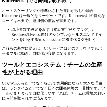
Kubernetes（でも面倒は最小限に）
オートスケーリングや標準化された運用が欲しい場合、
Kubernetesは一般的なターゲットです。Kubernetes用の特別な
コードは不要で、運用側の慣習が重要です。
環境変数で設定を渡す（接続文字列やフラグ）\n-
Readiness/Liveness向けのシンプルなヘルスエンドポイ
ントを用意する\n- stdout/stderrに構造化ログを吐く
これらの基本に従えば、C#サービスはどのクラウドでもポ
ータブルに動き、自動化が容易になります。
ツールとエコシステム：チームの生産
性が上がる理由
C#がWindowsだけでなく各OSで実用的になった大きな理由
は、ランタイムだけでなく日々の開発体験の一貫性です。ツ
ールがまとまって自動化しやすければ、チームは環境の戦い
に時間を取られずに済みます。