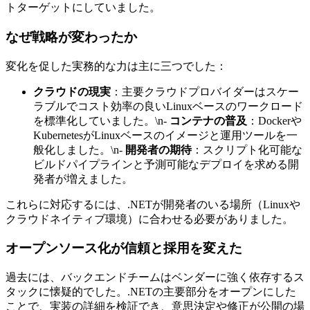
トターゲットにしていました。
なぜ戦略が変わったか
変化を促した実務的な力は主に三つでした：
クラウドの現実
：主要クラウドプロバイダーはスケー
ラブルでコスト効率の良いLinuxベースのワークロード
を標準化していました。\n-
コンテナの普及
：Dockerや
KubernetesがLinuxベースのイメージと運用ツールを一
般化しました。\n-
開発者の期待
：スクリプト化可能な
ビルドパイプラインと予測可能なデプロイを求める開
発者が増えました。
これらに対応するには、.NETが開発者のいる場所（Linuxや
クラウドネイティブ環境）に合わせる必要がありました。
オープンソース化が信頼と採用を変えた
過去には、バックエンドチームはベンダーに強く依存するス
タックに懐疑的でした。.NETの主要部分をオープンにした
ことで、実装の詳細を検証でき、意思決定や修正が公開の場