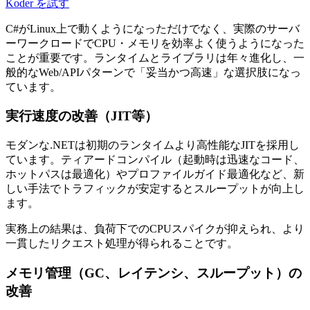
Koder を試す
C#がLinux上で動くようになっただけでなく、実際のサーバ
ーワークロードでCPU・メモリを効率よく使うようになった
ことが重要です。ランタイムとライブラリは年々進化し、一
般的なWeb/APIパターンで「妥当かつ高速」な選択肢になっ
ています。
実行速度の改善（JIT等）
モダンな.NETは初期のランタイムより高性能なJITを採用し
ています。ティアードコンパイル（起動時は迅速なコード、
ホットパスは最適化）やプロファイルガイド最適化など、新
しい手法でトラフィックが安定するとスループットが向上し
ます。
実務上の結果は、負荷下でのCPUスパイクが抑えられ、より
一貫したリクエスト処理が得られることです。
メモリ管理（GC、レイテンシ、スループット）の
改善