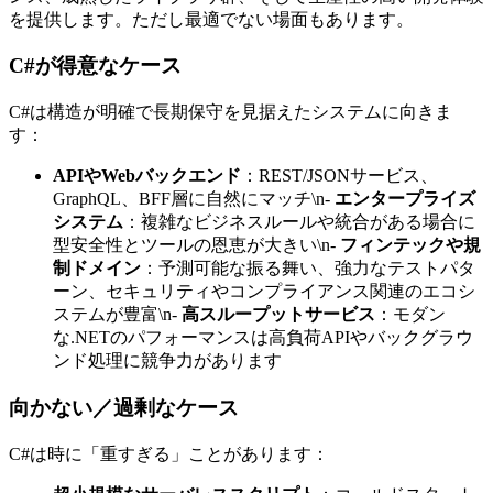
を提供します。ただし最適でない場面もあります。
C#が得意なケース
C#は構造が明確で長期保守を見据えたシステムに向きま
す：
APIやWebバックエンド
：REST/JSONサービス、
GraphQL、BFF層に自然にマッチ\n-
エンタープライズ
システム
：複雑なビジネスルールや統合がある場合に
型安全性とツールの恩恵が大きい\n-
フィンテックや規
制ドメイン
：予測可能な振る舞い、強力なテストパタ
ーン、セキュリティやコンプライアンス関連のエコシ
ステムが豊富\n-
高スループットサービス
：モダン
な.NETのパフォーマンスは高負荷APIやバックグラウ
ンド処理に競争力があります
向かない／過剰なケース
C#は時に「重すぎる」ことがあります：