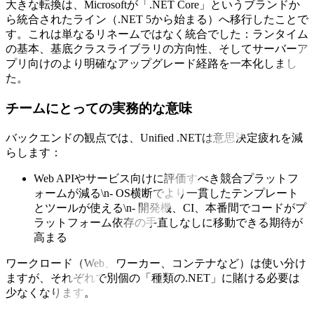
大きな転換は、Microsoftが「.NET Core」というブランドか
ら統合されたライン（.NET 5から始まる）へ移行したことで
す。これは単なるリネームではなく統合でした：ランタイム
の基本、基底クラスライブラリの方向性、そしてサーバーア
プリ向けのより明確なアップグレード経路を一本化しまし
た。
チームにとっての実務的な意味
バックエンドの観点では、Unified .NETは意思決定疲れを減
らします：
Web APIやサービス向けに評価すべき競合プラットフ
ォームが減る\n- OS横断でより一貫したテンプレート
とツールが使える\n- 開発機、CI、本番間でコードがプ
ラットフォーム依存の手直しなしに移動できる期待が
高まる
ワークロード（Web、ワーカー、コンテナなど）は使い分け
ますが、それぞれで別個の「種類の.NET」に賭ける必要は
少なくなります。