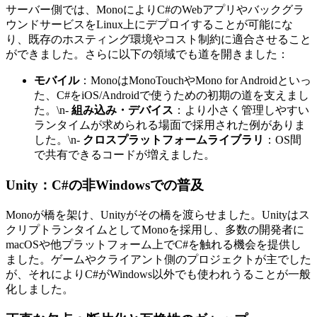
サーバー側では、MonoによりC#のWebアプリやバックグラ
ウンドサービスをLinux上にデプロイすることが可能にな
り、既存のホスティング環境やコスト制約に適合させること
ができました。さらに以下の領域でも道を開きました：
モバイル
：MonoはMonoTouchやMono for Androidといっ
た、C#をiOS/Androidで使うための初期の道を支えまし
た。\n-
組み込み・デバイス
：より小さく管理しやすい
ランタイムが求められる場面で採用された例がありま
した。\n-
クロスプラットフォームライブラリ
：OS間
で共有できるコードが増えました。
Unity：C#の非Windowsでの普及
Monoが橋を架け、Unityがその橋を渡らせました。Unityはス
クリプトランタイムとしてMonoを採用し、多数の開発者に
macOSや他プラットフォーム上でC#を触れる機会を提供し
ました。ゲームやクライアント側のプロジェクトが主でした
が、それによりC#がWindows以外でも使われうることが一般
化しました。