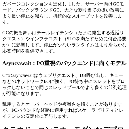
ガベージコレクションも進化しました。サーバー向けGCモ
ード、バックグラウンドGC、大きな割り当ての扱い改善に
より長い停止を減らし、持続的なスループットを改善しま
す。
GCの振る舞いはテールレイテンシ（たまに発生する遅延リ
クエスト）やインフラコスト（SLOを満たすために何台必要
か）に影響します。停止が少ないランタイムはより滑らかな
応答時間を提供できます。
Async/await：I/O重視のバックエンドに向くモデル
C#のasync/awaitはウェブリクエスト、DB呼び出し、キュー
などのネットワークI/Oに強く、I/O待ち中にスレッドをブロ
ックしないことで同じスレッドプールでより多くの並列処理
が可能になります。
乱用するとオーバーヘッドや複雑さを招くことがあります
が、I/Oバウンドな経路に適用すればスケーラビリティとレ
イテンシの安定化に寄与します。