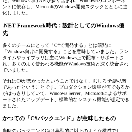
た。Windows向けAPIが多く含まれ、Windowsのコンポーネ
ントに依存し、MicrosoftのWindows開発スタックとともに進
化しました。
.NET Framework時代：設計としてのWindows優
先
多くのチームにとって「C#で開発する」とは暗黙に
「Windows向けに開発する」ことを意味していました。ラン
タイムやライブラリは主にWindows上で配布・サポートさ
れ、多くのよく使われる機能がWindows技術と深く統合され
ていました。
それはC#が悪かったということではなく、むしろ
予測可能
であったということです。プロダクション環境が何であるか
がはっきりしていて、Windows Server、Microsoftによるサポ
ートされたアップデート、標準的なシステム機能が想定でき
ました。
かつての「C#バックエンド」が意味したもの
当時のバックエンドC#は典型的に以下のような構成でし