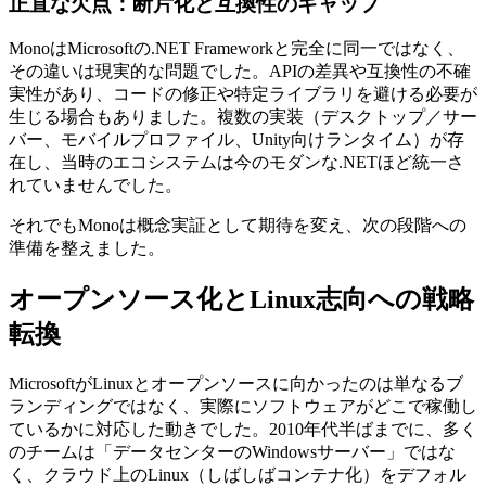
正直な欠点：断片化と互換性のギャップ
MonoはMicrosoftの.NET Frameworkと完全に同一ではなく、
その違いは現実的な問題でした。APIの差異や互換性の不確
実性があり、コードの修正や特定ライブラリを避ける必要が
生じる場合もありました。複数の実装（デスクトップ／サー
バー、モバイルプロファイル、Unity向けランタイム）が存
在し、当時のエコシステムは今のモダンな.NETほど統一さ
れていませんでした。
それでもMonoは概念実証として期待を変え、次の段階への
準備を整えました。
オープンソース化とLinux志向への戦略
転換
MicrosoftがLinuxとオープンソースに向かったのは単なるブ
ランディングではなく、実際にソフトウェアがどこで稼働し
ているかに対応した動きでした。2010年代半ばまでに、多く
のチームは「データセンターのWindowsサーバー」ではな
く、クラウド上のLinux（しばしばコンテナ化）をデフォル