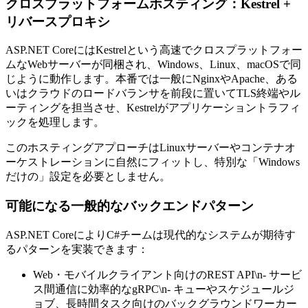
クロスプラットフォームホスティング：Kestrel +
リバースプロキシ
ASP.NET CoreにはKestrelという高速でクロスプラットフォー
ムなWebサーバーが同梱され、Windows、Linux、macOSで同
じように動作します。本番では一般にNginxやApache、ある
いはクラウドのロードバランサを前段に置いてTLS終端やル
ーティングを担当させ、Kestrelがアプリケーショントラフィ
ックを処理します。
このホスティングアプローチはLinuxサーバーやコンテナオ
ーケストレーションに自然にフィットし、特別な「Windows
だけの」設定を必要としません。
可能になる一般的なバックエンドパターン
ASP.NET CoreによりC#チームは現代的なシステムが期待す
るパターンを実装できます：
Web・モバイルクライアント向けのREST API\n- サービ
ス間通信に効率的なgRPC\n- キューやスケジュールジ
ョブ、長時間タスク向けのバックグラウンドワーカー