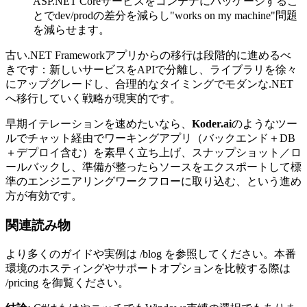
ASP.NET Coreサービスをコンテナにパッケージするこ
とでdev/prodの差分を減らし"works on my machine"問題
を減らせます。
古い.NET Frameworkアプリからの移行は段階的に進めるべ
きです：新しいサービスをAPIで分離し、ライブラリを徐々
にアップグレードし、合理的なタイミングでモダンな.NET
へ移行していく戦略が現実的です。
早期イテレーションを速めたいなら、
Koder.ai
のようなツー
ルでチャット経由でワーキングアプリ（バックエンド＋DB
＋デプロイ含む）を素早く立ち上げ、スナップショット／ロ
ールバックし、準備が整ったらソースをエクスポートして標
準のエンジニアリングワークフローに取り込む、という進め
方が有効です。
関連読み物
より多くのガイドや実例は /blog を参照してください。本番
環境のホスティングやサポートオプションを比較する際は
/pricing を御覧ください。