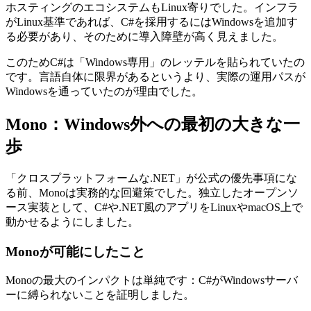
ホスティングのエコシステムもLinux寄りでした。インフラ
がLinux基準であれば、C#を採用するにはWindowsを追加す
る必要があり、そのために導入障壁が高く見えました。
このためC#は「Windows専用」のレッテルを貼られていたの
です。言語自体に限界があるというより、実際の運用パスが
Windowsを通っていたのが理由でした。
Mono：Windows外への最初の大きな一
歩
「クロスプラットフォームな.NET」が公式の優先事項にな
る前、Monoは実務的な回避策でした。独立したオープンソ
ース実装として、C#や.NET風のアプリをLinuxやmacOS上で
動かせるようにしました。
Monoが可能にしたこと
Monoの最大のインパクトは単純です：C#がWindowsサーバ
ーに縛られないことを証明しました。