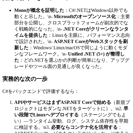
Monoが概念を証明した
：C#/.NETはWindows以外でも
動くと示した。\n-
Microsoftのオープンソース化
：主要
部分を公開し、クロスプラットフォームが副次的でな
く戦略的になった。\n-
.NET Coreがクリーンなランタ
イムを提供した
：Linuxを主眼に、パフォーマンス志向
で設計された。\n-
ASP.NET CoreがWebスタックを刷
新した
：Windows/ Linux/macOSで同じように動くモダ
ンなフレームワーク。\n-
Unified .NET (5+) が整理し
た
：どの.NETを選ぶかの判断が簡単になり、アップグ
レードやツール面の見通しが良くなった。
実務的な次の一歩
C#をバックエンドで評価するなら：
APIやサービスはまずASP.NET Coreで始める
（新規プ
ロジェクトはモダンな.NETをターゲットに）。\n2.
早
い段階でLinuxへデプロイする
（ステージングでもよ
い）—ランタイム挙動、ログ、システム依存性を早期
に検証する。\n3.
必要ならコンテナ化を活用する
：