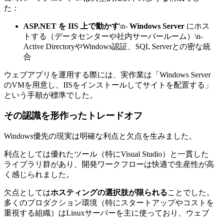
た：
ASP.NET を IIS 上で動かす
\n-
Windows Server
にホス
トする（データセンターや社内サーバールーム）\n-
Active DirectoryやWindows認証、SQL Serverとの密な統
合
ウェブアプリを運用する際には、実作業は「Windows Server
のVMを用意し、IISをインストールしてサイトを配置する」
という手順が標準でした。
その認識を形作ったトレードオフ
Windows優先の現実は明確な利点と欠点を生みました。
利点としては優れたツール（特にVisual Studio）と一貫した
ライブラリ群があり、開発ワークフローは快適で生産性が高
く感じられました。
欠点としては
ホスティングの選択肢が限られる
ことでした。
多くのプロダクション環境（特にスタートアップやコストを
重視する組織）はLinuxサーバーを主に使っており、ウェブ