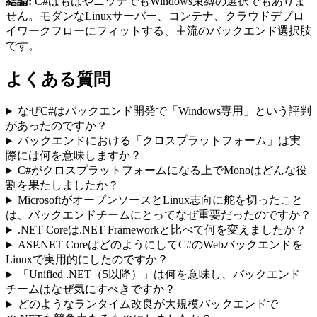
結論:
C#はもはやニッチでもWindows束縛の選択でもありま
せん。モダンなLinuxサーバー、コンテナ、クラウドデプロ
イワークフローにフィットする、主流のバックエンド選択肢
です。
よくある質問
なぜC#はバックエンド開発で「Windows専用」という評判
があったのですか？
バックエンドにおける「クロスプラットフォーム」は実
際には何を意味しますか？
C#がクロスプラットフォームになる上でMonoはどんな役
割を果たしましたか？
MicrosoftがオープンソースとLinux志向に舵を切ったこと
は、バックエンドチームにとってなぜ重要だったのですか？
.NET Coreは.NET Frameworkと比べて何を変えましたか？
ASP.NET CoreはどのようにしてC#のWebバックエンドを
Linuxで実用的にしたのですか？
「Unified .NET（5以降）」は何を意味し、バックエンド
チームはなぜ気にすべきですか？
どのようなランタイム改良が大規模バックエンドで