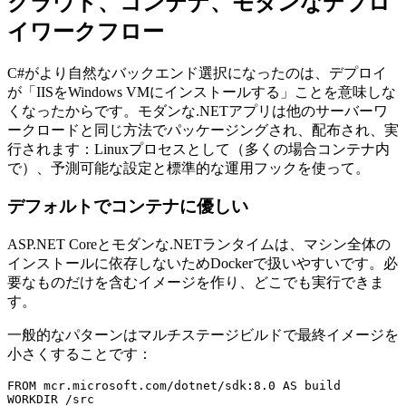
クラウド、コンテナ、モダンなデプロ
イワークフロー
C#がより自然なバックエンド選択になったのは、デプロイ
が「IISをWindows VMにインストールする」ことを意味しな
くなったからです。モダンな.NETアプリは他のサーバーワ
ークロードと同じ方法でパッケージングされ、配布され、実
行されます：Linuxプロセスとして（多くの場合コンテナ内
で）、予測可能な設定と標準的な運用フックを使って。
デフォルトでコンテナに優しい
ASP.NET Coreとモダンな.NETランタイムは、マシン全体の
インストールに依存しないためDockerで扱いやすいです。必
要なものだけを含むイメージを作り、どこでも実行できま
す。
一般的なパターンはマルチステージビルドで最終イメージを
小さくすることです：
FROM mcr.microsoft.com/dotnet/sdk:8.0 AS build

WORKDIR /src
