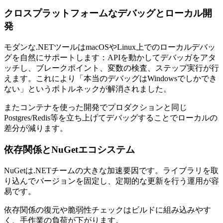
クロスプラットフォームなデバッグとローカル開
発
モダンな.NETツールはmacOSやLinux上でのローカルデバッ
グを自然にサポートします：APIを動かしてデバッガをアタ
ッチし、ブレークポイント、変数の検査、ステップ実行が行
えます。これにより「本当のデバッグはWindowsでしかでき
ない」というボトルネックが解消されました。
またコンテナを使った開発でプロダクションと同じ
Postgres/Redis等を立ち上げてデバッグすることでローカルの
差分が減ります。
依存関係とNuGetエコシステム
NuGetは.NETチームの大きな加速要因です。ライブラリを取
り込んでバージョンを固定し、定期的な更新を行う運用が容
易です。
依存関係の復元や脆弱性チェックはビルドに組み込みやす
く、手作業の負荷が下がります。