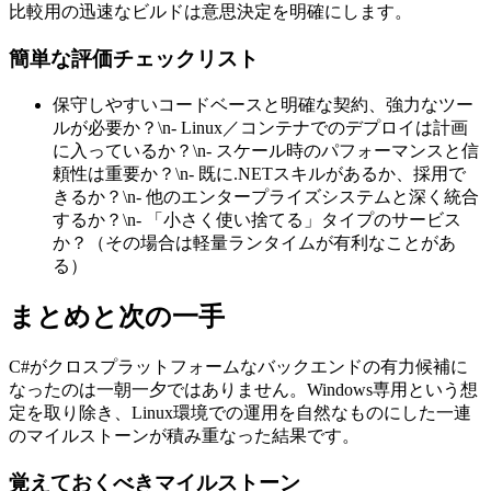
比較用の迅速なビルドは意思決定を明確にします。
簡単な評価チェックリスト
保守しやすいコードベースと明確な契約、強力なツー
ルが必要か？\n- Linux／コンテナでのデプロイは計画
に入っているか？\n- スケール時のパフォーマンスと信
頼性は重要か？\n- 既に.NETスキルがあるか、採用で
きるか？\n- 他のエンタープライズシステムと深く統合
するか？\n- 「小さく使い捨てる」タイプのサービス
か？（その場合は軽量ランタイムが有利なことがあ
る）
まとめと次の一手
C#がクロスプラットフォームなバックエンドの有力候補に
なったのは一朝一夕ではありません。Windows専用という想
定を取り除き、Linux環境での運用を自然なものにした一連
のマイルストーンが積み重なった結果です。
覚えておくべきマイルストーン