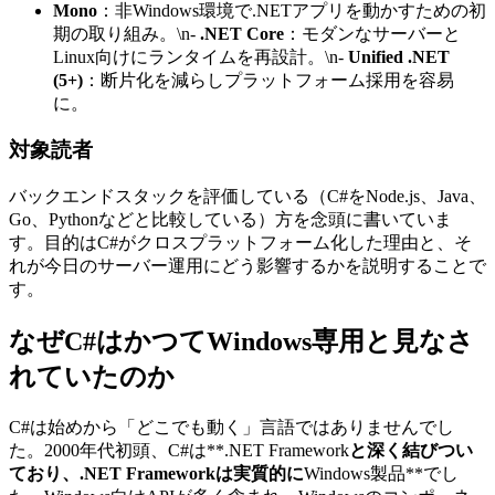
Mono
：非Windows環境で.NETアプリを動かすための初
期の取り組み。\n-
.NET Core
：モダンなサーバーと
Linux向けにランタイムを再設計。\n-
Unified .NET
(5+)
：断片化を減らしプラットフォーム採用を容易
に。
対象読者
バックエンドスタックを評価している（C#をNode.js、Java、
Go、Pythonなどと比較している）方を念頭に書いていま
す。目的はC#がクロスプラットフォーム化した理由と、そ
れが今日のサーバー運用にどう影響するかを説明することで
す。
なぜC#はかつてWindows専用と見なさ
れていたのか
C#は始めから「どこでも動く」言語ではありませんでし
た。2000年代初頭、C#は**.NET Framework
と深く結びつい
ており、.NET Frameworkは実質的に
Windows製品**でし