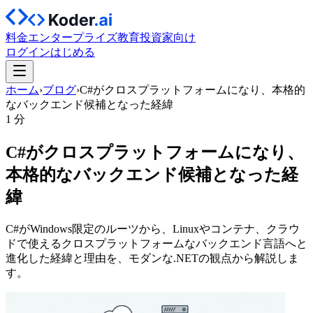
料金
エンタープライズ
教育
投資家向け
ログイン
はじめる
ホーム
›
ブログ
›
C#がクロスプラットフォームになり、本格的
なバックエンド候補となった経緯
1 分
C#がクロスプラットフォームになり、
本格的なバックエンド候補となった経
緯
C#がWindows限定のルーツから、Linuxやコンテナ、クラウ
ドで使えるクロスプラットフォームなバックエンド言語へと
進化した経緯と理由を、モダンな.NETの観点から解説しま
す。