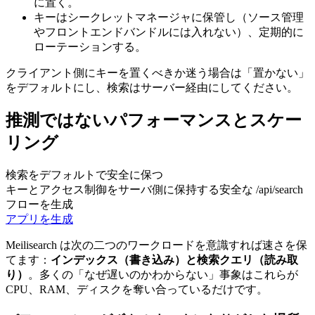
に置く。
キーはシークレットマネージャに保管し（ソース管理
やフロントエンドバンドルには入れない）、定期的に
ローテーションする。
クライアント側にキーを置くべきか迷う場合は「置かない」
をデフォルトにし、検索はサーバー経由にしてください。
推測ではないパフォーマンスとスケー
リング
検索をデフォルトで安全に保つ
キーとアクセス制御をサーバ側に保持する安全な /api/search
フローを生成
アプリを生成
Meilisearch は次の二つのワークロードを意識すれば速さを保
てます：
インデックス（書き込み）
と
検索クエリ（読み取
り）
。多くの「なぜ遅いのかわからない」事象はこれらが
CPU、RAM、ディスクを奪い合っているだけです。