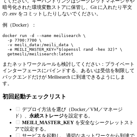
てください。キーハンドリングはシークレットマネージャや
暗号化された環境変数ストアに保管し、Git に入れたり平文
の .env をコミットしたりしないでください。
例（Docker）：
docker run -d --name meilisearch \

  -p 7700:7700 \

  -v meili_data:/meili_data \

  -e MEILI_MASTER_KEY=
"
$(openssl rand -hex 32)
"
 \

またネットワークルールも検討してください：プライベート
インターフェースにバインドする、あるいは受信を制限して
バックエンドだけが Meilisearch に到達できるようにしま
す。
初回起動チェックリスト
デプロイ方法を選び（Docker／VM／マネージ
ド）、
永続ストレージ
を設定する。
MEILI_MASTER_KEY
を安全なシークレットスト
アで設定する。
サービスを起動し、適切なネットワークから到達で