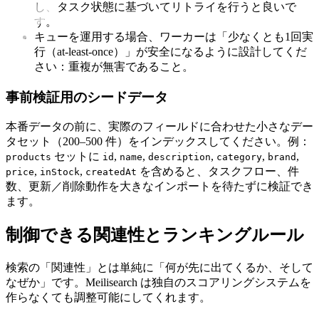
し、タスク状態に基づいてリトライを行うと良いで
す。
キューを運用する場合、ワーカーは「少なくとも1回実
行（at-least-once）」が安全になるように設計してくだ
さい：重複が無害であること。
事前検証用のシードデータ
本番データの前に、実際のフィールドに合わせた小さなデー
タセット（200–500 件）をインデックスしてください。例：
セットに
,
,
,
,
,
products
id
name
description
category
brand
,
,
を含めると、タスクフロー、件
price
inStock
createdAt
数、更新／削除動作を大きなインポートを待たずに検証でき
ます。
制御できる関連性とランキングルール
検索の「関連性」とは単純に「何が先に出てくるか、そして
なぜか」です。Meilisearch は独自のスコアリングシステムを
作らなくても調整可能にしてくれます。