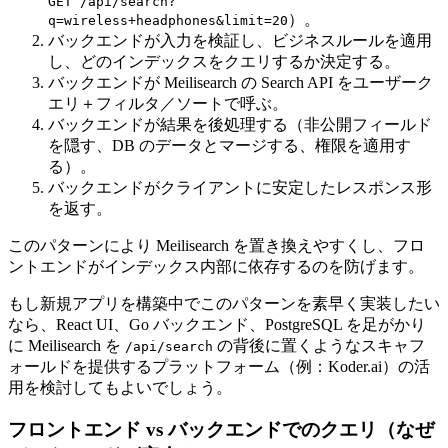
GET /api/search?
）。
q=wireless+headphones&limit=20
バックエンドが入力を検証し、ビジネスルールを適用
し、どのインデックスをクエリするか決定する。
バックエンドが Meilisearch の Search API をユーザーク
エリ＋フィルタ／ソートで呼ぶ。
バックエンドが結果を後処理する（非公開フィールド
を隠す、DB のデータとマージする、権限を適用す
る）。
バックエンドがクライアントに安定したレスポンス形
を返す。
このパターンにより Meilisearch を置き換えやすくし、フロ
ントエンドがインデックス内部に依存するのを防げます。
もし新規アプリを構築中でこのパターンを素早く実装したい
なら、React UI、Go バックエンド、PostgreSQL を足がかり
に Meilisearch を
の背後に置くようなスキャフ
/api/search
ォールドを提供するプラットフォーム（例：Koder.ai）の活
用を検討してもよいでしょう。
フロントエンド vs バックエンドでのクエリ（なぜ