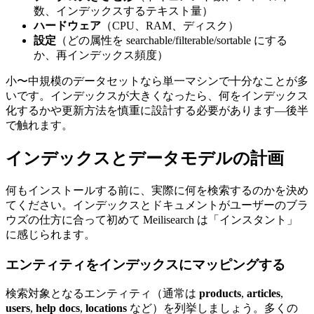
数、インデックスするテキスト量）
ハードウェア
（CPU、RAM、ディスク）
設定
（どの属性を searchable/filterable/sortable にする
か、再インデックス頻度）
小〜中規模のデータセットなら単一マシンで十分なことが多
いです。インデックスが大きくなったら、何をインデックス
化するかや更新方法を慎重に設計する必要があります—後半
で触れます。
インデックスとデータモデルの計画
何もインストールする前に、実際に何を検索するのかを決め
てください。インデックスとドキュメントがユーザーのブラ
ウズの仕方に合って初めて Meilisearch は「インスタント」
に感じられます。
エンティティをインデックスにマッピングする
検索対象となるエンティティ（通常は
products
,
articles
,
users
,
help docs
,
locations
など）を列挙しましょう。多くの