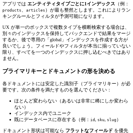
アプリでは
エンティティタイプごとに1インデックス
（例：
、
）が最も整然とします。これによりラン
products
articles
キングルールとフィルタが予測可能になります。
UX が単一のボックスで複数タイプを横断検索する場合は、
別々のインデックスを保持してバックエンドで結果をマージ
するか、後で専用の「global」インデックスを作成する方が
良いでしょう。フィールドやフィルタが本当に揃っていない
限り、すべてを一つのインデックスに押し込むべきではあり
ません。
プライマリキーとドキュメントの形を決める
各ドキュメントには安定した識別子（プライマリキー）が必
要です。次の条件を満たすものを選んでください：
ほとんど変わらない（あるいは非常に稀にしか変わら
ない）
インデックス内でユニーク
既にデータベースに存在する（例：
,
,
）
id
sku
slug
ドキュメント形状は可能なら
フラットなフィールド
を優先