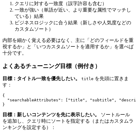
クエリに対する一致度（誤字許容も含む）
一致が強い（単語が近い、より重要な属性でマッチし
ている）結果
ビジネスロジックに合う結果（新しさや人気度などの
カスタムソート）
内部を細かく覚える必要はなく、主に「どのフィールドを重
視するか」と「いつカスタムソートを適用するか」を選べば
十分です。
よくあるチューニング目標（例付き）
目標：タイトル一致を優先したい。
を先頭に置きま
title
す：
{
"searchableAttributes"
:
[
"title"
,
"subtitle"
,
"descri
}
目標：新しいコンテンツを先に表示したい。
ソートルール
を追加し、クエリ時にソートを指定する（またはカスタムラ
ンキングを設定する）：