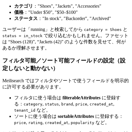
カテゴリ
："Shoes", "Jackets", "Accessories"
価格
："Under $50", "$50–$100"
ステータス
："In stock", "Backorder", "Archived"
ユーザーは「running」と検索してから
と
category = Shoes
で絞り込むかもしれません。ファセット
status = in_stock
は “Shoes (128)”, “Jackets (42)” のような件数を見せて、何が
あるか理解させます。
フィルタ可能／ソート可能フィールドの設定（設
定しないと動かない）
Meilisearch ではフィルタやソートで使うフィールドを明示的
に許可する必要があります。
フィルタに使う場合は
filterableAttributes
に登録す
る：
,
,
,
,
,
category
status
brand
price
created_at
など。
tenant_id
ソートに使う場合は
sortableAttributes
に登録する：
,
,
,
など。
price
rating
created_at
popularity