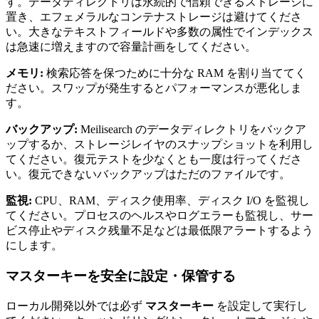
す。データディレクトリは永続的で信頼できるストレージに
置き、エフェメラルなコンテナストレージは避けてくださ
い。大きなテキストフィールドや多数の属性でインデックス
は急速に増えますので容量計画をしてください。
メモリ:
検索応答を保つために十分な RAM を割り当ててく
ださい。スワップが発生するとパフォーマンスが悪化しま
す。
バックアップ:
Meilisearch のデータディレクトリをバックア
ップするか、ストレージレイヤのスナップショットを利用し
てください。復元テストを少なくとも一度は行ってくださ
い。復元できないバックアップはただのファイルです。
監視:
CPU、RAM、ディスク使用率、ディスク I/O を監視し
てください。プロセスのヘルスやログエラーも監視し、サー
ビス停止やディスク残量不足などは最低限アラートするよう
にします。
マスターキーを安全に設定・保管する
ローカル開発以外では必ず
マスターキー
を設定して実行し