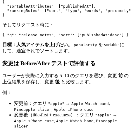
{
"sortableAttributes"
:
[
"publishedAt"
]
,
"rankingRules"
:
[
"sort"
,
"typo"
,
"words"
,
"proximity"
}
そしてリクエスト時に：
{
"q"
:
"release notes"
,
"sort"
:
[
"publishedAt:desc"
]
}
目標：人気アイテムを上げたい。
を sortable に
popularity
して、適宜それでソートします。
変更は Before/After テストで評価する
ユーザーが実際に入力する 5–10 のクエリを選び、変更
前
の
上位結果を保存し、変更
後
と比較します。
例：
変更前：クエリ
→
,
"apple"
Apple Watch band
,
Pineapple slicer
Apple iPhone case
変更後（title-first + exactness）：クエリ
→
"apple"
,
,
Apple iPhone case
Apple Watch band
Pineapple
slicer