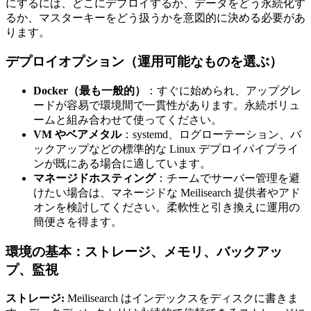
にするには、どこにデプロイするか、データをどう永続化す
るか、マスターキーをどう扱うかを意図的に決める必要があ
ります。
デプロイオプション（運用可能なものを選ぶ）
Docker（最も一般的）
：すぐに始められ、アップグレ
ードが容易で環境間で一貫性があります。永続ボリュ
ームと組み合わせて使ってください。
VM やベアメタル
：systemd、ログローテーション、バ
ックアップなどの標準的な Linux デプロイパイプライ
ンが既にある場合に適しています。
マネージドホスティング
：チームでサーバー管理を避
けたい場合は、マネージドな Meilisearch 提供者やアド
オンを検討してください。柔軟性と引き換えに運用の
簡便さを得ます。
環境の基本：ストレージ、メモリ、バックアッ
プ、監視
ストレージ:
Meilisearch はインデックスをディスクに書きま