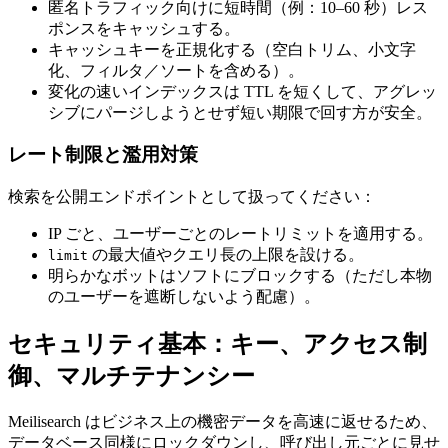
匿名トラフィック向けに短時間（例：10–60 秒）レス
ポンスをキャッシュする。
キャッシュキーを正規化する（空白トリム、小文字
化、フィルタ／ソートを含める）。
変化の速いインデックスは TTL を短くして、アグレッ
シブにパージしようとせず短い期限で回す方が安全。
レート制限と濫用対策
検索を公開エンドポイントとして扱ってください：
IP ごと、ユーザーごとのレートリミットを適用する。
の最大値やクエリ長の上限を設ける。
limit
明らかなボットはソフトにブロックする（ただし本物
のユーザーを遮断しないよう配慮）。
セキュリティ基本：キー、アクセス制
御、マルチテナンシー
Meilisearch はビジネス上の機密データを高速に返せるため、
データベース同様にロックダウンし、呼び出し元ごとに見せ