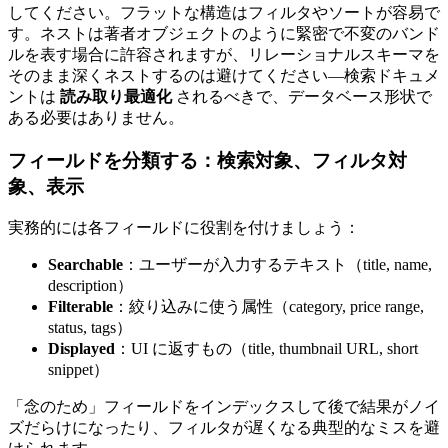
してください。フラットな構造はフィルタやソートが容易で
す。ネストは著者オブジェクトのように緊密で不変のバンド
ルを表す場合に許容されますが、リレーショナルスキーマを
そのまま深くネストするのは避けてください—検索ドキュメ
ントは
読み取り最適化
されるべきで、データベース形状で
ある必要はありません。
フィールドを分類する：検索対象、フィルタ対
象、表示
実務的には各フィールドに役割を付けましょう：
Searchable
：ユーザーが入力するテキスト（title, name,
description）
Filterable
：絞り込みに使う属性（category, price range,
status, tags）
Displayed
：UI に返すもの（title, thumbnail URL, short
snippet）
「念のため」フィールドをインデックスして後で結果がノイ
ズだらけになったり、フィルタが遅くなる典型的なミスを避