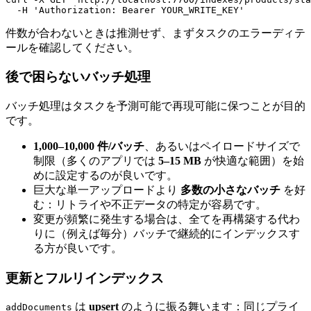
  -H 
'Authorization: Bearer YOUR_WRITE_KEY'
件数が合わないときは推測せず、まずタスクのエラーディテ
ールを確認してください。
後で困らないバッチ処理
バッチ処理はタスクを予測可能で再現可能に保つことが目的
です。
1,000–10,000 件/バッチ
、あるいはペイロードサイズで
制限（多くのアプリでは
5–15 MB
が快適な範囲）を始
めに設定するのが良いです。
巨大な単一アップロードより
多数の小さなバッチ
を好
む：リトライや不正データの特定が容易です。
変更が頻繁に発生する場合は、全てを再構築する代わ
りに（例えば毎分）バッチで継続的にインデックスす
る方が良いです。
更新とフルリインデックス
は
upsert
のように振る舞います：同じプライ
addDocuments