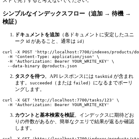
ストで完了すると考えないでください。
シンプルなインデックスフロー（追加 → 待機 →
検証）
ドキュメントを追加
（各ドキュメントに安定したユニ
ーク id があること、通常は
）
id
curl -X POST 
'http://localhost:7700/indexes/products/do
  -H 
'Content-Type: application/json'
 \

  -H 
'Authorization: Bearer YOUR_WRITE_KEY'
 \

タスクを待つ
。API レスポンスには
が含まれ
taskUid
ます。
（または
）になるまでポーリ
succeeded
failed
ングします。
curl -X GET 
'http://localhost:7700/tasks/123'
 \

  -H 
'Authorization: Bearer YOUR_WRITE_KEY'
カウントと基本検索を検証
。インデックスに期待どお
りの件数があるか、簡単なクエリで結果が返るか確認
します。
curl -X GET 
'http://localhost:7700/indexes/products/sta