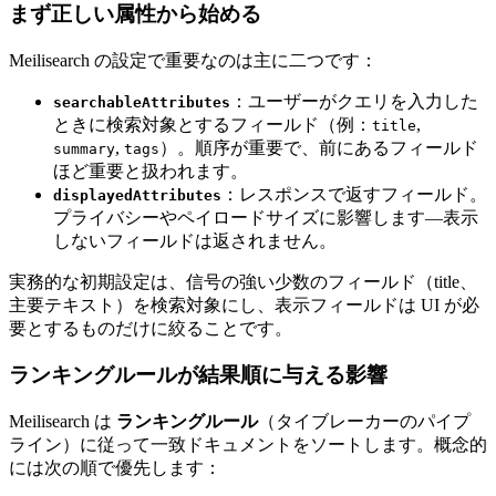
まず正しい属性から始める
Meilisearch の設定で重要なのは主に二つです：
：ユーザーがクエリを入力した
searchableAttributes
ときに検索対象とするフィールド（例：
,
title
,
）。順序が重要で、前にあるフィールド
summary
tags
ほど重要と扱われます。
：レスポンスで返すフィールド。
displayedAttributes
プライバシーやペイロードサイズに影響します—表示
しないフィールドは返されません。
実務的な初期設定は、信号の強い少数のフィールド（title、
主要テキスト）を検索対象にし、表示フィールドは UI が必
要とするものだけに絞ることです。
ランキングルールが結果順に与える影響
Meilisearch は
ランキングルール
（タイブレーカーのパイプ
ライン）に従って一致ドキュメントをソートします。概念的
には次の順で優先します：