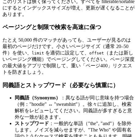
このリストは狭く保ってください。すべてを filterable/sortable
にするとインデックスサイズが増え、更新が遅くなることが
あります。
ページングと制限で検索を高速に保つ
たとえ 50,000 件のマッチがあっても、ユーザーが見るのは
最初のページだけです。小さいページサイズ（通常 20–50
件）を使い、
を適切に設定して、
（または新し
limit
offset
いページング機能）でページングしてください。ページ深度
の最大値をアプリで制限して、重い「ページ400」リクエス
トを防ぎましょう。
同義語とストップワード（必要なら慎重に）
同義語（Synonyms）
：異なる語が同じ意味を持つ場合
（例："hoodie" ↔ "sweatshirt"）。徐々に追加し、検索
解析をレビューしてください。同義語が多すぎると意
外な一致が起きます。
ストップワード
：一般的な単語（"the", "and"）を除外
します。ノイズを減らせますが、"The Who" や固有名
詞のようなケースで検索を壊すこともあります。明確