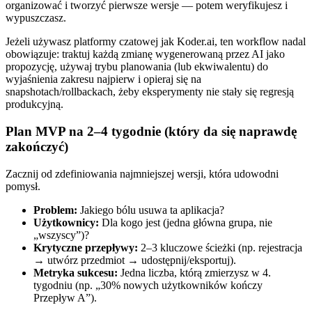
organizować i tworzyć pierwsze wersje — potem weryfikujesz i
wypuszczasz.
Jeżeli używasz platformy czatowej jak Koder.ai, ten workflow nadal
obowiązuje: traktuj każdą zmianę wygenerowaną przez AI jako
propozycję, używaj trybu planowania (lub ekwiwalentu) do
wyjaśnienia zakresu najpierw i opieraj się na
snapshotach/rollbackach, żeby eksperymenty nie stały się regresją
produkcyjną.
Plan MVP na 2–4 tygodnie (który da się naprawdę
zakończyć)
Zacznij od zdefiniowania najmniejszej wersji, która udowodni
pomysł.
Problem:
Jakiego bólu usuwa ta aplikacja?
Użytkownicy:
Dla kogo jest (jedna główna grupa, nie
„wszyscy”)?
Krytyczne przepływy:
2–3 kluczowe ścieżki (np. rejestracja
→ utwórz przedmiot → udostępnij/eksportuj).
Metryka sukcesu:
Jedna liczba, którą zmierzysz w 4.
tygodniu (np. „30% nowych użytkowników kończy
Przepływ A”).