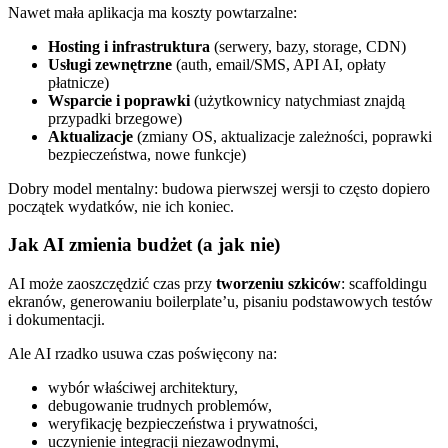
Nawet mała aplikacja ma koszty powtarzalne:
Hosting i infrastruktura
(serwery, bazy, storage, CDN)
Usługi zewnętrzne
(auth, email/SMS, API AI, opłaty
płatnicze)
Wsparcie i poprawki
(użytkownicy natychmiast znajdą
przypadki brzegowe)
Aktualizacje
(zmiany OS, aktualizacje zależności, poprawki
bezpieczeństwa, nowe funkcje)
Dobry model mentalny: budowa pierwszej wersji to często dopiero
początek wydatków, nie ich koniec.
Jak AI zmienia budżet (a jak nie)
AI może zaoszczędzić czas przy
tworzeniu szkiców
: scaffoldingu
ekranów, generowaniu boilerplate’u, pisaniu podstawowych testów
i dokumentacji.
Ale AI rzadko usuwa czas poświęcony na:
wybór właściwej architektury,
debugowanie trudnych problemów,
weryfikację bezpieczeństwa i prywatności,
uczynienie integracji niezawodnymi,