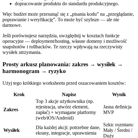
dopracowanie produktu do standardu produkcyjnego.
Więc budżet może przesunąć się z „pisania kodu” na „przeglądanie,
poprawianie i weryfikację”. To może być szybsze — ale nie
darmowe.
Jeśli porównujesz narzędzia, uwzględnij w kosztach funkcje
operacyjne — deployment/hosting, własne domeny i możliwość
snapshotów i rollbacków. Te rzeczy wpływają na rzeczywisty
wysiłek utrzymania.
Prosty arkusz planowania: zakres → wysiłek →
harmonogram → ryzyko
Użyj tego krótkiego worksheetu przed oszacowaniem kosztów:
Krok
Napisz
Wynik
Top 3 akcje użytkownika (np.
rejestracja, utwórz element,
Jasna definicja
Zakres
zapłać) + wymagane platformy
MVP
(web/iOS/Android)
Szkic rozmiaru:
Dla każdej akcji: potrzebne dane,
Wysiłek
Mały / Średni /
ekrany, integracje, uprawnienia
Duży