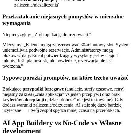
zaliczenia/niezaliczenia]
Przekształcanie niejasnych pomysłów w mierzalne
wymagania
Nieprecyzyjny: „Zrób aplikację do rezerwacji.”
Mierzalny: „Klienci mogą zarezerwować 30‑minutowy slot. System
uniemożliwia podwójne rezerwacje. Administratorzy mogą
blokować daty. Email potwierdzający wysyłany jest w ciągu 1
minuty. Jeśli płatność się nie powiedzie, rezerwacja nie jest
tworzona.”
Typowe porażki promptów, na które trzeba uważać
Brakujące
przypadki brzegowe
(anulacje, strefy czasowe, retry),
niejasny
zakres
(„cała aplikacja” vs jeden przepływ) oraz brak
kryteriów akceptacji
(„działa dobrze” nie jest testowalne). Gdy
dodasz warunki zaliczenia/odrzucenia, AI staje się dużo bardziej
użyteczne — i twój zespół spędza mniej czasu na przeróbkach.
AI App Buildery vs No‑Code vs Własne
development