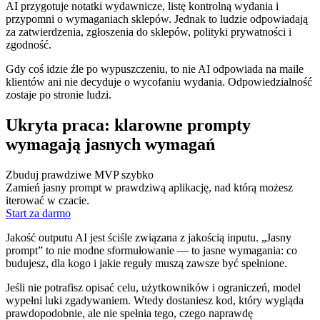
AI przygotuje notatki wydawnicze, listę kontrolną wydania i
przypomni o wymaganiach sklepów. Jednak to ludzie odpowiadają
za zatwierdzenia, zgłoszenia do sklepów, polityki prywatności i
zgodność.
Gdy coś idzie źle po wypuszczeniu, to nie AI odpowiada na maile
klientów ani nie decyduje o wycofaniu wydania. Odpowiedzialność
zostaje po stronie ludzi.
Ukryta praca: klarowne prompty
wymagają jasnych wymagań
Zbuduj prawdziwe MVP szybko
Zamień jasny prompt w prawdziwą aplikację, nad którą możesz
iterować w czacie.
Start za darmo
Jakość outputu AI jest ściśle związana z jakością inputu. „Jasny
prompt” to nie modne sformułowanie — to jasne wymagania: co
budujesz, dla kogo i jakie reguły muszą zawsze być spełnione.
Jeśli nie potrafisz opisać celu, użytkowników i ograniczeń, model
wypełni luki zgadywaniem. Wtedy dostaniesz kod, który wygląda
prawdopodobnie, ale nie spełnia tego, czego naprawdę