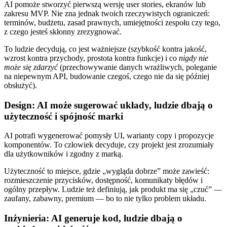
AI pomoże stworzyć pierwszą wersję user stories, ekranów lub
zakresu MVP. Nie zna jednak twoich rzeczywistych ograniczeń:
terminów, budżetu, zasad prawnych, umiejętności zespołu czy tego,
z czego jesteś skłonny zrezygnować.
To ludzie decydują, co jest ważniejsze (szybkość kontra jakość,
wzrost kontra przychody, prostota kontra funkcje) i co
nigdy nie
może się zdarzyć
(przechowywanie danych wrażliwych, poleganie
na niepewnym API, budowanie czegoś, czego nie da się później
obsłużyć).
Design: AI może sugerować układy, ludzie dbają o
użyteczność i spójność marki
AI potrafi wygenerować pomysły UI, warianty copy i propozycje
komponentów. To człowiek decyduje, czy projekt jest zrozumiały
dla użytkowników i zgodny z marką.
Użyteczność to miejsce, gdzie „wygląda dobrze” może zawieść:
rozmieszczenie przycisków, dostępność, komunikaty błędów i
ogólny przepływ. Ludzie też definiują, jak produkt ma się „czuć” —
zaufany, zabawny, premium — bo to nie tylko problem układu.
Inżynieria: AI generuje kod, ludzie dbają o