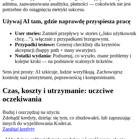
admina, zaawansowana analityka, płatności — cokolwiek nie jest
potrzebne do osiągnięcia metryki sukcesu.
Używaj AI tam, gdzie naprawdę przyspiesza pracę
User stories:
Zamień przepływy w stories („Jako użytkownik
chcę…”), włącznie z przypadkami brzegowymi.
Przypadki testowe:
Generuj checklisty dla kryteriów
akceptacji (happy path + stany awaryjne).
Notatki wydania:
Podsumuj, co wyszło, znane problemy i
kolejne kroki — na podstawie scalonych ticketów.
Sens jest prosty: AI szkicuje, ludzie weryfikują. Zachowujesz
kontrolę nad priorytetami, poprawnością i kompromisami.
Czas, koszty i utrzymanie: uczciwe
oczekiwania
Buduj i oszczędzaj na użyciu
Zdobądź kredyty, dzieląc się tym, co zbudowałeś, lub zapraszając
innych do wypróbowania Koder.ai.
Zarabiaj kredyty