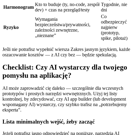
Kto to buduje (ty, no‑code, zespół
Tygodnie, nie
Harmonogram
dev) + czas na przegląd/testy
dni
Co
Wymagania
odbezpieczyć
bezpieczeństwa/prywatności,
Ryzyko
najpierw
zależności zewnętrzne,
(prototyp,
„nieznane”
spike, pilotaż)
Jeśli nie potrafisz wypełnić wiersza Zakres jasnym językiem, każde
oszacowanie kosztów — z AI czy bez — będzie spekulacją.
Checklist: Czy AI wystarczy dla twojego
pomysłu na aplikację?
AI może zaprowadzić cię daleko — szczególnie dla wczesnych
prototypów i prostych narzędzi wewnętrznych. Użyj tej listy
kontrolnej, by zdecydować, czy AI app builder (lub development
wspomagany AI) wystarczy, czy szybko trafisz na „potrzebujemy
eksperta”.
Lista minimalnych wejść, żeby zacząć
Jeżeli potrafisz jasno odpowiedzieć na poniższe, narzędzia AI