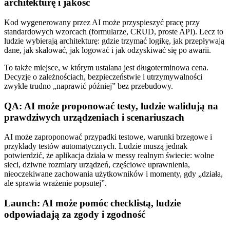
architekturę i jakość
Kod wygenerowany przez AI może przyspieszyć pracę przy
standardowych wzorcach (formularze, CRUD, proste API). Lecz to
ludzie wybierają architekturę: gdzie trzymać logikę, jak przepływają
dane, jak skalować, jak logować i jak odzyskiwać się po awarii.
To także miejsce, w którym ustalana jest długoterminowa cena.
Decyzje o zależnościach, bezpieczeństwie i utrzymywalności
zwykle trudno „naprawić później” bez przebudowy.
QA: AI może proponować testy, ludzie walidują na
prawdziwych urządzeniach i scenariuszach
AI może zaproponować przypadki testowe, warunki brzegowe i
przykłady testów automatycznych. Ludzie muszą jednak
potwierdzić, że aplikacja działa w messy realnym świecie: wolne
sieci, dziwne rozmiary urządzeń, częściowe uprawnienia,
nieoczekiwane zachowania użytkowników i momenty, gdy „działa,
ale sprawia wrażenie popsutej”.
Launch: AI może pomóc checklistą, ludzie
odpowiadają za zgody i zgodność