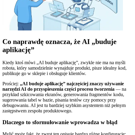
Co naprawdę oznacza, że AI „buduje
aplikację”
Kiedy ktoś mówi „AI buduje aplikację”, zwykle nie ma na myśli
robota, który samodzielnie wynajduje produkt, pisze idealny kod,
publikuje go w sklepie i obsługuje klientów.
Prościej:
„AI buduje aplikację” najczęściej znaczy używanie
narzędzi AI do przyspieszenia części procesu tworzenia
— na
przykład szkicowania ekranów, generowania fragmentów kodu,
sugerowania tabel w bazie, pisania testów czy pomocy przy
debugowaniu. AI jest tu bardziej szybkim asystentem niż pełnym
zastępstwem zespołu produktowego.
Dlaczego to sformułowanie wprowadza w błąd
Mylić może fakt, że zwrot ten opisuje bardzo różne konfiguracje: