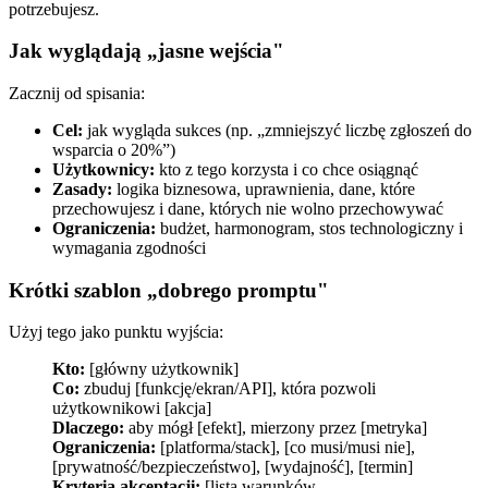
potrzebujesz.
Jak wyglądają „jasne wejścia"
Zacznij od spisania:
Cel:
jak wygląda sukces (np. „zmniejszyć liczbę zgłoszeń do
wsparcia o 20%”)
Użytkownicy:
kto z tego korzysta i co chce osiągnąć
Zasady:
logika biznesowa, uprawnienia, dane, które
przechowujesz i dane, których nie wolno przechowywać
Ograniczenia:
budżet, harmonogram, stos technologiczny i
wymagania zgodności
Krótki szablon „dobrego promptu"
Użyj tego jako punktu wyjścia:
Kto:
[główny użytkownik]
Co:
zbuduj [funkcję/ekran/API], która pozwoli
użytkownikowi [akcja]
Dlaczego:
aby mógł [efekt], mierzony przez [metryka]
Ograniczenia:
[platforma/stack], [co musi/musi nie],
[prywatność/bezpieczeństwo], [wydajność], [termin]
Kryteria akceptacji:
[lista warunków