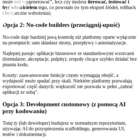
może coś wygenerować”, lecz czy możesz
iterować, testować i
być właścicielem
tego, co powstało (w tym eksport źródeł, rollback
i bezpieczne wdrożenia).
Opcja 2: No‑code builders (przeciągnij‑upuść)
No‑code daje bardziej jawą kontrolę niż platformy oparte wyłącznie
na promptach: sam składasz strony, przepływy i automatyzacje.
Najlepiej pasuje: aplikacje biznesowe ze standardowymi wzorcami
(formularze, akceptacje, pulpity), zespoły chcące szybko działać bez
pisania kodu.
Koszty: zaawansowane funkcje często wymagają obejść, a
wydajność może spadać przy skali. Niektóre platformy pozwalają
exportować część danych; większość nie pozwala w pełni „zabrać
aplikacji ze sobą”.
Opcja 3: Development customowy (z pomocą AI
przy kodowaniu)
Tutaj ty (lub deweloper) budujesz w normalnym repozytorium,
używając AI do przyspieszenia scaffoldingu, generowania UI,
testów i dokumentacji.