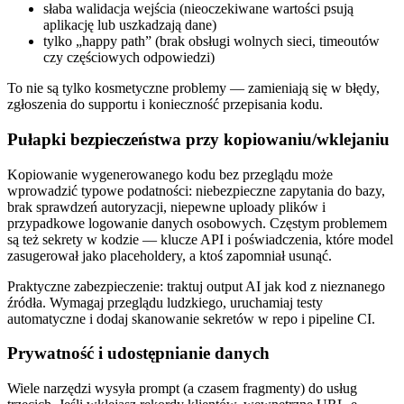
słaba walidacja wejścia (nieoczekiwane wartości psują
aplikację lub uszkadzają dane)
tylko „happy path” (brak obsługi wolnych sieci, timeoutów
czy częściowych odpowiedzi)
To nie są tylko kosmetyczne problemy — zamieniają się w błędy,
zgłoszenia do supportu i konieczność przepisania kodu.
Pułapki bezpieczeństwa przy kopiowaniu/wklejaniu
Kopiowanie wygenerowanego kodu bez przeglądu może
wprowadzić typowe podatności: niebezpieczne zapytania do bazy,
brak sprawdzeń autoryzacji, niepewne uploady plików i
przypadkowe logowanie danych osobowych. Częstym problemem
są też sekrety w kodzie — klucze API i poświadczenia, które model
zasugerował jako placeholdery, a ktoś zapomniał usunąć.
Praktyczne zabezpieczenie: traktuj output AI jak kod z nieznanego
źródła. Wymagaj przeglądu ludzkiego, uruchamiaj testy
automatyczne i dodaj skanowanie sekretów w repo i pipeline CI.
Prywatność i udostępnianie danych
Wiele narzędzi wysyła prompt (a czasem fragmenty) do usług