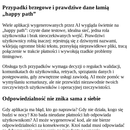
Przypadki brzegowe i prawdziwe dane łamią
„happy path”
Wiele aplikacji wygenerowanych przez AI wygląda świetnie na
„happy path”: czyste dane testowe, idealna sieć, jedna rola
użytkownika i brak nieoczekiwanych wejść. Prawdziwi
użytkownicy robią inaczej: rejestrują się z dziwnymi nazwami,
wklejają ogromne bloki tekstu, przesyłają nieprawidłowe pliki, tracą
połączenie w trakcie płatności i wywołują rzadkie problemy
timingowe.
Obsługa tych przypadków wymaga decyzji o regułach walidacji,
komunikatach do użytkownika, retryach, sprzątaniu danych i
postępowaniu, gdy zewnętrzne usługi zawiodą. AI może pomóc w
wymyślaniu scenariuszy, ale nie przewidzi niezawodnie twoich
rzeczywistych użytkowników i operacyjnej rzeczywistości.
Odpowiedzialność nie znika sama z siebie
Gdy aplikacja ma błąd, kto go naprawia? Gdy nie działa, kogo się
budzi w nocy? Kto bada nieudane płatności lub odpowiada
użytkownikom? AI może wygenerować kod, ale nie bierze
odpowiedzialności za konsekwencje. Ktoś nadal musi odpowiadać