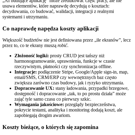
„AI budujące aplikację” może zredukować część pracy, ale nie
usuwa elementów, które naprawdę decydują o kosztach:
decydowania, co budować, walidacji, integracji z realnymi
systemami i utrzymaniu.
Co naprawdę napędza koszty aplikacji
Większość budżetów nie jest definiowana przez „ile ekranów”, lecz
przez to, co te ekrany muszą
robić
.
Złożoność logiki:
prosty CRUD jest tańszy niż
harmonogramowanie, uprawnienia, funkcje w czasie
rzeczywistym, płatności czy synchronizacja offline.
Integracje:
podłączenie Stripe, Google/Apple sign‑in, map,
email/SMS, CRM/ERP czy wewnętrznych baz często
zwiększa zarówno czas budowy, jak i ryzyko utrzymania.
Dopracowanie UX:
stany ładowania, przypadki brzegowe,
dostępność i dopracowanie „tak, to po prostu działa” może
zająć tyle samo czasu co pierwszy szkic.
Wymagania jakościowe:
przeglądy bezpieczeństwa,
pokrycie testami, analityka i monitoring dodają koszt, ale
zapobiegają drogim awariom.
Koszty bieżące, o których się zapomina