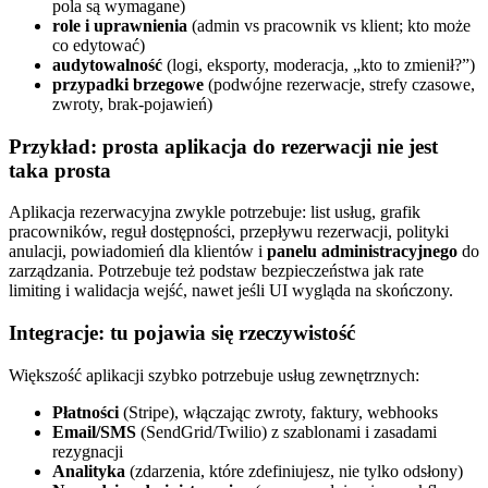
pola są wymagane)
role i uprawnienia
(admin vs pracownik vs klient; kto może
co edytować)
audytowalność
(logi, eksporty, moderacja, „kto to zmienił?”)
przypadki brzegowe
(podwójne rezerwacje, strefy czasowe,
zwroty, brak‑pojawień)
Przykład: prosta aplikacja do rezerwacji nie jest
taka prosta
Aplikacja rezerwacyjna zwykle potrzebuje: list usług, grafik
pracowników, reguł dostępności, przepływu rezerwacji, polityki
anulacji, powiadomień dla klientów i
panelu administracyjnego
do
zarządzania. Potrzebuje też podstaw bezpieczeństwa jak rate
limiting i walidacja wejść, nawet jeśli UI wygląda na skończony.
Integracje: tu pojawia się rzeczywistość
Większość aplikacji szybko potrzebuje usług zewnętrznych:
Płatności
(Stripe), włączając zwroty, faktury, webhooks
Email/SMS
(SendGrid/Twilio) z szablonami i zasadami
rezygnacji
Analityka
(zdarzenia, które zdefiniujesz, nie tylko odsłony)