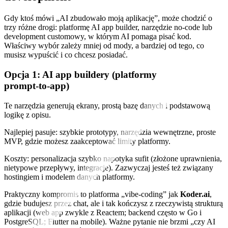
Gdy ktoś mówi „AI zbudowało moją aplikację”, może chodzić o
trzy różne drogi: platformę AI app builder, narzędzie no‑code lub
development customowy, w którym AI pomaga pisać kod.
Właściwy wybór zależy mniej od mody, a bardziej od tego, co
musisz wypuścić i co chcesz posiadać.
Opcja 1: AI app buildery (platformy
prompt‑to‑app)
Te narzędzia generują ekrany, prostą bazę danych i podstawową
logikę z opisu.
Najlepiej pasuje: szybkie prototypy, narzędzia wewnętrzne, proste
MVP, gdzie możesz zaakceptować limity platformy.
Koszty: personalizacja szybko napotyka sufit (złożone uprawnienia,
nietypowe przepływy, integracje). Zazwyczaj jesteś też związany
hostingiem i modelem danych platformy.
Praktyczny kompromis to platforma „vibe‑coding” jak
Koder.ai
,
gdzie budujesz przez chat, ale i tak kończysz z rzeczywistą strukturą
aplikacji (web app zwykle z Reactem; backend często w Go i
PostgreSQL; Flutter na mobile). Ważne pytanie nie brzmi „czy AI