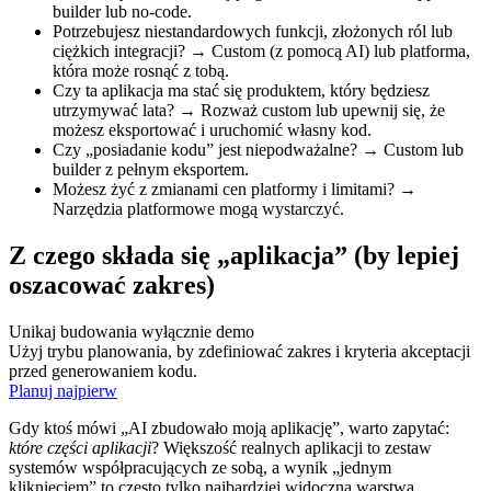
builder lub no‑code.
Potrzebujesz niestandardowych funkcji, złożonych ról lub
ciężkich integracji? → Custom (z pomocą AI) lub platforma,
która może rosnąć z tobą.
Czy ta aplikacja ma stać się produktem, który będziesz
utrzymywać lata? → Rozważ custom lub upewnij się, że
możesz eksportować i uruchomić własny kod.
Czy „posiadanie kodu” jest niepodważalne? → Custom lub
builder z pełnym eksportem.
Możesz żyć z zmianami cen platformy i limitami? →
Narzędzia platformowe mogą wystarczyć.
Z czego składa się „aplikacja” (by lepiej
oszacować zakres)
Unikaj budowania wyłącznie demo
Użyj trybu planowania, by zdefiniować zakres i kryteria akceptacji
przed generowaniem kodu.
Planuj najpierw
Gdy ktoś mówi „AI zbudowało moją aplikację”, warto zapytać:
które części aplikacji
? Większość realnych aplikacji to zestaw
systemów współpracujących ze sobą, a wynik „jednym
kliknięciem” to często tylko najbardziej widoczna warstwa.