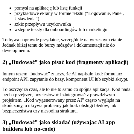
pomysł na aplikację lub listę funkcji
przykładowe ekrany w formie tekstu ("Logowanie, Panel,
Ustawienia")
szkic przepływu użytkownika
wstępne teksty dla onboardingów lub marketingu
To bywa naprawdę przydatne, szczególnie na wczesnym etapie.
Jednak bliżej temu do burzy mózgów i dokumentacji niż do
developmentu.
2) „Budować” jako
pisać kod
(fragmenty aplikacji)
Innym razem „budować” znaczy, że AI napisało kod: formularz,
endpoint API, zapytanie do bazy, komponent UI lub szybki skrypt.
To oszczędza czas, ale to nie to samo co spójna aplikacja. Kod nadal
trzeba przejrzeć, przetestować i zintegrować z prawdziwym
projektem. „Kod wygenerowany przez AI” często wygląda na
skończony, a ukrywa problemy jak brak obsługi błędów, luki
bezpieczeństwa czy niespójna struktura.
3) „Budować” jako
składać
(używając AI app
buildera lub no‑code)