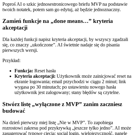
Poproś AI o szkic jednosestronicowego briefu MVP na podstawie
twoich notatek, potem sam go edytuj, aż będzie jednoznaczny.
Zamień funkcje na „done means…” kryteria
akceptacji
Dla każdej funkcji napisz kryteria akceptacji, by wszyscy zgadzali
się, co znaczy „ukończone”. AI świetnie nadaje się do pisania
pierwszych wersji.
Przykład:
Funkcja:
Reset hasła
Kryteria akceptacji:
Użytkownik może zainicjować reset na
ekranie logowania; email przychodzi w ciągu 2 minut; link
wygasa po 30 minutach; po ustawieniu nowego hasła
użytkownik jest zalogowany; stany błędów są czytelne.
Stwórz listę „wyłączone z MVP” zanim zaczniesz
budować
Na dzień pierwszy miej listę „Nie w MVP”. To zapobiega
rozrostowi zakresu pod przykrywką „jeszcze tylko jedno”. AI może
zasugerować typowe cięcia: social login, wielojęzyczność, panele