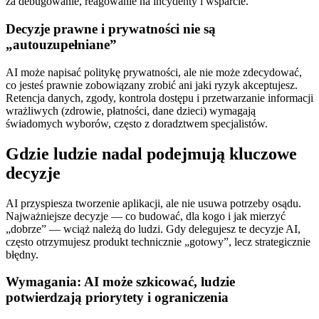
za debugowanie, reagowanie na incydenty i wsparcie.
Decyzje prawne i prywatności nie są
„autouzupełniane”
AI może napisać politykę prywatności, ale nie może zdecydować,
co jesteś prawnie zobowiązany zrobić ani jaki ryzyk akceptujesz.
Retencja danych, zgody, kontrola dostępu i przetwarzanie informacji
wrażliwych (zdrowie, płatności, dane dzieci) wymagają
świadomych wyborów, często z doradztwem specjalistów.
Gdzie ludzie nadal podejmują kluczowe
decyzje
AI przyspiesza tworzenie aplikacji, ale nie usuwa potrzeby osądu.
Najważniejsze decyzje — co budować, dla kogo i jak mierzyć
„dobrze” — wciąż należą do ludzi. Gdy delegujesz te decyzje AI,
często otrzymujesz produkt technicznie „gotowy”, lecz strategicznie
błędny.
Wymagania: AI może szkicować, ludzie
potwierdzają priorytety i ograniczenia