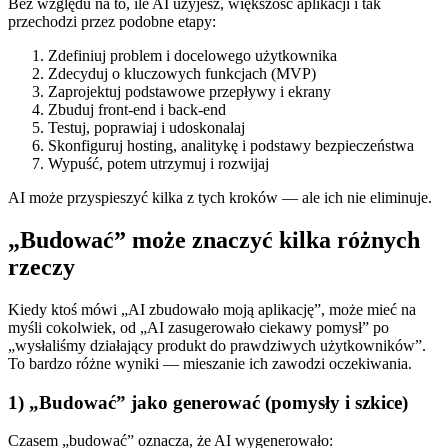
Bez względu na to, ile AI użyjesz, większość aplikacji i tak
przechodzi przez podobne etapy:
Zdefiniuj problem i docelowego użytkownika
Zdecyduj o kluczowych funkcjach (MVP)
Zaprojektuj podstawowe przepływy i ekrany
Zbuduj front‑end i back‑end
Testuj, poprawiaj i udoskonalaj
Skonfiguruj hosting, analitykę i podstawy bezpieczeństwa
Wypuść, potem utrzymuj i rozwijaj
AI może przyspieszyć kilka z tych kroków — ale ich nie eliminuje.
„Budować” może znaczyć kilka różnych
rzeczy
Kiedy ktoś mówi „AI zbudowało moją aplikację”, może mieć na
myśli cokolwiek, od „AI zasugerowało ciekawy pomysł” po
„wysłaliśmy działający produkt do prawdziwych użytkowników”.
To bardzo różne wyniki — mieszanie ich zawodzi oczekiwania.
1) „Budować” jako
generować
(pomysły i szkice)
Czasem „budować” oznacza, że AI wygenerowało: