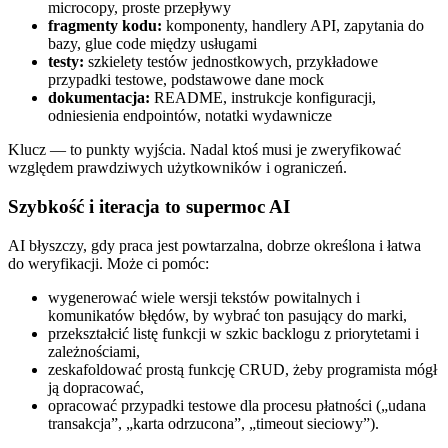
microcopy, proste przepływy
fragmenty kodu:
komponenty, handlery API, zapytania do
bazy, glue code między usługami
testy:
szkielety testów jednostkowych, przykładowe
przypadki testowe, podstawowe dane mock
dokumentacja:
README, instrukcje konfiguracji,
odniesienia endpointów, notatki wydawnicze
Klucz — to punkty wyjścia. Nadal ktoś musi je zweryfikować
względem prawdziwych użytkowników i ograniczeń.
Szybkość i iteracja to supermoc AI
AI błyszczy, gdy praca jest powtarzalna, dobrze określona i łatwa
do weryfikacji. Może ci pomóc:
wygenerować wiele wersji tekstów powitalnych i
komunikatów błędów, by wybrać ton pasujący do marki,
przekształcić listę funkcji w szkic backlogu z priorytetami i
zależnościami,
zeskafoldować prostą funkcję CRUD, żeby programista mógł
ją dopracować,
opracować przypadki testowe dla procesu płatności („udana
transakcja”, „karta odrzucona”, „timeout sieciowy”).