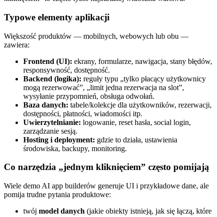
Typowe elementy aplikacji
Większość produktów — mobilnych, webowych lub obu —
zawiera:
Frontend (UI):
ekrany, formularze, nawigacja, stany błędów,
responsywność, dostępność.
Backend (logika):
reguły typu „tylko płacący użytkownicy
mogą rezerwować”, „limit jedna rezerwacja na slot”,
wysyłanie przypomnień, obsługa odwołań.
Baza danych:
tabele/kolekcje dla użytkowników, rezerwacji,
dostępności, płatności, wiadomości itp.
Uwierzytelnianie:
logowanie, reset hasła, social login,
zarządzanie sesją.
Hosting i deployment:
gdzie to działa, ustawienia
środowiska, backupy, monitoring.
Co narzędzia „jednym kliknięciem” często pomijają
Wiele demo AI app builderów generuje UI i przykładowe dane, ale
pomija trudne pytania produktowe:
twój
model danych
(jakie obiekty istnieją, jak się łączą, które