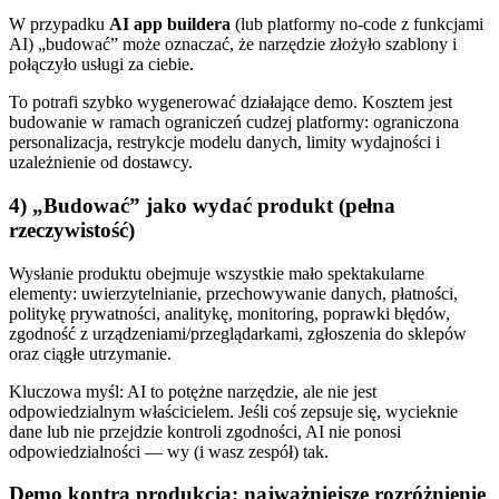
W przypadku
AI app buildera
(lub platformy no‑code z funkcjami
AI) „budować” może oznaczać, że narzędzie złożyło szablony i
połączyło usługi za ciebie.
To potrafi szybko wygenerować działające demo. Kosztem jest
budowanie w ramach ograniczeń cudzej platformy: ograniczona
personalizacja, restrykcje modelu danych, limity wydajności i
uzależnienie od dostawcy.
4) „Budować” jako
wydać produkt
(pełna
rzeczywistość)
Wysłanie produktu obejmuje wszystkie mało spektakularne
elementy: uwierzytelnianie, przechowywanie danych, płatności,
politykę prywatności, analitykę, monitoring, poprawki błędów,
zgodność z urządzeniami/przeglądarkami, zgłoszenia do sklepów
oraz ciągłe utrzymanie.
Kluczowa myśl: AI to potężne narzędzie, ale nie jest
odpowiedzialnym właścicielem. Jeśli coś zepsuje się, wycieknie
dane lub nie przejdzie kontroli zgodności, AI nie ponosi
odpowiedzialności — wy (i wasz zespół) tak.
Demo kontra produkcja: najważniejsze rozróżnienie