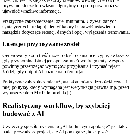
trzecich. Jeśli wklejasz rekordy klientów, wewnętrzne URL‑e,
prywatne klucze lub własne algorytmy do promptów, możesz
ujawniać wrażliwe informacje.
Praktyczne zabezpieczenie: dziel minimum. Używaj danych
syntetycznych, redaguj identyfikatory i sprawdź ustawienia
narzędzia dotyczące retencji danych i opcji wyłączenia trenowania.
Licencje i przypisywanie źródeł
Generowany kod i treść może rodzić pytania licencyjne, zwłaszcza
gdy przypomina istniejące open‑source’owe fragmenty. Zespoły
powinny przestrzegać wymogów przypisania i trzymać rejestr
źródeł, gdy output AI bazuje na referencjach.
Praktyczne zabezpieczenie: używaj skanerów zależności/licencji i
miej politykę, kiedy wymagana jest weryfikacja prawna (np. przed
wypuszczeniem MVP do produkcji).
Realistyczny workflow, by szybciej
budować z AI
Użyteczny sposób myślenia o „AI budującym aplikację” jest taki:
nadal prowadzisz projekt, ale AI pomaga szybciej pisać,