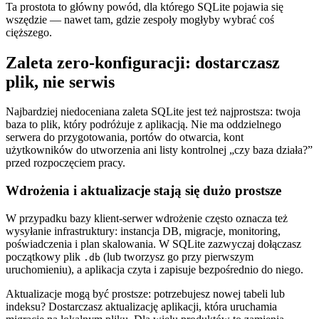
Ta prostota to główny powód, dla którego SQLite pojawia się
wszędzie — nawet tam, gdzie zespoły mogłyby wybrać coś
cięższego.
Zaleta zero‑konfiguracji: dostarczasz
plik, nie serwis
Najbardziej niedoceniana zaleta SQLite jest też najprostsza: twoja
baza to plik, który podróżuje z aplikacją. Nie ma oddzielnego
serwera do przygotowania, portów do otwarcia, kont
użytkowników do utworzenia ani listy kontrolnej „czy baza działa?”
przed rozpoczęciem pracy.
Wdrożenia i aktualizacje stają się dużo prostsze
W przypadku bazy klient‑serwer wdrożenie często oznacza też
wysyłanie infrastruktury: instancja DB, migracje, monitoring,
poświadczenia i plan skalowania. W SQLite zazwyczaj dołączasz
początkowy plik
(lub tworzysz go przy pierwszym
.db
uruchomieniu), a aplikacja czyta i zapisuje bezpośrednio do niego.
Aktualizacje mogą być prostsze: potrzebujesz nowej tabeli lub
indeksu? Dostarczasz aktualizację aplikacji, która uruchamia