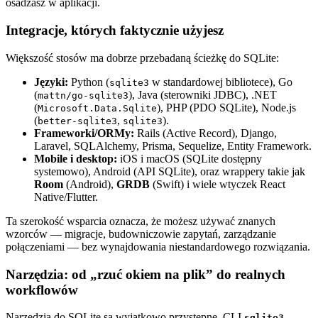
osadzasz w aplikacji.
Integracje, których faktycznie użyjesz
Większość stosów ma dobrze przebadaną ścieżkę do SQLite:
Języki:
Python (
w standardowej bibliotece), Go
sqlite3
(
), Java (sterowniki JDBC), .NET
mattn/go-sqlite3
(
), PHP (PDO SQLite), Node.js
Microsoft.Data.Sqlite
(
,
).
better-sqlite3
sqlite3
Frameworki/ORMy:
Rails (Active Record), Django,
Laravel, SQLAlchemy, Prisma, Sequelize, Entity Framework.
Mobile i desktop:
iOS i macOS (SQLite dostępny
systemowo), Android (API SQLite), oraz wrappery takie jak
Room
(Android),
GRDB
(Swift) i wiele wtyczek React
Native/Flutter.
Ta szerokość wsparcia oznacza, że możesz używać znanych
wzorców — migracje, budowniczowie zapytań, zarządzanie
połączeniami — bez wynajdowania niestandardowego rozwiązania.
Narzędzia: od „rzuć okiem na plik” do realnych
workflowów
Narzędzia do SQLite są wyjątkowo przystępne. CLI
sqlite3