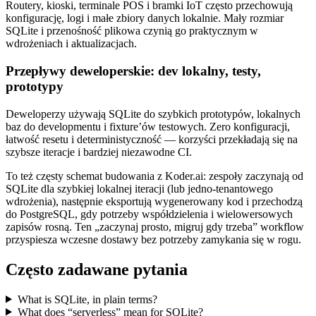
Routery, kioski, terminale POS i bramki IoT często przechowują
konfigurację, logi i małe zbiory danych lokalnie. Mały rozmiar
SQLite i przenośność plikowa czynią go praktycznym w
wdrożeniach i aktualizacjach.
Przepływy deweloperskie: dev lokalny, testy,
prototypy
Deweloperzy używają SQLite do szybkich prototypów, lokalnych
baz do developmentu i fixture’ów testowych. Zero konfiguracji,
łatwość resetu i deterministyczność — korzyści przekładają się na
szybsze iteracje i bardziej niezawodne CI.
To też częsty schemat budowania z Koder.ai: zespoły zaczynają od
SQLite dla szybkiej lokalnej iteracji (lub jedno‑tenantowego
wdrożenia), następnie eksportują wygenerowany kod i przechodzą
do PostgreSQL, gdy potrzeby współdzielenia i wielowersowych
zapisów rosną. Ten „zaczynaj prosto, migruj gdy trzeba” workflow
przyspiesza wczesne dostawy bez potrzeby zamykania się w rogu.
Często zadawane pytania
What is SQLite, in plain terms?
What does “serverless” mean for SQLite?