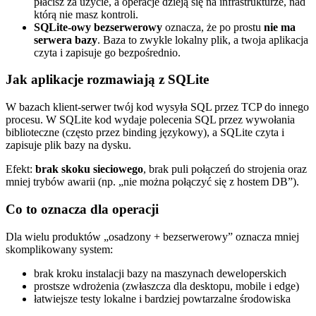
płacisz za użycie, a operacje dzieją się na infrastrukturze, nad
którą nie masz kontroli.
SQLite‑owy bezserwerowy
oznacza, że po prostu
nie ma
serwera bazy
. Baza to zwykle lokalny plik, a twoja aplikacja
czyta i zapisuje go bezpośrednio.
Jak aplikacje rozmawiają z SQLite
W bazach klient‑serwer twój kod wysyła SQL przez TCP do innego
procesu. W SQLite kod wydaje polecenia SQL przez wywołania
biblioteczne (często przez binding językowy), a SQLite czyta i
zapisuje plik bazy na dysku.
Efekt:
brak skoku sieciowego
, brak puli połączeń do strojenia oraz
mniej trybów awarii (np. „nie można połączyć się z hostem DB”).
Co to oznacza dla operacji
Dla wielu produktów „osadzony + bezserwerowy” oznacza mniej
skomplikowany system:
brak kroku instalacji bazy na maszynach deweloperskich
prostsze wdrożenia (zwłaszcza dla desktopu, mobile i edge)
łatwiejsze testy lokalne i bardziej powtarzalne środowiska