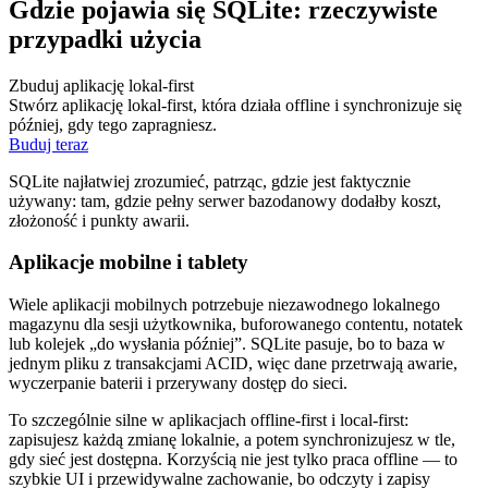
Gdzie pojawia się SQLite: rzeczywiste
przypadki użycia
Zbuduj aplikację lokal-first
Stwórz aplikację lokal-first, która działa offline i synchronizuje się
później, gdy tego zapragniesz.
Buduj teraz
SQLite najłatwiej zrozumieć, patrząc, gdzie jest faktycznie
używany: tam, gdzie pełny serwer bazodanowy dodałby koszt,
złożoność i punkty awarii.
Aplikacje mobilne i tablety
Wiele aplikacji mobilnych potrzebuje niezawodnego lokalnego
magazynu dla sesji użytkownika, buforowanego contentu, notatek
lub kolejek „do wysłania później”. SQLite pasuje, bo to baza w
jednym pliku z transakcjami ACID, więc dane przetrwają awarie,
wyczerpanie baterii i przerywany dostęp do sieci.
To szczególnie silne w aplikacjach offline‑first i local‑first:
zapisujesz każdą zmianę lokalnie, a potem synchronizujesz w tle,
gdy sieć jest dostępna. Korzyścią nie jest tylko praca offline — to
szybkie UI i przewidywalne zachowanie, bo odczyty i zapisy