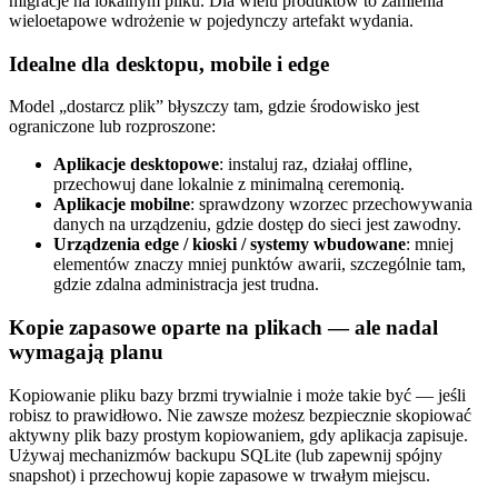
migracje na lokalnym pliku. Dla wielu produktów to zamienia
wieloetapowe wdrożenie w pojedynczy artefakt wydania.
Idealne dla desktopu, mobile i edge
Model „dostarcz plik” błyszczy tam, gdzie środowisko jest
ograniczone lub rozproszone:
Aplikacje desktopowe
: instaluj raz, działaj offline,
przechowuj dane lokalnie z minimalną ceremonią.
Aplikacje mobilne
: sprawdzony wzorzec przechowywania
danych na urządzeniu, gdzie dostęp do sieci jest zawodny.
Urządzenia edge / kioski / systemy wbudowane
: mniej
elementów znaczy mniej punktów awarii, szczególnie tam,
gdzie zdalna administracja jest trudna.
Kopie zapasowe oparte na plikach — ale nadal
wymagają planu
Kopiowanie pliku bazy brzmi trywialnie i może takie być — jeśli
robisz to prawidłowo. Nie zawsze możesz bezpiecznie skopiować
aktywny plik bazy prostym kopiowaniem, gdy aplikacja zapisuje.
Używaj mechanizmów backupu SQLite (lub zapewnij spójny
snapshot) i przechowuj kopie zapasowe w trwałym miejscu.