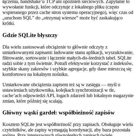
łączenia, handshake’u TCP ani opóźnień sieciowych. Zapytanie to
wywołanie funkcji, które odczytuje z lokalnego pliku (często
wspieranego przez cache stron systemu operacyjnego), więc czas od
„uruchom SQL” do „otrzymaj wiersze” może być zaskakująco
krótki.
Gdzie SQLite błyszczy
Dla wielu zastosowań obciążenie to głównie odczyty z
umiarkowanymi zapisami: ładowanie stanu aplikacji, wyszukiwanie,
filtrowanie, sortowanie i łączenie małych‑do‑średnich tabel. SQLite
radzi sobie z tym świetnie. Potrafi efektywnie korzystać z indeksów,
szybkie skany zakresów i szybkie agregacje, gdy dane mieszczą się
komfortowo na lokalnym nośniku.
Umiarkowane obciążenia zapisem też są w zasięgu — myśl o
ustawieniach użytkownika, kolejkach synchronizacji w tle,
cache’ach odpowiedzi API, logach zdarzeń lub lokalnym magazynie
zmian, które później się scalają.
Główny wąski gardeł: współbieżność zapisów
Kosztem SQLite jest współbieżność przy zapisach. Obsługuje wielu
czytelników, ale zapisy wymagają koordynacji, aby baza pozostała
spójna. Przy intensywnych równoległych zapisach (wiele