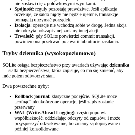
nie zostawi cię z połówkowymi wynikami.
Spójność
: reguły pozostają prawdziwe. Jeśli aplikacja
oczekuje, że saldo nigdy nie będzie ujemne, transakcje
pomagają utrzymać porządek.
Izolacja
: operacje nie wchodzą sobie w drogę. Jedna akcja
nie odczyta pół‑zapisanej zmiany innej akcji.
Trwałość
: gdy SQLite potwierdzi commit transakcji,
powinien ona przetrwać po awarii lub utracie zasilania.
Tryby dziennika (wysokopoziomowo)
SQLite osiąga bezpieczeństwo przy awariach używając
dziennika
— siatki bezpieczeństwa, która zapisuje, co ma się zmienić, aby
móc potem odtworzyć stan.
Dwa powszechne tryby:
Rollback journal
: klasyczne podejście. SQLite może
„cofnąć” nieukończone operacje, jeśli zapis zostanie
przerwany.
WAL (Write-Ahead Logging)
: często poprawia
współbieżność, oddzielając odczyty od zapisów, i może
przyspieszyć odzyskiwanie, bo zmiany są dopisywane i
później konsolidowane.