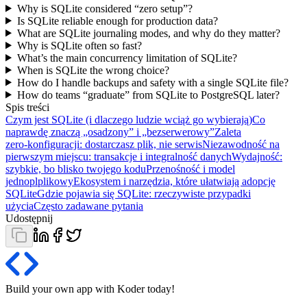
Why is SQLite considered “zero setup”?
Is SQLite reliable enough for production data?
What are SQLite journaling modes, and why do they matter?
Why is SQLite often so fast?
What’s the main concurrency limitation of SQLite?
When is SQLite the wrong choice?
How do I handle backups and safety with a single SQLite file?
How do teams “graduate” from SQLite to PostgreSQL later?
Spis treści
Czym jest SQLite (i dlaczego ludzie wciąż go wybierają)
Co
naprawdę znaczą „osadzony” i „bezserwerowy”
Zaleta
zero‑konfiguracji: dostarczasz plik, nie serwis
Niezawodność na
pierwszym miejscu: transakcje i integralność danych
Wydajność:
szybkie, bo blisko twojego kodu
Przenośność i model
jednoplplikowy
Ekosystem i narzędzia, które ułatwiają adopcję
SQLite
Gdzie pojawia się SQLite: rzeczywiste przypadki
użycia
Często zadawane pytania
Udostępnij
Build your own app with Koder
today
!