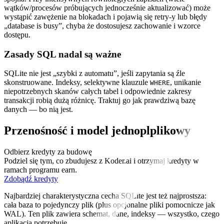
wątków/procesów próbujących jednocześnie aktualizować) może
wystąpić zawężenie na blokadach i pojawią się retry‑y lub błędy
„database is busy”, chyba że dostosujesz zachowanie i wzorce
dostępu.
Zasady SQL nadal są ważne
SQLite nie jest „szybki z automatu”, jeśli zapytania są źle
skonstruowane. Indeksy, selektywne klauzule
, unikanie
WHERE
niepotrzebnych skanów całych tabel i odpowiednie zakresy
transakcji robią dużą różnicę. Traktuj go jak prawdziwą bazę
danych — bo nią jest.
Przenośność i model jednoplplikowy
Odbierz kredyty za budowę
Podziel się tym, co zbudujesz z Koder.ai i otrzymaj kredyty w
ramach programu earn.
Zdobądź kredyty
Najbardziej charakterystyczna cecha SQLite jest też najprostsza:
cała baza to pojedynczy plik (plus opcjonalne pliki pomocnicze jak
WAL). Ten plik zawiera schemat, dane, indeksy — wszystko, czego
aplikacja potrzebuje.