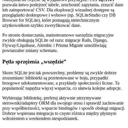
pozwala łatwo podejrzeć tabele, uruchomić zapytania, zrzucić dane
lub zaimportować CSV. Dla eksploracji wizualnej dostępne są
przeglądarki desktopowe i webowe (np. SQLiteStudio czy DB
Browser for SQLite), które pomagają nietechnicznym
użytkownikom szybko zweryfikować dane.
Po stronie dostarczania, mainstreamowe narzędzia migracyjne
zwykle obsługują SQLite od razu: migracje Rails, Django,
Flyway/Liquibase, Alembic i Prisma Migrate umożliwiają
powtarzalne zmiany schematu.
Pętla sprzężenia „wszędzie”
Skoro SQLite jest tak powszechny, problemy są zwykle dobrze
zrozumiane: biblioteki są przetestowane w boju, przypadki
brzegowe udokumentowane, a przykłady społeczności liczne. Ta
popularność napędza więcej wsparcia, co ułatwia kolejne adopcje.
Wybierając bibliotekę, preferuj aktywnie utrzymywane
sterowniki/adaptery ORM dla swojego stosu i sprawdź zachowanie
przy współbieżności, wsparcie bindingów i sposób obsługi migracji.
Dobrze wspierana integracja to często różnica między płynnym
wdrożeniem a weekendem niespodzianek.