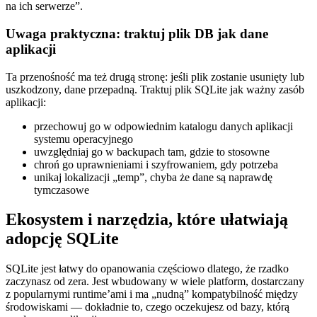
na ich serwerze”.
Uwaga praktyczna: traktuj plik DB jak dane
aplikacji
Ta przenośność ma też drugą stronę: jeśli plik zostanie usunięty lub
uszkodzony, dane przepadną. Traktuj plik SQLite jak ważny zasób
aplikacji:
przechowuj go w odpowiednim katalogu danych aplikacji
systemu operacyjnego
uwzględniaj go w backupach tam, gdzie to stosowne
chroń go uprawnieniami i szyfrowaniem, gdy potrzeba
unikaj lokalizacji „temp”, chyba że dane są naprawdę
tymczasowe
Ekosystem i narzędzia, które ułatwiają
adopcję SQLite
SQLite jest łatwy do opanowania częściowo dlatego, że rzadko
zaczynasz od zera. Jest wbudowany w wiele platform, dostarczany
z popularnymi runtime’ami i ma „nudną” kompatybilność między
środowiskami — dokładnie to, czego oczekujesz od bazy, którą