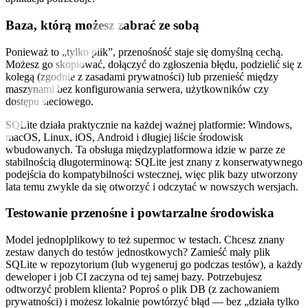
Baza, którą możesz zabrać ze sobą
Ponieważ to „tylko plik”, przenośność staje się domyślną cechą.
Możesz go skopiować, dołączyć do zgłoszenia błędu, podzielić się z
kolegą (zgodnie z zasadami prywatności) lub przenieść między
maszynami bez konfigurowania serwera, użytkowników czy
dostępu sieciowego.
SQLite działa praktycznie na każdej ważnej platformie: Windows,
macOS, Linux, iOS, Android i długiej liście środowisk
wbudowanych. Ta obsługa międzyplatformowa idzie w parze ze
stabilnością długoterminową: SQLite jest znany z konserwatywnego
podejścia do kompatybilności wstecznej, więc plik bazy utworzony
lata temu zwykle da się otworzyć i odczytać w nowszych wersjach.
Testowanie przenośne i powtarzalne środowiska
Model jednoplplikowy to też supermoc w testach. Chcesz znany
zestaw danych do testów jednostkowych? Zamieść mały plik
SQLite w repozytorium (lub wygeneruj go podczas testów), a każdy
deweloper i job CI zaczyna od tej samej bazy. Potrzebujesz
odtworzyć problem klienta? Poproś o plik DB (z zachowaniem
prywatności) i możesz lokalnie powtórzyć błąd — bez „działa tylko