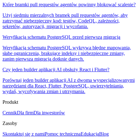
Które bramki pull requestów agentów powinny blokować scalenie?
Użyj siedmiu mierzalnych bramek pull requestów agentów, aby
zatrzymać niebezpieczny kod: testów, CodeQL, zależności,
sekretów, autoryzacji, migracji i wycofania.
Weryfikacja schematu PostgreSQL przed pierwszą migracją
Weryfikacja schematu PostgreSQL wykrywa błędne mapowania,
słabe ograniczenia, brakujące indeksy i niebezpieczne zmiany,
zanim pierwsza migracja dotknie danych.
Czy jeden builder aplikacji AI obsłuży React i Flutter?
Porównaj jeden builder aplikacji AI z dwoma wyspecjalizowanymi
narzędziami dla React, Flutter, PostgreSQL, uwierzytelniania,
wydań, wycofywania zmian i utrzymania.
Produkt
Cennik
Dla firm
Dla inwestorów
Zasoby
Skontaktuj się z nami
Pomoc techniczna
Edukacja
Blog