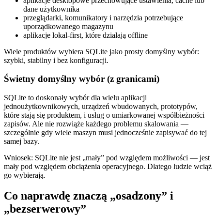
aplikacje desktopowe przechowujące ustawienia, cache lub
dane użytkownika
przeglądarki, komunikatory i narzędzia potrzebujące
uporządkowanego magazynu
aplikacje lokal‑first, które działają offline
Wiele produktów wybiera SQLite jako prosty domyślny wybór:
szybki, stabilny i bez konfiguracji.
Świetny domyślny wybór (z granicami)
SQLite to doskonały wybór dla wielu aplikacji
jednoużytkownikowych, urządzeń wbudowanych, prototypów,
które stają się produktem, i usług o umiarkowanej współbieżności
zapisów. Ale nie rozwiąże każdego problemu skalowania —
szczególnie gdy wiele maszyn musi jednocześnie zapisywać do tej
samej bazy.
Wniosek: SQLite nie jest „mały” pod względem możliwości — jest
mały pod względem obciążenia operacyjnego. Dlatego ludzie wciąż
go wybierają.
Co naprawdę znaczą „osadzony” i
„bezserwerowy”