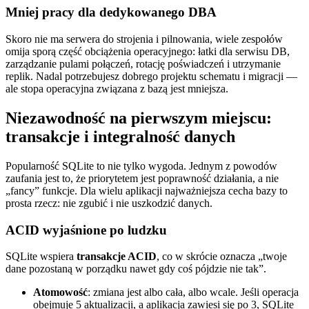
Mniej pracy dla dedykowanego DBA
Skoro nie ma serwera do strojenia i pilnowania, wiele zespołów
omija sporą część obciążenia operacyjnego: łatki dla serwisu DB,
zarządzanie pulami połączeń, rotację poświadczeń i utrzymanie
replik. Nadal potrzebujesz dobrego projektu schematu i migracji —
ale stopa operacyjna związana z bazą jest mniejsza.
Niezawodność na pierwszym miejscu:
transakcje i integralność danych
Popularność SQLite to nie tylko wygoda. Jednym z powodów
zaufania jest to, że priorytetem jest poprawność działania, a nie
„fancy” funkcje. Dla wielu aplikacji najważniejsza cecha bazy to
prosta rzecz: nie zgubić i nie uszkodzić danych.
ACID wyjaśnione po ludzku
SQLite wspiera
transakcje ACID
, co w skrócie oznacza „twoje
dane pozostaną w porządku nawet gdy coś pójdzie nie tak”.
Atomowość
: zmiana jest albo cała, albo wcale. Jeśli operacja
obejmuje 5 aktualizacji, a aplikacja zawiesi się po 3, SQLite