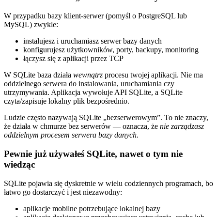
W przypadku bazy klient‑serwer (pomyśl o PostgreSQL lub
MySQL) zwykle:
instalujesz i uruchamiasz serwer bazy danych
konfigurujesz użytkowników, porty, backupy, monitoring
łączysz się z aplikacji przez TCP
W SQLite baza działa
wewnątrz
procesu twojej aplikacji. Nie ma
oddzielnego serwera do instalowania, uruchamiania czy
utrzymywania. Aplikacja wywołuje API SQLite, a SQLite
czyta/zapisuje lokalny plik bezpośrednio.
Ludzie często nazywają SQLite „bezserwerowym”. To nie znaczy,
że działa w chmurze bez serwerów — oznacza, że
nie zarządzasz
oddzielnym procesem serwera bazy danych
.
Pewnie już używałeś SQLite, nawet o tym nie
wiedząc
SQLite pojawia się dyskretnie w wielu codziennych programach, bo
łatwo go dostarczyć i jest niezawodny:
aplikacje mobilne potrzebujące lokalnej bazy