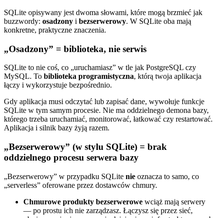
SQLite opisywany jest dwoma słowami, które mogą brzmieć jak
buzzwordy:
osadzony
i
bezserwerowy
. W SQLite oba mają
konkretne, praktyczne znaczenia.
„Osadzony” = biblioteka, nie serwis
SQLite to nie coś, co „uruchamiasz” w tle jak PostgreSQL czy
MySQL. To
biblioteka programistyczna
, którą twoja aplikacja
łączy i wykorzystuje bezpośrednio.
Gdy aplikacja musi odczytać lub zapisać dane, wywołuje funkcje
SQLite w tym samym procesie. Nie ma oddzielnego demona bazy,
którego trzeba uruchamiać, monitorować, łatkować czy restartować.
Aplikacja i silnik bazy żyją razem.
„Bezserwerowy” (w stylu SQLite) = brak
oddzielnego procesu serwera bazy
„Bezserwerowy” w przypadku SQLite
nie
oznacza to samo, co
„serverless” oferowane przez dostawców chmury.
Chmurowe produkty bezserwerowe
wciąż mają serwery
— po prostu ich nie zarządzasz. Łączysz się przez sieć,