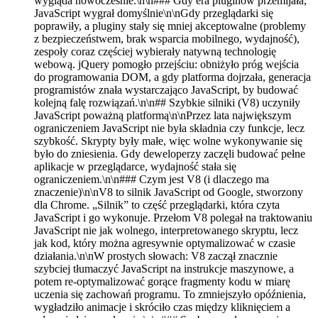
wygląda nowocześnie.\n\n### Gdy era pluginów przemijała,
JavaScript wygrał domyślnie\n\nGdy przeglądarki się
poprawiły, a pluginy stały się mniej akceptowalne (problemy
z bezpieczeństwem, brak wsparcia mobilnego, wydajność),
zespoły coraz częściej wybierały natywną technologię
webową. jQuery pomogło przejściu: obniżyło próg wejścia
do programowania DOM, a gdy platforma dojrzała, generacja
programistów znała wystarczająco JavaScript, by budować
kolejną falę rozwiązań.\n\n## Szybkie silniki (V8) uczyniły
JavaScript poważną platformą\n\nPrzez lata największym
ograniczeniem JavaScript nie była składnia czy funkcje, lecz
szybkość. Skrypty były małe, więc wolne wykonywanie się
było do zniesienia. Gdy deweloperzy zaczęli budować pełne
aplikacje w przeglądarce, wydajność stała się
ograniczeniem.\n\n### Czym jest V8 (i dlaczego ma
znaczenie)\n\nV8 to silnik JavaScript od Google, stworzony
dla Chrome. „Silnik” to część przeglądarki, która czyta
JavaScript i go wykonuje. Przełom V8 polegał na traktowaniu
JavaScript nie jak wolnego, interpretowanego skryptu, lecz
jak kod, który można agresywnie optymalizować w czasie
działania.\n\nW prostych słowach: V8 zaczął znacznie
szybciej tłumaczyć JavaScript na instrukcje maszynowe, a
potem re-optymalizować gorące fragmenty kodu w miarę
uczenia się zachowań programu. To zmniejszyło opóźnienia,
wygładziło animacje i skróciło czas między kliknięciem a