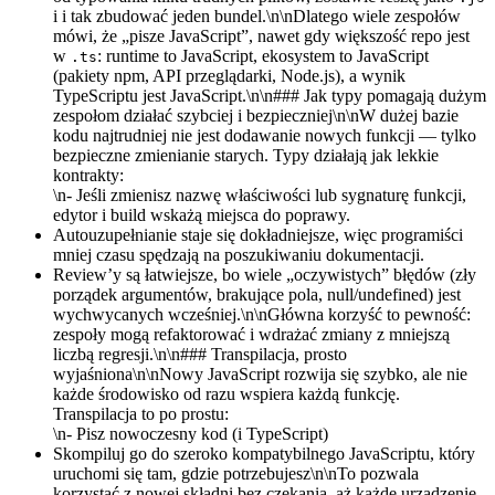
i i tak zbudować jeden bundel.\n\nDlatego wiele zespołów
mówi, że „pisze JavaScript”, nawet gdy większość repo jest
w
: runtime to JavaScript, ekosystem to JavaScript
.ts
(pakiety npm, API przeglądarki, Node.js), a wynik
TypeScriptu jest JavaScript.\n\n### Jak typy pomagają dużym
zespołom działać szybciej i bezpieczniej\n\nW dużej bazie
kodu najtrudniej nie jest dodawanie nowych funkcji — tylko
bezpieczne zmienianie starych. Typy działają jak lekkie
kontrakty:
\n- Jeśli zmienisz nazwę właściwości lub sygnaturę funkcji,
edytor i build wskażą miejsca do poprawy.
Autouzupełnianie staje się dokładniejsze, więc programiści
mniej czasu spędzają na poszukiwaniu dokumentacji.
Review’y są łatwiejsze, bo wiele „oczywistych” błędów (zły
porządek argumentów, brakujące pola, null/undefined) jest
wychwycanych wcześniej.\n\nGłówna korzyść to pewność:
zespoły mogą refaktorować i wdrażać zmiany z mniejszą
liczbą regresji.\n\n### Transpilacja, prosto
wyjaśniona\n\nNowy JavaScript rozwija się szybko, ale nie
każde środowisko od razu wspiera każdą funkcję.
Transpilacja to po prostu:
\n- Pisz nowoczesny kod (i TypeScript)
Skompiluj go do szeroko kompatybilnego JavaScriptu, który
uruchomi się tam, gdzie potrzebujesz\n\nTo pozwala
korzystać z nowej składni bez czekania, aż każde urządzenie