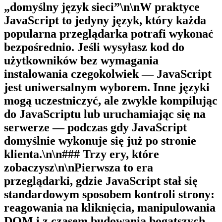
„domyślny język sieci”\n\nW praktyce
JavaScript to jedyny język, który każda
popularna przeglądarka potrafi wykonać
bezpośrednio. Jeśli wysyłasz kod do
użytkowników bez wymagania
instalowania czegokolwiek — JavaScript
jest uniwersalnym wyborem. Inne języki
mogą uczestniczyć, ale zwykle kompilując
do JavaScriptu lub uruchamiając się na
serwerze — podczas gdy JavaScript
domyślnie wykonuje się już po stronie
klienta.\n\n### Trzy ery, które
zobaczysz\n\nPierwsza to
era
przeglądarki
, gdzie JavaScript stał się
standardowym sposobem kontroli strony:
reagowania na kliknięcia, manipulowania
DOM i z czasem budowania bogatszych