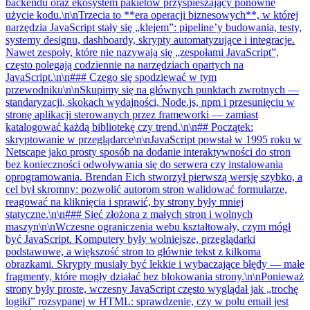
backendu oraz ekosystem pakietów przyspieszający ponowne
użycie kodu.\n\nTrzecia to **era operacji biznesowych**, w której
narzędzia JavaScript stały się „klejem”: pipeline’y budowania, testy,
systemy designu, dashboardy, skrypty automatyzujące i integracje.
Nawet zespoły, które nie nazywają się „zespołami JavaScript”,
często polegają codziennie na narzędziach opartych na
JavaScript.\n\n### Czego się spodziewać w tym
przewodniku\n\nSkupimy się na głównych punktach zwrotnych —
standaryzacji, skokach wydajności, Node.js, npm i przesunięciu w
stronę aplikacji sterowanych przez frameworki — zamiast
katalogować każdą bibliotekę czy trend.\n\n## Początek:
skryptowanie w przeglądarce\n\nJavaScript powstał w 1995 roku w
Netscape jako prosty sposób na dodanie interaktywności do stron
bez konieczności odwoływania się do serwera czy instalowania
oprogramowania. Brendan Eich stworzył pierwszą wersję szybko, a
cel był skromny: pozwolić autorom stron walidować formularze,
reagować na kliknięcia i sprawić, by strony były mniej
statyczne.\n\n### Sieć złożona z małych stron i wolnych
maszyn\n\nWczesne ograniczenia webu kształtowały, czym mógł
być JavaScript. Komputery były wolniejsze, przeglądarki
podstawowe, a większość stron to głównie tekst z kilkoma
obrazkami. Skrypty musiały być lekkie i wybaczające błędy — małe
fragmenty, które mogły działać bez blokowania strony.\n\nPonieważ
strony były proste, wczesny JavaScript często wyglądał jak „trochę
logiki” rozsypanej w HTML: sprawdzenie, czy w polu email jest