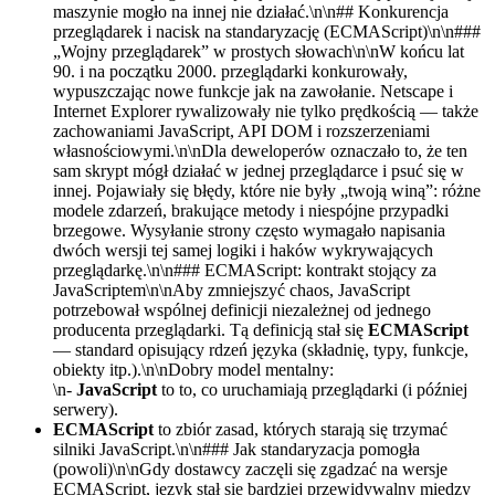
maszynie mogło na innej nie działać.\n\n## Konkurencja
przeglądarek i nacisk na standaryzację (ECMAScript)\n\n###
„Wojny przeglądarek” w prostych słowach\n\nW końcu lat
90. i na początku 2000. przeglądarki konkurowały,
wypuszczając nowe funkcje jak na zawołanie. Netscape i
Internet Explorer rywalizowały nie tylko prędkością — także
zachowaniami JavaScript, API DOM i rozszerzeniami
własnościowymi.\n\nDla deweloperów oznaczało to, że ten
sam skrypt mógł działać w jednej przeglądarce i psuć się w
innej. Pojawiały się błędy, które nie były „twoją winą”: różne
modele zdarzeń, brakujące metody i niespójne przypadki
brzegowe. Wysyłanie strony często wymagało napisania
dwóch wersji tej samej logiki i haków wykrywających
przeglądarkę.\n\n### ECMAScript: kontrakt stojący za
JavaScriptem\n\nAby zmniejszyć chaos, JavaScript
potrzebował wspólnej definicji niezależnej od jednego
producenta przeglądarki. Tą definicją stał się
ECMAScript
— standard opisujący rdzeń języka (składnię, typy, funkcje,
obiekty itp.).\n\nDobry model mentalny:
\n-
JavaScript
to to, co uruchamiają przeglądarki (i później
serwery).
ECMAScript
to zbiór zasad, których starają się trzymać
silniki JavaScript.\n\n### Jak standaryzacja pomogła
(powoli)\n\nGdy dostawcy zaczęli się zgadzać na wersje
ECMAScript, język stał się bardziej przewidywalny między