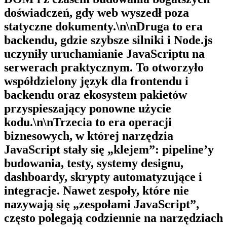
doświadczeń, gdy web wyszedł poza
statyczne dokumenty.\n\nDruga to
era
backendu
, gdzie szybsze silniki i Node.js
uczyniły uruchamianie JavaScriptu na
serwerach praktycznym. To otworzyło
współdzielony język dla frontendu i
backendu oraz ekosystem pakietów
przyspieszający ponowne użycie
kodu.\n\nTrzecia to
era operacji
biznesowych
, w której narzędzia
JavaScript stały się „klejem”: pipeline’y
budowania, testy, systemy designu,
dashboardy, skrypty automatyzujące i
integracje. Nawet zespoły, które nie
nazywają się „zespołami JavaScript”,
często polegają codziennie na narzędziach