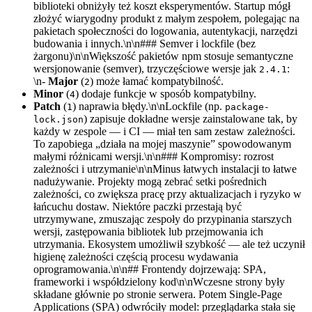
biblioteki obniżyły też koszt eksperymentów. Startup mógł
złożyć wiarygodny produkt z małym zespołem, polegając na
pakietach społeczności do logowania, autentykacji, narzędzi
budowania i innych.\n\n### Semver i lockfile (bez
żargonu)\n\nWiększość pakietów npm stosuje semantyczne
wersjonowanie (semver), trzyczęściowe wersje jak
:
2.4.1
\n-
Major
(
) może łamać kompatybilność.
2
Minor
(
) dodaje funkcje w sposób kompatybilny.
4
Patch
(
) naprawia błędy.\n\nLockfile (np.
1
package-
) zapisuje dokładne wersje zainstalowane tak, by
lock.json
każdy w zespole — i CI — miał ten sam zestaw zależności.
To zapobiega „działa na mojej maszynie” spowodowanym
małymi różnicami wersji.\n\n### Kompromisy: rozrost
zależności i utrzymanie\n\nMinus łatwych instalacji to łatwe
nadużywanie. Projekty mogą zebrać setki pośrednich
zależności, co zwiększa pracę przy aktualizacjach i ryzyko w
łańcuchu dostaw. Niektóre paczki przestają być
utrzymywane, zmuszając zespoły do przypinania starszych
wersji, zastępowania bibliotek lub przejmowania ich
utrzymania. Ekosystem umożliwił szybkość — ale też uczynił
higienę zależności częścią procesu wydawania
oprogramowania.\n\n## Frontendy dojrzewają: SPA,
frameworki i współdzielony kod\n\nWczesne strony były
składane głównie po stronie serwera. Potem Single-Page
Applications (SPA) odwróciły model: przeglądarka stała się