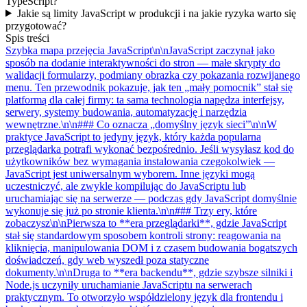
TypeScript?
Jakie są limity JavaScript w produkcji i na jakie ryzyka warto się
przygotować?
Spis treści
Szybka mapa przejęcia JavaScript\n\nJavaScript zaczynał jako
sposób na dodanie interaktywności do stron — małe skrypty do
walidacji formularzy, podmiany obrazka czy pokazania rozwijanego
menu. Ten przewodnik pokazuje, jak ten „mały pomocnik” stał się
platformą dla całej firmy: ta sama technologia napędza interfejsy,
serwery, systemy budowania, automatyzację i narzędzia
wewnętrzne.\n\n### Co oznacza „domyślny język sieci”\n\nW
praktyce JavaScript to jedyny język, który każda popularna
przeglądarka potrafi wykonać bezpośrednio. Jeśli wysyłasz kod do
użytkowników bez wymagania instalowania czegokolwiek —
JavaScript jest uniwersalnym wyborem. Inne języki mogą
uczestniczyć, ale zwykle kompilując do JavaScriptu lub
uruchamiając się na serwerze — podczas gdy JavaScript domyślnie
wykonuje się już po stronie klienta.\n\n### Trzy ery, które
zobaczysz\n\nPierwsza to **era przeglądarki**, gdzie JavaScript
stał się standardowym sposobem kontroli strony: reagowania na
kliknięcia, manipulowania DOM i z czasem budowania bogatszych
doświadczeń, gdy web wyszedł poza statyczne
dokumenty.\n\nDruga to **era backendu**, gdzie szybsze silniki i
Node.js uczyniły uruchamianie JavaScriptu na serwerach
praktycznym. To otworzyło współdzielony język dla frontendu i