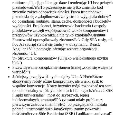
runtime aplikacji, pobierając dane i renderując UI bez pełnych
przeładowań.\n\nTo przesunięcie nie tylko zmieniło kod —
zmieniło zakres odpowiedzialności. Praca frontendowa
przeniosła się z „dopilnować, żeby strona wyglądała dobrze”
do posiadania routingu, stanu, cache, dostępności i budżetów
wydajności. Projektanci, inżynierowie backendu i zespoły
produktowe zaczęli współpracować wokół komponentów i
przepływów użytkownika, a nie tylko szablonów.\n\n###
Frameworki uporządkowały złożoność\n\nGdy SPA rosły, ad-
hoc JavaScript stawał się trudny w utrzymaniu. React,
Angular i Vue pomogły, oferując wzorce organizacji
złożoności UI:
\n- Struktura komponentów (UI jako wielokrotnego użytku
bloki)
Przewidywalne zarządzanie stanem (mniej „skąd się wzięła ta
wartość?”)
Jaśniejszy przepływ danych między UI a API\n\nRóżne
ekosystemy robiły różne kompromisy, ale wielki zysk to
wspólne konwencje. Nowy inżynier mógł rozpoznać ten sam
model mentalny w różnych ekranach i funkcjach.\n\n### SSR
i „apki uniwersalne”: most do szybszych, lepiej
indeksowalnych stron\n\nSPA czasami miały problem z
pierwszym załadowaniem i SEO, bo przeglądarka musiała
pobrać i uruchomić dużo JavaScriptu, zanim pokazała
treść.\n\nServer-Side Rendering (SSR) i aplikacje „universal”