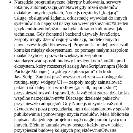
Narzędzia programistyczne (skrypty budowania, serwery
lokalne, automatyzacja)\n\nNawet gdy rdzeń systemów
działał w innych językach, Node.js często był „klejącą”
usługą: obsługiwał żądania, orkiestrację wywołań do innych
systemów lub napędzał narzędzia wewnętrzne.\n\n### Jeden
język end-to-end\n\nZmiana była tak samo kulturowa, jak
techniczna. Gdy frontend i backend używały JavaScript,
zespoły mogły dzielić reguły walidacji, modele danych i
nawet część logiki biznesowej. Programiści mniej przełączali
kontekst między ekosystemami, co pomaga małym zespołom
działać szybciej i pozwala większym zespołom
standaryzować sposób budowy i review kodu.\n\n## npm i
ekosystem, który rozszerzył zasięg JavaScript\n\nnpm (Node
Package Manager) to „sklep z aplikacjami” dla kodu
JavaScript. Zamiast pisać wszystko od zera — obsługę dat,
routing, testy, widgety UI — zespoły mogły zainstalować
pakiet i iść dalej. Ten workflow („install, import, ship”)
przyspieszył rozwój i sprawił, że JavaScript zaczął działać jak
wspólne narzędzie.\n\n### Dlaczego dzielenie pakietów
przyspieszyło adopcję\n\nGdy Node.js uczynił JavaScript
użytecznym poza przeglądarką, npm dał standardowy sposób
publikowania i ponownego użycia modułów. Mała biblioteka
napisana dla jednego projektu mogła nagle pomóc tysiącom
innych. Efekt to kumulatywny postęp: każdy nowy pakiet
przyspieszał budowę kolejnych projektów.\n\nOtwarte