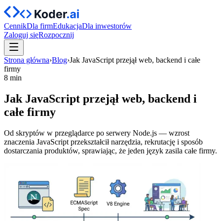
Cennik
Dla firm
Edukacja
Dla inwestorów
Zaloguj się
Rozpocznij
Strona główna
›
Blog
›
Jak JavaScript przejął web, backend i całe
firmy
8 min
Jak JavaScript przejął web, backend i
całe firmy
Od skryptów w przeglądarce po serwery Node.js — wzrost
znaczenia JavaScript przekształcił narzędzia, rekrutację i sposób
dostarczania produktów, sprawiając, że jeden język zasila całe firmy.