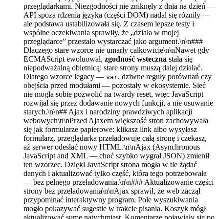
przeglądarkami. Niezgodności nie zniknęły z dnia na dzień —
API spoza rdzenia języka (części DOM) nadal się różniły —
ale podstawa ustabilizowała się. Z czasem lepsze testy i
wspólne oczekiwania sprawiły, że „działa w mojej
przeglądarce” przestało wystarczać jako argument.\n\n###
Dlaczego stare wzorce nie umarły całkowicie\n\nNawet gdy
ECMAScript ewoluował,
zgodność wsteczna
stała się
niepodważalną obietnicą: stare strony muszą dalej działać.
Dlatego wzorce legacy —
, dziwne reguły porównań czy
var
obejścia przed modułami — pozostały w ekosystemie. Sieć
nie mogła sobie pozwolić na twardy reset, więc JavaScript
rozwijał się przez dodawanie nowych funkcji, a nie usuwanie
starych.\n\n## Ajax i narodziny prawdziwych aplikacji
webowych\n\nPrzed Ajaxem większość stron zachowywała
się jak formularze papierowe: klikasz link albo wysyłasz
formularz, przeglądarka przeładowuje całą stronę i czekasz,
aż serwer odesłać nowy HTML.\n\nAjax (Asynchronous
JavaScript and XML — choć szybko wygrał JSON) zmienił
ten wzorzec. Dzięki JavaScript strona mogła w tle żądać
danych i aktualizować tylko część, która tego potrzebowała
— bez pełnego przeładowania.\n\n### Aktualizowanie części
strony bez przeładowania\n\nAjax sprawił, że web zaczął
przypominać interaktywny program. Pole wyszukiwania
mogło pokazywać sugestie w trakcie pisania. Koszyk mógł
aktualizować sumę natychmiast. Komentarze pojawiały się po