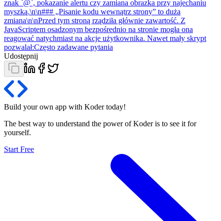
znak `@`, pokazanie alertu czy zamiana obrazka przy najechaniu
myszką.\n\n### „Pisanie kodu wewnątrz strony” to duża
zmiana\n\nPrzed tym stroną rządziła głównie zawartość. Z
JavaScriptem osadzonym bezpośrednio na stronie mogła ona
reagować natychmiast na akcje użytkownika. Nawet mały skrypt
pozwalał:
Często zadawane pytania
Udostępnij
Build your own app with Koder
today
!
The best way to understand the power of Koder is to see it for
yourself.
Start Free