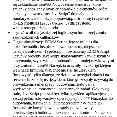
się zaktualizuje.\n\n### Nowoczesne standardy, które
zmieniły codzienny JavaScript\n\nWiele elementów, które
uczyniły „nowoczesny JavaScript” dojrzałym, to
standaryzowane funkcje poprawiające strukturę i czytelność:
\n-
ES modules
(
/
) dla czystego,
import
export
wielokrotnego użytku kodu
async/await
dla jaśniejszej logiki asynchronicznej zamiast
zagnieżdżonych callbacków
Ciągłe aktualizacje ECMAScript (lepsze utilities dla
obiektów/tablic, bezpieczniejsze operatory, ulepszone
iteracje)\n\nRazem TypeScript i nowoczesny ECMAScript
uczyniły projekty JavaScript skalowalnymi: łatwiejszymi w
utrzymaniu, szybszymi do onboardingu i mniej ryzykownymi
przy zmianach.\n\n## Narzędzia uczyniły JavaScript klejem
wewnątrz firm\n\nJavaScript nie stał się „językiem
firmowym” tylko dlatego, że działał w przeglądarkach i na
serwerach. Stał się też językiem, którego zespoły używają do
prowadzenia samej pracy: budowania, testowania,
wydawania i automatyzacji codziennych zadań. Gdy to się
stało, JavaScript przestał być tylko językiem aplikacyjnym, a
zaczął pełnić rolę warstwy operacyjnej.\n\n### Narzędzia do
budowania, testowania i automatyzacji\n\nW miarę jak
frontend się komplikował, zespoły potrzebowały
powtarzalnych buildów i niezawodnych kontroli. Narzędzia