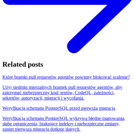
Related posts
Które bramki pull requestów agentów powinny blokować scalenie?
Użyj siedmiu mierzalnych bramek pull requestów agentów, aby
zatrzymać niebezpieczny kod: testów, CodeQL, zależności,
sekretów, autoryzacji, migracji i wycofania.
Weryfikacja schematu PostgreSQL przed pierwszą migracją
Weryfikacja schematu PostgreSQL wykrywa błędne mapowania,
słabe ograniczenia, brakujące indeksy i niebezpieczne zmiany,
zanim pierwsza migracja dotknie danych.