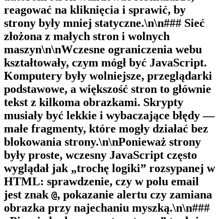
reagować na kliknięcia i sprawić, by
strony były mniej statyczne.\n\n### Sieć
złożona z małych stron i wolnych
maszyn\n\nWczesne ograniczenia webu
kształtowały, czym mógł być JavaScript.
Komputery były wolniejsze, przeglądarki
podstawowe, a większość stron to głównie
tekst z kilkoma obrazkami. Skrypty
musiały być lekkie i wybaczające błędy —
małe fragmenty, które mogły działać bez
blokowania strony.\n\nPonieważ strony
były proste, wczesny JavaScript często
wyglądał jak „trochę logiki” rozsypanej w
HTML: sprawdzenie, czy w polu email
jest znak
, pokazanie alertu czy zamiana
@
obrazka przy najechaniu myszką.\n\n###