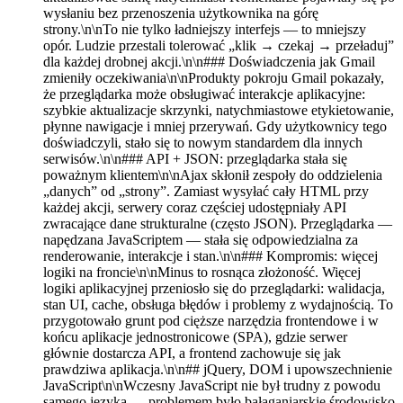
wysłaniu bez przenoszenia użytkownika na górę
strony.\n\nTo nie tylko ładniejszy interfejs — to mniejszy
opór. Ludzie przestali tolerować „klik → czekaj → przeładuj”
dla każdej drobnej akcji.\n\n### Doświadczenia jak Gmail
zmieniły oczekiwania\n\nProdukty pokroju Gmail pokazały,
że przeglądarka może obsługiwać interakcje aplikacyjne:
szybkie aktualizacje skrzynki, natychmiastowe etykietowanie,
płynne nawigacje i mniej przerywań. Gdy użytkownicy tego
doświadczyli, stało się to nowym standardem dla innych
serwisów.\n\n### API + JSON: przeglądarka stała się
poważnym klientem\n\nAjax skłonił zespoły do oddzielenia
„danych” od „strony”. Zamiast wysyłać cały HTML przy
każdej akcji, serwery coraz częściej udostępniały API
zwracające dane strukturalne (często JSON). Przeglądarka —
napędzana JavaScriptem — stała się odpowiedzialna za
renderowanie, interakcje i stan.\n\n### Kompromis: więcej
logiki na froncie\n\nMinus to rosnąca złożoność. Więcej
logiki aplikacyjnej przeniosło się do przeglądarki: walidacja,
stan UI, cache, obsługa błędów i problemy z wydajnością. To
przygotowało grunt pod cięższe narzędzia frontendowe i w
końcu aplikacje jednostronicowe (SPA), gdzie serwer
głównie dostarcza API, a frontend zachowuje się jak
prawdziwa aplikacja.\n\n## jQuery, DOM i upowszechnienie
JavaScript\n\nWczesny JavaScript nie był trudny z powodu
samego języka — problemem było bałaganiarskie środowisko