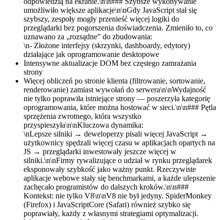
odpowiedzią na ekranie.\n\n### Szybsze wykonywanie
umożliwiło większe aplikacje\n\nGdy JavaScript stał się
szybszy, zespoły mogły przenieść więcej logiki do
przeglądarki bez pogorszenia doświadczenia. Zmieniło to, co
uznawano za „rozsądne” do zbudowania:
\n- Złożone interfejsy (skrzynki, dashboardy, edytory)
działające jak oprogramowanie desktopowe
Intensywne aktualizacje DOM bez częstego zamrażania
strony
Więcej obliczeń po stronie klienta (filtrowanie, sortowanie,
renderowanie) zamiast wywołań do serwera\n\nWydajność
nie tylko poprawiła istniejące strony — poszerzyła kategorię
oprogramowania, które można hostować w sieci.\n\n### Pętla
sprzężenia zwrotnego, która wszystko
przyspieszyła\n\nKluczowa dynamika:
\nLepsze silniki → deweloperzy pisali więcej JavaScript →
użytkownicy spędzali więcej czasu w aplikacjach opartych na
JS → przeglądarki inwestowały jeszcze więcej w
silniki.\n\nFirmy rywalizujące o udział w rynku przeglądarek
eksponowały szybkość jako ważny punkt. Rzeczywiste
aplikacje webowe stały się benchmarkami, a każde ulepszenie
zachęcało programistów do dalszych kroków.\n\n###
Kontekst: nie tylko V8\n\nV8 nie był jedyny. SpiderMonkey
(Firefox) i JavaScriptCore (Safari) również szybko się
poprawiały, każdy z własnymi strategiami optymalizacji.