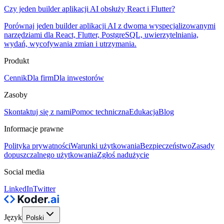
Czy jeden builder aplikacji AI obsłuży React i Flutter?
Porównaj jeden builder aplikacji AI z dwoma wyspecjalizowanymi
narzędziami dla React, Flutter, PostgreSQL, uwierzytelniania,
wydań, wycofywania zmian i utrzymania.
Produkt
Cennik
Dla firm
Dla inwestorów
Zasoby
Skontaktuj się z nami
Pomoc techniczna
Edukacja
Blog
Informacje prawne
Polityka prywatności
Warunki użytkowania
Bezpieczeństwo
Zasady
dopuszczalnego użytkowania
Zgłoś nadużycie
Social media
LinkedIn
Twitter
Język
Polski