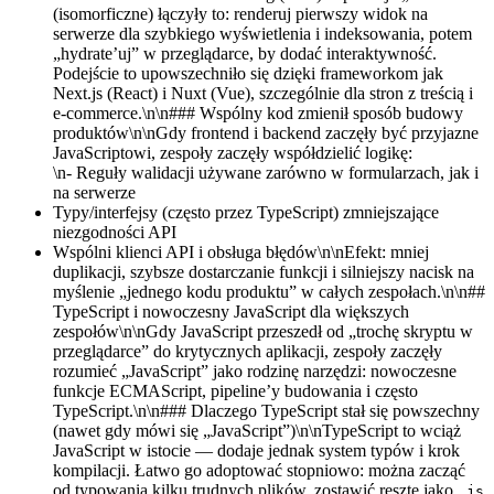
(isomorficzne) łączyły to: renderuj pierwszy widok na
serwerze dla szybkiego wyświetlenia i indeksowania, potem
„hydrate’uj” w przeglądarce, by dodać interaktywność.
Podejście to upowszechniło się dzięki frameworkom jak
Next.js (React) i Nuxt (Vue), szczególnie dla stron z treścią i
e-commerce.\n\n### Wspólny kod zmienił sposób budowy
produktów\n\nGdy frontend i backend zaczęły być przyjazne
JavaScriptowi, zespoły zaczęły współdzielić logikę:
\n- Reguły walidacji używane zarówno w formularzach, jak i
na serwerze
Typy/interfejsy (często przez TypeScript) zmniejszające
niezgodności API
Wspólni klienci API i obsługa błędów\n\nEfekt: mniej
duplikacji, szybsze dostarczanie funkcji i silniejszy nacisk na
myślenie „jednego kodu produktu” w całych zespołach.\n\n##
TypeScript i nowoczesny JavaScript dla większych
zespołów\n\nGdy JavaScript przeszedł od „trochę skryptu w
przeglądarce” do krytycznych aplikacji, zespoły zaczęły
rozumieć „JavaScript” jako rodzinę narzędzi: nowoczesne
funkcje ECMAScript, pipeline’y budowania i często
TypeScript.\n\n### Dlaczego TypeScript stał się powszechny
(nawet gdy mówi się „JavaScript”)\n\nTypeScript to wciąż
JavaScript w istocie — dodaje jednak system typów i krok
kompilacji. Łatwo go adoptować stopniowo: można zacząć
od typowania kilku trudnych plików, zostawić resztę jako
.js