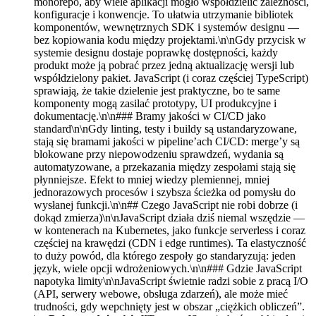
monorepo, aby wiele aplikacji mogło współdzielić zależności,
konfiguracje i konwencje. To ułatwia utrzymanie bibliotek
komponentów, wewnętrznych SDK i systemów designu —
bez kopiowania kodu między projektami.\n\nGdy przycisk w
systemie designu dostaje poprawkę dostępności, każdy
produkt może ją pobrać przez jedną aktualizację wersji lub
współdzielony pakiet. JavaScript (i coraz częściej TypeScript)
sprawiają, że takie dzielenie jest praktyczne, bo te same
komponenty mogą zasilać prototypy, UI produkcyjne i
dokumentację.\n\n### Bramy jakości w CI/CD jako
standard\n\nGdy linting, testy i buildy są ustandaryzowane,
stają się bramami jakości w pipeline’ach CI/CD: merge’y są
blokowane przy niepowodzeniu sprawdzeń, wydania są
automatyzowane, a przekazania między zespołami stają się
płynniejsze. Efekt to mniej wiedzy plemiennej, mniej
jednorazowych procesów i szybsza ścieżka od pomysłu do
wysłanej funkcji.\n\n## Czego JavaScript nie robi dobrze (i
dokąd zmierza)\n\nJavaScript działa dziś niemal wszędzie —
w kontenerach na Kubernetes, jako funkcje serverless i coraz
częściej na krawędzi (CDN i edge runtimes). Ta elastyczność
to duży powód, dla którego zespoły go standaryzują: jeden
język, wiele opcji wdrożeniowych.\n\n### Gdzie JavaScript
napotyka limity\n\nJavaScript świetnie radzi sobie z pracą I/O
(API, serwery webowe, obsługa zdarzeń), ale może mieć
trudności, gdy wepchnięty jest w obszar „ciężkich obliczeń”.