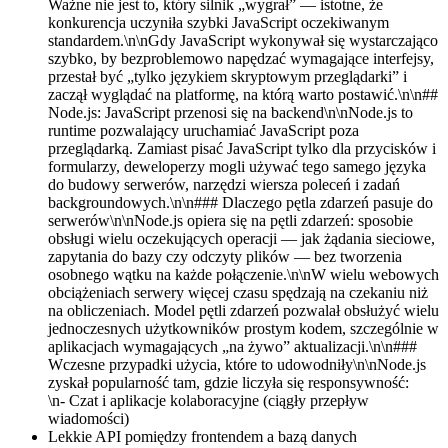
Ważne nie jest to, który silnik „wygrał” — istotne, że
konkurencja uczyniła szybki JavaScript oczekiwanym
standardem.\n\nGdy JavaScript wykonywał się wystarczająco
szybko, by bezproblemowo napędzać wymagające interfejsy,
przestał być „tylko językiem skryptowym przeglądarki” i
zaczął wyglądać na platformę, na którą warto postawić.\n\n##
Node.js: JavaScript przenosi się na backend\n\nNode.js to
runtime pozwalający uruchamiać JavaScript poza
przeglądarką. Zamiast pisać JavaScript tylko dla przycisków i
formularzy, deweloperzy mogli używać tego samego języka
do budowy serwerów, narzędzi wiersza poleceń i zadań
backgroundowych.\n\n### Dlaczego pętla zdarzeń pasuje do
serwerów\n\nNode.js opiera się na pętli zdarzeń: sposobie
obsługi wielu oczekujących operacji — jak żądania sieciowe,
zapytania do bazy czy odczyty plików — bez tworzenia
osobnego wątku na każde połączenie.\n\nW wielu webowych
obciążeniach serwery więcej czasu spędzają na czekaniu niż
na obliczeniach. Model pętli zdarzeń pozwalał obsłużyć wielu
jednoczesnych użytkowników prostym kodem, szczególnie w
aplikacjach wymagających „na żywo” aktualizacji.\n\n###
Wczesne przypadki użycia, które to udowodniły\n\nNode.js
zyskał popularność tam, gdzie liczyła się responsywność:
\n- Czat i aplikacje kolaboracyjne (ciągły przepływ
wiadomości)
Lekkie API pomiędzy frontendem a bazą danych