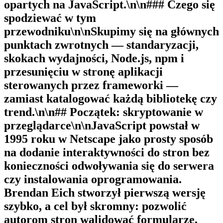
opartych na JavaScript.\n\n### Czego się
spodziewać w tym
przewodniku\n\nSkupimy się na głównych
punktach zwrotnych — standaryzacji,
skokach wydajności, Node.js, npm i
przesunięciu w stronę aplikacji
sterowanych przez frameworki —
zamiast katalogować każdą bibliotekę czy
trend.\n\n## Początek: skryptowanie w
przeglądarce\n\nJavaScript powstał w
1995 roku w Netscape jako prosty sposób
na dodanie interaktywności do stron bez
konieczności odwoływania się do serwera
czy instalowania oprogramowania.
Brendan Eich stworzył pierwszą wersję
szybko, a cel był skromny: pozwolić
autorom stron walidować formularze,