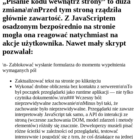
„Pisanie kodu wewnątrz strony” to duża
zmiana\n\nPrzed tym stroną rządziła
głównie zawartość. Z JavaScriptem
osadzonym bezpośrednio na stronie
mogła ona reagować natychmiast na
akcje użytkownika. Nawet mały skrypt
pozwalał:
\n- Zablokować wysłanie formularza do momentu wypełnienia
wymaganych pól
Zaktualizować tekst na stronie po kliknięciu
Wykonać drobne obliczenia bez kontaktu z serwerem\n\nTo
był początek przeglądarki jako runtime aplikacji — nie tylko
czytnika dokumentów.\n\n### Wczesny ból:
nieprzewidywalne zachowanie\n\nMinus był taki, że
zachowanie było nieprzewidywalne. Przegądarki nie zawsze
interpretowały JavaScript tak samo, a API do interakcji ze
stroną (wczesne zachowania DOM, model zdarzeń i metody
elementów) różniły się znacznie. Deweloperzy musieli pisać
różne ścieżki w zależności od przeglądarki, testować
intensywnie i pogodzić się z tym, że coś działające na jednej