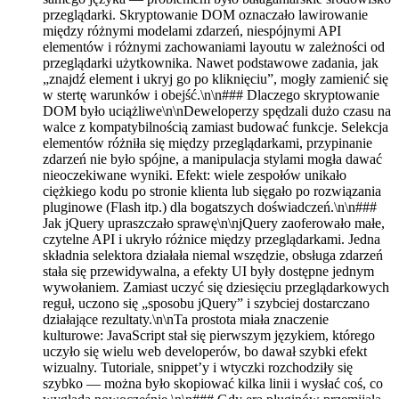
przeglądarki. Skryptowanie DOM oznaczało lawirowanie
między różnymi modelami zdarzeń, niespójnymi API
elementów i różnymi zachowaniami layoutu w zależności od
przeglądarki użytkownika. Nawet podstawowe zadania, jak
„znajdź element i ukryj go po kliknięciu”, mogły zamienić się
w stertę warunków i obejść.\n\n### Dlaczego skryptowanie
DOM było uciążliwe\n\nDeweloperzy spędzali dużo czasu na
walce z kompatybilnością zamiast budować funkcje. Selekcja
elementów różniła się między przeglądarkami, przypinanie
zdarzeń nie było spójne, a manipulacja stylami mogła dawać
nieoczekiwane wyniki. Efekt: wiele zespołów unikało
ciężkiego kodu po stronie klienta lub sięgało po rozwiązania
pluginowe (Flash itp.) dla bogatszych doświadczeń.\n\n###
Jak jQuery upraszczało sprawę\n\njQuery zaoferowało małe,
czytelne API i ukryło różnice między przeglądarkami. Jedna
składnia selektora działała niemal wszędzie, obsługa zdarzeń
stała się przewidywalna, a efekty UI były dostępne jednym
wywołaniem. Zamiast uczyć się dziesięciu przeglądarkowych
reguł, uczono się „sposobu jQuery” i szybciej dostarczano
działające rezultaty.\n\nTa prostota miała znaczenie
kulturowe: JavaScript stał się pierwszym językiem, którego
uczyło się wielu web developerów, bo dawał szybki efekt
wizualny. Tutoriale, snippet’y i wtyczki rozchodziły się
szybko — można było skopiować kilka linii i wysłać coś, co