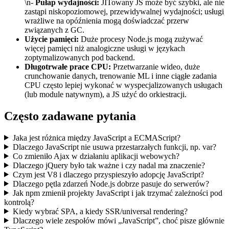
\n-
Pułap wydajności:
JITowany JS może być szybki, ale nie
zastąpi niskopoziomowej, przewidywalnej wydajności; usługi
wrażliwe na opóźnienia mogą doświadczać przerw
związanych z GC.
Użycie pamięci:
Duże procesy Node.js mogą zużywać
więcej pamięci niż analogiczne usługi w językach
zoptymalizowanych pod backend.
Długotrwałe prace CPU:
Przetwarzanie wideo, duże
crunchowanie danych, trenowanie ML i inne ciągłe zadania
CPU często lepiej wykonać w wyspecjalizowanych usługach
(lub module natywnym), a JS użyć do orkiestracji.
Często zadawane pytania
Jaka jest różnica między JavaScript a ECMAScript?
Dlaczego JavaScript nie usuwa przestarzałych funkcji, np. var?
Co zmieniło Ajax w działaniu aplikacji webowych?
Dlaczego jQuery było tak ważne i czy nadal ma znaczenie?
Czym jest V8 i dlaczego przyspieszyło adopcję JavaScript?
Dlaczego pętla zdarzeń Node.js dobrze pasuje do serwerów?
Jak npm zmienił projekty JavaScript i jak trzymać zależności pod
kontrolą?
Kiedy wybrać SPA, a kiedy SSR/universal rendering?
Dlaczego wiele zespołów mówi „JavaScript”, choć pisze głównie