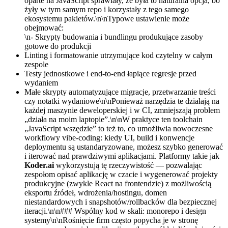
oparte na JavaScript sprawiały, że była to naturalna opcja, bo
żyły w tym samym repo i korzystały z tego samego
ekosystemu pakietów.\n\nTypowe ustawienie może
obejmować:
\n- Skrypty budowania i bundlingu produkujące zasoby
gotowe do produkcji
Linting i formatowanie utrzymujące kod czytelny w całym
zespole
Testy jednostkowe i end-to-end łapiące regresje przed
wydaniem
Małe skrypty automatyzujące migracje, przetwarzanie treści
czy notatki wydaniowe\n\nPonieważ narzędzia te działają na
każdej maszynie deweloperskiej i w CI, zmniejszają problem
„działa na moim laptopie”.\n\nW praktyce ten toolchain
„JavaScript wszędzie” to też to, co umożliwia nowoczesne
workflowy vibe-coding: kiedy UI, build i konwencje
deploymentu są ustandaryzowane, możesz szybko generować
i iterować nad prawdziwymi aplikacjami. Platformy takie jak
Koder.ai
wykorzystują tę rzeczywistość — pozwalając
zespołom opisać aplikację w czacie i wygenerować projekty
produkcyjne (zwykle React na frontendzie) z możliwością
eksportu źródeł, wdrożenia/hostingu, domen
niestandardowych i snapshotów/rollbacków dla bezpiecznej
iteracji.\n\n### Wspólny kod w skali: monorepo i design
systemy\n\nRośnięcie firm często popycha je w stronę