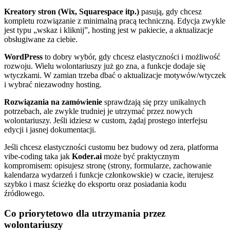
Kreatory stron (Wix, Squarespace itp.)
pasują, gdy chcesz
kompletu rozwiązanie z minimalną pracą techniczną. Edycja zwykle
jest typu „wskaz i kliknij”, hosting jest w pakiecie, a aktualizacje
obsługiwane za ciebie.
WordPress
to dobry wybór, gdy chcesz elastyczności i możliwość
rozwoju. Wielu wolontariuszy już go zna, a funkcje dodaje się
wtyczkami. W zamian trzeba dbać o aktualizacje motywów/wtyczek
i wybrać niezawodny hosting.
Rozwiązania na zamówienie
sprawdzają się przy unikalnych
potrzebach, ale zwykle trudniej je utrzymać przez nowych
wolontariuszy. Jeśli idziesz w custom, żądaj prostego interfejsu
edycji i jasnej dokumentacji.
Jeśli chcesz elastyczności customu bez budowy od zera, platforma
vibe-coding taka jak
Koder.ai
może być praktycznym
kompromisem: opisujesz stronę (strony, formularze, zachowanie
kalendarza wydarzeń i funkcje członkowskie) w czacie, iterujesz
szybko i masz ścieżkę do eksportu oraz posiadania kodu
źródłowego.
Co priorytetowo dla utrzymania przez
wolontariuszy