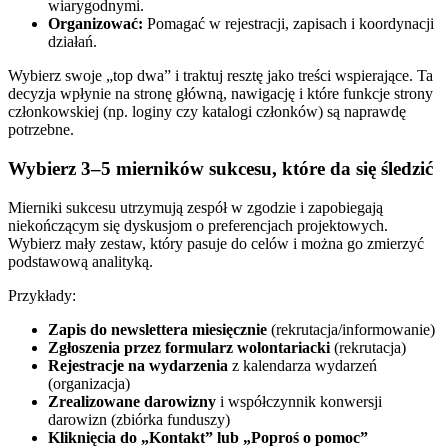
wiarygodnymi.
Organizować:
Pomagać w rejestracji, zapisach i koordynacji
działań.
Wybierz swoje „top dwa” i traktuj resztę jako treści wspierające. Ta
decyzja wpłynie na stronę główną, nawigację i które funkcje strony
członkowskiej (np. loginy czy katalogi członków) są naprawdę
potrzebne.
Wybierz 3–5 mierników sukcesu, które da się śledzić
Mierniki sukcesu utrzymują zespół w zgodzie i zapobiegają
niekończącym się dyskusjom o preferencjach projektowych.
Wybierz mały zestaw, który pasuje do celów i można go zmierzyć
podstawową analityką.
Przykłady:
Zapis do newslettera miesięcznie
(rekrutacja/informowanie)
Zgłoszenia przez formularz wolontariacki
(rekrutacja)
Rejestracje na wydarzenia
z kalendarza wydarzeń
(organizacja)
Zrealizowane darowizny
i współczynnik konwersji
darowizn (zbiórka funduszy)
Kliknięcia do „Kontakt” lub „Poproś o pomoc”