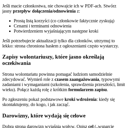
Jeśli macie członkostwa, nie chowajcie ich w PDF-ach. Stwórz
jasny
przepływ dołączenia/odnowienia
z:
Prostą listą korzyści (co członkowie faktycznie zyskują)
Cenami i terminami odnowienia
Potwierdzeniem wyjaśniającym następne kroki
Jeśli potrzebujecie aktualizacji tylko dla członków, utrzymuj to
lekko: strona chroniona hasłem z ogłoszeniami często wystarczy.
Zapisy wolontariuszy, które jasno określają
oczekiwania
Strona wolontariatu powinna pomagać ludziom samodzielnie
zdecydować. Wymień role z
czasem zaangażowania
, typowymi
zadaniami i wymaganiami (szkolenia, sprawdzenia przeszłości, limit
wieku). Połącz każdą rolę z krótkim
formularzem zapisu
.
Po zgłoszeniu pokaż podstawowe
kroki wdrożenia
: kiedy się
skontaktujemy, do kogo, i jak zacząć.
Darowizny, które wydają się celowe
Dobra strona darowizn wyjaśnia wpływ. Opisz
cel
(„wsparcie