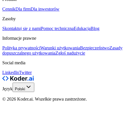
Cennik
Dla firm
Dla inwestorów
Zasoby
Skontaktuj się z nami
Pomoc techniczna
Edukacja
Blog
Informacje prawne
Polityka prywatności
Warunki użytkowania
Bezpieczeństwo
Zasady
dopuszczalnego użytkowania
Zgłoś nadużycie
Social media
LinkedIn
Twitter
Język
Polski
© 2026 Koder.ai. Wszelkie prawa zastrzeżone.