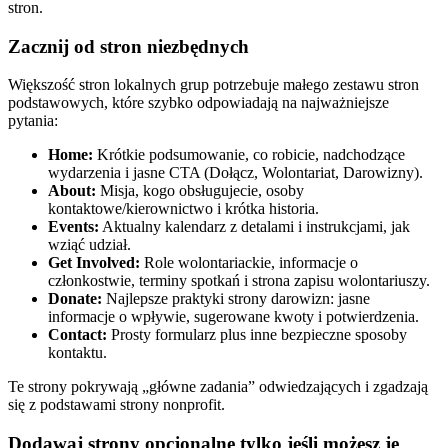
stron.
Zacznij od stron niezbędnych
Większość stron lokalnych grup potrzebuje małego zestawu stron
podstawowych, które szybko odpowiadają na najważniejsze
pytania:
Home:
Krótkie podsumowanie, co robicie, nadchodzące
wydarzenia i jasne CTA (Dołącz, Wolontariat, Darowizny).
About:
Misja, kogo obsługujecie, osoby
kontaktowe/kierownictwo i krótka historia.
Events:
Aktualny kalendarz z detalami i instrukcjami, jak
wziąć udział.
Get Involved:
Role wolontariackie, informacje o
członkostwie, terminy spotkań i strona zapisu wolontariuszy.
Donate:
Najlepsze praktyki strony darowizn: jasne
informacje o wpływie, sugerowane kwoty i potwierdzenia.
Contact:
Prosty formularz plus inne bezpieczne sposoby
kontaktu.
Te strony pokrywają „główne zadania” odwiedzających i zgadzają
się z podstawami strony nonprofit.
Dodawaj strony opcjonalne tylko jeśli możesz je