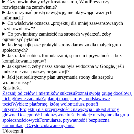
Czy powinniśmy użyć kreatora stron, WordPressa czy
rozwiązania na zamówienie?
Jak utrzymać prostą nawigację, nie ukrywając ważnych
informacji?
Co właściwie oznacza „projektuj dla mniej zaawansowanych
użytkowników”?
Co powinniśmy zamieścić na stronach wydarzeń, żeby
ograniczyć pytania?
Jakie są najlepsze praktyki strony darowizn dla małych grup
społecznych?
Jak radzić sobie z formularzami, spamem i prywatnością bez
komplikowania spraw?
Jak sprawić, żeby nasza strona była widoczna w Google, jeśli
ludzie nie znają nazwy organizacji?
Jaki jest realistyczny plan utrzymania strony dla zespołu
wolontariuszy?
Spis treści
Zacznij od celów i mierników sukcesu
Poznaj swoją grupę docelową
i ich główne zadania
Zaplanuj mapę strony i podstawowe
treści
Wybierz platformę, którą wolontariusz potrafi
utrzymać
Projektuj dla przejrzystości: nawigacja i układ strony
głównej
Dostępność i inkluzywne treści
Funkcje niezbędne dla grup
społecznościowych
Formularze, prywatność i bezpieczna
komunikacja
Często zadawane pytania
Udostępnij