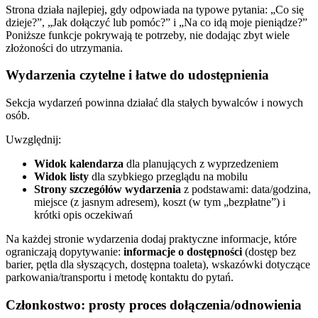
Strona działa najlepiej, gdy odpowiada na typowe pytania: „Co się
dzieje?”, „Jak dołączyć lub pomóc?” i „Na co idą moje pieniądze?”
Poniższe funkcje pokrywają te potrzeby, nie dodając zbyt wiele
złożoności do utrzymania.
Wydarzenia czytelne i łatwe do udostępnienia
Sekcja wydarzeń powinna działać dla stałych bywalców i nowych
osób.
Uwzględnij:
Widok kalendarza
dla planujących z wyprzedzeniem
Widok listy
dla szybkiego przeglądu na mobilu
Strony szczegółów wydarzenia
z podstawami: data/godzina,
miejsce (z jasnym adresem), koszt (w tym „bezpłatne”) i
krótki opis oczekiwań
Na każdej stronie wydarzenia dodaj praktyczne informacje, które
ograniczają dopytywanie:
informacje o dostępności
(dostęp bez
barier, pętla dla słyszących, dostępna toaleta), wskazówki dotyczące
parkowania/transportu i metodę kontaktu do pytań.
Członkostwo: prosty proces dołączenia/odnowienia