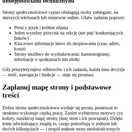
umiejętnościami technicznymi
Strony społecznościowe często obsługują osoby zabiegane, na
starszych telefonach lub niepewne online. Ułatw zadania poprzez:
Prost y język i krótkie zdania
Jeden wyraźny przycisk na sekcję (nie pięć konkurujących
linków)
Kluczowe informacje łatwe do skopiowania (czas, adres,
koszt)
Strony możliwe do wydrukowania: harmonogramy,
informacje o spotkaniach lub ulotki
Gdy priorytetyzujesz odbiorców i ich zadania, każda inna decyzja
— treść, nawigacja i funkcje — staje się prostsza.
Zaplanuj mapę strony i podstawowe
treści
Dobra strona społecznościowa wydaje się prosta, ponieważ to
struktura wykonuje ciężką pracę. Zanim wybierzesz motywy czy
kolory, naszkicuj mapę strony (listę stron i ich powiązań). Dzięki
temu odwiedzający znajdą to, czego potrzebują w jednym lub
dwóch kliknięciach — i zespół uniknie stosu niedokończonych