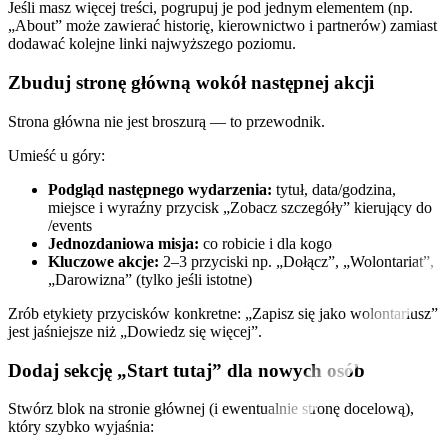
Jeśli masz więcej treści, pogrupuj je pod jednym elementem (np.
„About” może zawierać historię, kierownictwo i partnerów) zamiast
dodawać kolejne linki najwyższego poziomu.
Zbuduj stronę główną wokół następnej akcji
Strona główna nie jest broszurą — to przewodnik.
Umieść u góry:
Podgląd następnego wydarzenia:
tytuł, data/godzina,
miejsce i wyraźny przycisk „Zobacz szczegóły” kierujący do
/events
Jednozdaniowa misja:
co robicie i dla kogo
Kluczowe akcje:
2–3 przyciski np. „Dołącz”, „Wolontariat”,
„Darowizna” (tylko jeśli istotne)
Zrób etykiety przycisków konkretne: „Zapisz się jako wolontariusz”
jest jaśniejsze niż „Dowiedz się więcej”.
Dodaj sekcję „Start tutaj” dla nowych osób
Stwórz blok na stronie głównej (i ewentualnie stronę docelową),
który szybko wyjaśnia: