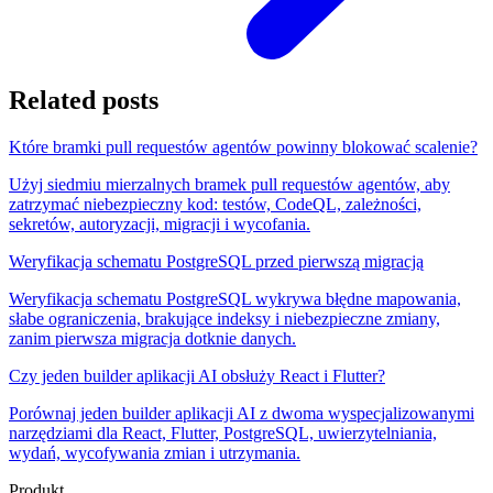
Related posts
Które bramki pull requestów agentów powinny blokować scalenie?
Użyj siedmiu mierzalnych bramek pull requestów agentów, aby
zatrzymać niebezpieczny kod: testów, CodeQL, zależności,
sekretów, autoryzacji, migracji i wycofania.
Weryfikacja schematu PostgreSQL przed pierwszą migracją
Weryfikacja schematu PostgreSQL wykrywa błędne mapowania,
słabe ograniczenia, brakujące indeksy i niebezpieczne zmiany,
zanim pierwsza migracja dotknie danych.
Czy jeden builder aplikacji AI obsłuży React i Flutter?
Porównaj jeden builder aplikacji AI z dwoma wyspecjalizowanymi
narzędziami dla React, Flutter, PostgreSQL, uwierzytelniania,
wydań, wycofywania zmian i utrzymania.
Produkt