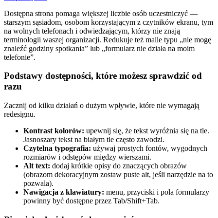
Dostępna strona pomaga większej liczbie osób uczestniczyć —
starszym sąsiadom, osobom korzystającym z czytników ekranu, tym
na wolnych telefonach i odwiedzającym, którzy nie znają
terminologii waszej organizacji. Redukuje też maile typu „nie mogę
znaleźć godziny spotkania” lub „formularz nie działa na moim
telefonie”.
Podstawy dostępności, które możesz sprawdzić od
razu
Zacznij od kilku działań o dużym wpływie, które nie wymagają
redesignu.
Kontrast kolorów:
upewnij się, że tekst wyróżnia się na tle.
Jasnoszary tekst na białym tle często zawodzi.
Czytelna typografia:
używaj prostych fontów, wygodnych
rozmiarów i odstępów między wierszami.
Alt text:
dodaj krótkie opisy do znaczących obrazów
(obrazom dekoracyjnym zostaw puste alt, jeśli narzędzie na to
pozwala).
Nawigacja z klawiatury:
menu, przyciski i pola formularzy
powinny być dostępne przez Tab/Shift+Tab.