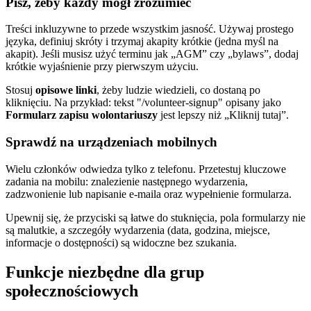
Pisz, żeby każdy mógł zrozumieć
Treści inkluzywne to przede wszystkim jasność. Używaj prostego
języka, definiuj skróty i trzymaj akapity krótkie (jedna myśl na
akapit). Jeśli musisz użyć terminu jak „AGM” czy „bylaws”, dodaj
krótkie wyjaśnienie przy pierwszym użyciu.
Stosuj
opisowe linki
, żeby ludzie wiedzieli, co dostaną po
kliknięciu. Na przykład: tekst "/volunteer-signup" opisany jako
Formularz zapisu wolontariuszy
jest lepszy niż „Kliknij tutaj”.
Sprawdź na urządzeniach mobilnych
Wielu członków odwiedza tylko z telefonu. Przetestuj kluczowe
zadania na mobilu: znalezienie następnego wydarzenia,
zadzwonienie lub napisanie e-maila oraz wypełnienie formularza.
Upewnij się, że przyciski są łatwe do stuknięcia, pola formularzy nie
są malutkie, a szczegóły wydarzenia (data, godzina, miejsce,
informacje o dostępności) są widoczne bez szukania.
Funkcje niezbędne dla grup
społecznościowych