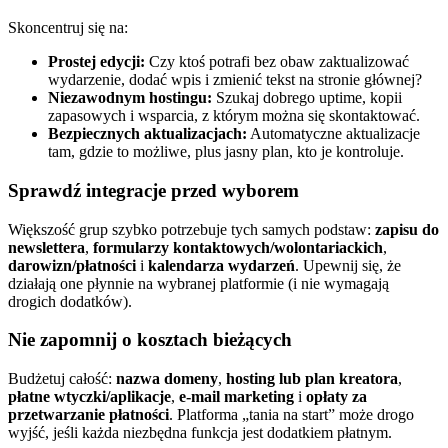
Skoncentruj się na:
Prostej edycji:
Czy ktoś potrafi bez obaw zaktualizować
wydarzenie, dodać wpis i zmienić tekst na stronie głównej?
Niezawodnym hostingu:
Szukaj dobrego uptime, kopii
zapasowych i wsparcia, z którym można się skontaktować.
Bezpiecznych aktualizacjach:
Automatyczne aktualizacje
tam, gdzie to możliwe, plus jasny plan, kto je kontroluje.
Sprawdź integracje przed wyborem
Większość grup szybko potrzebuje tych samych podstaw:
zapisu do
newslettera
,
formularzy kontaktowych/wolontariackich
,
darowizn/płatności
i
kalendarza wydarzeń
. Upewnij się, że
działają one płynnie na wybranej platformie (i nie wymagają
drogich dodatków).
Nie zapomnij o kosztach bieżących
Budżetuj całość:
nazwa domeny
,
hosting lub plan kreatora
,
płatne wtyczki/aplikacje
,
e-mail marketing
i
opłaty za
przetwarzanie płatności
. Platforma „tania na start” może drogo
wyjść, jeśli każda niezbędna funkcja jest dodatkiem płatnym.