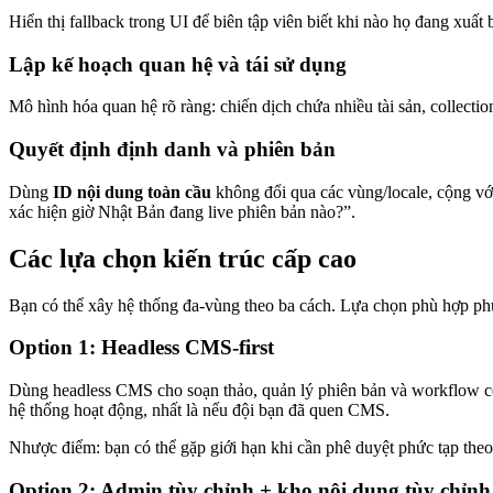
Hiển thị fallback trong UI để biên tập viên biết khi nào họ đang xuất
Lập kế hoạch quan hệ và tái sử dụng
Mô hình hóa quan hệ rõ ràng: chiến dịch chứa nhiều tài sản, collection
Quyết định định danh và phiên bản
Dùng
ID nội dung toàn cầu
không đổi qua các vùng/locale, cộng v
xác hiện giờ Nhật Bản đang live phiên bản nào?”.
Các lựa chọn kiến trúc cấp cao
Bạn có thể xây hệ thống đa-vùng theo ba cách. Lựa chọn phù hợp phụ
Option 1: Headless CMS-first
Dùng headless CMS cho soạn thảo, quản lý phiên bản và workflow cơ 
hệ thống hoạt động, nhất là nếu đội bạn đã quen CMS.
Nhược điểm: bạn có thể gặp giới hạn khi cần phê duyệt phức tạp theo
Option 2: Admin tùy chỉnh + kho nội dung tùy chỉnh