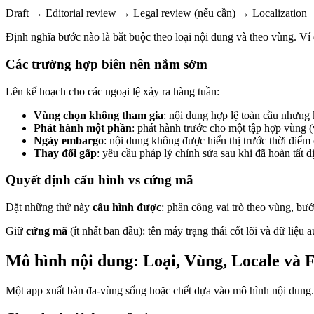
Draft → Editorial review → Legal review (nếu cần) → Localizatio
Định nghĩa bước nào là bắt buộc theo loại nội dung và theo vùng. Ví d
Các trường hợp biên nên nắm sớm
Lên kế hoạch cho các ngoại lệ xảy ra hàng tuần:
Vùng chọn không tham gia
: nội dung hợp lệ toàn cầu nhưn
Phát hành một phần
: phát hành trước cho một tập hợp vùng (
Ngày embargo
: nội dung không được hiển thị trước thời điểm 
Thay đổi gấp
: yêu cầu pháp lý chỉnh sửa sau khi đã hoàn tất d
Quyết định cấu hình vs cứng mã
Đặt những thứ này
cấu hình được
: phân công vai trò theo vùng, bướ
Giữ
cứng mã
(ít nhất ban đầu): tên máy trạng thái cốt lõi và dữ liệ
Mô hình nội dung: Loại, Vùng, Locale và 
Một app xuất bản đa-vùng sống hoặc chết dựa vào mô hình nội dung. 