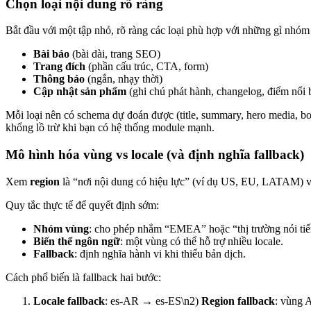
Chọn loại nội dung rõ ràng
Bắt đầu với một tập nhỏ, rõ ràng các loại phù hợp với những gì nhóm
Bài báo
(bài dài, trang SEO)
Trang đích
(phần cấu trúc, CTA, form)
Thông báo
(ngắn, nhạy thời)
Cập nhật sản phẩm
(ghi chú phát hành, changelog, điểm nổi 
Mỗi loại nên có schema dự đoán được (title, summary, hero media, bo
khổng lồ trừ khi bạn có hệ thống module mạnh.
Mô hình hóa vùng vs locale (và định nghĩa fallback)
Xem
region
là “nơi nội dung có hiệu lực” (ví dụ US, EU, LATAM) 
Quy tắc thực tế để quyết định sớm:
Nhóm vùng
: cho phép nhắm “EMEA” hoặc “thị trường nói ti
Biến thể ngôn ngữ
: một vùng có thể hỗ trợ nhiều locale.
Fallback
: định nghĩa hành vi khi thiếu bản dịch.
Cách phổ biến là fallback hai bước:
Locale fallback
: es-AR → es-ES\n2)
Region fallback
: vùng 