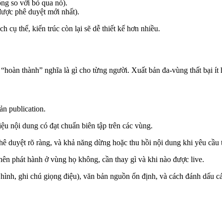
ng so với bỏ qua nó).
ược phê duyệt mới nhất).
cụ thể, kiến trúc còn lại sẽ dễ thiết kế hơn nhiều.
“hoàn thành” nghĩa là gì cho từng người. Xuất bản đa-vùng thất bại ít
ản publication.
iệu nội dung có đạt chuẩn biên tập trên các vùng.
ê duyệt rõ ràng, và khả năng dừng hoặc thu hồi nội dung khi yêu cầu 
nên phát hành ở vùng họ không, cần thay gì và khi nào được live.
ình, ghi chú giọng điệu), văn bản nguồn ổn định, và cách đánh dấu cá