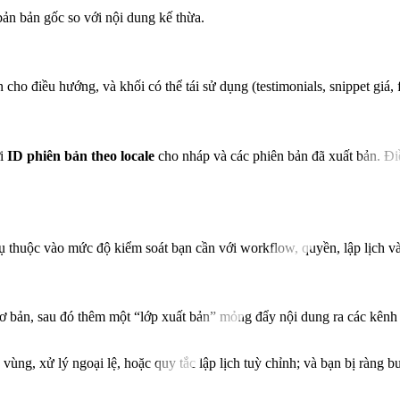
 bản bản gốc so với nội dung kế thừa.
 cho điều hướng, và khối có thể tái sử dụng (testimonials, snippet giá, 
ới
ID phiên bản theo locale
cho nháp và các phiên bản đã xuất bản. Điề
 thuộc vào mức độ kiểm soát bạn cần với workflow, quyền, lập lịch v
bản, sau đó thêm một “lớp xuất bản” mỏng đẩy nội dung ra các kênh v
 vùng, xử lý ngoại lệ, hoặc quy tắc lập lịch tuỳ chỉnh; và bạn bị ràn