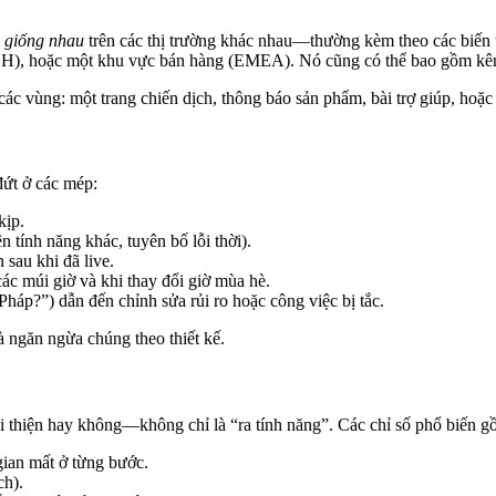
g giống nhau
trên các thị trường khác nhau—thường kèm theo các biến t
CH), hoặc một khu vực bán hàng (EMEA). Nó cũng có thể bao gồm kênh
các vùng: một trang chiến dịch, thông báo sản phẩm, bài trợ giúp, hoặc
đứt ở các mép:
kịp.
n tính năng khác, tuyên bố lỗi thời).
 sau khi đã live.
ác múi giờ và khi thay đổi giờ mùa hè.
áp?”) dẫn đến chỉnh sửa rủi ro hoặc công việc bị tắc.
 ngăn ngừa chúng theo thiết kế.
cải thiện hay không—không chỉ là “ra tính năng”. Các chỉ số phổ biến g
gian mất ở từng bước.
ch).