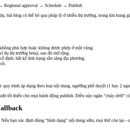
n → Regional approval → Schedule → Publish
ụ, bài blog có thể bỏ qua pháp lý ở nhiều thị trường, trong khi trang gi
g không phù hợp hoặc không được phép ở một vùng.
ví dụ thị trường beta), sau đó mở rộng.
cố định, bất kể tình trạng sẵn sàng địa phương.
ịch.
c quy trình áp dụng theo loại nội dung, ngưỡng phê duyệt (1 hay 2 ngườ
u audit tối thiểu cho mọi hành động publish. Điều này ngăn “chảy drift” 
Fallback
Nếu bạn xác định đúng “hình dạng” nội dung sớm, mọi thứ còn lại—quy