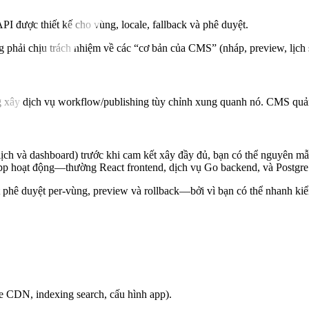
PI được thiết kế cho vùng, locale, fallback và phê duyệt.
g phải chịu trách nhiệm về các “cơ bản của CMS” (nháp, preview, lịch s
xây dịch vụ workflow/publishing tùy chỉnh xung quanh nó. CMS quản l
 lịch và dashboard) trước khi cam kết xây đầy đủ, bạn có thể nguyên m
 app hoạt động—thường React frontend, dịch vụ Go backend, và Postgr
phê duyệt per-vùng, preview và rollback—bởi vì bạn có thể nhanh kiểm 
e CDN, indexing search, cấu hình app).