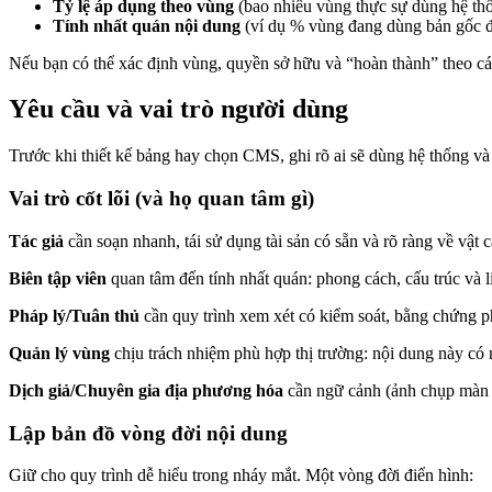
Tỷ lệ áp dụng theo vùng
(bao nhiêu vùng thực sự dùng hệ thố
Tính nhất quán nội dung
(ví dụ % vùng đang dùng bản gốc đ
Nếu bạn có thể xác định vùng, quyền sở hữu và “hoàn thành” theo cách 
Yêu cầu và vai trò người dùng
Trước khi thiết kế bảng hay chọn CMS, ghi rõ ai sẽ dùng hệ thống và 
Vai trò cốt lõi (và họ quan tâm gì)
Tác giả
cần soạn nhanh, tái sử dụng tài sản có sẵn và rõ ràng về vật c
Biên tập viên
quan tâm đến tính nhất quán: phong cách, cấu trúc và l
Pháp lý/Tuân thủ
cần quy trình xem xét có kiểm soát, bằng chứng ph
Quản lý vùng
chịu trách nhiệm phù hợp thị trường: nội dung này có 
Dịch giả/Chuyên gia địa phương hóa
cần ngữ cảnh (ảnh chụp màn h
Lập bản đồ vòng đời nội dung
Giữ cho quy trình dễ hiểu trong nháy mắt. Một vòng đời điển hình: