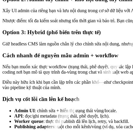
Xây UI admin của riêng bạn và lưu nội dung trong cơ sở dữ liệu với A
Nhược điểm: tối đa kiểm soát nhưng tốn thời gian và bảo trì. Bạn cũn
Option 3: Hybrid (phổ biến trên thực tế)
Giữ headless CMS làm nguồn chân lý cho chỉnh sửa nội dung, nhưng 
Cách nhanh để nguyên mẫu admin + workflow
Nếu bạn muốn xác thực workflow (trạng thái, phê duyệt, quy tắc lập
coding nơi bạn mô tả quy trình đa-vùng trong chat và sinh một web
Điều này hữu ích khi bạn cần lặp trên các phần khó—như checkpoint 
vào pipeline kỹ thuật của mình.
Dịch vụ cốt lõi cần lên kế hoạch
Admin UI
: chỉnh sửa + hiển thị trạng thái vùng/locale.
API
: đọc/ghi metadata (trạng thái, phê duyệt, lịch).
Worker queue
: thực thi publish đã lên lịch, retry, và backfill.
Publishing adapters
: một cho mỗi kênh/vùng (ví dụ, xóa cach