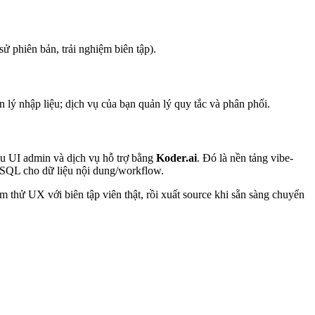
ử phiên bản, trải nghiệm biên tập).
ý nhập liệu; dịch vụ của bạn quản lý quy tắc và phân phối.
ẫu UI admin và dịch vụ hỗ trợ bằng
Koder.ai
. Đó là nền tảng vibe-
eSQL cho dữ liệu nội dung/workflow.
thử UX với biên tập viên thật, rồi xuất source khi sẵn sàng chuyển