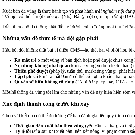
Xuất bản đa vùng là thực hành tạo và phát hành
trải nghiệm nội dun
“Vùng” có thể là một quốc gia (Nhật Bản), một cụm thị trường (DA
Điều then chốt là thống nhất điều gì được coi là “cùng một thứ” giữa 
Những vấn đề thực tế mà đội gặp phải
Hầu hết đội không thất bại vì thiếu CMS—họ thất bại vì phối hợp bị 
Ra mắt trễ
ở một vùng vì bản dịch hoặc phê duyệt chưa xong 
Nội dung không nhất quán
khi các vùng vô tình lệch nhau (tê
Thiếu phê duyệt
(pháp lý, tuân thủ, marketing vùng), phát hiện
Lập lịch sai
khi “ra mắt 9am” có thể có nghĩa khác nhau giữa c
Quyền sở hữu không rõ ràng
(“Ai được phép thay CTA cho Ph
Một hệ thống đa-vùng tốt làm cho những vấn đề này hiển hiện sớm và
Xác định thành công trước khi xây
Chọn vài kết quả có thể đo lường để bạn đánh giá liệu quy trình có 
Thời gian đến xuất bản theo vùng
(yêu cầu → live), và thời 
Tỷ lệ lỗi
(sửa sau khi xuất bản, liên kết hỏng, vi phạm chính sá