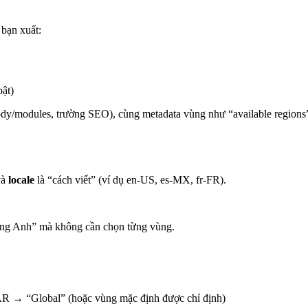
 bạn xuất:
bật)
dy/modules, trường SEO), cùng metadata vùng như “available regions”, 
và
locale
là “cách viết” (ví dụ en-US, es-MX, fr-FR).
ếng Anh” mà không cần chọn từng vùng.
AR → “Global” (hoặc vùng mặc định được chỉ định)