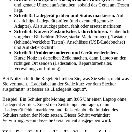
und genaue Uhrzeit aufschreiben, sobald das Gerät am Tresen
liegt.
Schritt 3: Ladegerät prüfen und Status markieren.
Auf
das richtige Ladegerät prüfen (und eventuell genutzte
Adapter). Als zurückgegeben, fehlt oder ersetzt markieren.
Schritt 4: Kurzen Zustandscheck durchführen.
Einheitlich
vorgehen: Bildschirm (Risse, starke Markierungen), Tastatur
(fehlende/verklebte Tasten), Anschlüsse (USB/Ladebuchse)
und Aufkleber/Schrift.
Schritt 5: Probleme notieren und Gerät weiterleiten.
Kurze Notiz in derselben Zeile machen, dann Laptop an den
richtigen Ort senden (Ladestation, Reparaturbehälter,
Verwaltung zur Prüfung).
Bei Notizen hilft die Regel: Schreiben Sie, was Sie sehen, nicht was
Sie vermuten. „Ladekabel an der Stelle kurz vor dem Stecker
ausgefranst“ ist besser als „Ladegerät kaputt“.
Beispiel: Ein Schüler gibt Montag um 8:05 Uhr einen Laptop ohne
Ladegerät zurück. Zuerst den Zeitstempel eintragen, dann
„Ladegerät fehlt“ markieren und, falls erlaubt, die Initialen des
Schülers neben der Notiz setzen. Dieser Schritt verhindert
Verwirrung, wenn dasselbe Gerät erneut ausgegeben wird.