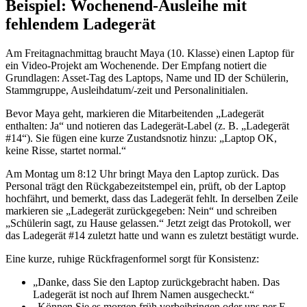
Beispiel: Wochenend-Ausleihe mit
fehlendem Ladegerät
Am Freitagnachmittag braucht Maya (10. Klasse) einen Laptop für
ein Video-Projekt am Wochenende. Der Empfang notiert die
Grundlagen: Asset-Tag des Laptops, Name und ID der Schülerin,
Stammgruppe, Ausleihdatum/-zeit und Personalinitialen.
Bevor Maya geht, markieren die Mitarbeitenden „Ladegerät
enthalten: Ja“ und notieren das Ladegerät-Label (z. B. „Ladegerät
#14“). Sie fügen eine kurze Zustandsnotiz hinzu: „Laptop OK,
keine Risse, startet normal.“
Am Montag um 8:12 Uhr bringt Maya den Laptop zurück. Das
Personal trägt den Rückgabezeitstempel ein, prüft, ob der Laptop
hochfährt, und bemerkt, dass das Ladegerät fehlt. In derselben Zeile
markieren sie „Ladegerät zurückgegeben: Nein“ und schreiben
„Schülerin sagt, zu Hause gelassen.“ Jetzt zeigt das Protokoll, wer
das Ladegerät #14 zuletzt hatte und wann es zuletzt bestätigt wurde.
Eine kurze, ruhige Rückfragenformel sorgt für Konsistenz:
„Danke, dass Sie den Laptop zurückgebracht haben. Das
Ladegerät ist noch auf Ihrem Namen ausgecheckt.“
„Können Sie es morgen früh vorbeibringen oder uns per E-