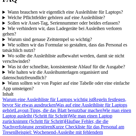
Wann brauchen wir eigentlich eine Ausleihliste für Laptops?
Welche Pflichtfelder gehören auf eine Ausleihliste?
Sollen wir Asset-Tag, Seriennummer oder beides erfassen?
Wie verhindern wir, dass Ladegeräte bei Ausleihen verloren
gehen?
Warum sind genaue Zeitstempel so wichtig?
Wie sollten wir das Formular so gestalten, dass das Personal es
tatsächlich nutzt?
Wo sollte die Ausleihliste aufbewahrt werden, damit sie nicht
verschwindet?
Was ist der schnellste, konsistenteste Ablauf für die Ausgabe?
Wie halten wir die Ausleihunterlagen organisiert und
datenschutzfreundlich?
Wann sollten wir von Papier auf eine Tabelle oder eine einfache
App umsteigen?
Inhalt
Warum eine Ausleihliste für Laptops wichtig ist
Regeln festlegen,
bevor Sie etwas ausdrucken
Was auf eine Ausleihliste für Laptops
gehört
Layout-Tipps, die das Blatt benutzbar machen
Wie man einen
Laptop ausleiht (Schritt für Schritt)
Wie man einen Laptop
zurücknimmt (Schritt für Schritt)
Häufige Fehler, die die
Nachverfolgung zerstören
Kurze Checkliste für das Personal am
Tresen
Beispiel: Wochenend-Ausleihe mit fehlendem