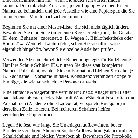
können. Der einfachste Ansatz ist, jeden Laptop wie einen festen
Namen zu behandeln und jede Ausleihe wie eine Papierspur, die Sie
in unter einer Minute nachziehen können.
Beginnen Sie mit einer Master-Liste, die sich nicht täglich ändert.
Bewahren Sie eine Seite (oder einen Registerreiter) auf, die Gerät-
ID dem „Zuhause“ zuordnet, z. B. Wagen 3, Bibliothekstheke oder
Raum 214. Wenn ein Laptop fehlt, sehen Sie so sofort, wo er
eigentlich hingehört, bevor Sie einzelne Ausleihen prüfen.
Verwenden Sie eine einheitliche Benennungsregel für Entleihende.
Hat Ihre Schule Schüler-IDs, nutzen Sie diese statt kompletter
Namen. Falls nicht, wählen Sie ein Format und bleiben Sie dabei (z.
B. Nachname + Vorname Initiale). Konsistenz verhindert doppelte
Einträge, die wie verschiedene Personen aussehen.
Eine einfache Ablageroutine verhindert Chaos: Ausgefüllte Blätter
nach Monat ablegen, jedes Blatt mit Wagen/Standort beschriften und
Ausnahmen (Ausleihe ohne Ladegerät, verspätete Rückgabe) in
derselben Zeile notieren. Bei mehreren Schaltern helfen
verschiedene Papierfarben.
Legen Sie fest, wie lange Sie Unterlagen aufbewahren, bevor
Probleme verjähren. Stimmen Sie die Aufbewahrungsdauer mit der
Schulrichtlinie und lokalen Vorgaben ab. Bewahren Sie Protokolle