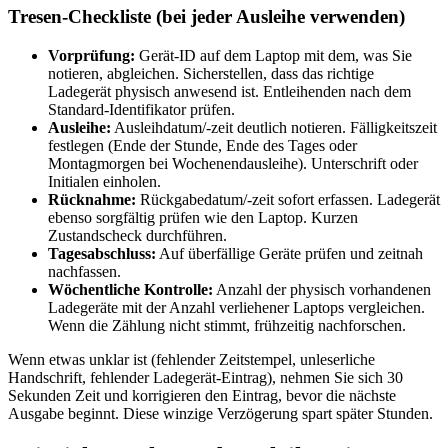
Tresen-Checkliste (bei jeder Ausleihe verwenden)
Vorprüfung:
Gerät-ID auf dem Laptop mit dem, was Sie
notieren, abgleichen. Sicherstellen, dass das richtige
Ladegerät physisch anwesend ist. Entleihenden nach dem
Standard-Identifikator prüfen.
Ausleihe:
Ausleihdatum/-zeit deutlich notieren. Fälligkeitszeit
festlegen (Ende der Stunde, Ende des Tages oder
Montagmorgen bei Wochenendausleihe). Unterschrift oder
Initialen einholen.
Rücknahme:
Rückgabedatum/-zeit sofort erfassen. Ladegerät
ebenso sorgfältig prüfen wie den Laptop. Kurzen
Zustandscheck durchführen.
Tagesabschluss:
Auf überfällige Geräte prüfen und zeitnah
nachfassen.
Wöchentliche Kontrolle:
Anzahl der physisch vorhandenen
Ladegeräte mit der Anzahl verliehener Laptops vergleichen.
Wenn die Zählung nicht stimmt, frühzeitig nachforschen.
Wenn etwas unklar ist (fehlender Zeitstempel, unleserliche
Handschrift, fehlender Ladegerät-Eintrag), nehmen Sie sich 30
Sekunden Zeit und korrigieren den Eintrag, bevor die nächste
Ausgabe beginnt. Diese winzige Verzögerung spart später Stunden.