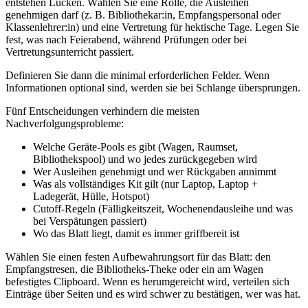
entstehen Lücken. Wählen Sie eine Rolle, die Ausleihen
genehmigen darf (z. B. Bibliothekar:in, Empfangspersonal oder
Klassenlehrer:in) und eine Vertretung für hektische Tage. Legen Sie
fest, was nach Feierabend, während Prüfungen oder bei
Vertretungsunterricht passiert.
Definieren Sie dann die minimal erforderlichen Felder. Wenn
Informationen optional sind, werden sie bei Schlange übersprungen.
Fünf Entscheidungen verhindern die meisten
Nachverfolgungsprobleme:
Welche Geräte-Pools es gibt (Wagen, Raumset,
Bibliothekspool) und wo jedes zurückgegeben wird
Wer Ausleihen genehmigt und wer Rückgaben annimmt
Was als vollständiges Kit gilt (nur Laptop, Laptop +
Ladegerät, Hülle, Hotspot)
Cutoff-Regeln (Fälligkeitszeit, Wochenendausleihe und was
bei Verspätungen passiert)
Wo das Blatt liegt, damit es immer griffbereit ist
Wählen Sie einen festen Aufbewahrungsort für das Blatt: den
Empfangstresen, die Bibliotheks-Theke oder ein am Wagen
befestigtes Clipboard. Wenn es herumgereicht wird, verteilen sich
Einträge über Seiten und es wird schwer zu bestätigen, wer was hat.