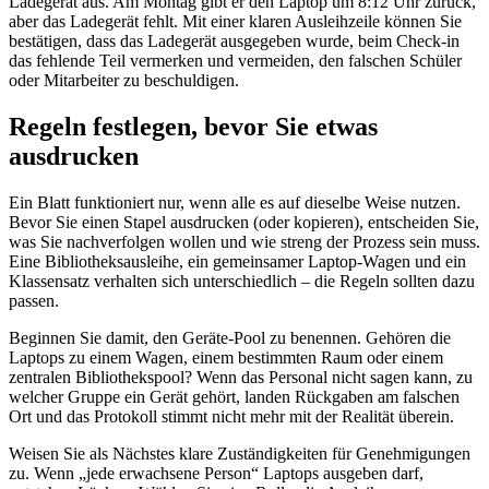
Ladegerät aus. Am Montag gibt er den Laptop um 8:12 Uhr zurück,
aber das Ladegerät fehlt. Mit einer klaren Ausleihzeile können Sie
bestätigen, dass das Ladegerät ausgegeben wurde, beim Check-in
das fehlende Teil vermerken und vermeiden, den falschen Schüler
oder Mitarbeiter zu beschuldigen.
Regeln festlegen, bevor Sie etwas
ausdrucken
Ein Blatt funktioniert nur, wenn alle es auf dieselbe Weise nutzen.
Bevor Sie einen Stapel ausdrucken (oder kopieren), entscheiden Sie,
was Sie nachverfolgen wollen und wie streng der Prozess sein muss.
Eine Bibliotheksausleihe, ein gemeinsamer Laptop-Wagen und ein
Klassensatz verhalten sich unterschiedlich – die Regeln sollten dazu
passen.
Beginnen Sie damit, den Geräte-Pool zu benennen. Gehören die
Laptops zu einem Wagen, einem bestimmten Raum oder einem
zentralen Bibliothekspool? Wenn das Personal nicht sagen kann, zu
welcher Gruppe ein Gerät gehört, landen Rückgaben am falschen
Ort und das Protokoll stimmt nicht mehr mit der Realität überein.
Weisen Sie als Nächstes klare Zuständigkeiten für Genehmigungen
zu. Wenn „jede erwachsene Person“ Laptops ausgeben darf,