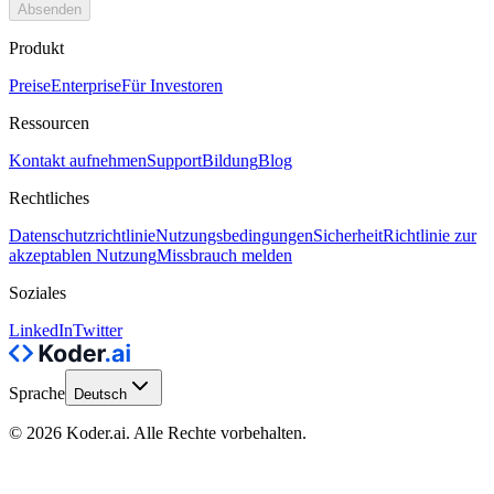
Absenden
Produkt
Preise
Enterprise
Für Investoren
Ressourcen
Kontakt aufnehmen
Support
Bildung
Blog
Rechtliches
Datenschutzrichtlinie
Nutzungsbedingungen
Sicherheit
Richtlinie zur
akzeptablen Nutzung
Missbrauch melden
Soziales
LinkedIn
Twitter
Sprache
Deutsch
© 2026 Koder.ai. Alle Rechte vorbehalten.