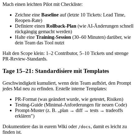
Mach einen leichten Pilot mit Checkliste:
Zeichne eine
Baseline
auf (letzte 10 Tickets: Lead Time,
Reopen-Rate)
Definiere einen
Rollback-Plan
(wie AI-Änderungen schnell
rückgängig gemacht werden)
Halte eine
Training-Session
(30–60 Minuten) darüber, wie
dein Team das Tool nutzt
Halt den Scope klein: 1–2 Contributor, 5–10 Tickets und strenge
PR-Review-Standards.
Tage 15–21: Standardisiere mit Templates
Geschwindigkeit kumuliert, wenn dein Team aufhört, den Prompt
jedes Mal neu zu erfinden. Erstelle interne Templates:
PR-Format (was geändert wurde, wie getestet, Risiken)
Testing-Guide (Minimal-Anforderungen für neuen Code)
Prompt-Muster (z. B. „plan → diff → tests → tradeoffs
erklären")
Dokumentiere das in eurem Wiki oder
, damit es leicht zu
/docs
finden ist.