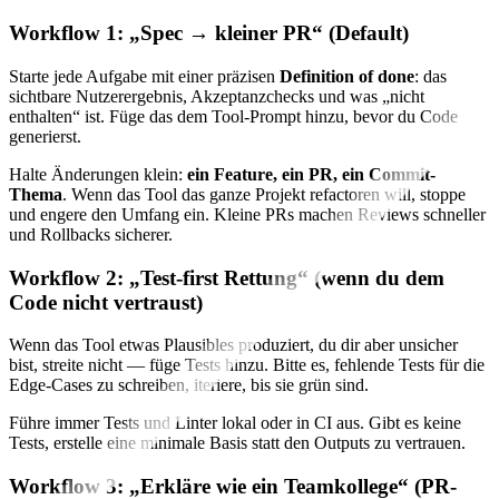
Workflow 1: „Spec → kleiner PR“ (Default)
Starte jede Aufgabe mit einer präzisen
Definition of done
: das
sichtbare Nutzerergebnis, Akzeptanzchecks und was „nicht
enthalten“ ist. Füge das dem Tool-Prompt hinzu, bevor du Code
generierst.
Halte Änderungen klein:
ein Feature, ein PR, ein Commit-
Thema
. Wenn das Tool das ganze Projekt refactoren will, stoppe
und engere den Umfang ein. Kleine PRs machen Reviews schneller
und Rollbacks sicherer.
Workflow 2: „Test-first Rettung“ (wenn du dem
Code nicht vertraust)
Wenn das Tool etwas Plausibles produziert, du dir aber unsicher
bist, streite nicht — füge Tests hinzu. Bitte es, fehlende Tests für die
Edge-Cases zu schreiben, iteriere, bis sie grün sind.
Führe immer Tests und Linter lokal oder in CI aus. Gibt es keine
Tests, erstelle eine minimale Basis statt den Outputs zu vertrauen.
Workflow 3: „Erkläre wie ein Teamkollege“ (PR-