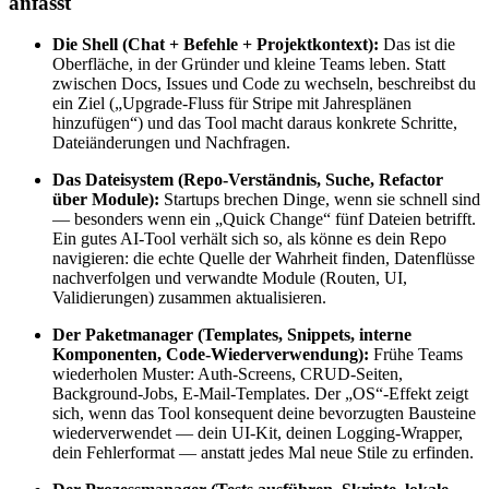
anfasst
Die Shell (Chat + Befehle + Projektkontext):
Das ist die
Oberfläche, in der Gründer und kleine Teams leben. Statt
zwischen Docs, Issues und Code zu wechseln, beschreibst du
ein Ziel („Upgrade-Fluss für Stripe mit Jahresplänen
hinzufügen“) und das Tool macht daraus konkrete Schritte,
Dateiänderungen und Nachfragen.
Das Dateisystem (Repo-Verständnis, Suche, Refactor
über Module):
Startups brechen Dinge, wenn sie schnell sind
— besonders wenn ein „Quick Change“ fünf Dateien betrifft.
Ein gutes AI-Tool verhält sich so, als könne es dein Repo
navigieren: die echte Quelle der Wahrheit finden, Datenflüsse
nachverfolgen und verwandte Module (Routen, UI,
Validierungen) zusammen aktualisieren.
Der Paketmanager (Templates, Snippets, interne
Komponenten, Code-Wiederverwendung):
Frühe Teams
wiederholen Muster: Auth-Screens, CRUD-Seiten,
Background-Jobs, E-Mail-Templates. Der „OS“-Effekt zeigt
sich, wenn das Tool konsequent deine bevorzugten Bausteine
wiederverwendet — dein UI-Kit, deinen Logging-Wrapper,
dein Fehlerformat — anstatt jedes Mal neue Stile zu erfinden.