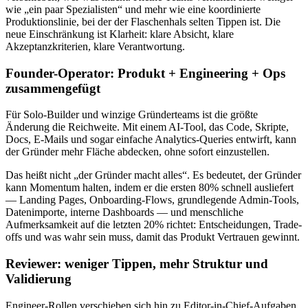
wie „ein paar Spezialisten“ und mehr wie eine koordinierte
Produktionslinie, bei der der Flaschenhals selten Tippen ist. Die
neue Einschränkung ist Klarheit: klare Absicht, klare
Akzeptanzkriterien, klare Verantwortung.
Founder-Operator: Produkt + Engineering + Ops
zusammengefügt
Für Solo-Builder und winzige Gründerteams ist die größte
Änderung die Reichweite. Mit einem AI-Tool, das Code, Skripte,
Docs, E-Mails und sogar einfache Analytics-Queries entwirft, kann
der Gründer mehr Fläche abdecken, ohne sofort einzustellen.
Das heißt nicht „der Gründer macht alles“. Es bedeutet, der Gründer
kann Momentum halten, indem er die ersten 80% schnell ausliefert
— Landing Pages, Onboarding-Flows, grundlegende Admin-Tools,
Datenimporte, interne Dashboards — und menschliche
Aufmerksamkeit auf die letzten 20% richtet: Entscheidungen, Trade-
offs und was wahr sein muss, damit das Produkt Vertrauen gewinnt.
Reviewer: weniger Tippen, mehr Struktur und
Validierung
Engineer-Rollen verschieben sich hin zu Editor-in-Chief-Aufgaben.