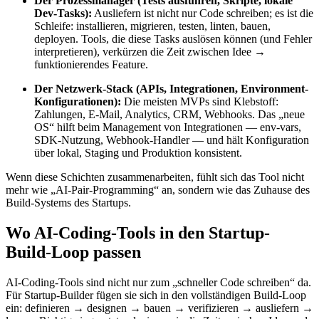
Der Prozessmanager (Tests ausführen, Skripte, lokale
Dev-Tasks):
Ausliefern ist nicht nur Code schreiben; es ist die
Schleife: installieren, migrieren, testen, linten, bauen,
deployen. Tools, die diese Tasks auslösen können (und Fehler
interpretieren), verkürzen die Zeit zwischen Idee →
funktionierendes Feature.
Der Netzwerk-Stack (APIs, Integrationen, Environment-
Konfigurationen):
Die meisten MVPs sind Klebstoff:
Zahlungen, E-Mail, Analytics, CRM, Webhooks. Das „neue
OS“ hilft beim Management von Integrationen — env-vars,
SDK-Nutzung, Webhook-Handler — und hält Konfiguration
über lokal, Staging und Produktion konsistent.
Wenn diese Schichten zusammenarbeiten, fühlt sich das Tool nicht
mehr wie „AI-Pair-Programming“ an, sondern wie das Zuhause des
Build-Systems des Startups.
Wo AI-Coding-Tools in den Startup-
Build-Loop passen
AI-Coding-Tools sind nicht nur zum „schneller Code schreiben“ da.
Für Startup-Builder fügen sie sich in den vollständigen Build-Loop
ein: definieren → designen → bauen → verifizieren → ausliefern →