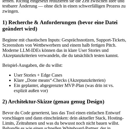
lernen. Richtig eingesetzt reduzieren sie die Zeit zwischen Idee und
testbarer Änderung — ohne dich in einen schwerfälligen Prozess zu
zwingen.
1) Recherche & Anforderungen (bevor eine Datei
geändert wird)
Beginne mit chaotischen Inputs: Gesprächsnotizen, Support-Tickets,
Screenshots von Wettbewerbern und einem halb fertigen Pitch.
Moderne LLM-IDEs können das in klare User Stories und
Akzeptanzkriterien verwandeln, die du tatsächlich testen kannst.
Beispiel-Ausgaben, die du willst:
User Stories + Edge Cases
Klare „Done means“-Checks (Akzeptanzkriterien)
Ein geplanter, abgegrenzter MVP-Plan (was drin ist vs.
explizit außen vor)
2) Architektur-Skizze (genau genug Design)
Bevor du Code generierst, lass das Tool einen einfachen Entwurf
vorschlagen und dann einschränken: dein aktueller Stack, Hosting-
Limits, Zeitrahmen und was du bewusst noch nicht bauen willst.
Behandle es wie einen schnellen Whiteboard-Partner, der in