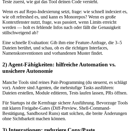
Teste zuerst, wie gut das Tool deinen Code versteht.
Wenn es auf Repo-Indexierung setzt, frage: wie schnell indexiert es,
wie oft refreshed es, und kann es Monorepos? Wenn es große
Kontextfenster nutzt, frage, was passiert, wenn Limits erreicht
werden — holt es fehlende Infos nach oder fällt die Genauigkeit
stillschweigend ab?
Eine schnelle Evaluation: Gib ihm eine Feature-Anfrage, die 3–5
Dateien berührt, und schau, ob es die richtigen Interfaces,
Namenskonventionen und vorhandenen Muster findet.
2) Agent-Fähigkeiten: hilfreiche Automation vs.
unsichere Autonomie
Manche Tools sind reines Pair-Programming (du steuerst, es schlägt
vor). Andere sind Agenten, die mehrstufige Tasks ausführen:
Dateien erstellen, Module editieren, Tests laufen lassen, PRs öffnen.
Für Startups ist die Kernfrage sichere Ausführung. Bevorzuge Tools
mit klaren Freigabe-Gates (Diff-Preview, Shell-Command-
Bestätigung, Sandboxed Runs) statt solchen, die breite Änderungen
ohne Sichtbarkeit machen können.
3) Integrationen: reduziere Copy/Paste