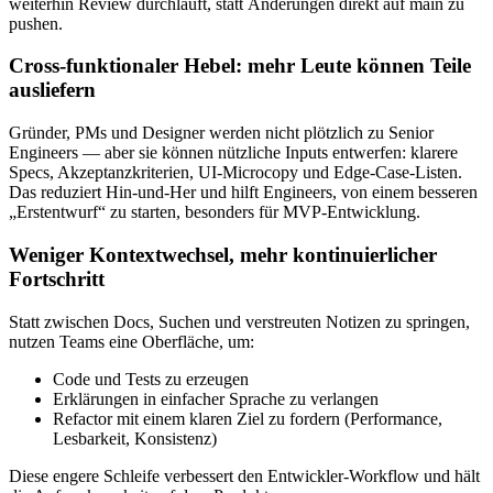
weiterhin Review durchläuft, statt Änderungen direkt auf main zu
pushen.
Cross-funktionaler Hebel: mehr Leute können Teile
ausliefern
Gründer, PMs und Designer werden nicht plötzlich zu Senior
Engineers — aber sie können nützliche Inputs entwerfen: klarere
Specs, Akzeptanzkriterien, UI-Microcopy und Edge-Case-Listen.
Das reduziert Hin-und-Her und hilft Engineers, von einem besseren
„Erstentwurf“ zu starten, besonders für MVP-Entwicklung.
Weniger Kontextwechsel, mehr kontinuierlicher
Fortschritt
Statt zwischen Docs, Suchen und verstreuten Notizen zu springen,
nutzen Teams eine Oberfläche, um:
Code und Tests zu erzeugen
Erklärungen in einfacher Sprache zu verlangen
Refactor mit einem klaren Ziel zu fordern (Performance,
Lesbarkeit, Konsistenz)
Diese engere Schleife verbessert den Entwickler-Workflow und hält