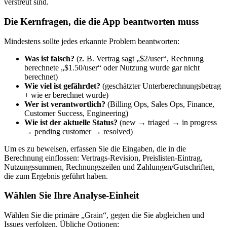
verstreut sind.
Die Kernfragen, die die App beantworten muss
Mindestens sollte jedes erkannte Problem beantworten:
Was ist falsch?
(z. B. Vertrag sagt „$2/user“, Rechnung
berechnete „$1.50/user“ oder Nutzung wurde gar nicht
berechnet)
Wie viel ist gefährdet?
(geschätzter Unterberechnungsbetrag
+ wie er berechnet wurde)
Wer ist verantwortlich?
(Billing Ops, Sales Ops, Finance,
Customer Success, Engineering)
Wie ist der aktuelle Status?
(new → triaged → in progress
→ pending customer → resolved)
Um es zu beweisen, erfassen Sie die Eingaben, die in die
Berechnung einflossen: Vertrags‑Revision, Preislisten‑Eintrag,
Nutzungssummen, Rechnungszeilen und Zahlungen/Gutschriften,
die zum Ergebnis geführt haben.
Wählen Sie Ihre Analyse‑Einheit
Wählen Sie die primäre „Grain“, gegen die Sie abgleichen und
Issues verfolgen. Übliche Optionen: