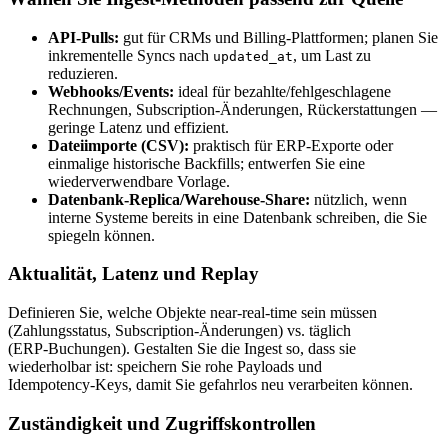
API‑Pulls:
gut für CRMs und Billing‑Plattformen; planen Sie
inkrementelle Syncs nach
, um Last zu
updated_at
reduzieren.
Webhooks/Events:
ideal für bezahlte/fehlgeschlagene
Rechnungen, Subscription‑Änderungen, Rückerstattungen —
geringe Latenz und effizient.
Dateiimporte (CSV):
praktisch für ERP‑Exporte oder
einmalige historische Backfills; entwerfen Sie eine
wiederverwendbare Vorlage.
Datenbank‑Replica/Warehouse‑Share:
nützlich, wenn
interne Systeme bereits in eine Datenbank schreiben, die Sie
spiegeln können.
Aktualität, Latenz und Replay
Definieren Sie, welche Objekte near‑real‑time sein müssen
(Zahlungsstatus, Subscription‑Änderungen) vs. täglich
(ERP‑Buchungen). Gestalten Sie die Ingest so, dass sie
wiederholbar ist: speichern Sie rohe Payloads und
Idempotency‑Keys, damit Sie gefahrlos neu verarbeiten können.
Zuständigkeit und Zugriffskontrollen