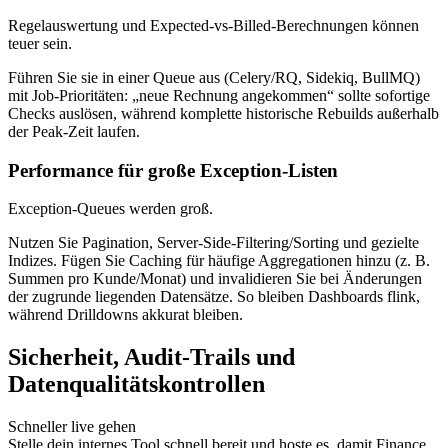
Regelauswertung und Expected‑vs‑Billed‑Berechnungen können
teuer sein.
Führen Sie sie in einer Queue aus (Celery/RQ, Sidekiq, BullMQ)
mit Job‑Prioritäten: „neue Rechnung angekommen“ sollte sofortige
Checks auslösen, während komplette historische Rebuilds außerhalb
der Peak‑Zeit laufen.
Performance für große Exception‑Listen
Exception‑Queues werden groß.
Nutzen Sie Pagination, Server‑Side‑Filtering/Sorting und gezielte
Indizes. Fügen Sie Caching für häufige Aggregationen hinzu (z. B.
Summen pro Kunde/Monat) und invalidieren Sie bei Änderungen
der zugrunde liegenden Datensätze. So bleiben Dashboards flink,
während Drilldowns akkurat bleiben.
Sicherheit, Audit‑Trails und
Datenqualitätskontrollen
Schneller live gehen
Stelle dein internes Tool schnell bereit und hoste es, damit Finance