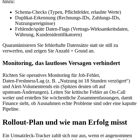
hinzu:
Schema‑Checks (Typen, Pflichtfelder, erlaubte Werte)
Duplikat‑Erkennung (Rechnungs‑IDs, Zahlungs‑IDs,
Nutzungsereignisse)
Fehlende/späte Daten‑Flags (Vertrags‑Wirksamkeitsdaten,
Währung, Kundenidentifikatoren)
Quarantänisieren Sie fehlerhafte Datensätze statt sie still zu
verwerfen, und zeigen Sie Anzahl + Grund an.
Monitoring, das lautloses Versagen verhindert
Richten Sie operatives Monitoring für Job‑Fehler,
Daten‑Freshness/Lag (z. B. „Nutzung ist 18 Stunden verzögert“)
und Alert‑Volumentrends ein (Spitzen deuten oft auf
upstream‑Änderungen). Leiten Sie kritische Fehler an On‑Call
weiter und erstellen Sie wöchentliche Zusammenfassungen, damit
Finance sieht, ob Ausnahmen echte Probleme sind oder eine kaputte
Pipeline.
Rollout‑Plan und wie man Erfolg misst
Ein Umsatzleck‑Tracker zahlt sich nur aus, wenn er angenommen