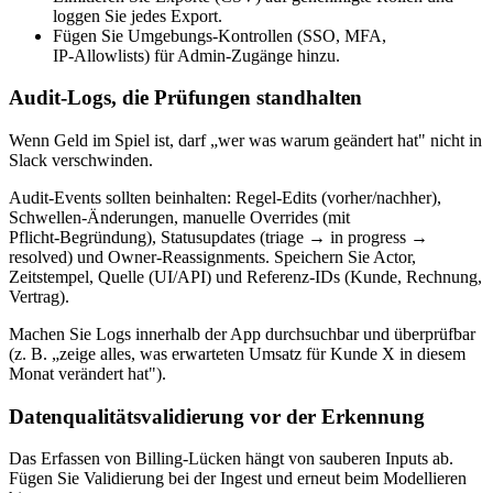
loggen Sie jedes Export.
Fügen Sie Umgebungs‑Kontrollen (SSO, MFA,
IP‑Allowlists) für Admin‑Zugänge hinzu.
Audit‑Logs, die Prüfungen standhalten
Wenn Geld im Spiel ist, darf „wer was warum geändert hat" nicht in
Slack verschwinden.
Audit‑Events sollten beinhalten: Regel‑Edits (vorher/nachher),
Schwellen‑Änderungen, manuelle Overrides (mit
Pflicht‑Begründung), Statusupdates (triage → in progress →
resolved) und Owner‑Reassignments. Speichern Sie Actor,
Zeitstempel, Quelle (UI/API) und Referenz‑IDs (Kunde, Rechnung,
Vertrag).
Machen Sie Logs innerhalb der App durchsuchbar und überprüfbar
(z. B. „zeige alles, was erwarteten Umsatz für Kunde X in diesem
Monat verändert hat").
Datenqualitätsvalidierung vor der Erkennung
Das Erfassen von Billing‑Lücken hängt von sauberen Inputs ab.
Fügen Sie Validierung bei der Ingest und erneut beim Modellieren