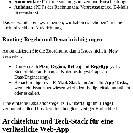
Kommentare
für Untersuchungsnotizen und Entscheidungen
Anhänge
(PDFs der Rechnungen, Vertragsauszüge, E‑Mails,
Screenshots)
Das verwandelt ein „wir meinen, wir haben es behoben“ in eine
nachvollziehbare Aufzeichnung.
Routing‑Regeln und Benachrichtigungen
Automatisieren Sie die Zuordnung, damit Issues nicht in
New
verweilen:
Routen nach
Plan
,
Region
,
Betrag
und
Regeltyp
(z. B.
Steuerfehler an Finance; Nutzung‑Ingest‑Gaps an
Data/Engineering).
Benachrichtigen via
E‑Mail
,
Slack
und/oder
In‑App‑Tasks
,
wenn ein Issue zugewiesen wird, dem Fälligkeitsdatum nähert
oder eskaliert.
Eine einfache Eskalationsregel (z. B. überfällig um 3 Tage)
verhindert stillen Umsatzverlust bei gleichzeitiger Einfachheit.
Architektur und Tech‑Stack für eine
verlässliche Web‑App