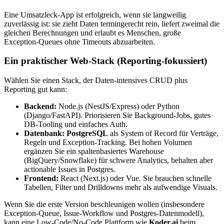
Eine Umsatzleck‑App ist erfolgreich, wenn sie langweilig
zuverlässig ist: sie zieht Daten termingerecht rein, liefert zweimal die
gleichen Berechnungen und erlaubt es Menschen, große
Exception‑Queues ohne Timeouts abzuarbeiten.
Ein praktischer Web‑Stack (Reporting‑fokussiert)
Wählen Sie einen Stack, der Daten‑intensives CRUD plus
Reporting gut kann:
Backend:
Node.js (NestJS/Express) oder Python
(Django/FastAPI). Priorisieren Sie Background‑Jobs, gutes
DB‑Tooling und einfaches Auth.
Datenbank:
PostgreSQL
als System of Record für Verträge,
Regeln und Exception‑Tracking. Bei hohen Volumen
ergänzen Sie ein spaltenbasiertes Warehouse
(BigQuery/Snowflake) für schwere Analytics, behalten aber
actionable Issues in Postgres.
Frontend:
React (Next.js) oder Vue. Sie brauchen schnelle
Tabellen, Filter und Drilldowns mehr als aufwendige Visuals.
Wenn Sie die erste Version beschleunigen wollen (insbesondere
Exception‑Queue, Issue‑Workflow und Postgres‑Datenmodell),
kann eine Low‑Code/No‑Code Plattform wie
Koder.ai
beim