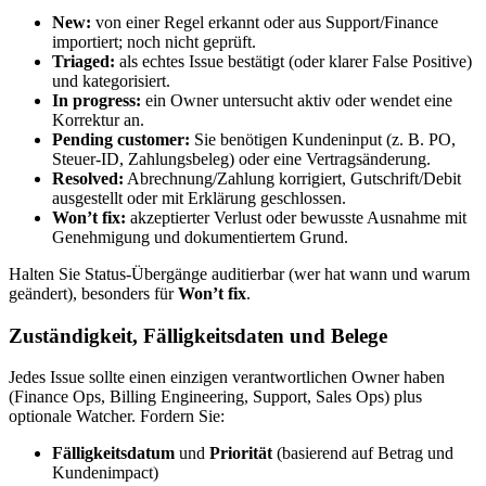
New:
von einer Regel erkannt oder aus Support/Finance
importiert; noch nicht geprüft.
Triaged:
als echtes Issue bestätigt (oder klarer False Positive)
und kategorisiert.
In progress:
ein Owner untersucht aktiv oder wendet eine
Korrektur an.
Pending customer:
Sie benötigen Kundeninput (z. B. PO,
Steuer‑ID, Zahlungsbeleg) oder eine Vertragsänderung.
Resolved:
Abrechnung/Zahlung korrigiert, Gutschrift/Debit
ausgestellt oder mit Erklärung geschlossen.
Won’t fix:
akzeptierter Verlust oder bewusste Ausnahme mit
Genehmigung und dokumentiertem Grund.
Halten Sie Status‑Übergänge auditierbar (wer hat wann und warum
geändert), besonders für
Won’t fix
.
Zuständigkeit, Fälligkeitsdaten und Belege
Jedes Issue sollte einen einzigen verantwortlichen Owner haben
(Finance Ops, Billing Engineering, Support, Sales Ops) plus
optionale Watcher. Fordern Sie:
Fälligkeitsdatum
und
Priorität
(basierend auf Betrag und
Kundenimpact)