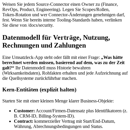
Weisen Sie jedem Source‑Connector einen Owner zu (Finance,
RevOps, Product, Engineering). Legen Sie Scopes/Rollen,
Token‑Rotation und wer Connector‑Änderungen genehmigen darf,
fest. Wenn Sie bereits interne Tooling‑Standards haben, verlinken
Sie diese von /docs/security.
Datenmodell für Verträge, Nutzung,
Rechnungen und Zahlungen
Eine Umsatzleck‑App steht oder fällt mit einer Frage:
„Was hätte
berechnet werden müssen, basierend auf dem, was zu der Zeit
galt?“
Ihr Datenmodell muss Historie bewahren
(Wirksamkeitsdaten), Rohfakten erhalten und jede Aufzeichnung auf
die Quellsysteme zurückführbar machen.
Kern‑Entitäten (explizit halten)
Starten Sie mit einer kleinen Menge klarer Business‑Objekte:
Customer:
Account/Firmen‑Datensatz plus Identifikatoren (z.
B. CRM‑ID, Billing‑System‑ID).
Contract:
kommerzieller Vertrag mit Start/End‑Datum,
Währung, Abrechnungsbedingungen und Status.