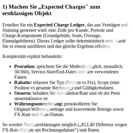
1) Machen Sie „Expected Charges" zum
erstklassigen Objekt
Erstellen Sie ein
Expected Charge Ledger
, das aus Verträgen und
Nutzung generiert wird: eine Zeile pro Kunde, Periode und
Charge‑Komponente (Grundgebühr, Seats, Overage,
Einmalgebühren). Dieses Ledger sollte deterministisch sein, damit
Sie es erneut ausführen und das gleiche Ergebnis erhalten.
Komplexität explizit behandeln:
Proration:
speichern Sie die Methode (täglich, monatlich,
30/360), Service‑Start/End‑Daten und den verwendeten
Faktor.
Rabatte:
erfassen Sie Typ (Prozent vs Fix), Scope (eine
Position vs gesamte Rechnung) und Gültigkeitsdaten.
Steuern:
behalten Sie Jurisdiktion/Rate und ob der Preis
steuerinklusive ist.
Währungsumrechnung:
protokollieren Sie
Original‑Währungsbeträge und konvertierte Beträge sowie
FX‑Rate und Rate‑Datum.
So werden Varianzerklärungen möglich („$12,40 Differenz wegen
FX‑Rate‑Update am Rechnungsdatum") statt Raten.