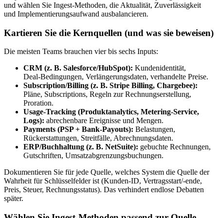
und wählen Sie Ingest‑Methoden, die Aktualität, Zuverlässigkeit
und Implementierungsaufwand ausbalancieren.
Kartieren Sie die Kernquellen (und was sie beweisen)
Die meisten Teams brauchen vier bis sechs Inputs:
CRM (z. B. Salesforce/HubSpot):
Kundenidentität,
Deal‑Bedingungen, Verlängerungsdaten, verhandelte Preise.
Subscription/Billing (z. B. Stripe Billing, Chargebee):
Pläne, Subscriptions, Regeln zur Rechnungserstellung,
Proration.
Usage‑Tracking (Produktanalytics, Metering‑Service,
Logs):
abrechenbare Ereignisse und Mengen.
Payments (PSP + Bank‑Payouts):
Belastungen,
Rückerstattungen, Streitfälle, Abrechnungsdaten.
ERP/Buchhaltung (z. B. NetSuite):
gebuchte Rechnungen,
Gutschriften, Umsatzabgrenzungsbuchungen.
Dokumentieren Sie für jede Quelle, welches System die Quelle der
Wahrheit für Schlüsselfelder ist (Kunden‑ID, Vertragsstart/-ende,
Preis, Steuer, Rechnungsstatus). Das verhindert endlose Debatten
später.
Wählen Sie Ingest‑Methoden passend zur Quelle