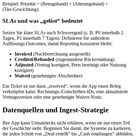
Beispiel: Priorität = (Betragsband) + (Alterungsband) +
(Tier‑Gewichtung).
SLAs und was „gelöst“ bedeutet
Setzen Sie klare SLAs nach Schweregrad (z. B. P0 innerhalb 2
Tagen, P1 innerhalb 7 Tagen). Definieren Sie außerdem
Auflösungs‑Outcomes, damit Reporting konsistent bleibt:
Invoiced
(Nachberechnung ausgestellt)
Credited/Refunded
(zugestandene Rückerstattung)
Adjusted
(Vertrag korrigiert, Preis bereinigt oder Nutzung
korrigiert)
Waived
(genehmigter Abschreiber)
Ein Ticket ist nur dann „resolved“, wenn die App einen Beleg
verknüpfen kann: Rechnungs‑/Gutschriften‑IDs, eine aktualisierte
Vertragsversion oder eine genehmigte Waiver‑Notiz.
Datenquellen und Ingest‑Strategie
Ihre App kann Umsatzlecks nicht erklären, wenn sie nur einen Teil
der Geschichte sieht. Beginnen Sie damit, die Systeme zu kartieren,
die jeden Schritt von „Deal erstellt“ bis „Cash empfangen“ abbilden,