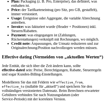
Plan:
Packaging (z. B. Pro, Enterprise), das definiert, was
enthalten ist.
Price:
der Tarifkarteneintrag (pro Sitz, pro GB, gestaffelt),
immer versioniert.
Usage:
Ereignisse oder Aggregate, die variable Abrechnung
antreiben.
Invoice:
was fakturiert wurde (Header + Positionen) inkl.
Steuern/Rabatten.
Payment:
was eingegangen ist (Zahlungen,
Rückerstattungen) verknüpft mit Rechnungen, wo möglich.
Credit note:
Anpassungen, die Umsatz reduzieren und zur
Originalrechnung/Position nachvollzogen werden müssen.
Effective dating (Vermeiden von „aktuellen Werten“)
Jede Entität, die sich über die Zeit ändern kann, sollte
effective‑dated
sein: Preise, Berechtigungen, Rabatte, Steuerregeln
und sogar Kunden‑Billing‑Einstellungen.
Modellieren Sie das mit Feldern wie
,
effective_from
(nullable für „aktuell“) und speichern Sie den
effective_to
vollständigen versionierten Datensatz. Beim Berechnen erwarteter
Gebühren verbinden Sie nach Nutzungsdatum (oder
Service‑Periode) mit der korrekten Version.