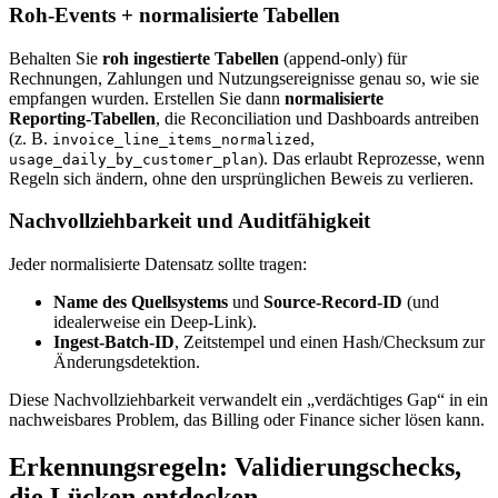
Roh‑Events + normalisierte Tabellen
Behalten Sie
roh ingestierte Tabellen
(append‑only) für
Rechnungen, Zahlungen und Nutzungsereignisse genau so, wie sie
empfangen wurden. Erstellen Sie dann
normalisierte
Reporting‑Tabellen
, die Reconciliation und Dashboards antreiben
(z. B.
,
invoice_line_items_normalized
). Das erlaubt Reprozesse, wenn
usage_daily_by_customer_plan
Regeln sich ändern, ohne den ursprünglichen Beweis zu verlieren.
Nachvollziehbarkeit und Auditfähigkeit
Jeder normalisierte Datensatz sollte tragen:
Name des Quellsystems
und
Source‑Record‑ID
(und
idealerweise ein Deep‑Link).
Ingest‑Batch‑ID
, Zeitstempel und einen Hash/Checksum zur
Änderungsdetektion.
Diese Nachvollziehbarkeit verwandelt ein „verdächtiges Gap“ in ein
nachweisbares Problem, das Billing oder Finance sicher lösen kann.
Erkennungsregeln: Validierungschecks,
die Lücken entdecken