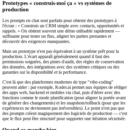
Prototypes « construis‑moi ça » vs systèmes de
production
Les prompts en chat sont parfaits pour obtenir des prototypes à
l'écran : « Construis un CRM simple avec contacts, opportunités et
rappels. » On obtient souvent une démo utilisable rapidement —
suffisante pour tester un flux, aligner les parties prenantes et
découvrir des exigences manquantes.
Mais un prototype n'est pas équivalent à un système prêt pour la
production. L'écart apparaît généralement quand il faut des
permissions soignées, des pistes d'audit, des règles de conservation
des données, des intégrations avec des systèmes critiques ou des
garanties sur la disponibilité et la performance.
C'est là que des plateformes modernes de type "vibe-coding"
peuvent aider : par exemple, Koder.ai permet aux équipes de rédiger
des apps web, backend et mobiles via chat, puis d'itérer avec des
fonctions comme le mode planification (pour aligner la portée avant
de générer des changements) et les snapshots/rollback (pour que les
expériences ne deviennent pas irréversibles). Le point n'est pas que
des prompts créent magiquement des logiciels de production — c'est
que le flux peut être structuré pour supporter une itération sécurisée.
Quand ça marche bien