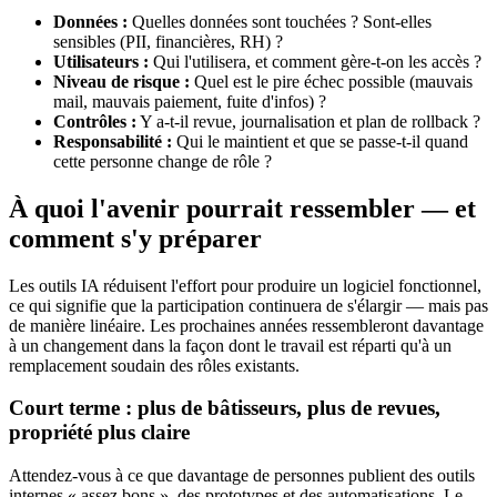
Données :
Quelles données sont touchées ? Sont‑elles
sensibles (PII, financières, RH) ?
Utilisateurs :
Qui l'utilisera, et comment gère‑t‑on les accès ?
Niveau de risque :
Quel est le pire échec possible (mauvais
mail, mauvais paiement, fuite d'infos) ?
Contrôles :
Y a‑t‑il revue, journalisation et plan de rollback ?
Responsabilité :
Qui le maintient et que se passe‑t‑il quand
cette personne change de rôle ?
À quoi l'avenir pourrait ressembler — et
comment s'y préparer
Les outils IA réduisent l'effort pour produire un logiciel fonctionnel,
ce qui signifie que la participation continuera de s'élargir — mais pas
de manière linéaire. Les prochaines années ressembleront davantage
à un changement dans la façon dont le travail est réparti qu'à un
remplacement soudain des rôles existants.
Court terme : plus de bâtisseurs, plus de revues,
propriété plus claire
Attendez‑vous à ce que davantage de personnes publient des outils
internes « assez bons », des prototypes et des automatisations. Le