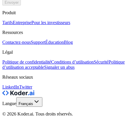
Envoyer
Produit
Tarifs
Entreprise
Pour les investisseurs
Ressources
Contactez-nous
Support
Éducation
Blog
Légal
Politique de confidentialité
Conditions d’utilisation
Sécurité
Politique
d’utilisation acceptable
Signaler un abus
Réseaux sociaux
LinkedIn
Twitter
Langue
Français
© 2026 Koder.ai. Tous droits réservés.