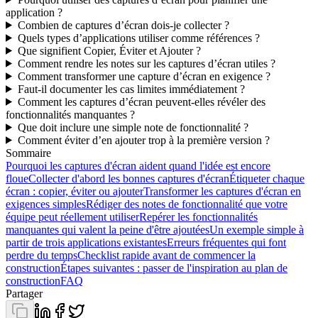
application ?
Combien de captures d’écran dois-je collecter ?
Quels types d’applications utiliser comme références ?
Que signifient Copier, Éviter et Ajouter ?
Comment rendre les notes sur les captures d’écran utiles ?
Comment transformer une capture d’écran en exigence ?
Faut-il documenter les cas limites immédiatement ?
Comment les captures d’écran peuvent-elles révéler des
fonctionnalités manquantes ?
Que doit inclure une simple note de fonctionnalité ?
Comment éviter d’en ajouter trop à la première version ?
Sommaire
Pourquoi les captures d'écran aident quand l'idée est encore
floue
Collecter d'abord les bonnes captures d'écran
Étiqueter chaque
écran : copier, éviter ou ajouter
Transformer les captures d'écran en
exigences simples
Rédiger des notes de fonctionnalité que votre
équipe peut réellement utiliser
Repérer les fonctionnalités
manquantes qui valent la peine d'être ajoutées
Un exemple simple à
partir de trois applications existantes
Erreurs fréquentes qui font
perdre du temps
Checklist rapide avant de commencer la
construction
Étapes suivantes : passer de l'inspiration au plan de
construction
FAQ
Partager