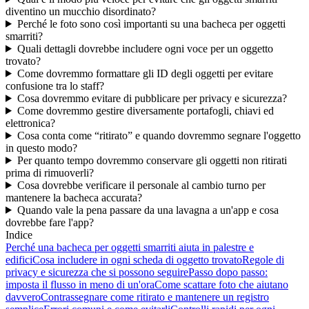
diventino un mucchio disordinato?
Perché le foto sono così importanti su una bacheca per oggetti
smarriti?
Quali dettagli dovrebbe includere ogni voce per un oggetto
trovato?
Come dovremmo formattare gli ID degli oggetti per evitare
confusione tra lo staff?
Cosa dovremmo evitare di pubblicare per privacy e sicurezza?
Come dovremmo gestire diversamente portafogli, chiavi ed
elettronica?
Cosa conta come “ritirato” e quando dovremmo segnare l'oggetto
in questo modo?
Per quanto tempo dovremmo conservare gli oggetti non ritirati
prima di rimuoverli?
Cosa dovrebbe verificare il personale al cambio turno per
mantenere la bacheca accurata?
Quando vale la pena passare da una lavagna a un'app e cosa
dovrebbe fare l'app?
Indice
Perché una bacheca per oggetti smarriti aiuta in palestre e
edifici
Cosa includere in ogni scheda di oggetto trovato
Regole di
privacy e sicurezza che si possono seguire
Passo dopo passo:
imposta il flusso in meno di un'ora
Come scattare foto che aiutano
davvero
Contrassegnare come ritirato e mantenere un registro