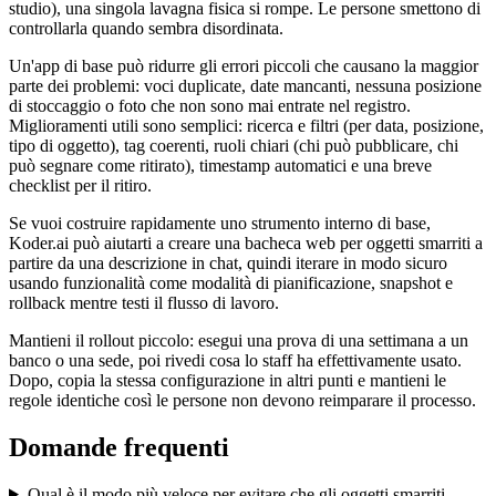
studio), una singola lavagna fisica si rompe. Le persone smettono di
controllarla quando sembra disordinata.
Un'app di base può ridurre gli errori piccoli che causano la maggior
parte dei problemi: voci duplicate, date mancanti, nessuna posizione
di stoccaggio o foto che non sono mai entrate nel registro.
Miglioramenti utili sono semplici: ricerca e filtri (per data, posizione,
tipo di oggetto), tag coerenti, ruoli chiari (chi può pubblicare, chi
può segnare come ritirato), timestamp automatici e una breve
checklist per il ritiro.
Se vuoi costruire rapidamente uno strumento interno di base,
Koder.ai può aiutarti a creare una bacheca web per oggetti smarriti a
partire da una descrizione in chat, quindi iterare in modo sicuro
usando funzionalità come modalità di pianificazione, snapshot e
rollback mentre testi il flusso di lavoro.
Mantieni il rollout piccolo: esegui una prova di una settimana a un
banco o una sede, poi rivedi cosa lo staff ha effettivamente usato.
Dopo, copia la stessa configurazione in altri punti e mantieni le
regole identiche così le persone non devono reimparare il processo.
Domande frequenti
Qual è il modo più veloce per evitare che gli oggetti smarriti