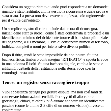
Considera un oggetto ritirato quando puoi rispondere a tre domande:
quando è stato restituito, chi ha gestito la riconsegna e quale prova è
stata usata. La prova non deve essere complessa, solo ragionevole
per il valore dell'oggetto.
Un semplice registro di ritiro include data e ora di riconsegna,
iniziali dello staff (o ruolo), come è stata confermata la proprietà e un
identificatore minimo del richiedente (nome di battesimo più iniziale
del cognome, o ID membro). Evita di conservare numeri di telefono,
indirizzi completi o nomi per intero salvo diversa politica.
Dopo il ritiro, rendi lo stato impossibile da non notare. Su una
bacheca fisica, timbra o contrassegna "RITIRATO" e sposta la voce
in una colonna Risolti. Su una bacheca digitale, cambia lo stato e
aggiungi i dettagli della restituzione nella stessa voce così la
cronologia resta unita.
Tenere un registro senza raccogliere troppo
Vuoi abbastanza dettagli per gestire dispute, ma non così tanti da
conservare informazioni sensibili. Per oggetti di alto valore
(portafogli, chiavi, telefoni), può aiutare annotare un identificatore
parziale (come le ultime 2-3 cifre di un numero visibile) invece di
copiare tutto.