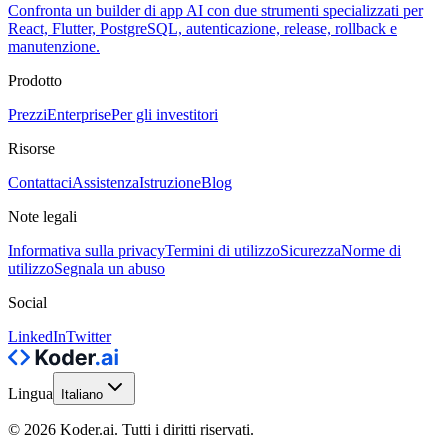
Confronta un builder di app AI con due strumenti specializzati per
React, Flutter, PostgreSQL, autenticazione, release, rollback e
manutenzione.
Prodotto
Prezzi
Enterprise
Per gli investitori
Risorse
Contattaci
Assistenza
Istruzione
Blog
Note legali
Informativa sulla privacy
Termini di utilizzo
Sicurezza
Norme di
utilizzo
Segnala un abuso
Social
LinkedIn
Twitter
Lingua
Italiano
© 2026 Koder.ai. Tutti i diritti riservati.