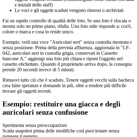
e iniziali dello staff)
Le voci e gli oggetti scaduti vengono rimossi o archiviati
Fai un rapido controllo di qualità delle foto. Se una foto è sfocata o
mostra solo un primo piano, rifalla. Una foto utile risponde a: cos'è,
colore o marca e cosa lo rende unico.
Esempio: vedi una voce "Auricolari neri" senza custodia mostrata e
senza posizione. Prima della prevista affluenza, aggiornala in "LF-
042, auricolari neri in custodia grigia, conservati in Cassetto
bancone A," aggiungi una foto più chiara e riponi l'oggetto nel
cassetto etichettato. Quando il proprietario arriva dopo, la consegna
prende 20 secondi invece di 5 minuti.
Rimuovi tutto ciò che è scaduto. Tenere oggetti vecchi sulla bacheca
crea false speranze e domande in più, oltre a rendere più difficile
trovare gli oggetti recenti.
Esempio: restituire una giacca e degli
auricolari senza confusione
Sperimenta senza preoccupazioni
Scatta snapshot prima delle modifiche così puoi testare senza
rompere il registro.