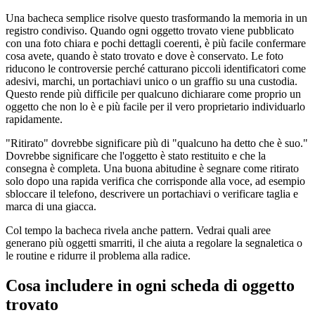
Una bacheca semplice risolve questo trasformando la memoria in un
registro condiviso. Quando ogni oggetto trovato viene pubblicato
con una foto chiara e pochi dettagli coerenti, è più facile confermare
cosa avete, quando è stato trovato e dove è conservato. Le foto
riducono le controversie perché catturano piccoli identificatori come
adesivi, marchi, un portachiavi unico o un graffio su una custodia.
Questo rende più difficile per qualcuno dichiarare come proprio un
oggetto che non lo è e più facile per il vero proprietario individuarlo
rapidamente.
"Ritirato" dovrebbe significare più di "qualcuno ha detto che è suo."
Dovrebbe significare che l'oggetto è stato restituito e che la
consegna è completa. Una buona abitudine è segnare come ritirato
solo dopo una rapida verifica che corrisponde alla voce, ad esempio
sbloccare il telefono, descrivere un portachiavi o verificare taglia e
marca di una giacca.
Col tempo la bacheca rivela anche pattern. Vedrai quali aree
generano più oggetti smarriti, il che aiuta a regolare la segnaletica o
le routine e ridurre il problema alla radice.
Cosa includere in ogni scheda di oggetto
trovato