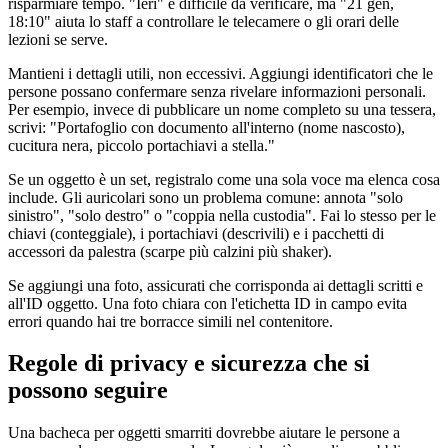
risparmiare tempo. "Ieri" è difficile da verificare, ma "21 gen,
18:10" aiuta lo staff a controllare le telecamere o gli orari delle
lezioni se serve.
Mantieni i dettagli utili, non eccessivi. Aggiungi identificatori che le
persone possano confermare senza rivelare informazioni personali.
Per esempio, invece di pubblicare un nome completo su una tessera,
scrivi: "Portafoglio con documento all'interno (nome nascosto),
cucitura nera, piccolo portachiavi a stella."
Se un oggetto è un set, registralo come una sola voce ma elenca cosa
include. Gli auricolari sono un problema comune: annota "solo
sinistro", "solo destro" o "coppia nella custodia". Fai lo stesso per le
chiavi (conteggiale), i portachiavi (descrivili) e i pacchetti di
accessori da palestra (scarpe più calzini più shaker).
Se aggiungi una foto, assicurati che corrisponda ai dettagli scritti e
all'ID oggetto. Una foto chiara con l'etichetta ID in campo evita
errori quando hai tre borracce simili nel contenitore.
Regole di privacy e sicurezza che si
possono seguire
Una bacheca per oggetti smarriti dovrebbe aiutare le persone a