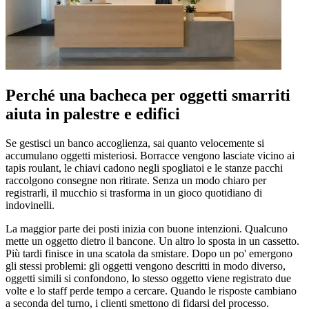
Perché una bacheca per oggetti smarriti
aiuta in palestre e edifici
Se gestisci un banco accoglienza, sai quanto velocemente si
accumulano oggetti misteriosi. Borracce vengono lasciate vicino ai
tapis roulant, le chiavi cadono negli spogliatoi e le stanze pacchi
raccolgono consegne non ritirate. Senza un modo chiaro per
registrarli, il mucchio si trasforma in un gioco quotidiano di
indovinelli.
La maggior parte dei posti inizia con buone intenzioni. Qualcuno
mette un oggetto dietro il bancone. Un altro lo sposta in un cassetto.
Più tardi finisce in una scatola da smistare. Dopo un po' emergono
gli stessi problemi: gli oggetti vengono descritti in modo diverso,
oggetti simili si confondono, lo stesso oggetto viene registrato due
volte e lo staff perde tempo a cercare. Quando le risposte cambiano
a seconda del turno, i clienti smettono di fidarsi del processo.