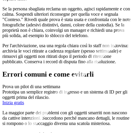
Se la persona sbagliata reclama un oggetto, agisci rapidamente e con
calma. Sospendi ulteriori riconsegne per quella voce e segnala
"Conteso." Rivedi quale prova è stata usata e confrontala con le note
fotografiche (adesivi distintivi, danni, colore della custodia). Se la
proprietà non è chiara, coinvolgi un manager e richiedi una prova
più solida, ad esempio lo sblocco del telefono.
Per l'archiviazione, usa una regola chiara così lo staff non indovina:
archivia le voci ritirate a cadenza regolare (spesso settimanale) e
rimuovi gli oggetti non ritirati dopo il periodo di ritenzione
pubblicato. Conserva i record di disputa fino alla risoluzione.
Errori comuni e come evitarli
Prova un pilot di una settimana
Prototipa un semplice registro di ingresso e un sistema di ID per gli
oggetti prima del rilascio.
Inizia gratis
La maggior parte dei problemi con gli oggetti smarriti non nascono
da cattive intenzioni. Succedono perché mancano dettagli, le routine
si rompono o lo stoccaggio diventa una scatola misteriosa.