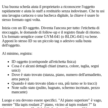
Una buona scheda aiuta il proprietario a riconoscere l'oggetto
rapidamente e aiuta lo staff a restituirlo senza indovinare. Che tu usi
una lavagna cartacea o una bacheca digitale, la chiave è usare lo
stesso formato ogni volta.
Inizia con un ID oggetto. Diventa l'ancora per tutto: l'etichetta di
stoccaggio, le domande di follow-up e il registro finale di ritorno.
Un formato semplice come GYM-041 (o BLDG-041) va bene.
Apponi lo stesso ID su un piccolo tag o adesivo sulla busta
dell'oggetto.
Al minimo, registra:
ID oggetto (corrisponde all'etichetta fisica)
Cosa è e alcuni dettagli chiari (marca, colore, taglia, segni
unici)
Dove è stato trovato (stanza, piano, numero dell'armadietto,
area panca)
Quando è stato trovato (data e ora, più turno se lo tracci)
Note sullo stato (pulito, bagnato, schermo incrinato, pezzo
mancante)
Luogo e ora devono essere specifici. "Al piano superiore" è vago,
mentre "fila tapis roulant 2° piano, vicino al tapis roulant 7" fa