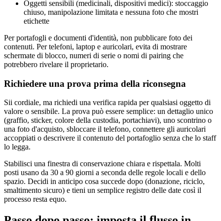
Oggetti sensibili (medicinali, dispositivi medici): stoccaggio
chiuso, manipolazione limitata e nessuna foto che mostri
etichette
Per portafogli e documenti d'identità, non pubblicare foto dei
contenuti. Per telefoni, laptop e auricolari, evita di mostrare
schermate di blocco, numeri di serie o nomi di pairing che
potrebbero rivelare il proprietario.
Richiedere una prova prima della riconsegna
Sii cordiale, ma richiedi una verifica rapida per qualsiasi oggetto di
valore o sensibile. La prova può essere semplice: un dettaglio unico
(graffio, sticker, colore della custodia, portachiavi), uno scontrino o
una foto d'acquisto, sbloccare il telefono, connettere gli auricolari
accoppiati o descrivere il contenuto del portafoglio senza che lo staff
lo legga.
Stabilisci una finestra di conservazione chiara e rispettala. Molti
posti usano da 30 a 90 giorni a seconda delle regole locali e dello
spazio. Decidi in anticipo cosa succede dopo (donazione, riciclo,
smaltimento sicuro) e tieni un semplice registro delle date così il
processo resta equo.
Passo dopo passo: imposta il flusso in