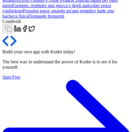
semplice
Errori comuni e come evitarli
Controlli rapidi per ogni
turno
Esempio: restituire una giacca e degli auricolari senza
confusione
Prossimi passi: quando un'app semplice batte una
bacheca fisica
Domande frequenti
Condividi
Build your own app with Koder
today
!
The best way to understand the power of Koder is to see it for
yourself.
Start Free