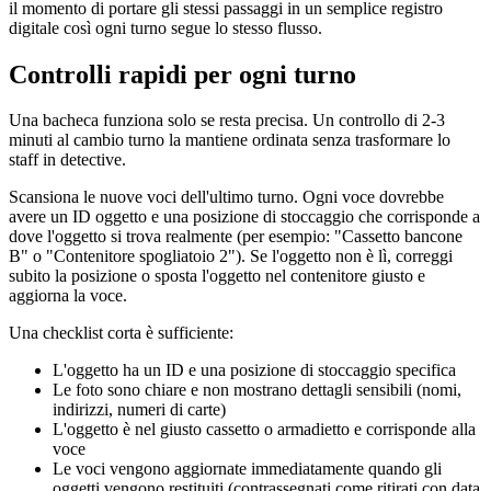
il momento di portare gli stessi passaggi in un semplice registro
digitale così ogni turno segue lo stesso flusso.
Controlli rapidi per ogni turno
Una bacheca funziona solo se resta precisa. Un controllo di 2-3
minuti al cambio turno la mantiene ordinata senza trasformare lo
staff in detective.
Scansiona le nuove voci dell'ultimo turno. Ogni voce dovrebbe
avere un ID oggetto e una posizione di stoccaggio che corrisponde a
dove l'oggetto si trova realmente (per esempio: "Cassetto bancone
B" o "Contenitore spogliatoio 2"). Se l'oggetto non è lì, correggi
subito la posizione o sposta l'oggetto nel contenitore giusto e
aggiorna la voce.
Una checklist corta è sufficiente:
L'oggetto ha un ID e una posizione di stoccaggio specifica
Le foto sono chiare e non mostrano dettagli sensibili (nomi,
indirizzi, numeri di carte)
L'oggetto è nel giusto cassetto o armadietto e corrisponde alla
voce
Le voci vengono aggiornate immediatamente quando gli
oggetti vengono restituiti (contrassegnati come ritirati con data