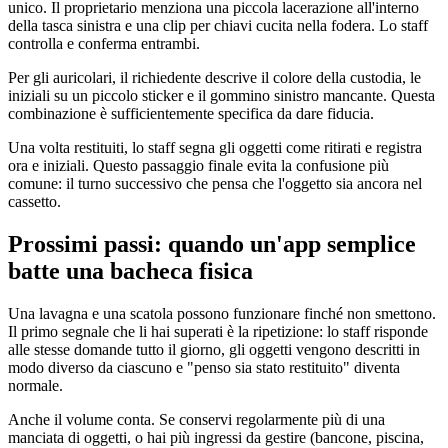
unico. Il proprietario menziona una piccola lacerazione all'interno
della tasca sinistra e una clip per chiavi cucita nella fodera. Lo staff
controlla e conferma entrambi.
Per gli auricolari, il richiedente descrive il colore della custodia, le
iniziali su un piccolo sticker e il gommino sinistro mancante. Questa
combinazione è sufficientemente specifica da dare fiducia.
Una volta restituiti, lo staff segna gli oggetti come ritirati e registra
ora e iniziali. Questo passaggio finale evita la confusione più
comune: il turno successivo che pensa che l'oggetto sia ancora nel
cassetto.
Prossimi passi: quando un'app semplice
batte una bacheca fisica
Una lavagna e una scatola possono funzionare finché non smettono.
Il primo segnale che li hai superati è la ripetizione: lo staff risponde
alle stesse domande tutto il giorno, gli oggetti vengono descritti in
modo diverso da ciascuno e "penso sia stato restituito" diventa
normale.
Anche il volume conta. Se conservi regolarmente più di una
manciata di oggetti, o hai più ingressi da gestire (bancone, piscina,