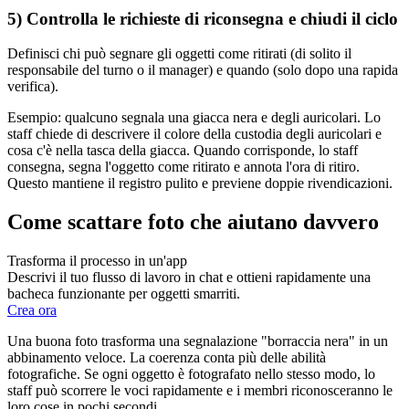
5) Controlla le richieste di riconsegna e chiudi il ciclo
Definisci chi può segnare gli oggetti come ritirati (di solito il
responsabile del turno o il manager) e quando (solo dopo una rapida
verifica).
Esempio: qualcuno segnala una giacca nera e degli auricolari. Lo
staff chiede di descrivere il colore della custodia degli auricolari e
cosa c'è nella tasca della giacca. Quando corrisponde, lo staff
consegna, segna l'oggetto come ritirato e annota l'ora di ritiro.
Questo mantiene il registro pulito e previene doppie rivendicazioni.
Come scattare foto che aiutano davvero
Trasforma il processo in un'app
Descrivi il tuo flusso di lavoro in chat e ottieni rapidamente una
bacheca funzionante per oggetti smarriti.
Crea ora
Una buona foto trasforma una segnalazione "borraccia nera" in un
abbinamento veloce. La coerenza conta più delle abilità
fotografiche. Se ogni oggetto è fotografato nello stesso modo, lo
staff può scorrere le voci rapidamente e i membri riconosceranno le
loro cose in pochi secondi.