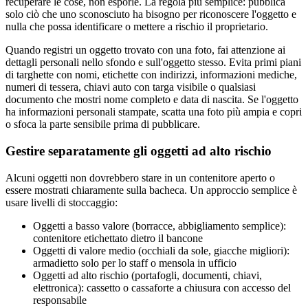
recuperare le cose, non esporle. La regola più semplice: pubblica
solo ciò che uno sconosciuto ha bisogno per riconoscere l'oggetto e
nulla che possa identificare o mettere a rischio il proprietario.
Quando registri un oggetto trovato con una foto, fai attenzione ai
dettagli personali nello sfondo e sull'oggetto stesso. Evita primi piani
di targhette con nomi, etichette con indirizzi, informazioni mediche,
numeri di tessera, chiavi auto con targa visibile o qualsiasi
documento che mostri nome completo e data di nascita. Se l'oggetto
ha informazioni personali stampate, scatta una foto più ampia e copri
o sfoca la parte sensibile prima di pubblicare.
Gestire separatamente gli oggetti ad alto rischio
Alcuni oggetti non dovrebbero stare in un contenitore aperto o
essere mostrati chiaramente sulla bacheca. Un approccio semplice è
usare livelli di stoccaggio:
Oggetti a basso valore (borracce, abbigliamento semplice):
contenitore etichettato dietro il bancone
Oggetti di valore medio (occhiali da sole, giacche migliori):
armadietto solo per lo staff o mensola in ufficio
Oggetti ad alto rischio (portafogli, documenti, chiavi,
elettronica): cassetto o cassaforte a chiusura con accesso del
responsabile