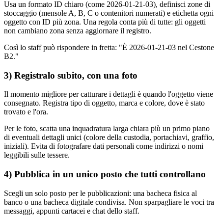
Usa un formato ID chiaro (come 2026-01-21-03), definisci zone di
stoccaggio (mensole A, B, C o contenitori numerati) e etichetta ogni
oggetto con ID più zona. Una regola conta più di tutte: gli oggetti
non cambiano zona senza aggiornare il registro.
Così lo staff può rispondere in fretta: "È 2026-01-21-03 nel Cestone
B2."
3) Registralo subito, con una foto
Il momento migliore per catturare i dettagli è quando l'oggetto viene
consegnato. Registra tipo di oggetto, marca e colore, dove è stato
trovato e l'ora.
Per le foto, scatta una inquadratura larga chiara più un primo piano
di eventuali dettagli unici (colore della custodia, portachiavi, graffio,
iniziali). Evita di fotografare dati personali come indirizzi o nomi
leggibili sulle tessere.
4) Pubblica in un unico posto che tutti controllano
Scegli un solo posto per le pubblicazioni: una bacheca fisica al
banco o una bacheca digitale condivisa. Non sparpagliare le voci tra
messaggi, appunti cartacei e chat dello staff.