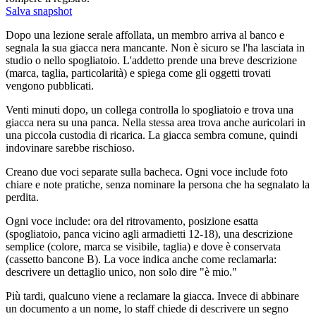
Salva snapshot
Dopo una lezione serale affollata, un membro arriva al banco e
segnala la sua giacca nera mancante. Non è sicuro se l'ha lasciata in
studio o nello spogliatoio. L'addetto prende una breve descrizione
(marca, taglia, particolarità) e spiega come gli oggetti trovati
vengono pubblicati.
Venti minuti dopo, un collega controlla lo spogliatoio e trova una
giacca nera su una panca. Nella stessa area trova anche auricolari in
una piccola custodia di ricarica. La giacca sembra comune, quindi
indovinare sarebbe rischioso.
Creano due voci separate sulla bacheca. Ogni voce include foto
chiare e note pratiche, senza nominare la persona che ha segnalato la
perdita.
Ogni voce include: ora del ritrovamento, posizione esatta
(spogliatoio, panca vicino agli armadietti 12-18), una descrizione
semplice (colore, marca se visibile, taglia) e dove è conservata
(cassetto bancone B). La voce indica anche come reclamarla:
descrivere un dettaglio unico, non solo dire "è mio."
Più tardi, qualcuno viene a reclamare la giacca. Invece di abbinare
un documento a un nome, lo staff chiede di descrivere un segno