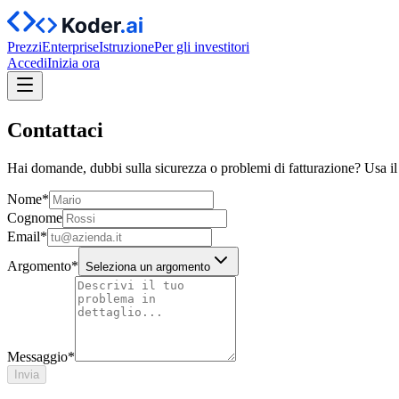
Prezzi
Enterprise
Istruzione
Per gli investitori
Accedi
Inizia ora
Contattaci
Hai domande, dubbi sulla sicurezza o problemi di fatturazione? Usa il 
Nome
*
Cognome
Email
*
Argomento
*
Seleziona un argomento
Messaggio
*
Invia