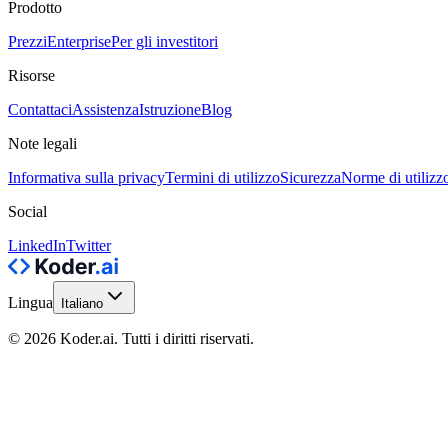
Prodotto
Prezzi
Enterprise
Per gli investitori
Risorse
Contattaci
Assistenza
Istruzione
Blog
Note legali
Informativa sulla privacy
Termini di utilizzo
Sicurezza
Norme di utilizz
Social
LinkedIn
Twitter
Lingua
Italiano
© 2026 Koder.ai. Tutti i diritti riservati.