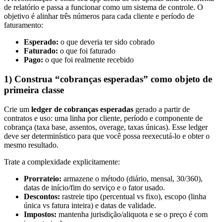
de relatório e passa a funcionar como um sistema de controle. O
objetivo é alinhar três números para cada cliente e período de
faturamento:
Esperado:
o que deveria ter sido cobrado
Faturado:
o que foi faturado
Pago:
o que foi realmente recebido
1) Construa “cobranças esperadas” como objeto de
primeira classe
Crie um
ledger de cobranças esperadas
gerado a partir de
contratos e uso: uma linha por cliente, período e componente de
cobrança (taxa base, assentos, overage, taxas únicas). Esse ledger
deve ser determinístico para que você possa reexecutá-lo e obter o
mesmo resultado.
Trate a complexidade explicitamente:
Prorrateio:
armazene o método (diário, mensal, 30/360),
datas de início/fim do serviço e o fator usado.
Descontos:
rastreie tipo (percentual vs fixo), escopo (linha
única vs fatura inteira) e datas de validade.
Impostos:
mantenha jurisdição/aliquota e se o preço é com