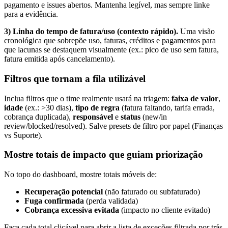
pagamento e issues abertos. Mantenha legível, mas sempre linke
para a evidência.
3) Linha do tempo de fatura/uso (contexto rápido).
Uma visão
cronológica que sobrepõe uso, faturas, créditos e pagamentos para
que lacunas se destaquem visualmente (ex.: pico de uso sem fatura,
fatura emitida após cancelamento).
Filtros que tornam a fila utilizável
Inclua filtros que o time realmente usará na triagem:
faixa de valor
,
idade
(ex.: >30 dias),
tipo de regra
(fatura faltando, tarifa errada,
cobrança duplicada),
responsável
e
status
(new/in
review/blocked/resolved). Salve presets de filtro por papel (Finanças
vs Suporte).
Mostre totais de impacto que guiam priorização
No topo do dashboard, mostre totais móveis de:
Recuperação potencial
(não faturado ou subfaturado)
Fuga confirmada
(perda validada)
Cobrança excessiva evitada
(impacto no cliente evitado)
Faça cada total clicável para abrir a lista de exceções filtrada por trás