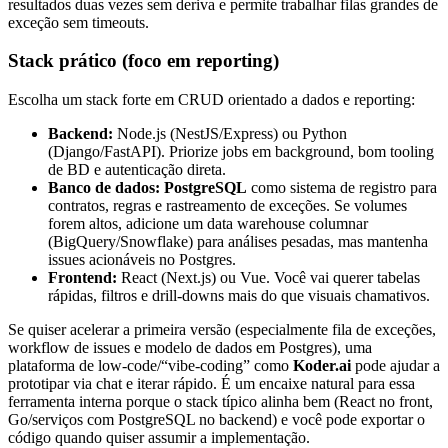
resultados duas vezes sem deriva e permite trabalhar filas grandes de
exceção sem timeouts.
Stack prático (foco em reporting)
Escolha um stack forte em CRUD orientado a dados e reporting:
Backend:
Node.js (NestJS/Express) ou Python
(Django/FastAPI). Priorize jobs em background, bom tooling
de BD e autenticação direta.
Banco de dados:
PostgreSQL
como sistema de registro para
contratos, regras e rastreamento de exceções. Se volumes
forem altos, adicione um data warehouse columnar
(BigQuery/Snowflake) para análises pesadas, mas mantenha
issues acionáveis no Postgres.
Frontend:
React (Next.js) ou Vue. Você vai querer tabelas
rápidas, filtros e drill-downs mais do que visuais chamativos.
Se quiser acelerar a primeira versão (especialmente fila de exceções,
workflow de issues e modelo de dados em Postgres), uma
plataforma de low-code/“vibe-coding” como
Koder.ai
pode ajudar a
prototipar via chat e iterar rápido. É um encaixe natural para essa
ferramenta interna porque o stack típico alinha bem (React no front,
Go/serviços com PostgreSQL no backend) e você pode exportar o
código quando quiser assumir a implementação.