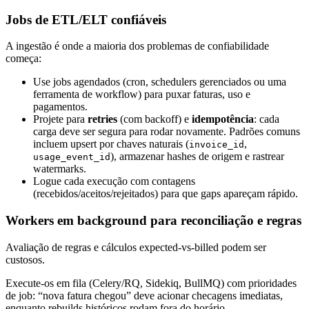
Jobs de ETL/ELT confiáveis
A ingestão é onde a maioria dos problemas de confiabilidade
começa:
Use jobs agendados (cron, schedulers gerenciados ou uma
ferramenta de workflow) para puxar faturas, uso e
pagamentos.
Projete para
retries
(com backoff) e
idempotência
: cada
carga deve ser segura para rodar novamente. Padrões comuns
incluem upsert por chaves naturais (
,
invoice_id
), armazenar hashes de origem e rastrear
usage_event_id
watermarks.
Logue cada execução com contagens
(recebidos/aceitos/rejeitados) para que gaps apareçam rápido.
Workers em background para reconciliação e regras
Avaliação de regras e cálculos expected-vs-billed podem ser
custosos.
Execute-os em fila (Celery/RQ, Sidekiq, BullMQ) com prioridades
de job: “nova fatura chegou” deve acionar checagens imediatas,
enquanto rebuilds históricos rodam fora do horário.