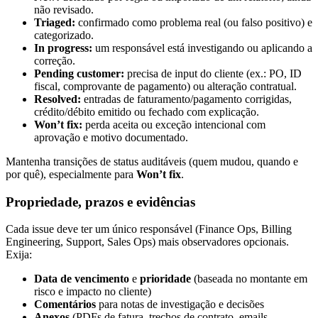
não revisado.
Triaged:
confirmado como problema real (ou falso positivo) e
categorizado.
In progress:
um responsável está investigando ou aplicando a
correção.
Pending customer:
precisa de input do cliente (ex.: PO, ID
fiscal, comprovante de pagamento) ou alteração contratual.
Resolved:
entradas de faturamento/pagamento corrigidas,
crédito/débito emitido ou fechado com explicação.
Won’t fix:
perda aceita ou exceção intencional com
aprovação e motivo documentado.
Mantenha transições de status auditáveis (quem mudou, quando e
por quê), especialmente para
Won’t fix
.
Propriedade, prazos e evidências
Cada issue deve ter um único responsável (Finance Ops, Billing
Engineering, Support, Sales Ops) mais observadores opcionais.
Exija:
Data de vencimento
e
prioridade
(baseada no montante em
risco e impacto no cliente)
Comentários
para notas de investigação e decisões
Anexos
(PDFs de fatura, trechos de contrato, emails,