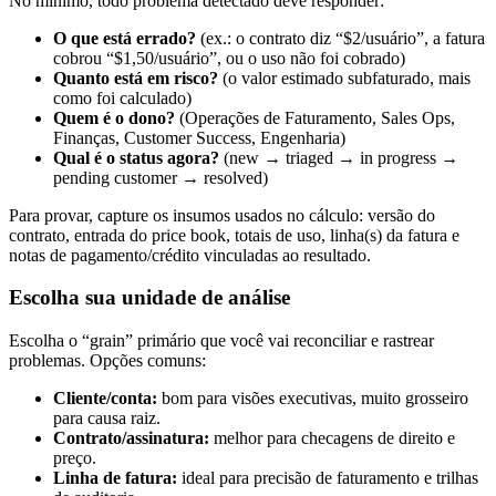
No mínimo, todo problema detectado deve responder:
O que está errado?
(ex.: o contrato diz “$2/usuário”, a fatura
cobrou “$1,50/usuário”, ou o uso não foi cobrado)
Quanto está em risco?
(o valor estimado subfaturado, mais
como foi calculado)
Quem é o dono?
(Operações de Faturamento, Sales Ops,
Finanças, Customer Success, Engenharia)
Qual é o status agora?
(new → triaged → in progress →
pending customer → resolved)
Para provar, capture os insumos usados no cálculo: versão do
contrato, entrada do price book, totais de uso, linha(s) da fatura e
notas de pagamento/crédito vinculadas ao resultado.
Escolha sua unidade de análise
Escolha o “grain” primário que você vai reconciliar e rastrear
problemas. Opções comuns:
Cliente/conta:
bom para visões executivas, muito grosseiro
para causa raiz.
Contrato/assinatura:
melhor para checagens de direito e
preço.
Linha de fatura:
ideal para precisão de faturamento e trilhas