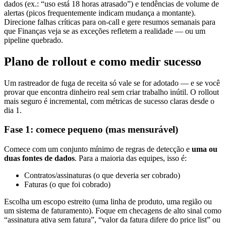
dados (ex.: “uso está 18 horas atrasado”) e tendências de volume de
alertas (picos frequentemente indicam mudança a montante).
Direcione falhas críticas para on-call e gere resumos semanais para
que Finanças veja se as exceções refletem a realidade — ou um
pipeline quebrado.
Plano de rollout e como medir sucesso
Um rastreador de fuga de receita só vale se for adotado — e se você
provar que encontra dinheiro real sem criar trabalho inútil. O rollout
mais seguro é incremental, com métricas de sucesso claras desde o
dia 1.
Fase 1: comece pequeno (mas mensurável)
Comece com um conjunto mínimo de regras de detecção e
uma ou
duas fontes de dados
. Para a maioria das equipes, isso é:
Contratos/assinaturas (o que deveria ser cobrado)
Faturas (o que foi cobrado)
Escolha um escopo estreito (uma linha de produto, uma região ou
um sistema de faturamento). Foque em checagens de alto sinal como
“assinatura ativa sem fatura”, “valor da fatura difere do price list” ou