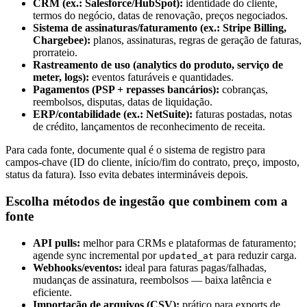
CRM (ex.: Salesforce/HubSpot):
identidade do cliente,
termos do negócio, datas de renovação, preços negociados.
Sistema de assinaturas/faturamento (ex.: Stripe Billing,
Chargebee):
planos, assinaturas, regras de geração de faturas,
prorrateio.
Rastreamento de uso (analytics do produto, serviço de
meter, logs):
eventos faturáveis e quantidades.
Pagamentos (PSP + repasses bancários):
cobranças,
reembolsos, disputas, datas de liquidação.
ERP/contabilidade (ex.: NetSuite):
faturas postadas, notas
de crédito, lançamentos de reconhecimento de receita.
Para cada fonte, documente qual é o sistema de registro para
campos-chave (ID do cliente, início/fim do contrato, preço, imposto,
status da fatura). Isso evita debates intermináveis depois.
Escolha métodos de ingestão que combinem com a
fonte
API pulls:
melhor para CRMs e plataformas de faturamento;
agende sync incremental por
para reduzir carga.
updated_at
Webhooks/eventos:
ideal para faturas pagas/falhadas,
mudanças de assinatura, reembolsos — baixa latência e
eficiente.
Importação de arquivos (CSV):
prático para exports de