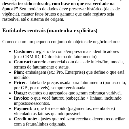
deveria ter sido cobrado, com base no que era verdade na
época?”
Seu modelo de dados deve preservar histórico (datas de
vigência), manter fatos brutos e garantir que cada registro seja
rastreável até o sistema de origem.
Entidades centrais (mantenha explícitas)
Comece com um pequeno conjunto de objetos de negócio claros:
Customer:
registro de conta/empresa mais identificadores
(ex.: CRM ID, ID do sistema de faturamento).
Contract:
acordo comercial com datas de início/fim, moeda,
termos de faturamento e status.
Plan:
embalagem (ex.: Pro, Enterprise) que define o que está
incluído.
Price:
a tabela de preços usada para faturamento (por assento,
por GB, por níveis), sempre versionada.
Usage:
eventos ou agregados que geram cobrança variável.
Invoice:
o que você faturou (cabeçalho + linhas), incluindo
impostos/descontos.
Payment:
o que foi recebido (pagamentos, reembolsos)
vinculado às faturas quando possível.
Credit note:
ajustes que reduzem receita e devem reconciliar
com a fatura/linhas originais.