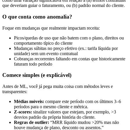
como uma variação significativa em relação a (a) termos contratuais
que deveriam guiar o faturamento, ou (b) padrão normal do cliente.
O que conta como anomalia?
Foque em mudanças que realmente impactam receita:
Picos/quedas de uso que não batem com o plano, direitos ou
comportamento típico do cliente
Mudanças súbitas no preço efetivo (ex.: tarifa líquida por
unidade) sem um evento contratual
Cobranças recorrentes faltando em contas que historicamente
faturam todo período
Comece simples (e explicável)
Antes de ML, você já pega muita coisa com métodos leves e
transparentes:
Médias móveis:
compare este período com os últimos 3–6
períodos para o mesmo cliente e métrica.
Z-scores:
sinalize valores que estejam, por exemplo, >3
desvios padrão da própria história do cliente.
Regras de outlier:
“MRR líquido mudou >20% mas não
houve mudança de plano, desconto ou assentos.”