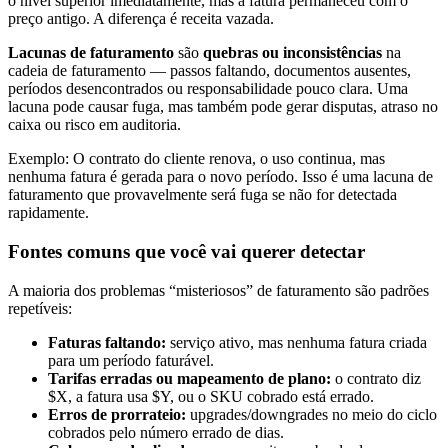
o nível superior imediatamente, mas a fatura permaneceu com o
preço antigo. A diferença é receita vazada.
Lacunas de faturamento
são
quebras ou inconsistências
na
cadeia de faturamento — passos faltando, documentos ausentes,
períodos desencontrados ou responsabilidade pouco clara. Uma
lacuna pode causar fuga, mas também pode gerar disputas, atraso no
caixa ou risco em auditoria.
Exemplo: O contrato do cliente renova, o uso continua, mas
nenhuma fatura é gerada para o novo período. Isso é uma lacuna de
faturamento que provavelmente será fuga se não for detectada
rapidamente.
Fontes comuns que você vai querer detectar
A maioria dos problemas “misteriosos” de faturamento são padrões
repetíveis:
Faturas faltando:
serviço ativo, mas nenhuma fatura criada
para um período faturável.
Tarifas erradas ou mapeamento de plano:
o contrato diz
$X, a fatura usa $Y, ou o SKU cobrado está errado.
Erros de prorrateio:
upgrades/downgrades no meio do ciclo
cobrados pelo número errado de dias.