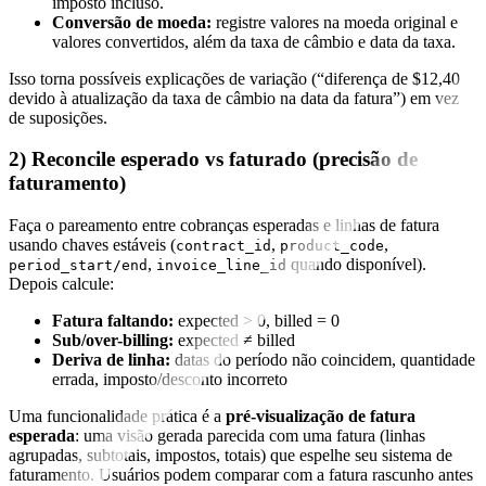
imposto incluso.
Conversão de moeda:
registre valores na moeda original e
valores convertidos, além da taxa de câmbio e data da taxa.
Isso torna possíveis explicações de variação (“diferença de $12,40
devido à atualização da taxa de câmbio na data da fatura”) em vez
de suposições.
2) Reconcile esperado vs faturado (precisão de
faturamento)
Faça o pareamento entre cobranças esperadas e linhas de fatura
usando chaves estáveis (
,
,
contract_id
product_code
,
quando disponível).
period_start/end
invoice_line_id
Depois calcule:
Fatura faltando:
expected > 0, billed = 0
Sub/over-billing:
expected ≠ billed
Deriva de linha:
datas do período não coincidem, quantidade
errada, imposto/desconto incorreto
Uma funcionalidade prática é a
pré-visualização de fatura
esperada
: uma visão gerada parecida com uma fatura (linhas
agrupadas, subtotais, impostos, totais) que espelhe seu sistema de
faturamento. Usuários podem comparar com a fatura rascunho antes