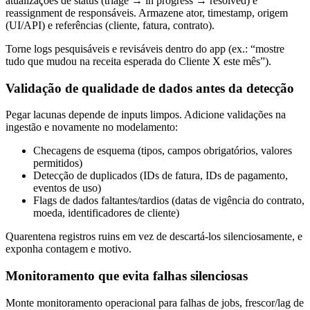
atualizações de status (triage → in progress → resolved) e
reassignment de responsáveis. Armazene ator, timestamp, origem
(UI/API) e referências (cliente, fatura, contrato).
Torne logs pesquisáveis e revisáveis dentro do app (ex.: “mostre
tudo que mudou na receita esperada do Cliente X este mês”).
Validação de qualidade de dados antes da detecção
Pegar lacunas depende de inputs limpos. Adicione validações na
ingestão e novamente no modelamento:
Checagens de esquema (tipos, campos obrigatórios, valores
permitidos)
Detecção de duplicados (IDs de fatura, IDs de pagamento,
eventos de uso)
Flags de dados faltantes/tardios (datas de vigência do contrato,
moeda, identificadores de cliente)
Quarentena registros ruins em vez de descartá-los silenciosamente, e
exponha contagem e motivo.
Monitoramento que evita falhas silenciosas
Monte monitoramento operacional para falhas de jobs, frescor/lag de