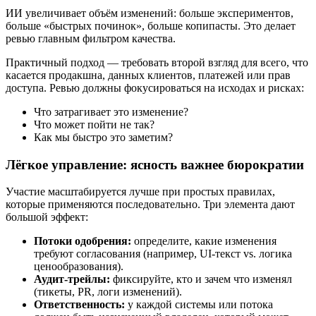
ИИ увеличивает объём изменений: больше экспериментов,
больше «быстрых починок», больше копипасты. Это делает
ревью главным фильтром качества.
Практичный подход — требовать второй взгляд для всего, что
касается продакшна, данных клиентов, платежей или прав
доступа. Ревью должны фокусироваться на исходах и рисках:
Что затрагивает это изменение?
Что может пойти не так?
Как мы быстро это заметим?
Лёгкое управление: ясность важнее бюрократии
Участие масштабируется лучше при простых правилах,
которые применяются последовательно. Три элемента дают
большой эффект:
Потоки одобрения:
определите, какие изменения
требуют согласования (например, UI‑текст vs. логика
ценообразования).
Аудит‑трейлы:
фиксируйте, кто и зачем что изменял
(тикеты, PR, логи изменений).
Ответственность:
у каждой системы или потока