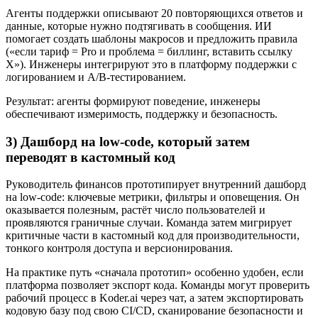
Агенты поддержки описывают 20 повторяющихся ответов и
данные, которые нужно подтягивать в сообщения. ИИ
помогает создать шаблоны макросов и предложить правила
(«если тариф = Pro и проблема = биллинг, вставить ссылку
X»). Инженеры интегрируют это в платформу поддержки с
логированием и A/B‑тестированием.
Результат: агенты формируют поведение, инженеры
обеспечивают измеримость, поддержку и безопасность.
3) Дашборд на low‑code, который затем
переводят в кастомный код
Руководитель финансов прототипирует внутренний дашборд
на low‑code: ключевые метрики, фильтры и оповещения. Он
оказывается полезным, растёт число пользователей и
проявляются граничные случаи. Команда затем мигрирует
критичные части в кастомный код для производительности,
тонкого контроля доступа и версионирования.
На практике путь «сначала прототип» особенно удобен, если
платформа позволяет экспорт кода. Команды могут проверить
рабочий процесс в Koder.ai через чат, а затем экспортировать
кодовую базу под свою CI/CD, сканирование безопасности и