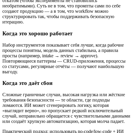
откатом (чтобы эксперименты не становились
необратимыми). Суть не в том, что промпты сами по себе
создают продукцию — а в том, что workflow можно
структурировать так, чтобы поддерживать безопасную
итерацию.
Когда это хорошо работает
Набор инструментов показывает себя лучше, когда рабочие
процессы понятны, модель данных стабильна, а правила
просты (например, intake → review → approve).
Повторяющиеся паттерны — CRUD‑приложения, процессы
со статусами, регулярные отчёты — получают наибольшую
выгоду.
Когда это даёт сбои
Сложные граничные случаи, высокая нагрузка или жёсткие
требования безопасности — те области, где подходы
ломаются. ИИ может сгенерировать логику, которая
«выглядит верно», но пропускает редкий исключительный
случай, неправильно обращается с чувствительными данными
или создаёт хрупкую автоматизацию, которая молча падает.
Практический подход: использовать no‑code/low‑code + ИИ