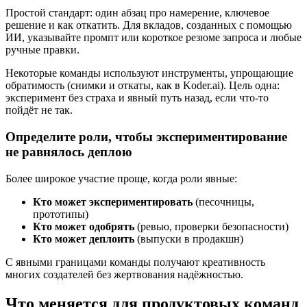
Простой стандарт: один абзац про намерение, ключевое
решение и как откатить. Для вкладов, созданных с помощью
ИИ, указывайте промпт или короткое резюме запроса и любые
ручные правки.
Некоторые команды используют инструменты, упрощающие
обратимость (снимки и откаты, как в Koder.ai). Цель одна:
эксперимент без страха и явный путь назад, если что‑то
пойдёт не так.
Определите роли, чтобы экспериментирование
не равнялось деплою
Более широкое участие проще, когда роли явные:
Кто может экспериментировать
(песочницы,
прототипы)
Кто может одобрять
(ревью, проверки безопасности)
Кто может деплоить
(выпуски в продакшн)
С явными границами команды получают креативность
многих создателей без жертвования надёжностью.
Что меняется для продуктовых команд