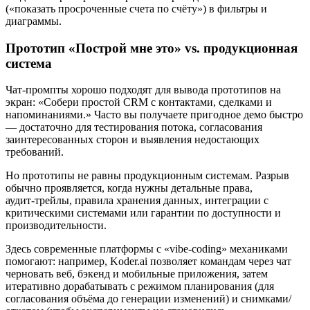
(«показать просроченные счета по счёту») в фильтры и
диаграммы.
Прототип «Построй мне это» vs. продукционная
система
Чат‑промпты хорошо подходят для вывода прототипов на
экран: «Собери простой CRM с контактами, сделками и
напоминаниями.» Часто вы получаете пригодное демо быстро
— достаточно для тестирования потока, согласования
заинтересованных сторон и выявления недостающих
требований.
Но прототипы не равны продукционным системам. Разрыв
обычно проявляется, когда нужны детальные права,
аудит‑трейлы, правила хранения данных, интеграции с
критическими системами или гарантии по доступности и
производительности.
Здесь современные платформы с «vibe‑coding» механиками
помогают: например, Koder.ai позволяет командам через чат
черновать веб, бэкенд и мобильные приложения, затем
итеративно дорабатывать с режимом планирования (для
согласования объёма до генерации изменений) и снимками/