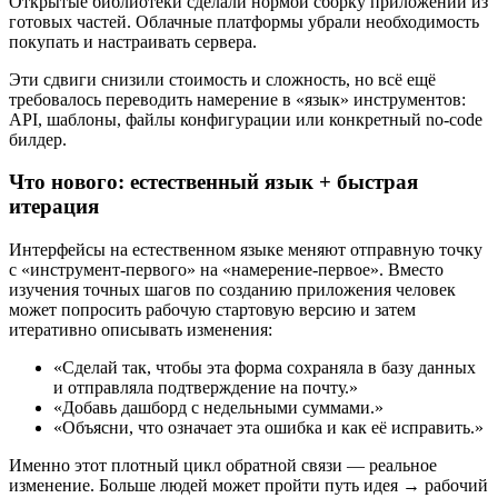
Открытые библиотеки сделали нормой сборку приложений из
готовых частей. Облачные платформы убрали необходимость
покупать и настраивать сервера.
Эти сдвиги снизили стоимость и сложность, но всё ещё
требовалось переводить намерение в «язык» инструментов:
API, шаблоны, файлы конфигурации или конкретный no‑code
билдер.
Что нового: естественный язык + быстрая
итерация
Интерфейсы на естественном языке меняют отправную точку
с «инструмент‑первого» на «намерение‑первое». Вместо
изучения точных шагов по созданию приложения человек
может попросить рабочую стартовую версию и затем
итеративно описывать изменения:
«Сделай так, чтобы эта форма сохраняла в базу данных
и отправляла подтверждение на почту.»
«Добавь дашборд с недельными суммами.»
«Объясни, что означает эта ошибка и как её исправить.»
Именно этот плотный цикл обратной связи — реальное
изменение. Больше людей может пройти путь идея → рабочий