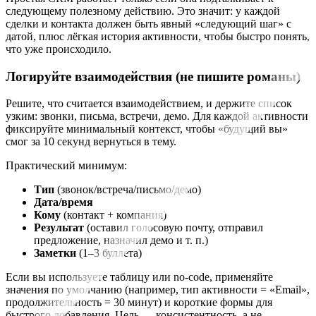
следующему полезному действию. Это значит: у каждой
сделки и контакта должен быть явный «следующий шаг» с
датой, плюс лёгкая история активности, чтобы быстро понять,
что уже происходило.
Логируйте взаимодействия (не пишите романы)
Решите, что считается взаимодействием, и держите список
узким: звонки, письма, встречи, демо. Для каждой активности
фиксируйте минимальный контекст, чтобы «будущий вы»
смог за 10 секунд вернуться в тему.
Практический минимум:
Тип
(звонок/встреча/письмо/демо)
Дата/время
Кому
(контакт + компания)
Результат
(оставил голосовую почту, отправил
предложение, назначил демо и т. п.)
Заметки
(1–3 буллета)
Если вы используете таблицу или no-code, применяйте
значения по умолчанию (например, тип активности = «Email»,
продолжительность = 30 минут) и короткие формы для
быстрого добавления. Цель — консистентность, а не