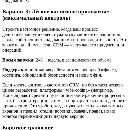
ввод данных.
Вариант 3: Лёгкое кастомное приложение
(максимальный контроль)
Стройте кастомное решение, когда ваш процесс
действительно уникален, нужны глубокие интеграции или
важна собственность над данными и производительность. Это
также верный путь, если CRM — часть вашего продукта или
операций.
Время запуска:
2–8+ недель, в зависимости от объёма.
Поддержка:
постоянная работа инженеров для багфикса,
хостинга, обновлений безопасности и новых фич.
Если хотите контроль кастомной CRM, но без классического
цикла разработки, платформы «vibe-coding» (например,
Koder.ai) дают средний путь: описываете рабочие процессы в
чате, быстро итерации, затем экспортируете код или деплоите
приложение. Это удобно, когда нужны несколько кастомных
экранов и правил (стадии воронки, задачи, права), но не
хочется переинжинирить первую версию.
Короткое сравнение