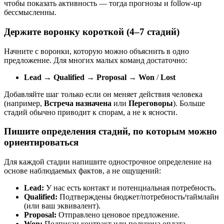
чтобы показать активность — тогда прогнозы и follow-up
бессмысленны.
Держите воронку короткой (4–7 стадий)
Начните с воронки, которую можно объяснить в одно
предложение. Для многих малых команд достаточно:
Lead
→
Qualified
→
Proposal
→
Won
/
Lost
Добавляйте шаг только если он меняет действия человека
(например,
Встреча назначена
или
Переговоры
). Больше
стадий обычно приводит к спорам, а не к ясности.
Пишите определения стадий, по которым можно
ориентироваться
Для каждой стадии напишите однострочное определение на
основе наблюдаемых фактов, а не ощущений:
Lead:
У нас есть контакт и потенциальная потребность.
Qualified:
Подтверждены бюджет/потребность/таймлайн
(или ваш эквивалент).
Proposal:
Отправлено ценовое предложение.
Won:
Подписан контракт или получена оплата