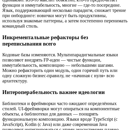
функции и иммутабельность, многие — где-то посередине.
Язык, поддерживающий несколько парадигм, снижает трение
при онбординге: новички могут быть продуктивны,
используя знакомые паттерны, а затем постепенно перенимать
командный стиль.
Инкрементальные рефакторы без
переписывания всего
Кодовые базы изменяются. Мультипарадигмальные языки
позволяют внедрять FP-идеи — чистые функции,
иммутабельность, композицию — небольшими шагами.
Можно рефакторить один модуль, один горячий путь или
одну сложную бизнес-правилу, не «начиная с нуля» всю
архитектуру.
Интероперабельность важнее идеологии
Библиотеки и фреймворки часто ожидают определённых
стилей. UI-фреймворки могут опираться на компонентные
объекты, а библиотеки для данных — поощрять
функциональную композицию. Языки вроде TypeScript (с
JavaScript), Kotlin (с Java) или даже современная Java
позволяют интегрироваться с этими экосистемами плавно —