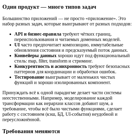
Один продукт — много типов задач
Большинство приложений — не просто «приложение». Это
набор разных задач, которые выигрывают от разных подходов:
API и бизнес-правила
требуют чётких границ,
переиспользования и читаемых доменных моделей.
UI
часто предпочитает композицию, иммутабельные
обновления состояния и предсказуемый поток данных.
Конвейеры данных
хорошо идут под функциональный
стиль: map, filter, transform и стриминг.
Конкурентность и асинхронность
требуют безопасных
паттернов для координации и обработки ошибок.
Тестирование
выигрывает от маленьких чистых
функций и хорошо изолированных компонент.
Принуждать всё к одной парадигме делает части системы
неестественными. Например, моделирование каждой
трансформации как иерархии классов добавит шум, а
требование, чтобы всё было чистыми функциями, сделает
работу с состоянием (кэш, БД, UI-события) неудобной и
переусложнённой.
Требования меняются