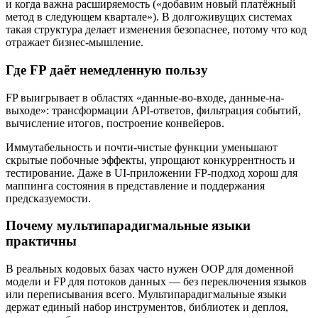
и когда важна расширяемость («добавим новый платёжный
метод в следующем квартале»). В долгоживущих системах
такая структура делает изменения безопаснее, потому что код
отражает бизнес-мышление.
Где FP даёт немедленную пользу
FP выигрывает в областях «данные-во-входе, данные-на-
выходе»: трансформации API-ответов, фильтрация событий,
вычисление итогов, построение конвейеров.
Иммутабельность и почти-чистые функции уменьшают
скрытые побочные эффекты, упрощают конкуррентность и
тестирование. Даже в UI-приложении FP-подход хорош для
маппинга состояния в представление и поддержания
предсказуемости.
Почему мультипарадигмальные языки
практичны
В реальных кодовых базах часто нужен OOP для доменной
модели и FP для потоков данных — без переключения языков
или переписывания всего. Мультипарадигмальные языки
держат единый набор инструментов, библиотек и деплоя,