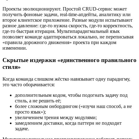
Проекты эволюционируют. Простой CRUD-сервис может
получить фоновые задачи, real-time-апдейты, аналитику или
второе клиентское приложение. Разные модули испытывают
разное давление: где-то нужна скорость, где-то корректность,
где-то быстрая итерация. Мультипарадигмальный язык
позволяет команде адаптироваться локально, не переписывая
«правила дорожного движения» проекта при каждом
изменении.
Скрытые издержки «единственного правильного
стиля»
Когда команда слишком жёстко навязывает одну парадигму,
это часто оборачивается:
дополнительным кодом, чтобы подогнать задачу под
стиль, а не решить её;
более сложным онбордингом («изучи наш способ, а не
просто язык»);
увеличением трения между модулями;
замедлением доставки, когда паттерн не подходит
задаче.