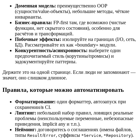
Доменная модель:
преимущественно OOP
(сущности/value-объекты), небольшие методы, чёткие
инварианты.
Бизнес-правила:
FP-first там, где возможно (чистые
функции, нет скрытого состояния), особенно для
расчётов и трансформаций.
Побочные эффекты:
изолируйте на границах (I/O, сеть,
БД). Рассматривайте их как «boundary» модули.
Конкурентность/асинхронность:
выберите один
предпочитаемый стиль (корутины/промисы) и
задокументируйте паттерны.
Держите это на одной странице. Если люди не запоминают —
значит, оно слишком длинное.
Правила, которые можно автоматизировать
Форматирование:
один форматтер, автозапуск при
сохранении/в CI.
Линтинг:
небольшой набор правил, ловящих реальные
проблемы (неиспользуемые переменные, небезопасные
приведения, implicit any и т.п.).
Нейминг:
договоритесь о соглашениях (имена файлов,
типы
/
, суффиксы
,
).
Result
Error
*Service
*Repository