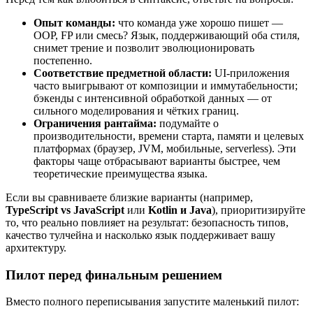
Опыт команды:
что команда уже хорошо пишет —
OOP, FP или смесь? Язык, поддерживающий оба стиля,
снимет трение и позволит эволюционировать
постепенно.
Соответствие предметной области:
UI-приложения
часто выигрывают от композиции и иммутабельности;
бэкенды с интенсивной обработкой данных — от
сильного моделирования и чётких границ.
Ограничения рантайма:
подумайте о
производительности, времени старта, памяти и целевых
платформах (браузер, JVM, мобильные, serverless). Эти
факторы чаще отбрасывают варианты быстрее, чем
теоретические преимущества языка.
Если вы сравниваете близкие варианты (например,
TypeScript vs JavaScript
или
Kotlin и Java
), приоритизируйте
то, что реально повлияет на результат: безопасность типов,
качество тулчейна и насколько язык поддерживает вашу
архитектуру.
Пилот перед финальным решением
Вместо полного переписывания запустите маленький пилот: