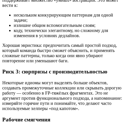
поддерживает множество «умных» абстракций. Это может
вести к:
нескольким конкурирующим паттернам для одной
задачи;
излишне общим вспомогательным слоям;
коду, технически элегантному, но сложному для
изменения в условиях дедлайнов.
Хорошая эвристика: предпочитать самый простой подход,
который команда быстро сможет объяснить, и применять
сложные паттерны, только когда они явно убирают
повторение или уменьшают баги.
Риск 3: сюрпризы с производительностью
Некоторые идиомы могут выделять больше объектов,
создавать промежуточные коллекции или скрывать дорогую
работу — особенно в FP-тяжёлых фрагментах. Это не
аргумент против функционального подхода, а напоминание:
измеряйте горячие пути и понимайте, что делают часто
используемые хелперы «под капотом».
Рабочие смягчения