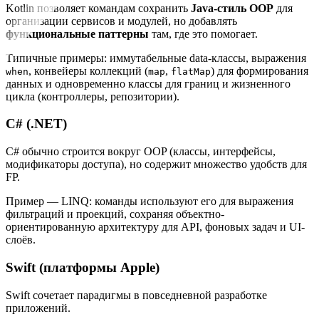
Kotlin позволяет командам сохранить
Java-стиль OOP
для
организации сервисов и модулей, но добавлять
функциональные паттерны
там, где это помогает.
Типичные примеры: иммутабельные data-классы, выражения
, конвейеры коллекций (
,
) для формирования
when
map
flatMap
данных и одновременно классы для границ и жизненного
цикла (контроллеры, репозитории).
C# (.NET)
C# обычно строится вокруг OOP (классы, интерфейсы,
модификаторы доступа), но содержит множество удобств для
FP.
Пример — LINQ: команды используют его для выражения
фильтраций и проекций, сохраняя объектно-
ориентированную архитектуру для API, фоновых задач и UI-
слоёв.
Swift (платформы Apple)
Swift сочетает парадигмы в повседневной разработке
приложений.