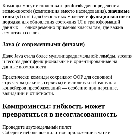
Команды могут использовать
protocols
для определения
возможностей (композиция вместо наследования),
значимые
типы
(
) для безопасных моделей и
функции высшего
struct
порядка
для обновления состояния UI и трансформаций
данных — одновременно применяя классы там, где важна
семантика ссылок.
Java (с современными фичами)
Даже Java стала более мультипарадигмальной: лямбды, streams
и records дают функциональные и ориентированные на
данные возможности.
Практически команды сохраняют OOP для основной
структуры (пакеты, сервисы) и используют streams для
конвейеров преобразований — особенно при парсинге,
валидации и отчётности.
Компромиссы: гибкость может
превратиться в несогласованность
Проведите двухнедельный пилот
Соберите небольшое пилотное приложение в чате и