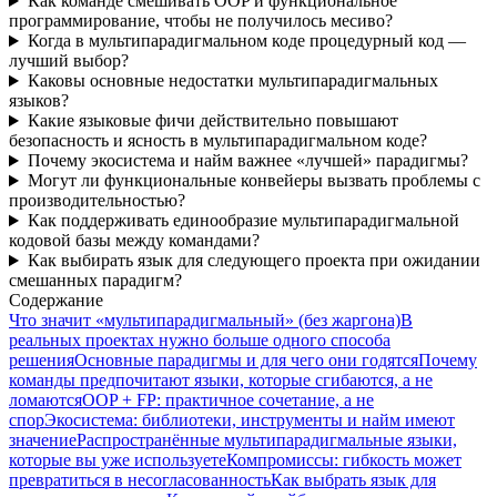
Как команде смешивать OOP и функциональное
программирование, чтобы не получилось месиво?
Когда в мультипарадигмальном коде процедурный код —
лучший выбор?
Каковы основные недостатки мультипарадигмальных
языков?
Какие языковые фичи действительно повышают
безопасность и ясность в мультипарадигмальном коде?
Почему экосистема и найм важнее «лучшей» парадигмы?
Могут ли функциональные конвейеры вызвать проблемы с
производительностью?
Как поддерживать единообразие мультипарадигмальной
кодовой базы между командами?
Как выбирать язык для следующего проекта при ожидании
смешанных парадигм?
Содержание
Что значит «мультипарадигмальный» (без жаргона)
В
реальных проектах нужно больше одного способа
решения
Основные парадигмы и для чего они годятся
Почему
команды предпочитают языки, которые сгибаются, а не
ломаются
OOP + FP: практичное сочетание, а не
спор
Экосистема: библиотеки, инструменты и найм имеют
значение
Распространённые мультипарадигмальные языки,
которые вы уже используете
Компромиссы: гибкость может
превратиться в несогласованность
Как выбрать язык для