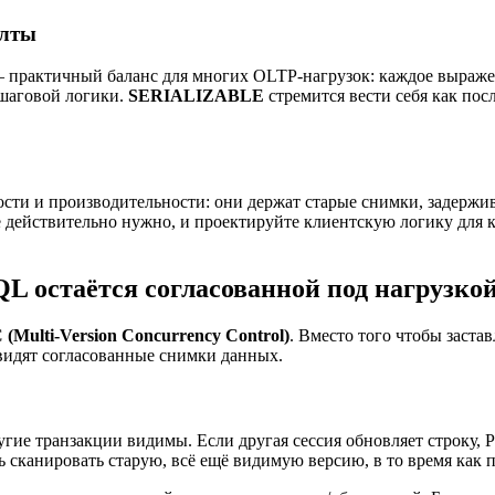
олты
практичный баланс для многих OLTP-нагрузок: каждое выражен
ошаговой логики.
SERIALIZABLE
стремится вести себя как по
сти и производительности: они держат старые снимки, задержи
е действительно нужно, и проектируйте клиентскую логику для 
L остаётся согласованной под нагрузко
Multi-Version Concurrency Control)
. Вместо того чтобы заста
 видят согласованные снимки данных.
угие транзакции видимы. Если другая сессия обновляет строку,
ь сканировать старую, всё ещё видимую версию, в то время как 