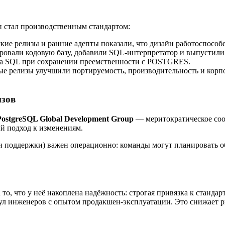
п стал производственным стандартом:
ие релизы и ранние адепты показали, что дизайн работоспособе
вали кодовую базу, добавили SQL-интерпретатор и выпустили 
а SQL при сохранении преемственности с POSTGRES.
 релизы улучшили портируемость, производительность и корпо
изов
PostgreSQL Global Development Group
— меритократическое соо
й подход к изменениям.
и поддержки) важен операционно: команды могут планировать о
 а то, что у неё накоплена надёжность: строгая привязка к стан
л инженеров с опытом продакшен-эксплуатации. Это снижает ри