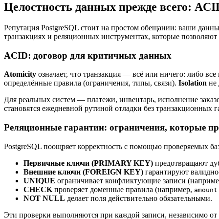
Целостность данных прежде всего: ACI
Репутация PostgreSQL стоит на простом обещании: ваши данные
транзакциях и реляционных инструментах, которые позволяют з
ACID: договор для критичных данных
Atomicity
означает, что транзакция — всё или ничего: либо вс
определённые правила (ограничения, типы, связи).
Isolation
не 
Для реальных систем — платежи, инвентарь, исполнение заказ
становятся ежедневной рутиной отладки без транзакционных г
Реляционные гарантии: ограничения, которые п
PostgreSQL поощряет корректность с помощью проверяемых ба
Первичные ключи (PRIMARY KEY)
предотвращают дуб
Внешние ключи (FOREIGN KEY)
гарантируют валиднос
UNIQUE
ограничивает конфликтующие записи (например,
CHECK
проверяет доменные правила (например,
amount
NOT NULL
делает поля действительно обязательными.
Эти проверки выполняются при каждой записи, независимо от 