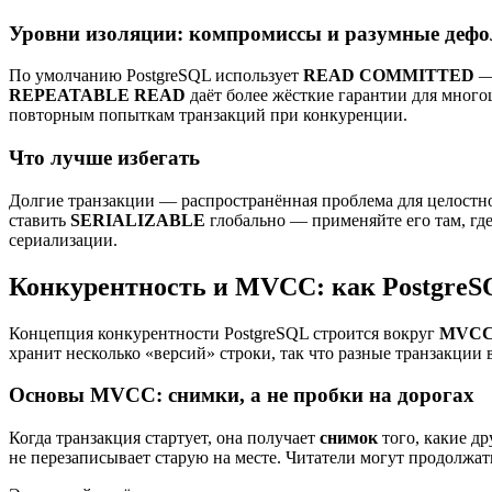
Уровни изоляции: компромиссы и разумные деф
По умолчанию PostgreSQL использует
READ COMMITTED
— 
REPEATABLE READ
даёт более жёсткие гарантии для мног
повторным попыткам транзакций при конкуренции.
Что лучше избегать
Долгие транзакции — распространённая проблема для целостно
ставить
SERIALIZABLE
глобально — применяйте его там, гд
сериализации.
Конкурентность и MVCC: как PostgreSQ
Концепция конкурентности PostgreSQL строится вокруг
MVCC (
хранит несколько «версий» строки, так что разные транзакции
Основы MVCC: снимки, а не пробки на дорогах
Когда транзакция стартует, она получает
снимок
того, какие др
не перезаписывает старую на месте. Читатели могут продолжат