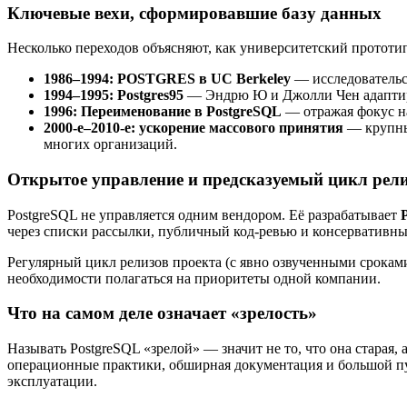
Ключевые вехи, сформировавшие базу данных
Несколько переходов объясняют, как университетский прототи
1986–1994: POSTGRES в UC Berkeley
— исследовательск
1994–1995: Postgres95
— Эндрю Ю и Джолли Чен адаптиро
1996: Переименование в PostgreSQL
— отражая фокус н
2000-е–2010-е: ускорение массового принятия
— крупные
многих организаций.
Открытое управление и предсказуемый цикл рел
PostgreSQL не управляется одним вендором. Её разрабатывает
через списки рассылки, публичный код-ревью и консервативны
Регулярный цикл релизов проекта (с явно озвученными срокам
необходимости полагаться на приоритеты одной компании.
Что на самом деле означает «зрелость»
Называть PostgreSQL «зрелой» — значит не то, что она старая,
операционные практики, обширная документация и большой пу
эксплуатации.