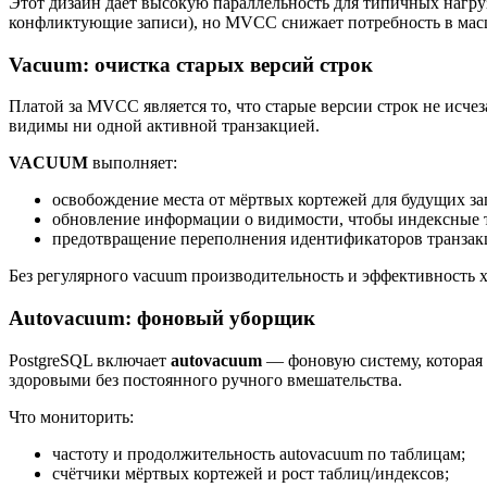
Этот дизайн даёт высокую параллельность для типичных нагру
конфликтующие записи), но MVCC снижает потребность в масш
Vacuum: очистка старых версий строк
Платой за MVCC является то, что старые версии строк не исче
видимы ни одной активной транзакцией.
VACUUM
выполняет:
освобождение места от мёртвых кортежей для будущих за
обновление информации о видимости, чтобы индексные т
предотвращение переполнения идентификаторов транзак
Без регулярного vacuum производительность и эффективность 
Autovacuum: фоновый уборщик
PostgreSQL включает
autovacuum
— фоновую систему, которая 
здоровыми без постоянного ручного вмешательства.
Что мониторить:
частоту и продолжительность autovacuum по таблицам;
счётчики мёртвых кортежей и рост таблиц/индексов;