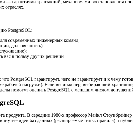
ми — гарантиями транзакций, механизмами восстановления после
х отраслях.
цию PostgreSQL:
а для современных инженерных команд;
ции, долговечность);
служивание);
ть вас в пользу других решений
что PostgreSQL гарантирует, чего не гарантирует и к чему гото
ие рабочей нагрузки). Если вы инженер, выбирающий хранилище
делы помогут оценить PostgreSQL с меньшим числом допущений 
tgreSQL
арта продукта. В середине 1980-х профессор Майкл Стоунбрейкер
винутые идеи баз данных (расширяемые типы, правила) и публик