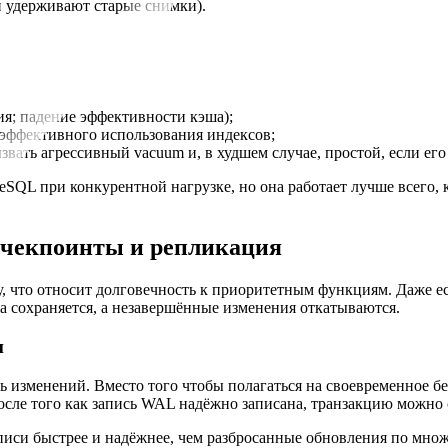
 удерживают старые снимки).
ия; падение эффективности кэша);
еэффективного использования индексов;
ызвать агрессивный vacuum и, в худшем случае, простой, если ег
QL при конкурентной нагрузке, но она работает лучше всего, к
, чекпоинты и репликация
 что относит долговечность к приоритетным функциям. Даже если
а сохраняется, а незавершённые изменения откатываются.
и
 изменений. Вместо того чтобы полагаться на своевременное б
После того как запись WAL надёжно записана, транзакцию можно
писи быстрее и надёжнее, чем разбросанные обновления по мно