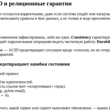
D и реляционные гарантии
 останутся корректными, даже если система упадёт или нагрузка
аписывать правила в базе данных, а не только в коде приложени
е изменения зафиксированы, либо ни одно.
Consistency
гарантируе
даёт параллельным операциям видеть частичную работу.
Durabil
ов — ACID предотвращает ситуации вроде «списали, но не отпра
арантий.
редотвращают ошибки состояния
зой правил:
ли идентичностей.
ть ссылок (нет «осиротевших» строк).
 дубли email).
).
 > 0
того, какой сервис или скрипт выполняет обновление — важно в