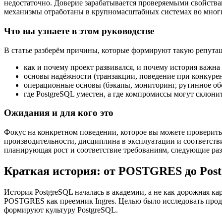
недостаточно. Доверие зарабатывается проверяемыми свойства
механизмы отработаны в крупномасштабных системах во многи
Что вы узнаете в этом руководстве
В статье разберём причины, которые формируют такую репута
как и почему проект развивался, и почему история важн
основы надёжности (транзакции, поведение при конкурен
операционные основы (бэкапы, мониторинг, рутинное об
где PostgreSQL уместен, а где компромиссы могут склони
Ожидания и для кого это
Фокус на конкретном поведении, которое вы можете проверить: 
производительности, дисциплина в эксплуатации и соответств
планирующая рост и соответствие требованиям, следующие раз
Краткая история: от POSTGRES до Pos
История PostgreSQL началась в академии, а не как дорожная к
POSTGRES как преемник Ingres. Целью было исследовать прод
формируют культуру PostgreSQL.