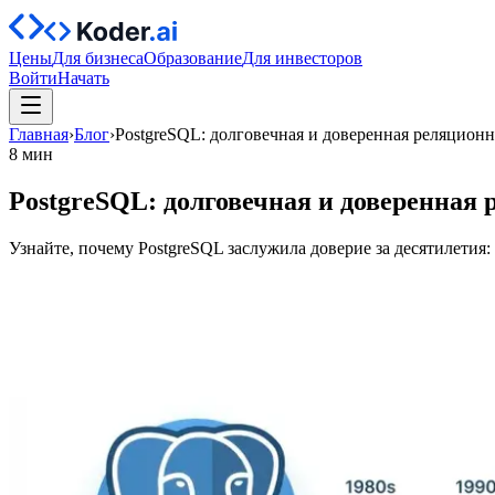
Цены
Для бизнеса
Образование
Для инвесторов
Войти
Начать
Главная
›
Блог
›
PostgreSQL: долговечная и доверенная реляционн
8 мин
PostgreSQL: долговечная и доверенная
Узнайте, почему PostgreSQL заслужила доверие за десятилети