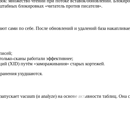
зок: множество чтений при потоке вставок/обновлений. Блокиро
табных блокировках «читатель против писателя».
зают сами по себе. После обновлений и удалений база накаплива
писей;
олько-сканы работали эффективнее;
ций (XID) путём «замораживания» старых кортежей.
хранения ухудшаются.
запускает vacuum (и analyze) на основе активности таблиц. Она