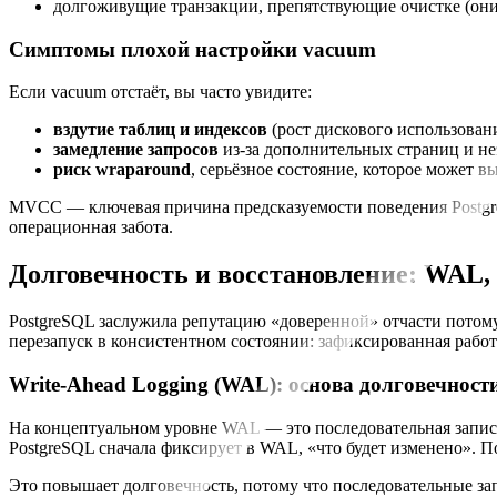
долгоживущие транзакции, препятствующие очистке (они
Симптомы плохой настройки vacuum
Если vacuum отстаёт, вы часто увидите:
вздутие таблиц и индексов
(рост дискового использован
замедление запросов
из‑за дополнительных страниц и н
риск wraparound
, серьёзное состояние, которое может в
MVCC — ключевая причина предсказуемости поведения PostgreS
операционная забота.
Долговечность и восстановление: WAL
PostgreSQL заслужила репутацию «доверенной» отчасти потому,
перезапуск в консистентном состоянии: зафиксированная работ
Write-Ahead Logging (WAL): основа долговечност
На концептуальном уровне WAL — это последовательная запись
PostgreSQL сначала фиксирует в WAL, «что будет изменено». 
Это повышает долговечность, потому что последовательные за