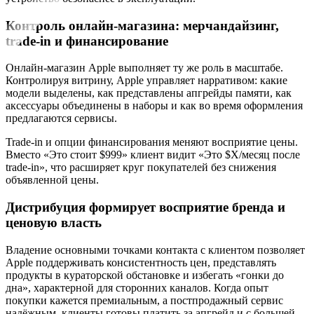
Контроль онлайн‑магазина: мерчандайзинг,
trade‑in и финансирование
Онлайн‑магазин Apple выполняет ту же роль в масштабе.
Контролируя витрину, Apple управляет нарративом: какие
модели выделены, как представлены апгрейды памяти, как
аксессуары объединены в наборы и как во время оформления
предлагаются сервисы.
Trade‑in и опции финансирования меняют восприятие цены.
Вместо «Это стоит $999» клиент видит «Это $X/месяц после
trade‑in», что расширяет круг покупателей без снижения
объявленной цены.
Дистрибуция формирует восприятие бренда и
ценовую власть
Владение основными точками контакта с клиентом позволяет
Apple поддерживать консистентность цен, представлять
продукты в кураторской обстановке и избегать «гонки до
дна», характерной для сторонних каналов. Когда опыт
покупки кажется премиальным, а постпродажный сервис
надёжным, клиенты готовы платить за апгрейд и с большей