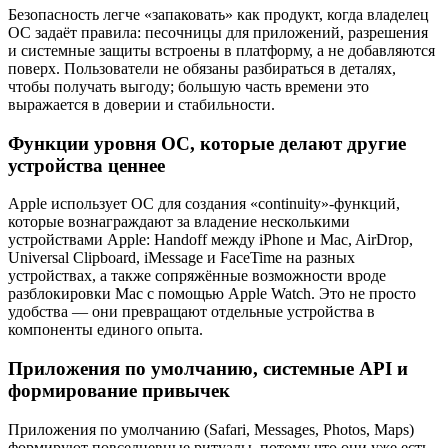
Безопасность легче «запаковать» как продукт, когда владелец
ОС задаёт правила: песочницы для приложений, разрешения
и системные защиты встроены в платформу, а не добавляются
поверх. Пользователи не обязаны разбираться в деталях,
чтобы получать выгоду; большую часть времени это
выражается в доверии и стабильности.
Функции уровня ОС, которые делают другие
устройства ценнее
Apple использует ОС для создания «continuity»‑функций,
которые вознаграждают за владение несколькими
устройствами Apple: Handoff между iPhone и Mac, AirDrop,
Universal Clipboard, iMessage и FaceTime на разных
устройствах, а также сопряжённые возможности вроде
разблокировки Mac с помощью Apple Watch. Это не просто
удобства — они превращают отдельные устройства в
компоненты единого опыта.
Приложения по умолчанию, системные API и
формирование привычек
Приложения по умолчанию (Safari, Messages, Photos, Maps)
формируют повседневные ритуалы, потому что они уже есть,