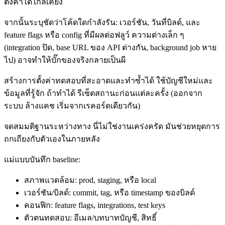
ตั้งค่าได้ใกล้เคียง
จากนั้นระบุชัดว่าโค้ดใดกำลังรัน: เวอร์ชัน, วันที่บิลด์, และ
feature flags หรือ config ที่มีผลต่อฟลูว์ ความต่างเล็ก ๆ
(integration ปิด, base URL ของ API ต่างกัน, background job หาย
ไป) อาจทำให้บั๊กของจริงกลายเป็นผี
สร้างการตั้งค่าทดสอบที่สะอาดและทำซ้ำได้ ใช้บัญชีใหม่และ
ข้อมูลที่รู้จัก ถ้าทำได้ รีเซ็ตสถานะก่อนแต่ละครั้ง (ออกจาก
ระบบ ล้างแคช เริ่มจากเรคอร์ดเดียวกัน)
จดสมมติฐานระหว่างทาง นี่ไม่ใช่งานเคร่งครัด มันช่วยหยุดการ
ถกเถียงกับตัวเองในภายหลัง
แม่แบบบันทึก baseline:
สภาพแวดล้อม: prod, staging, หรือ local
เวอร์ชัน/บิลด์: commit, tag, หรือ timestamp ของบิลด์
คอนฟิก: feature flags, integrations, test keys
ตัวตนทดสอบ: อีเมล/บทบาทบัญชี, สิทธิ์