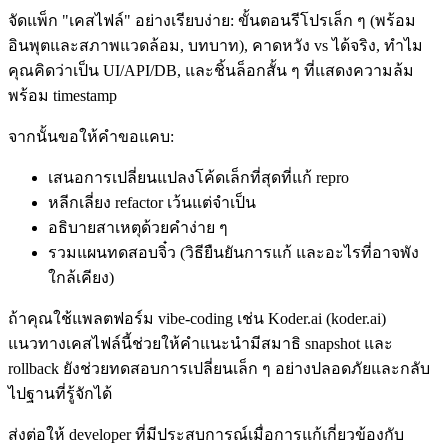
จัดแพ็ก "เคสไฟล์" อย่างเรียบง่าย: ขั้นตอนรีโปรเล็ก ๆ (พร้อม
อินพุตและสภาพแวดล้อม, บทบาท), คาดหวัง vs ได้จริง, ทำไม
คุณคิดว่าเป็น UI/API/DB, และชิ้นล็อกสั้น ๆ ที่แสดงความล้ม
พร้อม timestamp
จากนั้นขอให้คำขอแคบ:
เสนอการเปลี่ยนแปลงโค้ดเล็กที่สุดที่แก้ repro
หลีกเลี่ยง refactor เว้นแต่จำเป็น
อธิบายสาเหตุด้วยคำง่าย ๆ
รวมแผนทดสอบจิ๋ว (วิธียืนยันการแก้ และอะไรที่อาจพัง
ใกล้เคียง)
ถ้าคุณใช้แพลตฟอร์ม vibe-coding เช่น Koder.ai (koder.ai)
แนวทางเคสไฟล์นี้ช่วยให้คำแนะนำมีสมาธิ snapshot และ
rollback ยังช่วยทดสอบการเปลี่ยนเล็ก ๆ อย่างปลอดภัยและกลับ
ไปฐานที่รู้จักได้
ส่งต่อให้ developer ที่มีประสบการณ์เมื่อการแก้เกี่ยวข้องกับ