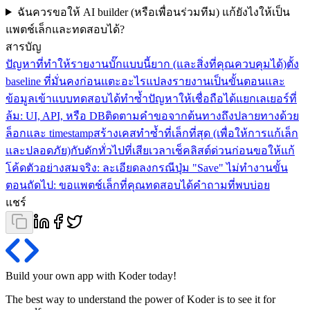
ฉันควรขอให้ AI builder (หรือเพื่อนร่วมทีม) แก้ยังไงให้เป็น
แพตช์เล็กและทดสอบได้?
สารบัญ
ปัญหาที่ทำให้รายงานบั๊กแบบนี้ยาก (และสิ่งที่คุณควบคุมได้)
ตั้ง
baseline ที่มั่นคงก่อนแตะอะไร
แปลงรายงานเป็นขั้นตอนและ
ข้อมูลเข้าแบบทดสอบได้
ทำซ้ำปัญหาให้เชื่อถือได้
แยกเลเยอร์ที่
ล้ม: UI, API, หรือ DB
ติดตามคำขอจากต้นทางถึงปลายทางด้วย
ล็อกและ timestamp
สร้างเคสทำซ้ำที่เล็กที่สุด (เพื่อให้การแก้เล็ก
และปลอดภัย)
กับดักทั่วไปที่เสียเวลา
เช็คลิสต์ด่วนก่อนขอให้แก้
โค้ด
ตัวอย่างสมจริง: ละเอียดลงกรณีปุ่ม "Save" ไม่ทำงาน
ขั้น
ตอนถัดไป: ขอแพตช์เล็กที่คุณทดสอบได้
คำถามที่พบบ่อย
แชร์
Build your own app with Koder
today
!
The best way to understand the power of Koder is to see it for