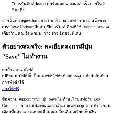
"การบันทึกอัปเดตเรคอร์ดและแสดงผลสำเร็จภายใน 2
วินาที")
จากนั้นทำ regression อย่างรวดเร็ว: ลองบทบาทต่าง, หน้าต่าง
เบราว์เซอร์/private อีกอัน, ฟีเจอร์ใกล้เคียงที่ใช้ endpoint/ตาราง
เดียวกัน, และอินพุตมุม (ว่าง ยาว อักขระพิเศษ)
ตัวอย่างสมจริง: ละเอียดลงกรณีปุ่ม
"Save" ไม่ทำงาน
แก้บั๊กจากเคสไฟล์
เปลี่ยนเคสไฟล์บั๊กเป็นแพตช์ที่โฟกัสด้วยการคุย แล้วยืนยันด้วย
การทำซ้ำได้
ลองใช้ฟรี
ข้อความ support ระบุ: "ปุ่ม Save ไม่ทำอะไรบนฟอร์ม Edit
Customer" คำถามเพิ่มเติมเผยว่ามันเกิดเฉพาะลูกค้าที่สร้างก่อน
เดือนที่แล้ว และเฉพาะเมื่อคุณเปลี่ยนอีเมลเรียกเก็บเงิน