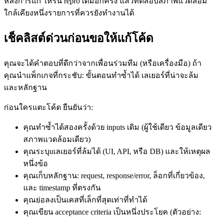
หลังการแก้ ให้รัน repro เดิมอีกครั้ง แล้วทดสอบสภาพแวดล้อม
ใกล้เคียงหนึ่งรายการที่ควรยังทำงานได้
เช็คลิสต์ด่วนก่อนขอให้แก้โค้ด
คุณจะได้คำตอบที่ดีกว่าจากเพื่อนร่วมทีม (หรือเครื่องมือ) ถ้า
คุณนำแพ็กเกจที่กระชับ: ขั้นตอนทำซ้ำได้ เลเยอร์ที่น่าจะล้ม
และหลักฐาน
ก่อนใครแตะโค้ด ยืนยันว่า:
คุณทำซ้ำได้สองครั้งด้วย inputs เดิม (ผู้ใช้เดียว ข้อมูลเดียว
สภาพแวดล้อมเดียว)
คุณระบุuเลเยอร์ที่ล้มได้ (UI, API, หรือ DB) และให้เหตุผล
หนึ่งข้อ
คุณเก็บหลักฐาน: request, response/error, ล็อกที่เกี่ยวข้อง,
และ timestamp ที่ตรงกัน
คุณย่อลงเป็นเคสที่เล็กที่สุดเท่าที่ทำได้
คุณเขียน acceptance criteria เป็นหนึ่งประโยค (ตัวอย่าง: