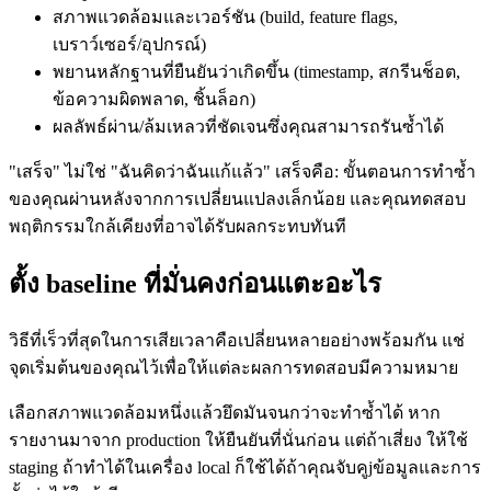
สภาพแวดล้อมและเวอร์ชัน (build, feature flags,
เบราว์เซอร์/อุปกรณ์)
พยานหลักฐานที่ยืนยันว่าเกิดขึ้น (timestamp, สกรีนช็อต,
ข้อความผิดพลาด, ชิ้นล็อก)
ผลลัพธ์ผ่าน/ล้มเหลวที่ชัดเจนซึ่งคุณสามารถรันซ้ำได้
"เสร็จ" ไม่ใช่ "ฉันคิดว่าฉันแก้แล้ว" เสร็จคือ: ขั้นตอนการทำซ้ำ
ของคุณผ่านหลังจากการเปลี่ยนแปลงเล็กน้อย และคุณทดสอบ
พฤติกรรมใกล้เคียงที่อาจได้รับผลกระทบทันที
ตั้ง baseline ที่มั่นคงก่อนแตะอะไร
วิธีที่เร็วที่สุดในการเสียเวลาคือเปลี่ยนหลายอย่างพร้อมกัน แช่
จุดเริ่มต้นของคุณไว้เพื่อให้แต่ละผลการทดสอบมีความหมาย
เลือกสภาพแวดล้อมหนึ่งแล้วยึดมันจนกว่าจะทำซ้ำได้ หาก
รายงานมาจาก production ให้ยืนยันที่นั่นก่อน แต่ถ้าเสี่ยง ให้ใช้
staging ถ้าทำได้ในเครื่อง local ก็ใช้ได้ถ้าคุณจับคูjข้อมูลและการ