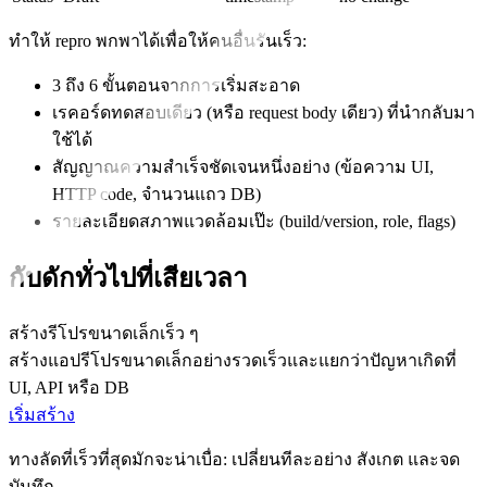
ทำให้ repro พกพาได้เพื่อให้คนอื่นรันเร็ว:
3 ถึง 6 ขั้นตอนจากการเริ่มสะอาด
เรคอร์ดทดสอบเดียว (หรือ request body เดียว) ที่นำกลับมา
ใช้ได้
สัญญาณความสำเร็จชัดเจนหนึ่งอย่าง (ข้อความ UI,
HTTP code, จำนวนแถว DB)
รายละเอียดสภาพแวดล้อมเป๊ะ (build/version, role, flags)
กับดักทั่วไปที่เสียเวลา
สร้างรีโปรขนาดเล็กเร็ว ๆ
สร้างแอปรีโปรขนาดเล็กอย่างรวดเร็วและแยกว่าปัญหาเกิดที่
UI, API หรือ DB
เริ่มสร้าง
ทางลัดที่เร็วที่สุดมักจะน่าเบื่อ: เปลี่ยนทีละอย่าง สังเกต และจด
บันทึก