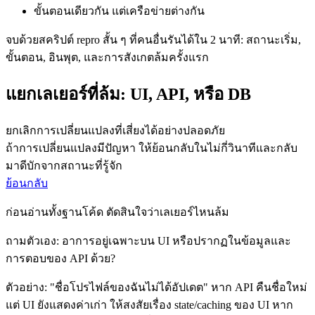
ขั้นตอนเดียวกัน แต่เครือข่ายต่างกัน
จบด้วยสคริปต์ repro สั้น ๆ ที่คนอื่นรันได้ใน 2 นาที: สถานะเริ่ม,
ขั้นตอน, อินพุต, และการสังเกตล้มครั้งแรก
แยกเลเยอร์ที่ล้ม: UI, API, หรือ DB
ยกเลิกการเปลี่ยนแปลงที่เสี่ยงได้อย่างปลอดภัย
ถ้าการเปลี่ยนแปลงมีปัญหา ให้ย้อนกลับในไม่กี่วินาทีและกลับ
มาดีบักจากสถานะที่รู้จัก
ย้อนกลับ
ก่อนอ่านทั้งฐานโค้ด ตัดสินใจว่าเลเยอร์ไหนล้ม
ถามตัวเอง: อาการอยู่เฉพาะบน UI หรือปรากฏในข้อมูลและ
การตอบของ API ด้วย?
ตัวอย่าง: "ชื่อโปรไฟล์ของฉันไม่ได้อัปเดต" หาก API คืนชื่อใหม่
แต่ UI ยังแสดงค่าเก่า ให้สงสัยเรื่อง state/caching ของ UI หาก