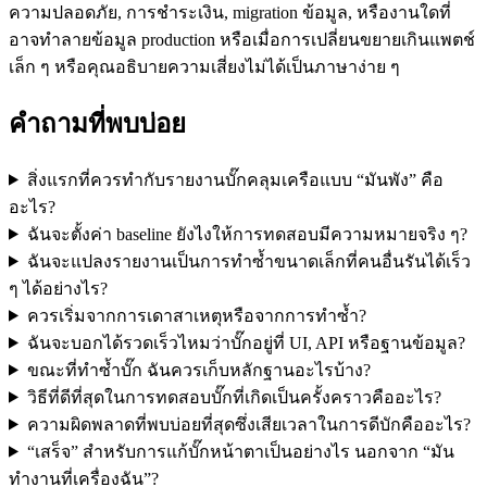
ความปลอดภัย, การชำระเงิน, migration ข้อมูล, หรืองานใดที่
อาจทำลายข้อมูล production หรือเมื่อการเปลี่ยนขยายเกินแพตช์
เล็ก ๆ หรือคุณอธิบายความเสี่ยงไม่ได้เป็นภาษาง่าย ๆ
คำถามที่พบบ่อย
สิ่งแรกที่ควรทำกับรายงานบั๊กคลุมเครือแบบ “มันพัง” คือ
อะไร?
ฉันจะตั้งค่า baseline ยังไงให้การทดสอบมีความหมายจริง ๆ?
ฉันจะแปลงรายงานเป็นการทำซ้ำขนาดเล็กที่คนอื่นรันได้เร็ว
ๆ ได้อย่างไร?
ควรเริ่มจากการเดาสาเหตุหรือจากการทำซ้ำ?
ฉันจะบอกได้รวดเร็วไหมว่าบั๊กอยู่ที่ UI, API หรือฐานข้อมูล?
ขณะที่ทำซ้ำบั๊ก ฉันควรเก็บหลักฐานอะไรบ้าง?
วิธีที่ดีที่สุดในการทดสอบบั๊กที่เกิดเป็นครั้งคราวคืออะไร?
ความผิดพลาดที่พบบ่อยที่สุดซึ่งเสียเวลาในการดีบักคืออะไร?
“เสร็จ” สำหรับการแก้บั๊กหน้าตาเป็นอย่างไร นอกจาก “มัน
ทำงานที่เครื่องฉัน”?