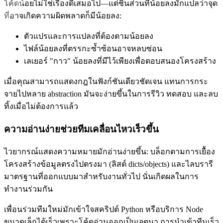
โค้ดน้อยไม่ใช่เรื่องดีเสมอไป—แต่ชิ้นส่วนที่น้อยลงมักแปลว่าจุด
ที่อาจเกิดความผิดพลาดก็มีน้อยลง:
ตัวแปรและการแปลงที่ต้องตามน้อยลง
ไฟล์น้อยลงที่ตรรกะซ้ำซ้อนอาจหลบซ่อน
เลเยอร์ "กาว" น้อยลงที่มีไว้เพียงเพื่อตอบสนองโครงสร้าง
เมื่อคุณสามารถแสดงกฎในฟังก์ชันเดียวชัดเจน แทนการกระ
จายไปหลาย abstraction มันจะง่ายขึ้นในการรีวิว ทดสอบ และลบ
ทิ้งเมื่อไม่ต้องการแล้ว
ความอ่านง่ายช่วยทีมเคลื่อนไหวเร็วขึ้น
ไวยากรณ์แสดงความหมายมักอ่านง่ายขึ้น: บล็อกตามการเยื้อง
โครงสร้างข้อมูลตรงไปตรงมา (ลิสต์ dicts/objects) และไลบรารี
มาตรฐานที่ออกแบบมาสำหรับงานทั่วไป นั่นเกิดผลในการ
ทำงานร่วมกัน
เพื่อนร่วมทีมใหม่มักเข้าใจสคริปต์ Python หรือบริการ Node
ขนาดเล็กได้เร็วเพราะโค้ดอ่านออกเป็นเจตนา การนำเข้าทีมเร็ว