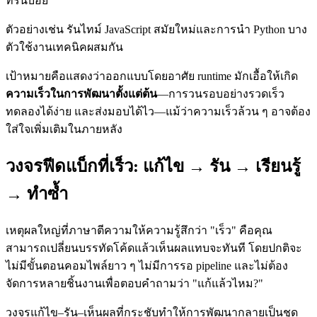
ที่รันบ่อย
ตัวอย่างเช่น รันไทม์ JavaScript สมัยใหม่และการนำ Python บาง
ตัวใช้งานเทคนิคผสมกัน
เป้าหมายคือแสดงว่าออกแบบโดยอาศัย runtime มักเอื้อให้เกิด
ความเร็วในการพัฒนาตั้งแต่ต้น
—การวนรอบอย่างรวดเร็ว
ทดลองได้ง่าย และส่งมอบได้ไว—แม้ว่าความเร็วล้วน ๆ อาจต้อง
ใส่ใจเพิ่มเติมในภายหลัง
วงจรฟีดแบ็กที่เร็ว: แก้ไข → รัน → เรียนรู้
→ ทำซ้ำ
เหตุผลใหญ่ที่ภาษาตีความให้ความรู้สึกว่า "เร็ว" คือคุณ
สามารถเปลี่ยนบรรทัดโค้ดแล้วเห็นผลแทบจะทันที โดยปกติจะ
ไม่มีขั้นตอนคอมไพล์ยาว ๆ ไม่มีการรอ pipeline และไม่ต้อง
จัดการหลายชิ้นงานเพื่อตอบคำถามว่า "แก้แล้วไหม?"
วงจรแก้ไข–รัน–เห็นผลที่กระชับทำให้การพัฒนากลายเป็นชุด