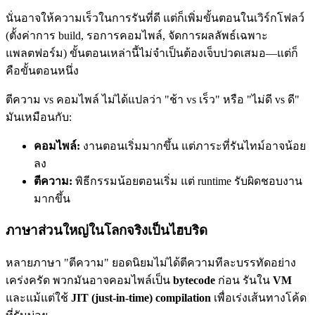
นั่นอาจให้ความเร็วในการรันที่ดี แต่ก็เพิ่มขั้นตอนในเวิร์กโฟลว์
(ตั้งค่าการ build, รอการคอมไพล์, จัดการผลลัพธ์เฉพาะ
แพลตฟอร์ม) ขั้นตอนเหล่านี้ไม่จำเป็นต้องเจ็บปวดเสมอ—แต่ก็
คือขั้นตอนหนึ่ง
ตีความ vs คอมไพล์ ไม่ได้แปลว่า "ช้า vs เร็ว" หรือ "ไม่ดี vs ดี"
มันเหมือนกับ:
คอมไพล์:
งานตอนเริ่มมากขึ้น แต่ภาระที่รันไทม์อาจน้อย
ลง
ตีความ:
พิธีกรรมน้อยตอนเริ่ม แต่ runtime รับผิดชอบงาน
มากขึ้น
ภาษาส่วนใหญ่ในโลกจริงเป็นไฮบริด
หลายภาษา "ตีความ" ยอดนิยมไม่ได้ตีความทีละบรรทัดอย่าง
เคร่งครัด พวกมันอาจคอมไพล์เป็น
bytecode
ก่อน รันใน
VM
และแม้แต่ใช้
JIT (just-in-time) compilation
เพื่อเร่งเส้นทางโค้ด