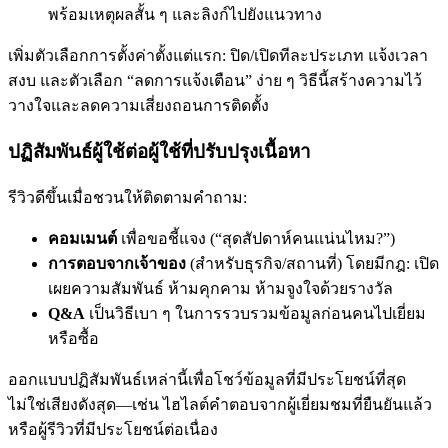
พร้อมเหตุผลสั้น ๆ และลิงก์ไปยังแนวทาง
เพิ่มตัวเลือกการตั้งค่าตั้งแต่แรก: ปิด/เปิดทีละประเภท แจ้งเวลา
สงบ และตัวเลือก “ลดการแจ้งเตือน” ง่าย ๆ วิธีนี้สร้างความไว้
วางใจและลดความเสี่ยงถอนการติดตั้ง
ปฏิสัมพันธ์ผู้ใช้ต่อผู้ใช้ที่ปรับปรุงเนื้อหา
รีวิวดีขึ้นเมื่อชวนให้ติดตามคำถาม:
คอมเมนต์
เพื่อขอชี้แจง (“สุดสัปดาห์คนแน่นไหม?”)
การตอบจากเจ้าของ
(สำหรับธุรกิจ/สถานที่) โดยมีกฎ: เปิด
เผยความสัมพันธ์ ห้ามคุกคาม ห้ามจูงใจด้วยรางวัล
Q&A
เป็นวิธีเบา ๆ ในการรวบรวมข้อมูลก่อนคนไปเยี่ยม
หรือซื้อ
ออกแบบปฏิสัมพันธ์เหล่านี้เพื่อโชว์ข้อมูลที่มีประโยชน์ที่สุด
ไม่ใช่เสียงดังสุด—เช่น ไฮไลต์คำตอบจากผู้เยี่ยมชมที่ยืนยันแล้ว
หรือผู้รีวิวที่มีประโยชน์ต่อเนื่อง