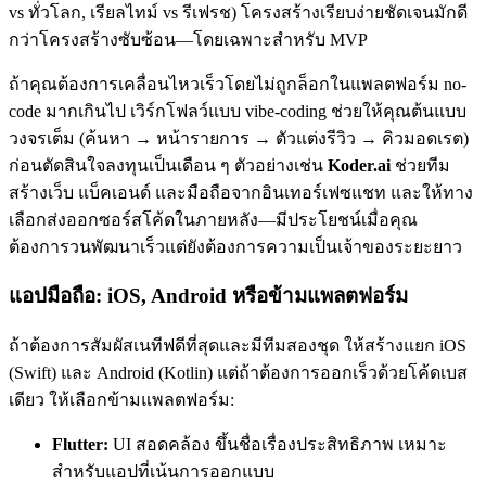
vs ทั่วโลก, เรียลไทม์ vs รีเฟรช) โครงสร้างเรียบง่ายชัดเจนมักดี
กว่าโครงสร้างซับซ้อน—โดยเฉพาะสำหรับ MVP
ถ้าคุณต้องการเคลื่อนไหวเร็วโดยไม่ถูกล็อกในแพลตฟอร์ม no-
code มากเกินไป เวิร์กโฟลว์แบบ vibe-coding ช่วยให้คุณต้นแบบ
วงจรเต็ม (ค้นหา → หน้ารายการ → ตัวแต่งรีวิว → คิวมอดเรต)
ก่อนตัดสินใจลงทุนเป็นเดือน ๆ ตัวอย่างเช่น
Koder.ai
ช่วยทีม
สร้างเว็บ แบ็คเอนด์ และมือถือจากอินเทอร์เฟซแชท และให้ทาง
เลือกส่งออกซอร์สโค้ดในภายหลัง—มีประโยชน์เมื่อคุณ
ต้องการวนพัฒนาเร็วแต่ยังต้องการความเป็นเจ้าของระยะยาว
แอปมือถือ: iOS, Android หรือข้ามแพลตฟอร์ม
ถ้าต้องการสัมผัสเนทีฟดีที่สุดและมีทีมสองชุด ให้สร้างแยก iOS
(Swift) และ Android (Kotlin) แต่ถ้าต้องการออกเร็วด้วยโค้ดเบส
เดียว ให้เลือกข้ามแพลตฟอร์ม:
Flutter:
UI สอดคล้อง ขึ้นชื่อเรื่องประสิทธิภาพ เหมาะ
สำหรับแอปที่เน้นการออกแบบ