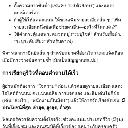
ตั้งความยาวขั้นต่ำ (เช่น 80–120 ตัวอักษร) และแสดง
เคาน์เตอร์สด
ถ้าผู้ใช้ให้แค่คะแนน ให้ชวนเพิ่มรายละเอียดสั้น ๆ: “เพิ่ม
รายละเอียดหนึ่งข้อเพื่อช่วยคนอื่น—อะไรที่โดดเด่น?”
ใช้คำกระตุ้นเฉพาะหมวดหมู่ (“ระบุไซส์” สำหรับเสื้อผ้า,
“ระบุระดับเสียง” สำหรับคาเฟ่)
พิจารณาการยืนยันสั้น ๆ สำหรับหมวดที่อ่อนไหว และแจ้งเตือน
เมื่อมีการวางข้อความซ้ำ (มักเป็นสัญญาณสแปม)
การเรียกดูรีวิวที่ตอบคำถามได้เร็ว
ผู้อ่านมักต้องการ “ใจความ” ก่อน แล้วค่อยดูรายละเอียด แสดง
ไฮไลต์ด้านบน: คะแนนเฉลี่ย การแจกแจง และธีมเด่นไม่กี่ข้อ
(เช่น “ส่งเร็ว”, “พนักงานเป็นมิตร”) แล้วให้การจัดเรียงชัดเจน:
มี
ประโยชน์ที่สุด
,
ล่าสุด
,
สูงสุด
,
ต่ำสุด
ฟิลเตอร์ควรจับความตั้งใจจริง: ช่วงคะแนน ประเภทรีวิว (มีรูป)
วันที่เยี่ยมชม และคุณสมบัติที่เกี่ยวข้อง (เหมาะกับครอบครัว,