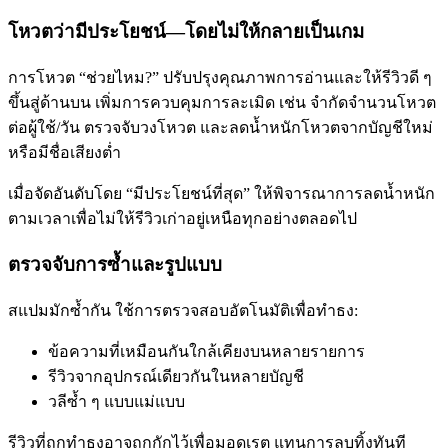
โหวตว่ามีประโยชน์—โดยไม่ให้กลายเป็นเกม
การโหวต “ช่วยไหม?” ปรับปรุงคุณภาพการอ่านและให้รีวิวดี ๆ
ขึ้นสู่ด้านบน เพิ่มการควบคุมการละเมิด เช่น จำกัดจำนวนโหวต
ต่อผู้ใช้/วัน ตรวจจับวงโหวต และลดน้ำหนักโหวตจากบัญชีใหม่
หรือมีชื่อเสียงต่ำ
เมื่อจัดอันดับโดย “มีประโยชน์ที่สุด” ให้พิจารณาการลดน้ำหนัก
ตามเวลาเพื่อไม่ให้รีวิวเก่าอยู่เหนือทุกอย่างตลอดไป
ตรวจจับการซ้ำและรูปแบบ
สแปมมักซ้ำกัน ใช้การตรวจสอบอัตโนมัติเพื่อทำธง:
ข้อความที่เหมือนกันใกล้เคียงบนหลายรายการ
รีวิวจากอุปกรณ์เดียวกันในหลายบัญชี
วลีซ้ำ ๆ แบบแม่แบบ
รีวิวที่ถูกทำธงอาจถูกกักไว้เพื่อมอดเรต แทนการลบทิ้งทันที