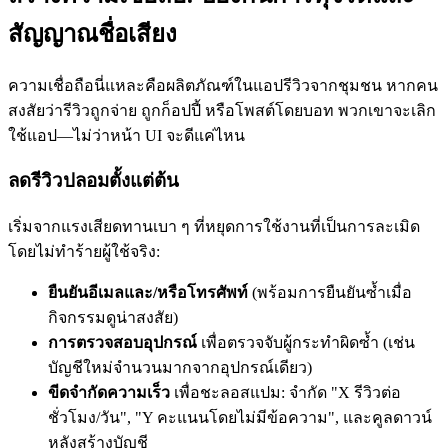
สัญญาณชื่อเสียง
ความเชื่อถือนี่แหละคือผลิตภัณฑ์ในแอปรีวิวจากชุมชน หากคน
สงสัยว่ารีวิวถูกจ่าย ถูกก็อปปี้ หรือโพสต์โดยบอท พวกเขาจะเลิก
ใช้แอป—ไม่ว่าหน้า UI จะดีแค่ไหน
ลดรีวิวปลอมตั้งแต่ต้น
เริ่มจากแรงเสียดทานเบา ๆ ที่หยุดการใช้งานที่เป็นการละเมิด
โดยไม่ทำร้ายผู้ใช้จริง:
ยืนยันอีเมลและ/หรือโทรศัพท์
(พร้อมการยืนยันซ้ำเมื่อ
กิจกรรมดูน่าสงสัย)
การตรวจสอบอุปกรณ์
เพื่อตรวจจับผู้กระทำผิดซ้ำ (เช่น
บัญชีใหม่จำนวนมากจากอุปกรณ์เดียว)
ขีดจำกัดความเร็ว
เพื่อชะลอสแปม: จำกัด "X รีวิวต่อ
ชั่วโมง/วัน", "Y คะแนนโดยไม่มีข้อความ", และคูลดาวน์
หลังสร้างบัญชี