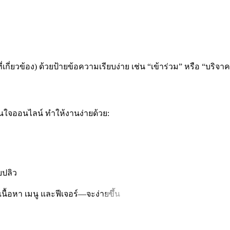
เกี่ยวข้อง) ด้วยป้ายข้อความเรียบง่าย เช่น “เข้าร่วม” หรือ “บริจา
มั่นใจออนไลน์ ทำให้งานง่ายด้วย:
บปลิว
ื้อหา เมนู และฟีเจอร์—จะง่ายขึ้น