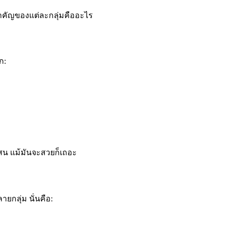
สำคัญของแต่ละกลุ่มคืออะไร
ก:
บสน แม้มันจะสวยก็เถอะ
ยกลุ่ม นั่นคือ: