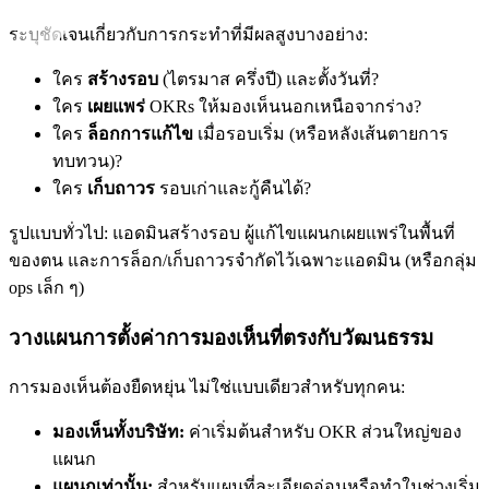
ระบุชัดเจนเกี่ยวกับการกระทำที่มีผลสูงบางอย่าง:
ใคร
สร้างรอบ
(ไตรมาส ครึ่งปี) และตั้งวันที่?
ใคร
เผยแพร่
OKRs ให้มองเห็นนอกเหนือจากร่าง?
ใคร
ล็อกการแก้ไข
เมื่อรอบเริ่ม (หรือหลังเส้นตายการ
ทบทวน)?
ใคร
เก็บถาวร
รอบเก่าและกู้คืนได้?
รูปแบบทั่วไป: แอดมินสร้างรอบ ผู้แก้ไขแผนกเผยแพร่ในพื้นที่
ของตน และการล็อก/เก็บถาวรจำกัดไว้เฉพาะแอดมิน (หรือกลุ่ม
ops เล็ก ๆ)
วางแผนการตั้งค่าการมองเห็นที่ตรงกับวัฒนธรรม
การมองเห็นต้องยืดหยุ่น ไม่ใช่แบบเดียวสำหรับทุกคน:
มองเห็นทั้งบริษัท:
ค่าเริ่มต้นสำหรับ OKR ส่วนใหญ่ของ
แผนก
แผนกเท่านั้น:
สำหรับแผนที่ละเอียดอ่อนหรือทำในช่วงเริ่ม