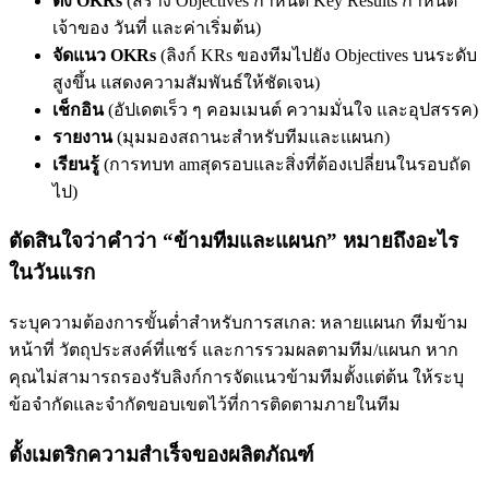
ตั้ง OKRs
(สร้าง Objectives กำหนด Key Results กำหนด
เจ้าของ วันที่ และค่าเริ่มต้น)
จัดแนว OKRs
(ลิงก์ KRs ของทีมไปยัง Objectives บนระดับ
สูงขึ้น แสดงความสัมพันธ์ให้ชัดเจน)
เช็กอิน
(อัปเดตเร็ว ๆ คอมเมนต์ ความมั่นใจ และอุปสรรค)
รายงาน
(มุมมองสถานะสำหรับทีมและแผนก)
เรียนรู้
(การทบท amสุดรอบและสิ่งที่ต้องเปลี่ยนในรอบถัด
ไป)
ตัดสินใจว่าคำว่า “ข้ามทีมและแผนก” หมายถึงอะไร
ในวันแรก
ระบุความต้องการขั้นต่ำสำหรับการสเกล: หลายแผนก ทีมข้าม
หน้าที่ วัตถุประสงค์ที่แชร์ และการรวมผลตามทีม/แผนก หาก
คุณไม่สามารถรองรับลิงก์การจัดแนวข้ามทีมตั้งแต่ต้น ให้ระบุ
ข้อจำกัดและจำกัดขอบเขตไว้ที่การติดตามภายในทีม
ตั้งเมตริกความสำเร็จของผลิตภัณฑ์