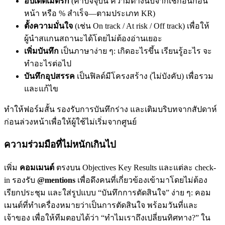
อัปเดตเมตริก
(ค่าปัจจุบัน ความต่างนับจากเช็กอินก่อน
หน้า หรือ % สำเร็จ—ตามประเภท KR)
ตั้งความมั่นใจ
(เช่น On track / At risk / Off track) เพื่อให้
ผู้นำสแกนสถานะได้โดยไม่ต้องอ่านเยอะ
เพิ่มบันทึก
เป็นภาษาง่าย ๆ: เกิดอะไรขึ้น เรียนรู้อะไร จะ
ทำอะไรต่อไป
บันทึกอุปสรรค
เป็นฟิลด์มีโครงสร้าง (ไม่บังคับ) เพื่อรวม
และแก้ไข
ทำให้ฟอร์มสั้น รองรับการบันทึกร่าง และเติมบริบทจากสัปดาห์
ก่อนล่วงหน้าเพื่อให้ผู้ใช้ไม่เริ่มจากศูนย์
ความร่วมมือที่ไม่หนักเกินไป
เพิ่ม
คอมเมนต์
ตรงบน Objectives Key Results และแต่ละ check-
in รองรับ
@mentions
เพื่อดึงคนที่เกี่ยวข้องเข้ามาโดยไม่ต้อง
เรียกประชุม และใส่รูปแบบ “บันทึกการตัดสินใจ” ง่าย ๆ: คอม
เมนต์ที่ทำเครื่องหมายว่าเป็นการตัดสินใจ พร้อมวันที่และ
เจ้าของ เพื่อให้ทีมตอบได้ว่า “ทำไมเราถึงเปลี่ยนทิศทาง?” ใน