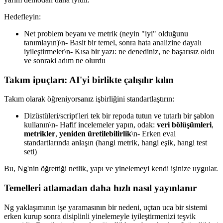
Hedefleyin:
Net problem beyanı ve metrik (neyin "iyi" olduğunu
tanımlayın)\n- Basit bir temel, sonra hata analizine dayalı
iyileştirmeler\n- Kısa bir yazı: ne denediniz, ne başarısız oldu
ve sonraki adım ne olurdu
Takım ipuçları: AI'yi birlikte çalışılır kılın
Takım olarak öğreniyorsanız işbirliğini standartlaştırın:
Dizüstüleri/script'leri tek bir repoda tutun ve tutarlı bir şablon
kullanın\n- Hafif incelemeler yapın, odak:
veri bölüşümleri
,
metrikler
,
yeniden üretilebilirlik
\n- Erken eval
standartlarında anlaşın (hangi metrik, hangi eşik, hangi test
seti)
Bu, Ng'nin öğrettiği netlik, yapı ve yinelemeyi kendi işinize uygular.
Temelleri atlamadan daha hızlı nasıl yayınlanır
Ng yaklaşımının işe yaramasının bir nedeni, uçtan uca bir sistemi
erken kurup sonra disiplinli yinelemeyle iyileştirmenizi teşvik