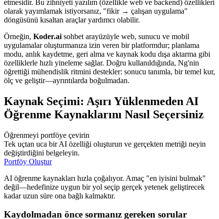
etmesidir. Bu zihniyeti yazılım (özellikle web ve backend) özellikleri
olarak yayımlamak istiyorsanız, "fikir → çalışan uygulama"
döngüsünü kısaltan araçlar yardımcı olabilir.
Örneğin,
Koder.ai
sohbet arayüzüyle web, sunucu ve mobil
uygulamalar oluşturmanıza izin veren bir platformdur; planlama
modu, anlık kaydetme, geri alma ve kaynak kodu dışa aktarma gibi
özelliklerle hızlı yineleme sağlar. Doğru kullanıldığında, Ng'nin
öğrettiği mühendislik ritmini destekler: sonucu tanımla, bir temel kur,
ölç ve geliştir—ayrıntılarda boğulmadan.
Kaynak Seçimi: Aşırı Yüklenmeden AI
Öğrenme Kaynaklarını Nasıl Seçersiniz
Öğrenmeyi portföye çevirin
Tek uçtan uca bir AI özelliği oluşturun ve gerçekten metriği neyin
değiştirdiğini belgeleyin.
Portföy Oluştur
AI öğrenme kaynakları hızla çoğalıyor. Amaç "en iyisini bulmak"
değil—hedefinize uygun bir yol seçip gerçek yetenek geliştirecek
kadar uzun süre ona bağlı kalmaktır.
Kaydolmadan önce sormanız gereken sorular