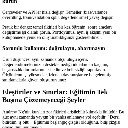
kurun
Çerçeveler ve API'ler hızla değişir. Temeller (bias/variance,
overfitting, train/validation split, değerlendirme) yavaş değişir.
Pratik bir denge: temel fikirleri bir kez öğrenin, sonra araçları
değiştirme işi olarak görün. Portföyünüz, aynı iş akışını yeni bir
kütüphanede yeniden oluşturabildiğinizi gösterebilmeli.
Sorumlu kullanım: doğrulayın, abartmayın
Ürün düşüncesi aynı zamanda ölçülülüğü içerir.
Değerlendirmelerinizin desteklemediği iddialardan kaçının,
başarısızlık durumlarını test edin ve belirsizliği raporlayın.
Ölçümlenmiş iyileşmeler, izlenen davranışlar ve belgelenmiş
sınırlamalarla güven oluşturursunuz.
Eleştiriler ve Sınırlar: Eğitimin Tek
Başına Çözemeyeceği Şeyler
Andrew Ng'nin kursları zor fikirleri erişilebilir kılmakla ünlüdür. Bu
güç aynı zamanda yaygın bir yanlış anlamaya yol açabilir: "Dersi
bitirdim, iş bitti." Eğitimin başlangıç çizgisi olduğunu, bitiş çizgisi
olmadığını unutmayın.