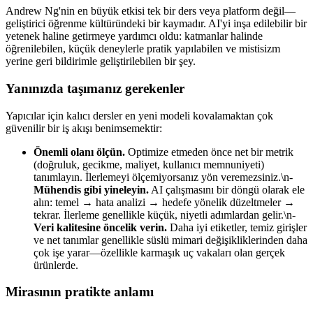
Andrew Ng'nin en büyük etkisi tek bir ders veya platform değil—
geliştirici öğrenme kültüründeki bir kaymadır. AI'yi inşa edilebilir bir
yetenek haline getirmeye yardımcı oldu: katmanlar halinde
öğrenilebilen, küçük deneylerle pratik yapılabilen ve mistisizm
yerine geri bildirimle geliştirilebilen bir şey.
Yanınızda taşımanız gerekenler
Yapıcılar için kalıcı dersler en yeni modeli kovalamaktan çok
güvenilir bir iş akışı benimsemektir:
Önemli olanı ölçün.
Optimize etmeden önce net bir metrik
(doğruluk, gecikme, maliyet, kullanıcı memnuniyeti)
tanımlayın. İlerlemeyi ölçemiyorsanız yön veremezsiniz.\n-
Mühendis gibi yineleyin.
AI çalışmasını bir döngü olarak ele
alın: temel → hata analizi → hedefe yönelik düzeltmeler →
tekrar. İlerleme genellikle küçük, niyetli adımlardan gelir.\n-
Veri kalitesine öncelik verin.
Daha iyi etiketler, temiz girişler
ve net tanımlar genellikle süslü mimari değişikliklerinden daha
çok işe yarar—özellikle karmaşık uç vakaları olan gerçek
ürünlerde.
Mirasının pratikte anlamı