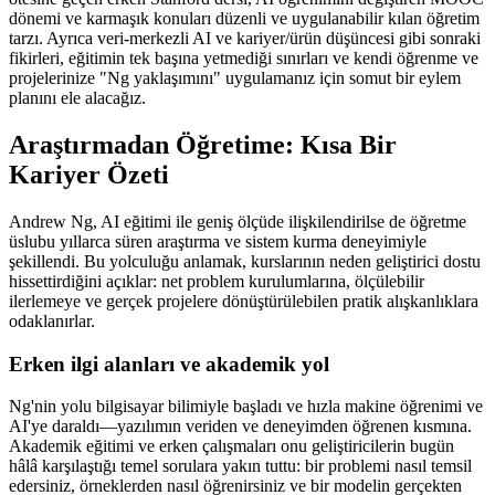
dönemi ve karmaşık konuları düzenli ve uygulanabilir kılan öğretim
tarzı. Ayrıca veri-merkezli AI ve kariyer/ürün düşüncesi gibi sonraki
fikirleri, eğitimin tek başına yetmediği sınırları ve kendi öğrenme ve
projelerinize "Ng yaklaşımını" uygulamanız için somut bir eylem
planını ele alacağız.
Araştırmadan Öğretime: Kısa Bir
Kariyer Özeti
Andrew Ng, AI eğitimi ile geniş ölçüde ilişkilendirilse de öğretme
üslubu yıllarca süren araştırma ve sistem kurma deneyimiyle
şekillendi. Bu yolculuğu anlamak, kurslarının neden geliştirici dostu
hissettirdiğini açıklar: net problem kurulumlarına, ölçülebilir
ilerlemeye ve gerçek projelere dönüştürülebilen pratik alışkanlıklara
odaklanırlar.
Erken ilgi alanları ve akademik yol
Ng'nin yolu bilgisayar bilimiyle başladı ve hızla makine öğrenimi ve
AI'ye daraldı—yazılımın veriden ve deneyimden öğrenen kısmına.
Akademik eğitimi ve erken çalışmaları onu geliştiricilerin bugün
hâlâ karşılaştığı temel sorulara yakın tuttu: bir problemi nasıl temsil
edersiniz, örneklerden nasıl öğrenirsiniz ve bir modelin gerçekten