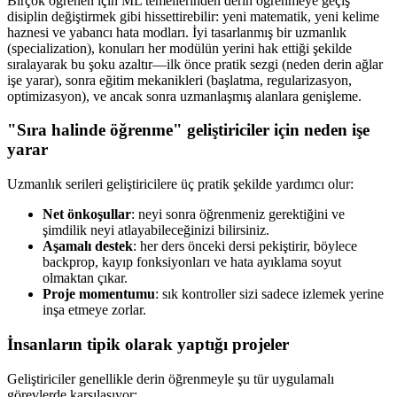
Birçok öğrenen için ML temellerinden derin öğrenmeye geçiş
disiplin değiştirmek gibi hissettirebilir: yeni matematik, yeni kelime
haznesi ve yabancı hata modları. İyi tasarlanmış bir uzmanlık
(specialization), konuları her modülün yerini hak ettiği şekilde
sıralayarak bu şoku azaltır—ilk önce pratik sezgi (neden derin ağlar
işe yarar), sonra eğitim mekanikleri (başlatma, regularizasyon,
optimizasyon), ve ancak sonra uzmanlaşmış alanlara genişleme.
"Sıra halinde öğrenme" geliştiriciler için neden işe
yarar
Uzmanlık serileri geliştiricilere üç pratik şekilde yardımcı olur:
Net önkoşullar
: neyi sonra öğrenmeniz gerektiğini ve
şimdilik neyi atlayabileceğinizi bilirsiniz.
Aşamalı destek
: her ders önceki dersi pekiştirir, böylece
backprop, kayıp fonksiyonları ve hata ayıklama soyut
olmaktan çıkar.
Proje momentumu
: sık kontroller sizi sadece izlemek yerine
inşa etmeye zorlar.
İnsanların tipik olarak yaptığı projeler
Geliştiriciler genellikle derin öğrenmeyle şu tür uygulamalı
görevlerde karşılaşıyor: