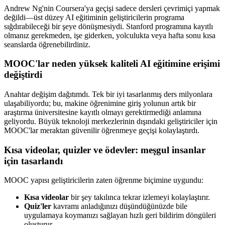
Andrew Ng'nin Coursera'ya geçişi sadece dersleri çevrimiçi yapmak
değildi—üst düzey AI eğitiminin geliştiricilerin programa
sığdırabileceği bir şeye dönüşmesiydi. Stanford programına kayıtlı
olmanız gerekmeden, işe giderken, yolculukta veya hafta sonu kısa
seanslarda öğrenebilirdiniz.
MOOC'lar neden yüksek kaliteli AI eğitimine erişimi
değiştirdi
Anahtar değişim dağıtımdı. Tek bir iyi tasarlanmış ders milyonlara
ulaşabiliyordu; bu, makine öğrenimine giriş yolunun artık bir
araştırma üniversitesine kayıtlı olmayı gerektirmediği anlamına
geliyordu. Büyük teknoloji merkezlerinin dışındaki geliştiriciler için
MOOC'lar meraktan güvenilir öğrenmeye geçişi kolaylaştırdı.
Kısa videolar, quizler ve ödevler: meşgul insanlar
için tasarlandı
MOOC yapısı geliştiricilerin zaten öğrenme biçimine uygundu:
Kısa videolar
bir şey takılınca tekrar izlemeyi kolaylaştırır.
Quiz'ler
kavramı anladığınızı düşündüğünüzde bile
uygulamaya koymanızı sağlayan hızlı geri bildirim döngüleri
oluşturur.