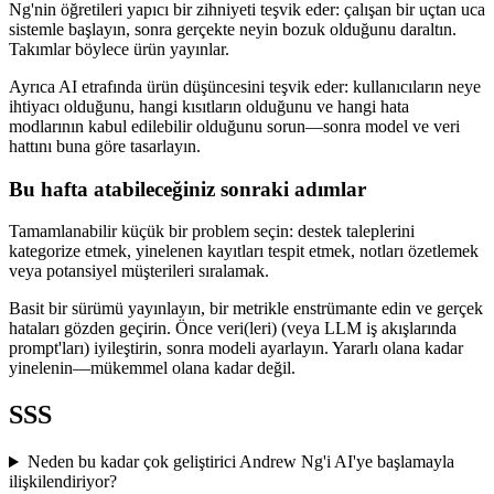
Ng'nin öğretileri yapıcı bir zihniyeti teşvik eder: çalışan bir uçtan uca
sistemle başlayın, sonra gerçekte neyin bozuk olduğunu daraltın.
Takımlar böylece ürün yayınlar.
Ayrıca AI etrafında ürün düşüncesini teşvik eder: kullanıcıların neye
ihtiyacı olduğunu, hangi kısıtların olduğunu ve hangi hata
modlarının kabul edilebilir olduğunu sorun—sonra model ve veri
hattını buna göre tasarlayın.
Bu hafta atabileceğiniz sonraki adımlar
Tamamlanabilir küçük bir problem seçin: destek taleplerini
kategorize etmek, yinelenen kayıtları tespit etmek, notları özetlemek
veya potansiyel müşterileri sıralamak.
Basit bir sürümü yayınlayın, bir metrikle enstrümante edin ve gerçek
hataları gözden geçirin. Önce veri(leri) (veya LLM iş akışlarında
prompt'ları) iyileştirin, sonra modeli ayarlayın. Yararlı olana kadar
yinelenin—mükemmel olana kadar değil.
SSS
Neden bu kadar çok geliştirici Andrew Ng'i AI'ye başlamayla
ilişkilendiriyor?