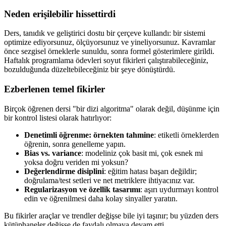
Neden erişilebilir hissettirdi
Ders, tanıdık ve geliştirici dostu bir çerçeve kullandı: bir sistemi
optimize ediyorsunuz, ölçüyorsunuz ve yineliyorsunuz. Kavramlar
önce sezgisel örneklerle sunuldu, sonra formel gösterimlere girildi.
Haftalık programlama ödevleri soyut fikirleri çalıştırabileceğiniz,
bozulduğunda düzeltebileceğiniz bir şeye dönüştürdü.
Ezberlenen temel fikirler
Birçok öğrenen dersi "bir dizi algoritma" olarak değil, düşünme için
bir kontrol listesi olarak hatırlıyor:
Denetimli öğrenme: örnekten tahmine
: etiketli örneklerden
öğrenin, sonra genelleme yapın.
Bias vs. variance
: modeliniz çok basit mi, çok esnek mi
yoksa doğru veriden mi yoksun?
Değerlendirme disiplini
: eğitim hatası başarı değildir;
doğrulama/test setleri ve net metriklere ihtiyacınız var.
Regularizasyon ve özellik tasarımı
: aşırı uydurmayı kontrol
edin ve öğrenilmesi daha kolay sinyaller yaratın.
Bu fikirler araçlar ve trendler değişse bile iyi taşınır; bu yüzden ders
kütüphaneler değişse de faydalı olmaya devam etti.