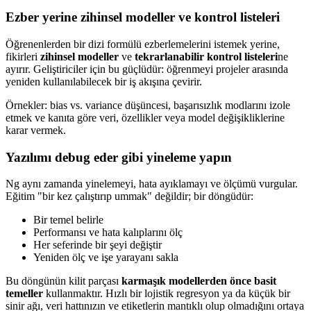
Ezber yerine zihinsel modeller ve kontrol listeleri
Öğrenenlerden bir dizi formülü ezberlemelerini istemek yerine,
fikirleri
zihinsel modeller
ve
tekrarlanabilir kontrol listeleri
ne
ayırır. Geliştiriciler için bu güçlüdür: öğrenmeyi projeler arasında
yeniden kullanılabilecek bir iş akışına çevirir.
Örnekler: bias vs. variance düşüncesi, başarısızlık modlarını izole
etmek ve kanıta göre veri, özellikler veya model değişikliklerine
karar vermek.
Yazılımı debug eder gibi yineleme yapın
Ng aynı zamanda yinelemeyi, hata ayıklamayı ve ölçümü vurgular.
Eğitim "bir kez çalıştırıp ummak" değildir; bir döngüdür:
Bir temel belirle
Performansı ve hata kalıplarını ölç
Her seferinde bir şeyi değiştir
Yeniden ölç ve işe yarayanı sakla
Bu döngünün kilit parçası
karmaşık modellerden önce basit
temeller
kullanmaktır. Hızlı bir lojistik regresyon ya da küçük bir
sinir ağı, veri hattınızın ve etiketlerin mantıklı olup olmadığını ortaya