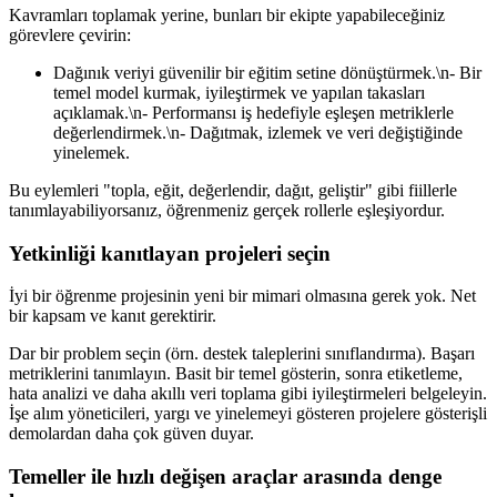
Kavramları toplamak yerine, bunları bir ekipte yapabileceğiniz
görevlere çevirin:
Dağınık veriyi güvenilir bir eğitim setine dönüştürmek.\n- Bir
temel model kurmak, iyileştirmek ve yapılan takasları
açıklamak.\n- Performansı iş hedefiyle eşleşen metriklerle
değerlendirmek.\n- Dağıtmak, izlemek ve veri değiştiğinde
yinelemek.
Bu eylemleri "topla, eğit, değerlendir, dağıt, geliştir" gibi fiillerle
tanımlayabiliyorsanız, öğrenmeniz gerçek rollerle eşleşiyordur.
Yetkinliği kanıtlayan projeleri seçin
İyi bir öğrenme projesinin yeni bir mimari olmasına gerek yok. Net
bir kapsam ve kanıt gerektirir.
Dar bir problem seçin (örn. destek taleplerini sınıflandırma). Başarı
metriklerini tanımlayın. Basit bir temel gösterin, sonra etiketleme,
hata analizi ve daha akıllı veri toplama gibi iyileştirmeleri belgeleyin.
İşe alım yöneticileri, yargı ve yinelemeyi gösteren projelere gösterişli
demolardan daha çok güven duyar.
Temeller ile hızlı değişen araçlar arasında denge