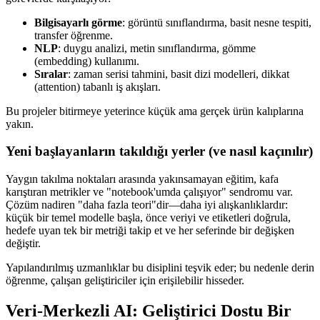
Bilgisayarlı görme
: görüntü sınıflandırma, basit nesne tespiti,
transfer öğrenme.
NLP
: duygu analizi, metin sınıflandırma, gömme
(embedding) kullanımı.
Sıralar
: zaman serisi tahmini, basit dizi modelleri, dikkat
(attention) tabanlı iş akışları.
Bu projeler bitirmeye yeterince küçük ama gerçek ürün kalıplarına
yakın.
Yeni başlayanların takıldığı yerler (ve nasıl kaçınılır)
Yaygın takılma noktaları arasında yakınsamayan eğitim, kafa
karıştıran metrikler ve "notebook'umda çalışıyor" sendromu var.
Çözüm nadiren "daha fazla teori"dir—daha iyi alışkanlıklardır:
küçük bir temel modelle başla, önce veriyi ve etiketleri doğrula,
hedefe uyan tek bir metriği takip et ve her seferinde bir değişken
değiştir.
Yapılandırılmış uzmanlıklar bu disiplini teşvik eder; bu nedenle derin
öğrenme, çalışan geliştiriciler için erişilebilir hisseder.
Veri-Merkezli AI: Geliştirici Dostu Bir