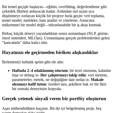
Bir temel geçişle başlayın—eğitim, overfitting, değerlendirme gibi
çekirdek fikirleri anlayacak kadar. Ardından sizi uçtan uca
düşünmeye zorlayan küçük bir projeye hızla geçin: veri toplama,
temel model, metrikler, hata analizi ve yineleme. Amacınız
mükemmel bir model değil—tekrarlanabilir bir iş akışı kurmak.
Birkaç küçük deneyi yayınladıktan sonra uzmanlaşın (NLP, görme,
öneri sistemleri, MLOps). Uzmanlaşma gerçek problemlerden gelen
"kancalarla" daha kalıcı olur.
Hayatınızı ele geçirmeden biriken alışkanlıklar
İlerlemenizi haftalık sprint gibi ele alın:
Haftada 2–4 odaklanmış oturum
: bir teori oturumu, kalanlar
inşa ve debug.\n-
Her çalıştırmayı takip edin
: veri sürümü,
parametreler, metrik, ne değiştiğine dair notlar.\n-
Makale
okumayı hafif tutun
: özetleri tara, şekillere bak ve bir fikri
bir sonraki deneyinize kopyala.
Gerçek yetenek sinyali veren bir portföy oluşturun
Aşırı mühendislikten kaçının. Bir-iki iyi belgelenmiş proje, beş
yarım demodan daha iyidir.