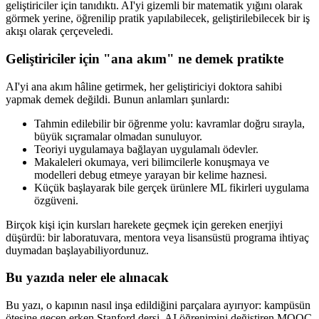
geliştiriciler için tanıdıktı. AI'yi gizemli bir matematik yığını olarak
görmek yerine, öğrenilip pratik yapılabilecek, geliştirilebilecek bir iş
akışı olarak çerçeveledi.
Geliştiriciler için "ana akım" ne demek pratikte
AI'yi ana akım hâline getirmek, her geliştiriciyi doktora sahibi
yapmak demek değildi. Bunun anlamları şunlardı:
Tahmin edilebilir bir öğrenme yolu: kavramlar doğru sırayla,
büyük sıçramalar olmadan sunuluyor.
Teoriyi uygulamaya bağlayan uygulamalı ödevler.
Makaleleri okumaya, veri bilimcilerle konuşmaya ve
modelleri debug etmeye yarayan bir kelime haznesi.
Küçük başlayarak bile gerçek ürünlere ML fikirleri uygulama
özgüveni.
Birçok kişi için kursları harekete geçmek için gereken enerjiyi
düşürdü: bir laboratuvara, mentora veya lisansüstü programa ihtiyaç
duymadan başlayabiliyordunuz.
Bu yazıda neler ele alınacak
Bu yazı, o kapının nasıl inşa edildiğini parçalara ayırıyor: kampüsün
ötesine geçen erken Stanford dersi, AI öğrenimini değiştiren MOOC