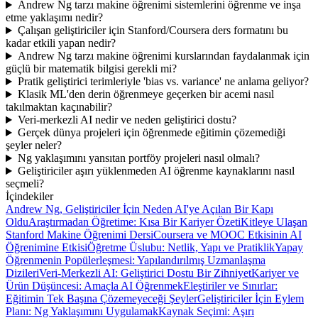
Andrew Ng tarzı makine öğrenimi sistemlerini öğrenme ve inşa
etme yaklaşımı nedir?
Çalışan geliştiriciler için Stanford/Coursera ders formatını bu
kadar etkili yapan nedir?
Andrew Ng tarzı makine öğrenimi kurslarından faydalanmak için
güçlü bir matematik bilgisi gerekli mi?
Pratik geliştirici terimleriyle 'bias vs. variance' ne anlama geliyor?
Klasik ML'den derin öğrenmeye geçerken bir acemi nasıl
takılmaktan kaçınabilir?
Veri-merkezli AI nedir ve neden geliştirici dostu?
Gerçek dünya projeleri için öğrenmede eğitimin çözemediği
şeyler neler?
Ng yaklaşımını yansıtan portföy projeleri nasıl olmalı?
Geliştiriciler aşırı yüklenmeden AI öğrenme kaynaklarını nasıl
seçmeli?
İçindekiler
Andrew Ng, Geliştiriciler İçin Neden AI'ye Açılan Bir Kapı
Oldu
Araştırmadan Öğretime: Kısa Bir Kariyer Özeti
Kitleye Ulaşan
Stanford Makine Öğrenimi Dersi
Coursera ve MOOC Etkisinin AI
Öğrenimine Etkisi
Öğretme Üslubu: Netlik, Yapı ve Pratiklik
Yapay
Öğrenmenin Popülerleşmesi: Yapılandırılmış Uzmanlaşma
Dizileri
Veri-Merkezli AI: Geliştirici Dostu Bir Zihniyet
Kariyer ve
Ürün Düşüncesi: Amaçla AI Öğrenmek
Eleştiriler ve Sınırlar:
Eğitimin Tek Başına Çözemeyeceği Şeyler
Geliştiriciler İçin Eylem
Planı: Ng Yaklaşımını Uygulamak
Kaynak Seçimi: Aşırı