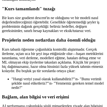
"Kurs tamamlandı" tuzağı
Bir kurs size gradient descent'in ne olduğunu ve bir modeli nasıl
değerlendireceğinizi öğretebilir. Genellikle öğretemediği şeyler iş
probleminin dağınık gerçekliği: belirsiz hedefler, değişen
gereksinimler, sınırlı hesap kaynakları ve eksik/tutarsız veri.
Projelerin neden notlardan daha önemli olduğu
Kurs tabanlı öğrenme çoğunlukla kontrollü alıştırmadır. Gerçek
ilerleme, uçtan uca bir şeyi inşa ettiğinizde olur—başarı metriklerini
tanımlama, veri derleme, modelleri eğitme, hataları debug etme ve
ML olmayan ekip üyelerine takasları açıklama. Küçük bir projeyi
hiç dağıtmazsanız, hazır olma hissinizi fazla yüksek tahmin etmeniz
kolaydır. Bu boşluk şu tür sorularda ortaya çıkar:
"Hangi veriyi yasal olarak kullanabiliriz?"\n- "Bunu verimli
şekilde nasıl etiketleriz?"\n- "Yenmemiz gereken temel model
nedir?"
Bağlam, alan bilgisi ve veri erişimi
AI performansı çoğunlukla süslü mimarilerden ziyade alan bilgisini