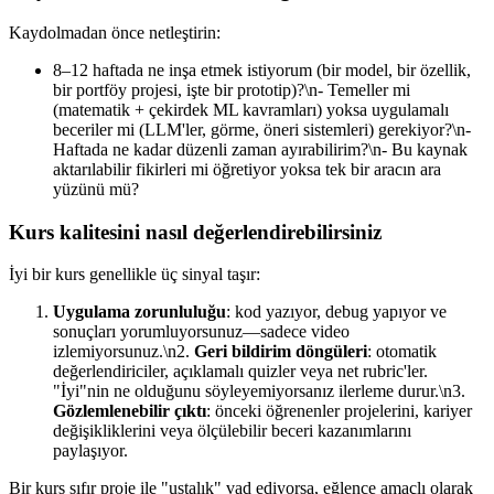
Kaydolmadan önce netleştirin:
8–12 haftada ne inşa etmek istiyorum (bir model, bir özellik,
bir portföy projesi, işte bir prototip)?\n- Temeller mi
(matematik + çekirdek ML kavramları) yoksa uygulamalı
beceriler mi (LLM'ler, görme, öneri sistemleri) gerekiyor?\n-
Haftada ne kadar düzenli zaman ayırabilirim?\n- Bu kaynak
aktarılabilir fikirleri mi öğretiyor yoksa tek bir aracın ara
yüzünü mü?
Kurs kalitesini nasıl değerlendirebilirsiniz
İyi bir kurs genellikle üç sinyal taşır:
Uygulama zorunluluğu
: kod yazıyor, debug yapıyor ve
sonuçları yorumluyorsunuz—sadece video
izlemiyorsunuz.\n2.
Geri bildirim döngüleri
: otomatik
değerlendiriciler, açıklamalı quizler veya net rubric'ler.
"İyi"nin ne olduğunu söyleyemiyorsanız ilerleme durur.\n3.
Gözlemlenebilir çıktı
: önceki öğrenenler projelerini, kariyer
değişikliklerini veya ölçülebilir beceri kazanımlarını
paylaşıyor.
Bir kurs sıfır proje ile "ustalık" vad ediyorsa, eğlence amaçlı olarak