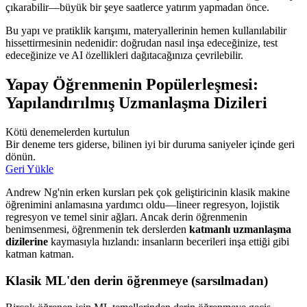
çıkarabilir—büyük bir şeye saatlerce yatırım yapmadan önce.
Bu yapı ve pratiklik karışımı, materyallerinin hemen kullanılabilir
hissettirmesinin nedenidir: doğrudan nasıl inşa edeceğinize, test
edeceğinize ve AI özellikleri dağıtacağınıza çevrilebilir.
Yapay Öğrenmenin Popülerleşmesi:
Yapılandırılmış Uzmanlaşma Dizileri
Kötü denemelerden kurtulun
Bir deneme ters giderse, bilinen iyi bir duruma saniyeler içinde geri
dönün.
Geri Yükle
Andrew Ng'nin erken kursları pek çok geliştiricinin klasik makine
öğrenimini anlamasına yardımcı oldu—lineer regresyon, lojistik
regresyon ve temel sinir ağları. Ancak derin öğrenmenin
benimsenmesi, öğrenmenin tek derslerden
katmanlı uzmanlaşma
dizilerine
kaymasıyla hızlandı: insanların becerileri inşa ettiği gibi
katman katman.
Klasik ML'den derin öğrenmeye (sarsılmadan)