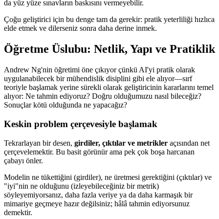
da yüz yüze sınavların baskısını vermeyebilir.
Çoğu geliştirici için bu denge tam da gerekir: pratik yeterliliği hızlıca
elde etmek ve dilerseniz sonra daha derine inmek.
Öğretme Üslubu: Netlik, Yapı ve Pratiklik
Andrew Ng'nin öğretimi öne çıkıyor çünkü AI'yi pratik olarak
uygulanabilecek bir mühendislik disiplini gibi ele alıyor—sırf
teoriyle başlamak yerine sürekli olarak geliştiricinin kararlarını temel
alıyor: Ne tahmin ediyoruz? Doğru olduğumuzu nasıl bileceğiz?
Sonuçlar kötü olduğunda ne yapacağız?
Keskin problem çerçevesiyle başlamak
Tekrarlayan bir desen,
girdiler, çıktılar ve metrikler
açısından net
çerçevelemektir. Bu basit görünür ama pek çok boşa harcanan
çabayı önler.
Modelin ne tükettiğini (girdiler), ne üretmesi gerektiğini (çıktılar) ve
"iyi"nin ne olduğunu (izleyebileceğiniz bir metrik)
söyleyemiyorsanız, daha fazla veriye ya da daha karmaşık bir
mimariye geçmeye hazır değilsiniz; hâlâ tahmin ediyorsunuz
demektir.