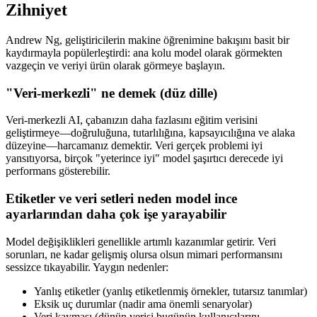
Zihniyet
Andrew Ng, geliştiricilerin makine öğrenimine bakışını basit bir
kaydırmayla popülerleştirdi: ana kolu model olarak görmekten
vazgeçin ve veriyi ürün olarak görmeye başlayın.
"Veri-merkezli" ne demek (düz dille)
Veri-merkezli AI, çabanızın daha fazlasını eğitim verisini
geliştirmeye—doğruluğuna, tutarlılığına, kapsayıcılığına ve alaka
düzeyine—harcamanız demektir. Veri gerçek problemi iyi
yansıtıyorsa, birçok "yeterince iyi" model şaşırtıcı derecede iyi
performans gösterebilir.
Etiketler ve veri setleri neden model ince
ayarlarından daha çok işe yarayabilir
Model değişiklikleri genellikle artımlı kazanımlar getirir. Veri
sorunları, ne kadar gelişmiş olursa olsun mimari performansını
sessizce tıkayabilir. Yaygın nedenler:
Yanlış etiketler (yanlış etiketlenmiş örnekler, tutarsız tanımlar)
Eksik uç durumlar (nadir ama önemli senaryolar)
Veri kayması (dünün verisi bugünün kullanıcılarını