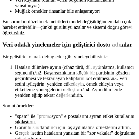
yansıtmıyor)
Muğlak örnekler (insanlar bile anlaşamıyor)
Bu sorunları düzeltmek metrikleri model değişikliğinden daha çok
hareket ettirebilir—çünkü gürültüyü azaltır ve sistemi doğru görevi
öğretirsiniz.
Veri odaklı yinelemeler için geliştirici dostu adımlar
Bir geliştirici olarak debug eder gibi yineleyebilirsiniz:
Hataları dilimlere ayırın (cihaz türü, dil, aydınlatma, kullanıcı
segmenti).\n2. Başarısızlıkların küçük bir partisinin gözden
geçirilmesi ve tekrarlayan kalıpların not edilmesi.\n3. Veri
setini iyileştirin: yeniden etiketleyin, örnek ekleyin veya
etiketleme yönergelerini netleştirin.\n4. Aynı dilimlerde
yeniden eğitip tekrar değerlendirin.
Somut örnekler:
"spam" ile "promosyon" e-postalarını ayıran etiket kurallarını
sıkılaştırın.
Görüntü sınıflandırıcı için loş aydınlatma örneklerini artırın.
Gerçek üretim hatalarını yansıtan bir "zor vakalar" doğrulama
seti oluşturun.