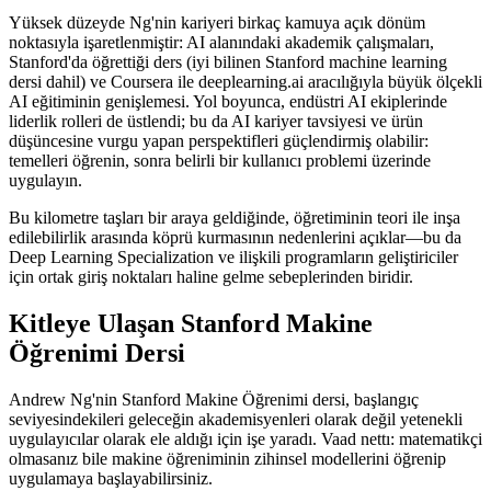
Yüksek düzeyde Ng'nin kariyeri birkaç kamuya açık dönüm
noktasıyla işaretlenmiştir: AI alanındaki akademik çalışmaları,
Stanford'da öğrettiği ders (iyi bilinen Stanford machine learning
dersi dahil) ve Coursera ile deeplearning.ai aracılığıyla büyük ölçekli
AI eğitiminin genişlemesi. Yol boyunca, endüstri AI ekiplerinde
liderlik rolleri de üstlendi; bu da AI kariyer tavsiyesi ve ürün
düşüncesine vurgu yapan perspektifleri güçlendirmiş olabilir:
temelleri öğrenin, sonra belirli bir kullanıcı problemi üzerinde
uygulayın.
Bu kilometre taşları bir araya geldiğinde, öğretiminin teori ile inşa
edilebilirlik arasında köprü kurmasının nedenlerini açıklar—bu da
Deep Learning Specialization ve ilişkili programların geliştiriciler
için ortak giriş noktaları haline gelme sebeplerinden biridir.
Kitleye Ulaşan Stanford Makine
Öğrenimi Dersi
Andrew Ng'nin Stanford Makine Öğrenimi dersi, başlangıç
seviyesindekileri geleceğin akademisyenleri olarak değil yetenekli
uygulayıcılar olarak ele aldığı için işe yaradı. Vaad nettı: matematikçi
olmasanız bile makine öğreniminin zihinsel modellerini öğrenip
uygulamaya başlayabilirsiniz.