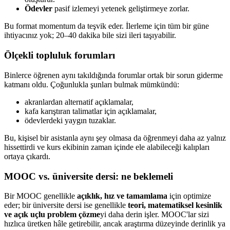
Ödevler
pasif izlemeyi yetenek geliştirmeye zorlar.
Bu format momentum da teşvik eder. İlerleme için tüm bir güne
ihtiyacınız yok; 20–40 dakika bile sizi ileri taşıyabilir.
Ölçekli topluluk forumları
Binlerce öğrenen aynı takıldığında forumlar ortak bir sorun giderme
katmanı oldu. Çoğunlukla şunları bulmak mümkündü:
akranlardan alternatif açıklamalar,
kafa karıştıran talimatlar için açıklamalar,
ödevlerdeki yaygın tuzaklar.
Bu, kişisel bir asistanla aynı şey olmasa da öğrenmeyi daha az yalnız
hissettirdi ve kurs ekibinin zaman içinde ele alabileceği kalıpları
ortaya çıkardı.
MOOC vs. üniversite dersi: ne beklemeli
Bir MOOC genellikle
açıklık, hız ve tamamlama
için optimize
eder; bir üniversite dersi ise genellikle
teori, matematiksel kesinlik
ve açık uçlu problem çözme
yi daha derin işler. MOOC'lar sizi
hızlıca üretken hâle getirebilir, ancak araştırma düzeyinde derinlik ya