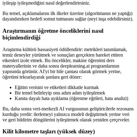
iyileşip iyileşmediğini nasıl değerlendirirsiniz.
Bu temel, açıklamalarını ilk ilkeler üzerine (algoritmanın ne yaptığı)
dayandırırken hedefi somut tutmasını sağlar (neyi inşa edebilirsiniz).
Araştırmanın öğretme önceliklerini nasıl
biçimlendirdiği
Araştırma kültürü hassasiyeti ödüllendirir: metrikleri tanımlamak,
temiz deneyler yürütmek ve sonuçları gerçekten hareket ettiren
etkenleri izole etmek. Bu öncelikler, makine öğrenimi ders
materyallerinin ve daha sonra deeplearning.ai programlarının
yapısında görünür. AI'yi bir hile çantası olarak görmek yerine,
öğretimi tekrarlayarak şunlara geri döner:
Eğitim verisini ve etiketleri dikkatle kurmak
Bir temel belirleyip onu adım adım iyileştirmek
Kanıta dayalı hata ayıklama (öğrenme eğrileri, hata analizi)
Bu, daha sonra veri-merkezli AI vurgusunun geliştiricilerle rezonans
kurduğu yerdir: ilerlemeyi yalnızca modeli değiştirmek yerine veri
ve geri bildirim döngülerini iyileştirmek olarak yeniden çerçeveler.
Kilit kilometre taşları (yüksek düzey)