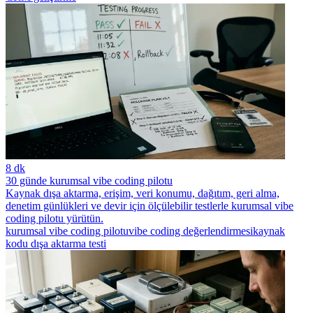
8 dk
30 günde kurumsal vibe coding pilotu
Kaynak dışa aktarma, erişim, veri konumu, dağıtım, geri alma,
denetim günlükleri ve devir için ölçülebilir testlerle kurumsal vibe
coding pilotu yürütün.
kurumsal vibe coding pilotu
vibe coding değerlendirmesi
kaynak
kodu dışa aktarma testi