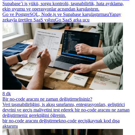
Supabase’i iş yükü, sorgu kontrolü, taşınabilirlik, hata ayıklama,
ekip uyumu ve operasyonlar açısından karşılaştırın.
Go ve PostgreSQL, Node.js ve Supabase karşılaştırması
Yapay
zekayla üretilen SaaS yığını
Go SaaS arka ucu
8 dk
Bir no-code aracını ne zaman değiştirmelisiniz?
Veri taşınabilirliğini, iş akışı sınırlarını, entegrasyonları, geliştirici
devrini ve geçiş maliyetini test ederek bir no-code aracını ne zaman
değiştirmeniz gerektiğini öğrenin.
bir no-code aracını değiştirmek
no-code geçişi
kaynak kod dışa
aktarımı