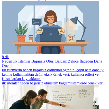
8 dk
Neden İlk İstemler Başarısız Olur: Bağlam Zekice İfadeden Daha
Önemli
İlk istemlerin neden başarısız olduğunu öğrenin: çoğu hata daha iyi
kelime kullanmaktan değil, eksik örnek veri, kullanıcı rolleri ve
istisnalardan kaynaklanır.
ilk istemler neden başarısız olur
istem bağlamı
istemlerde örnek veri