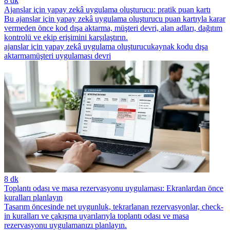
8 dk
Ajanslar için yapay zekâ uygulama oluşturucu: pratik puan kartı
Bu ajanslar için yapay zekâ uygulama oluşturucu puan kartıyla karar
vermeden önce kod dışa aktarma, müşteri devri, alan adları, dağıtım
kontrolü ve ekip erişimini karşılaştırın.
ajanslar için yapay zekâ uygulama oluşturucu
kaynak kodu dışa
aktarma
müşteri uygulaması devri
8 dk
Toplantı odası ve masa rezervasyonu uygulaması: Ekranlardan önce
kuralları planlayın
Tasarım öncesinde net uygunluk, tekrarlanan rezervasyonlar, check-
in kuralları ve çakışma uyarılarıyla toplantı odası ve masa
rezervasyonu uygulamanızı planlayın.