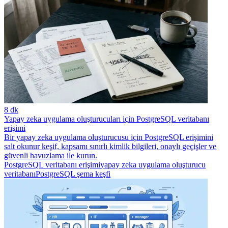
8 dk
Yapay zeka uygulama oluşturucuları için PostgreSQL veritabanı
erişimi
Bir yapay zeka uygulama oluşturucusu için PostgreSQL erişimini
salt okunur keşif, kapsamı sınırlı kimlik bilgileri, onaylı geçişler ve
güvenli havuzlama ile kurun.
PostgreSQL veritabanı erişimi
yapay zeka uygulama oluşturucu
veritabanı
PostgreSQL şema keşfi