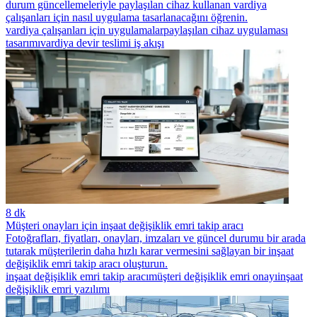
durum güncellemeleriyle paylaşılan cihaz kullanan vardiya
çalışanları için nasıl uygulama tasarlanacağını öğrenin.
vardiya çalışanları için uygulamalar
paylaşılan cihaz uygulaması
tasarımı
vardiya devir teslimi iş akışı
8 dk
Müşteri onayları için inşaat değişiklik emri takip aracı
Fotoğrafları, fiyatları, onayları, imzaları ve güncel durumu bir arada
tutarak müşterilerin daha hızlı karar vermesini sağlayan bir inşaat
değişiklik emri takip aracı oluşturun.
inşaat değişiklik emri takip aracı
müşteri değişiklik emri onayı
inşaat
değişiklik emri yazılımı