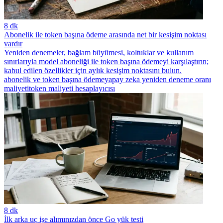
8 dk
Abonelik ile token başına ödeme arasında net bir kesişim noktası
vardır
Yeniden denemeler, bağlam büyümesi, koltuklar ve kullanım
sınırlarıyla model aboneliği ile token başına ödemeyi karşılaştırın;
kabul edilen özellikler için aylık kesişim noktasını bulun.
abonelik ve token başına ödeme
yapay zeka yeniden deneme oranı
maliyeti
token maliyeti hesaplayıcısı
8 dk
İlk arka uç işe alımınızdan önce Go yük testi