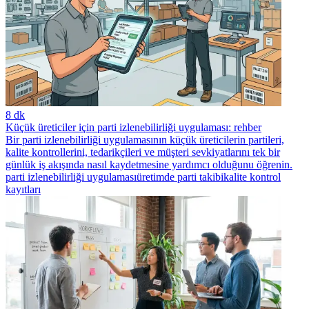
8 dk
Küçük üreticiler için parti izlenebilirliği uygulaması: rehber
Bir parti izlenebilirliği uygulamasının küçük üreticilerin partileri,
kalite kontrollerini, tedarikçileri ve müşteri sevkiyatlarını tek bir
günlük iş akışında nasıl kaydetmesine yardımcı olduğunu öğrenin.
parti izlenebilirliği uygulaması
üretimde parti takibi
kalite kontrol
kayıtları