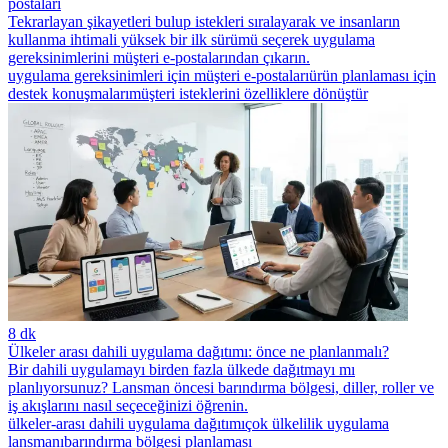
postaları
Tekrarlayan şikayetleri bulup istekleri sıralayarak ve insanların
kullanma ihtimali yüksek bir ilk sürümü seçerek uygulama
gereksinimlerini müşteri e-postalarından çıkarın.
uygulama gereksinimleri için müşteri e-postaları
ürün planlaması için
destek konuşmaları
müşteri isteklerini özelliklere dönüştür
8 dk
Ülkeler arası dahili uygulama dağıtımı: önce ne planlanmalı?
Bir dahili uygulamayı birden fazla ülkede dağıtmayı mı
planlıyorsunuz? Lansman öncesi barındırma bölgesi, diller, roller ve
iş akışlarını nasıl seçeceğinizi öğrenin.
ülkeler-arası dahili uygulama dağıtımı
çok ülkelilik uygulama
lansmanı
barındırma bölgesi planlaması