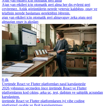
Ajan yan etkileri için otomatik geri alma
Ajan yan etkileri için otomatik geri alma her dış eylemi geri
çeviremez. Anlık görüntülerin nerede yetersiz kaldığını, onay ve
telafinin nerede başlaması gerektiğini öğrenin.
ajan yan etkileri için otomatik geri alma
yapay zeka ajanı geri
alma
ajan onay iş akışları
8 dk
Üretimde React ve Flutter platformları nasıl karşılaştırılır
2026 yığınınızı seçmeden önce üretimde React ve Flutter
platformlarını kod çıktısı, arka uç, test, dağıtım ve sahiplik açısından
karşılaştırın.
üretimde React ve Flutter platformları
en iyi vibe coding
platformu
Lovable ve Bolt karşılaştırması