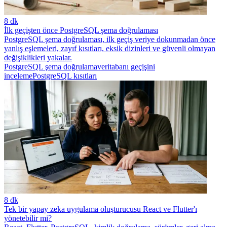
8 dk
İlk geçişten önce PostgreSQL şema doğrulaması
PostgreSQL şema doğrulaması, ilk geçiş veriye dokunmadan önce
yanlış eşlemeleri, zayıf kısıtları, eksik dizinleri ve güvenli olmayan
değişiklikleri yakalar.
PostgreSQL şema doğrulama
veritabanı geçişini
inceleme
PostgreSQL kısıtları
8 dk
Tek bir yapay zeka uygulama oluşturucusu React ve Flutter'ı
yönetebilir mi?