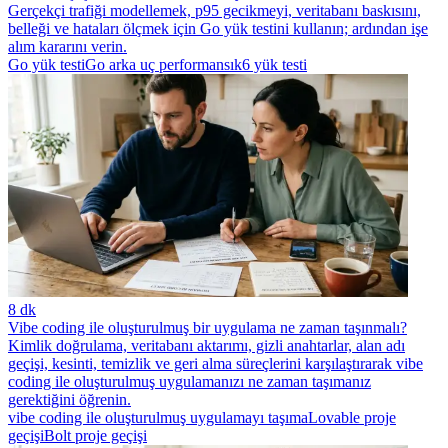
Gerçekçi trafiği modellemek, p95 gecikmeyi, veritabanı baskısını,
belleği ve hataları ölçmek için Go yük testini kullanın; ardından işe
alım kararını verin.
Go yük testi
Go arka uç performansı
k6 yük testi
8 dk
Vibe coding ile oluşturulmuş bir uygulama ne zaman taşınmalı?
Kimlik doğrulama, veritabanı aktarımı, gizli anahtarlar, alan adı
geçişi, kesinti, temizlik ve geri alma süreçlerini karşılaştırarak vibe
coding ile oluşturulmuş uygulamanızı ne zaman taşımanız
gerektiğini öğrenin.
vibe coding ile oluşturulmuş uygulamayı taşıma
Lovable proje
geçişi
Bolt proje geçişi