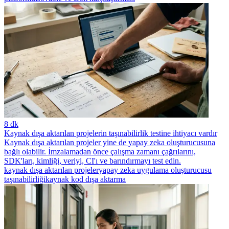
8 dk
Kaynak dışa aktarılan projelerin taşınabilirlik testine ihtiyacı vardır
Kaynak dışa aktarılan projeler yine de yapay zeka oluşturucusuna
bağlı olabilir. İmzalamadan önce çalışma zamanı çağrılarını,
SDK'ları, kimliği, veriyi, CI'ı ve barındırmayı test edin.
kaynak dışa aktarılan projeler
yapay zeka uygulama oluşturucusu
taşınabilirliği
kaynak kod dışa aktarma