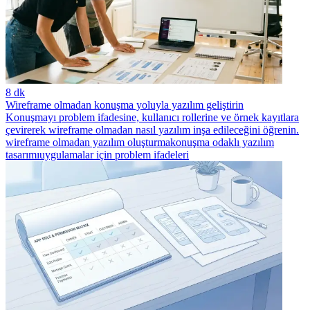
8 dk
Wireframe olmadan konuşma yoluyla yazılım geliştirin
Konuşmayı problem ifadesine, kullanıcı rollerine ve örnek kayıtlara
çevirerek wireframe olmadan nasıl yazılım inşa edileceğini öğrenin.
wireframe olmadan yazılım oluşturma
konuşma odaklı yazılım
tasarımı
uygulamalar için problem ifadeleri