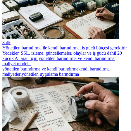
8 dk
Yönetilen barındırma ile kendi barındırma, iş gücü bütçesi gerektirir
Yedekler, SSL, izleme, güncellemeler, olaylar ve iş gücü dahil 20
küçük AI aracı için yönetilen barındırma ve kendi barındırma
maliyet modeli.
yönetilen barındırma ve kendi barındırma
kendi barındırma
maliyetleri
yönetilen uygulama barındırma