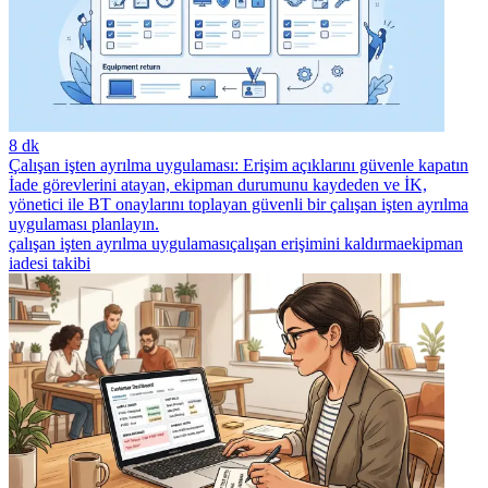
8 dk
Çalışan işten ayrılma uygulaması: Erişim açıklarını güvenle kapatın
İade görevlerini atayan, ekipman durumunu kaydeden ve İK,
yönetici ile BT onaylarını toplayan güvenli bir çalışan işten ayrılma
uygulaması planlayın.
çalışan işten ayrılma uygulaması
çalışan erişimini kaldırma
ekipman
iadesi takibi