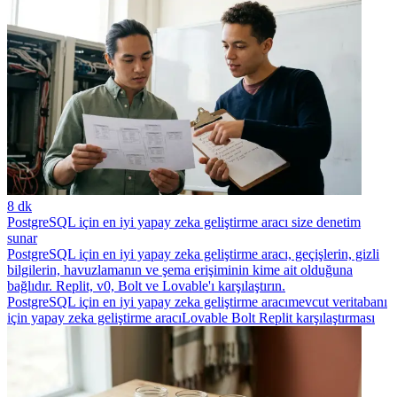
8 dk
PostgreSQL için en iyi yapay zeka geliştirme aracı size denetim
sunar
PostgreSQL için en iyi yapay zeka geliştirme aracı, geçişlerin, gizli
bilgilerin, havuzlamanın ve şema erişiminin kime ait olduğuna
bağlıdır. Replit, v0, Bolt ve Lovable'ı karşılaştırın.
PostgreSQL için en iyi yapay zeka geliştirme aracı
mevcut veritabanı
için yapay zeka geliştirme aracı
Lovable Bolt Replit karşılaştırması