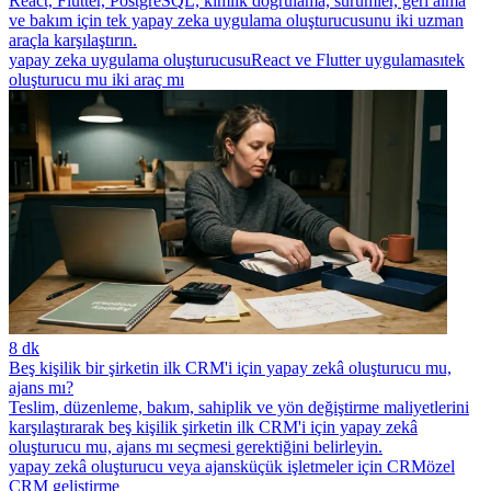
React, Flutter, PostgreSQL, kimlik doğrulama, sürümler, geri alma
ve bakım için tek yapay zeka uygulama oluşturucusunu iki uzman
araçla karşılaştırın.
yapay zeka uygulama oluşturucusu
React ve Flutter uygulaması
tek
oluşturucu mu iki araç mı
8 dk
Beş kişilik bir şirketin ilk CRM'i için yapay zekâ oluşturucu mu,
ajans mı?
Teslim, düzenleme, bakım, sahiplik ve yön değiştirme maliyetlerini
karşılaştırarak beş kişilik şirketin ilk CRM'i için yapay zekâ
oluşturucu mu, ajans mı seçmesi gerektiğini belirleyin.
yapay zekâ oluşturucu veya ajans
küçük işletmeler için CRM
özel
CRM geliştirme