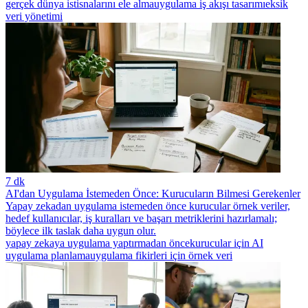
gerçek dünya istisnalarını ele alma
uygulama iş akışı tasarımı
eksik
veri yönetimi
7 dk
AI'dan Uygulama İstemeden Önce: Kurucuların Bilmesi Gerekenler
Yapay zekadan uygulama istemeden önce kurucular örnek veriler,
hedef kullanıcılar, iş kuralları ve başarı metriklerini hazırlamalı;
böylece ilk taslak daha uygun olur.
yapay zekaya uygulama yaptırmadan önce
kurucular için AI
uygulama planlama
uygulama fikirleri için örnek veri