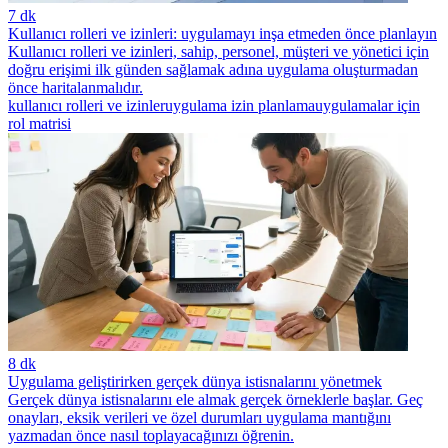
7 dk
Kullanıcı rolleri ve izinleri: uygulamayı inşa etmeden önce planlayın
Kullanıcı rolleri ve izinleri, sahip, personel, müşteri ve yönetici için
doğru erişimi ilk günden sağlamak adına uygulama oluşturmadan
önce haritalanmalıdır.
kullanıcı rolleri ve izinler
uygulama izin planlama
uygulamalar için
rol matrisi
8 dk
Uygulama geliştirirken gerçek dünya istisnalarını yönetmek
Gerçek dünya istisnalarını ele almak gerçek örneklerle başlar. Geç
onayları, eksik verileri ve özel durumları uygulama mantığını
yazmadan önce nasıl toplayacağınızı öğrenin.