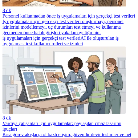
8 dk
Personel kullanmadan önce iş uygulamaları için gerçekçi test verileri
İş uygulamaları için gerçekçi test verileri oluşturmayı, personel
izinlerini modellemeyi, uç durumları test etmeyi ve kullanıma
geçmeden önce hatalı girişleri yakalamayı öğrenin.
iş uygulamaları için gerçekçi test verileri
AI ile oluşturulan iş
uygulaması testi
kullanıcı rolleri ve izinleri
8 dk
Vardiya çalışanları için uygulamalar: paylaşılan cihaz tasarımı
ipuçları
Kısa görev akışları, rol bazlı erişim, güvenilir devir teslimler ve net