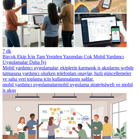
7 dk
Birçok Ekip İçin Tam Yeniden Yazımdan Çok Mobil Yardımcı
Uygulamalar Daha İyi
Mobil yardımcı uygulamalar, ekiplerin karmaşık iş akışlarını webde
tutmasına yardımcı olurken telefonları onaylar, hızlı güncellemeler
ve saha veri toplama için kullanmalarını sağlar.
mobil yardımcı uygulamalar
mobil uygulama stratejisi
web ve mobil
iş akışı