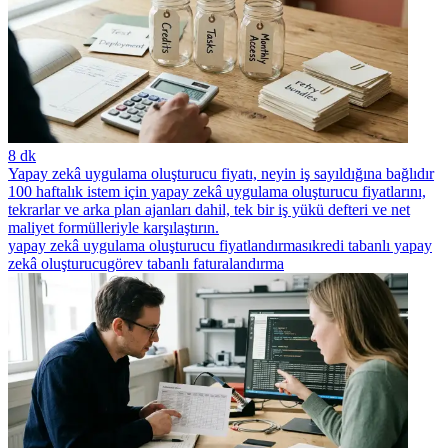
8 dk
Yapay zekâ uygulama oluşturucu fiyatı, neyin iş sayıldığına bağlıdır
100 haftalık istem için yapay zekâ uygulama oluşturucu fiyatlarını,
tekrarlar ve arka plan ajanları dahil, tek bir iş yükü defteri ve net
maliyet formülleriyle karşılaştırın.
yapay zekâ uygulama oluşturucu fiyatlandırması
kredi tabanlı yapay
zekâ oluşturucu
görev tabanlı faturalandırma