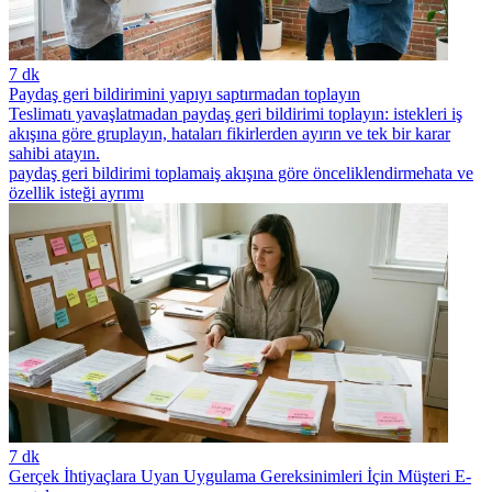
7 dk
Paydaş geri bildirimini yapıyı saptırmadan toplayın
Teslimatı yavaşlatmadan paydaş geri bildirimi toplayın: istekleri iş
akışına göre gruplayın, hataları fikirlerden ayırın ve tek bir karar
sahibi atayın.
paydaş geri bildirimi toplama
iş akışına göre önceliklendirme
hata ve
özellik isteği ayrımı
7 dk
Gerçek İhtiyaçlara Uyan Uygulama Gereksinimleri İçin Müşteri E-