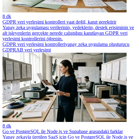
8 dk
GDPR veri yerleşimi kontrolleri vaat değil, kanıt gerektirir
Yapay zeka uygulaması verilerinin, yedeklerin, destek erişiminin ve
alt işleyenlerin gerçekte nerede çalıştığını kanıtlayan GDPR veri
yerleşimi kontrollerini öğrenin.
GDPR veri yerleşimi kontrolleri
yapay zeka uygulama oluşturucu
GDPR
AB veri yerleşimi
8 dk
Go ve PostgreSQL ile Node.js ve Supabase arasındaki farklar
Yapay zekayla üretilen SaaS için Go ve PostgreSQL ile Node.js ve