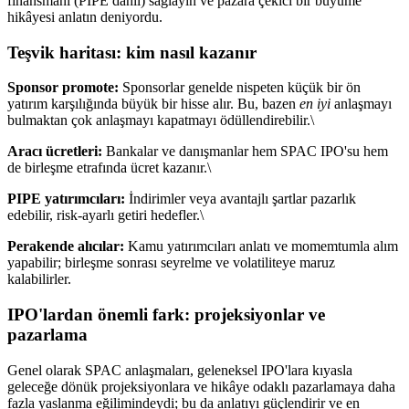
finansmanı (PIPE dahil) sağlayın ve pazara çekici bir büyüme
hikâyesi anlatın deniyordu.
Teşvik haritası: kim nasıl kazanır
Sponsor promote:
Sponsorlar genelde nispeten küçük bir ön
yatırım karşılığında büyük bir hisse alır. Bu, bazen
en iyi
anlaşmayı
bulmaktan çok anlaşmayı kapatmayı ödüllendirebilir.\
Aracı ücretleri:
Bankalar ve danışmanlar hem SPAC IPO'su hem
de birleşme etrafında ücret kazanır.\
PIPE yatırımcıları:
İndirimler veya avantajlı şartlar pazarlık
edebilir, risk-ayarlı getiri hedefler.\
Perakende alıcılar:
Kamu yatırımcıları anlatı ve momemtumla alım
yapabilir; birleşme sonrası seyrelme ve volatiliteye maruz
kalabilirler.
IPO'lardan önemli fark: projeksiyonlar ve
pazarlama
Genel olarak SPAC anlaşmaları, geleneksel IPO'lara kıyasla
geleceğe dönük projeksiyonlara ve hikâye odaklı pazarlamaya daha
fazla yaslanma eğilimindeydi; bu da anlatıyı güçlendirir ve en