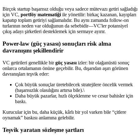
Birçok startup başarısız olduğu veya sadece mütevazı getiri sağladığı
için VC,
portföy matematiği
ile yönetilir: birkaç kazanan, kayıpları
kapatıp toplam getiriyi sağlamalıdır. Bu aynı zamanda follow-on
turlarının neden var olduğunun da sebebidir—VC'ler potansiyel
çıkış adayı şirketleri desteklemek için sermaye ayırır.
Power-law (güç yasası) sonuçları risk alma
davranışını şekillendirir
VC getirileri genellikle bir
güç yasası
izler: bir olağanüstü sonuç
onlarca ortalamanın önüne geçebilir. Bu, dışarıdan aşırı görünen
davranışları teşvik eder:
Çok büyük sonuçlar üretebilecek stratejilere öncelik vermek
(başarısızlık olasılığını artırsa bile).\
Daha büyük pazarlar, hızlı ölçeklenme ve cesur bahisler için
baskı.
Kurucular için bu, daha küçük, kârlı bir yol varken bile “çitlere
oynamak” baskısı anlamına gelebilir.
Teşvik yaratan sözleşme şartları