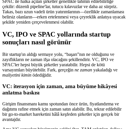
SPAC ile halka açılan şirketler genellikle tahmin edilebilirliğe
çekilir: düzenli pipeline'lar, tutucu kılavuzlar ve daha az sürpriz.
Takas, bazı uzun vadeli ürün yatırımlarının—özellikle zamanlaması
belirsiz olanların—erken ertelenmesi veya çeyreklik anlatıya uyacak
şekilde yeniden çerçevelenmesi olabilir.
VC, IPO ve SPAC yollarında startup
sonuçları nasıl görünür
Bir startup'ın aldığı sermaye yolu, “başarı”nın ne olduğunu ve
zayıflıkların ne zaman ifşa olacağını şekillendirir. VC, IPO ve
SPAC'ler hepsi büyük şirketler yaratabilir. Hepsi de kötü
varsayımları büyütebilir. Fark, gerçeğin
ne zaman
yakaladığı ve
maliyetini kimin
ödediğidir.
VC: iterasyon için zaman, ama büyüme hikâyesi
anlatma baskısı
Girişim finansmanı kamu spotundan önce ürün, fiyatlandırma ve
dağıtımı rafine etmek için zaman satın alabilir. Bu, tekrar edilebilir
bir go-to-market hareketini hâlâ keşfeden şirketler için gerçek bir
avantajdır.