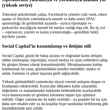
(yüksek seviye)
Teknoloji şirketlerinde çalıştı, Facebook'ta yönetici rolü vardı, erken
aşama ve büyüme yatırımlarıyla tanındı ve daha sonra SPAC
sponsorluğu ile görünürlük kazandı—ayrıca röportajlar ve
podcast'ler aracılığıyla önemli bir medya varlığı inşa etti. Bu üç yol
—operasyon, yatırım ve kamu yorumculuğu—genellikle farklı
teşvikler yaratır.
Social Capital’in konumlanışı ve iletişim stili
Social Capital, güçlü bir bakış açısına ve doğrudan kamu iletişim
stiline (mektuplar, röportajlar, sosyal medya ve uzun sohbetler) sahip
bir girişim firması olarak konumlandırıldı. Mesajlaşmasına katılıp
katılmamak bir yana, görünürlükün kendisi önemlidir: marka ve
anlatı, fonlama ve şirket inşasına girdi sağlayabilir.
Yüksek görünürlüklü yatırımcılar sinyal vererek anlaşma akışını ve
fiyatlamayı etkileyebilir. Kurucular dikkatten kalite çıkarabilir,
değerleme ve zamanlamalar hakkında beklentilerini ayarlayabilir
veya kamuoyunda iyi görünen kilometre taşları için optimize
edebilir. Diğer yatırımcılar da tepki verebilir—ya popüler bir tur için
daha sert rekabet eder ya da koşullar hype tarafından belirlenmiş gibi
hissettiklerinde geri çekilir.