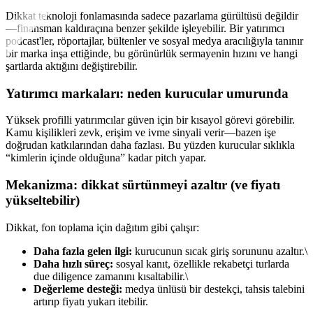
Dikkat teknoloji fonlamasında sadece pazarlama gürültüsü değildir
—finansman kaldıraçına benzer şekilde işleyebilir. Bir yatırımcı
podcast'ler, röportajlar, bültenler ve sosyal medya aracılığıyla tanınır
bir marka inşa ettiğinde, bu görünürlük sermayenin hızını ve hangi
şartlarda aktığını değiştirebilir.
Yatırımcı markaları: neden kurucular umurunda
Yüksek profilli yatırımcılar güven için bir kısayol görevi görebilir.
Kamu kişilikleri zevk, erişim ve ivme sinyali verir—bazen işe
doğrudan katkılarından daha fazlası. Bu yüzden kurucular sıklıkla
“kimlerin içinde olduğuna” kadar pitch yapar.
Mekanizma: dikkat sürtünmeyi azaltır (ve fiyatı
yükseltebilir)
Dikkat, fon toplama için dağıtım gibi çalışır:
Daha fazla gelen ilgi:
kurucunun sıcak giriş sorununu azaltır.\
Daha hızlı süreç:
sosyal kanıt, özellikle rekabetçi turlarda
due diligence zamanını kısaltabilir.\
Değerleme desteği:
medya ünlüsü bir destekçi, tahsis talebini
artırıp fiyatı yukarı itebilir.