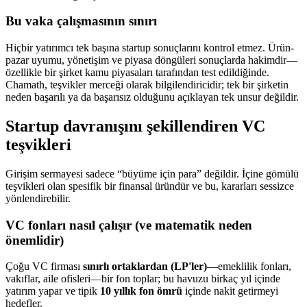
Bu vaka çalışmasının sınırı
Hiçbir yatırımcı tek başına startup sonuçlarını kontrol etmez. Ürün-
pazar uyumu, yönetişim ve piyasa döngüleri sonuçlarda hakimdir—
özellikle bir şirket kamu piyasaları tarafından test edildiğinde.
Chamath, teşvikler merceği olarak bilgilendiricidir; tek bir şirketin
neden başarılı ya da başarısız olduğunu açıklayan tek unsur değildir.
Startup davranışını şekillendiren VC
teşvikleri
Girişim sermayesi sadece “büyüme için para” değildir. İçine gömülü
teşvikleri olan spesifik bir finansal üründür ve bu, kararları sessizce
yönlendirebilir.
VC fonları nasıl çalışır (ve matematik neden
önemlidir)
Çoğu VC firması
sınırlı ortaklardan (LP'ler)
—emeklilik fonları,
vakıflar, aile ofisleri—bir fon toplar; bu havuzu birkaç yıl içinde
yatırım yapar ve tipik
10 yıllık fon ömrü
içinde nakit getirmeyi
hedefler.