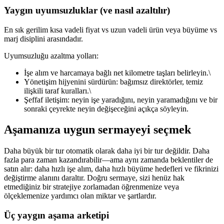
Yaygın uyumsuzluklar (ve nasıl azaltılır)
En sık gerilim kısa vadeli fiyat vs uzun vadeli ürün veya büyüme vs
marj disiplini arasındadır.
Uyumsuzluğu azaltma yolları:
İşe alım ve harcamaya bağlı net kilometre taşları belirleyin.\
Yönetişim hijyenini sürdürün: bağımsız direktörler, temiz
ilişkili taraf kuralları.\
Şeffaf iletişim: neyin işe yaradığını, neyin yaramadığını ve bir
sonraki çeyrekte neyin değişeceğini açıkça söyleyin.
Aşamanıza uygun sermayeyi seçmek
Daha büyük bir tur otomatik olarak daha iyi bir tur değildir. Daha
fazla para zaman kazandırabilir—ama aynı zamanda beklentiler de
satın alır: daha hızlı işe alım, daha hızlı büyüme hedefleri ve fikrinizi
değiştirme alanını daraltır. Doğru sermaye, sizi henüz hak
etmediğiniz bir stratejiye zorlamadan öğrenmenize veya
ölçeklemenize yardımcı olan miktar ve şartlardır.
Üç yaygın aşama arketipi