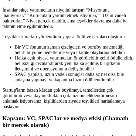
İnsanlar sıkça yatırımcıların niyetini tartışır: “Misyonuna
inanıyorlar,” “Kuruculara yardım etmek istiyorlar,” “Uzun vadeli
bakıyorlar.” Niyet gerçek olabilir, ama teşvikler davranışı daha iyi
tahmin etme eğilimindedir.
Teşvikler kararları yönlendiren yapısal ödül ve cezaları oluşturur:
Bir VC fonunun zaman çizelgeleri ve portföy matematiği
belirli büyüme hedeflerine veya likidite olaylarına itebilir.\
Halka açık piyasa yatırımcıları öngörülebilir geliri ödüllendirip
belirsizliği cezalandırarak yeni halka açılmış bir şirketin
iletişimini ve operasyonunu değiştirebilir.\
SPAC yapıları, uzun vadeli sonuçlar daha az net olsa bile
anlaşma yapmayı ve kapanma hızını ödüllendirebilir.
Startup'ların bazen kârdan çok büyümeyi, temellerden çok
görünümü veya dayanıklılıktan çok hızı önceliklendirmesini
anlamak istiyorsanız, kişiliklerden ziyade teşvikleri haritalamaya
başlayın.
Kapsam: VC, SPAC'lar ve medya etkisi (Chamath
bir mercek olarak)