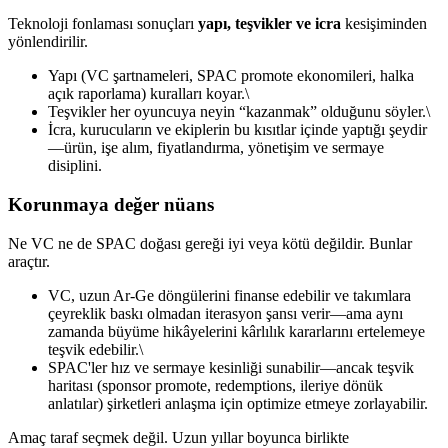
Teknoloji fonlaması sonuçları
yapı, teşvikler ve icra
kesişiminden
yönlendirilir.
Yapı (VC şartnameleri, SPAC promote ekonomileri, halka
açık raporlama) kuralları koyar.\
Teşvikler her oyuncuya neyin “kazanmak” olduğunu söyler.\
İcra, kurucuların ve ekiplerin bu kısıtlar içinde yaptığı şeydir
—ürün, işe alım, fiyatlandırma, yönetişim ve sermaye
disiplini.
Korunmaya değer nüans
Ne VC ne de SPAC doğası gereği iyi veya kötü değildir. Bunlar
araçtır.
VC, uzun Ar-Ge döngülerini finanse edebilir ve takımlara
çeyreklik baskı olmadan iterasyon şansı verir—ama aynı
zamanda büyüme hikâyelerini kârlılık kararlarını ertelemeye
teşvik edebilir.\
SPAC'ler hız ve sermaye kesinliği sunabilir—ancak teşvik
haritası (sponsor promote, redemptions, ileriye dönük
anlatılar) şirketleri anlaşma için optimize etmeye zorlayabilir.
Amaç taraf seçmek değil. Uzun yıllar boyunca birlikte