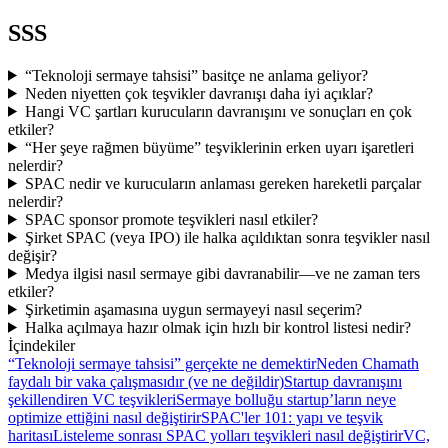
SSS
“Teknoloji sermaye tahsisi” basitçe ne anlama geliyor?
Neden niyetten çok teşvikler davranışı daha iyi açıklar?
Hangi VC şartları kurucuların davranışını ve sonuçları en çok
etkiler?
“Her şeye rağmen büyüme” teşviklerinin erken uyarı işaretleri
nelerdir?
SPAC nedir ve kurucuların anlaması gereken hareketli parçalar
nelerdir?
SPAC sponsor promote teşvikleri nasıl etkiler?
Şirket SPAC (veya IPO) ile halka açıldıktan sonra teşvikler nasıl
değişir?
Medya ilgisi nasıl sermaye gibi davranabilir—ve ne zaman ters
etkiler?
Şirketimin aşamasına uygun sermayeyi nasıl seçerim?
Halka açılmaya hazır olmak için hızlı bir kontrol listesi nedir?
İçindekiler
“Teknoloji sermaye tahsisi” gerçekte ne demektir
Neden Chamath
faydalı bir vaka çalışmasıdır (ve ne değildir)
Startup davranışını
şekillendiren VC teşvikleri
Sermaye bolluğu startup’ların neye
optimize ettiğini nasıl değiştirir
SPAC'ler 101: yapı ve teşvik
haritası
Listeleme sonrası SPAC yolları teşvikleri nasıl değiştirir
VC,