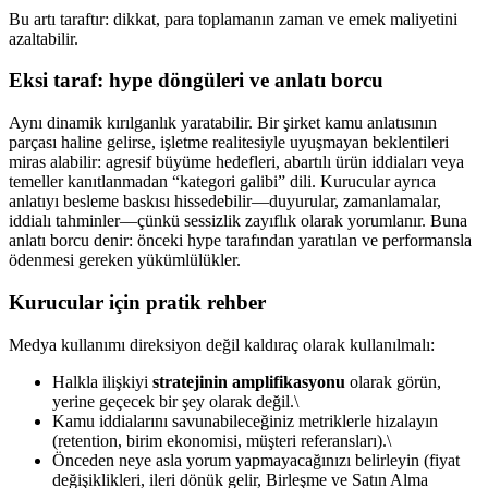
Bu artı taraftır: dikkat, para toplamanın zaman ve emek maliyetini
azaltabilir.
Eksi taraf: hype döngüleri ve anlatı borcu
Aynı dinamik kırılganlık yaratabilir. Bir şirket kamu anlatısının
parçası haline gelirse, işletme realitesiyle uyuşmayan beklentileri
miras alabilir: agresif büyüme hedefleri, abartılı ürün iddiaları veya
temeller kanıtlanmadan “kategori galibi” dili. Kurucular ayrıca
anlatıyı besleme baskısı hissedebilir—duyurular, zamanlamalar,
iddialı tahminler—çünkü sessizlik zayıflık olarak yorumlanır. Buna
anlatı borcu denir: önceki hype tarafından yaratılan ve performansla
ödenmesi gereken yükümlülükler.
Kurucular için pratik rehber
Medya kullanımı direksiyon değil kaldıraç olarak kullanılmalı:
Halkla ilişkiyi
stratejinin amplifikasyonu
olarak görün,
yerine geçecek bir şey olarak değil.\
Kamu iddialarını savunabileceğiniz metriklerle hizalayın
(retention, birim ekonomisi, müşteri referansları).\
Önceden neye asla yorum yapmayacağınızı belirleyin (fiyat
değişiklikleri, ileri dönük gelir, Birleşme ve Satın Alma