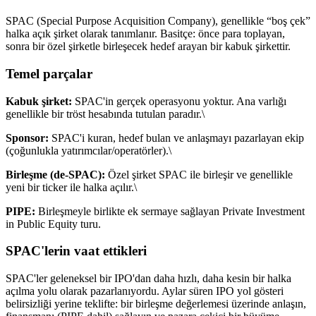
SPAC (Special Purpose Acquisition Company), genellikle “boş çek”
halka açık şirket olarak tanımlanır. Basitçe: önce para toplayan,
sonra bir özel şirketle birleşecek hedef arayan bir kabuk şirkettir.
Temel parçalar
Kabuk şirket:
SPAC'in gerçek operasyonu yoktur. Ana varlığı
genellikle bir tröst hesabında tutulan paradır.\
Sponsor:
SPAC'i kuran, hedef bulan ve anlaşmayı pazarlayan ekip
(çoğunlukla yatırımcılar/operatörler).\
Birleşme (de-SPAC):
Özel şirket SPAC ile birleşir ve genellikle
yeni bir ticker ile halka açılır.\
PIPE:
Birleşmeyle birlikte ek sermaye sağlayan Private Investment
in Public Equity turu.
SPAC'lerin vaat ettikleri
SPAC'ler geleneksel bir IPO'dan daha hızlı, daha kesin bir halka
açılma yolu olarak pazarlanıyordu. Aylar süren IPO yol gösteri
belirsizliği yerine teklifte: bir birleşme değerlemesi üzerinde anlaşın,