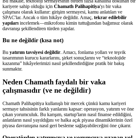
Bu makale, teknoloji sermayesinin birden fazla kanalına dokunan bir
kariyere sahip olduğu için
Chamath Palihapitiya
'yı bir vaka
çalışması olarak kullanır: girişim sermayesi, kamu anlatıları ve
SPAC'lar. Ancak o tüm hikâye değildir. Amaç,
tekrar edilebilir
yapıları
incelemek—mikrofonu kimin tuttuğundan bağımsız olarak
davranışı şekillendiren türden yapılar.
Bu ne değildir (kısa not)
Bu
yatırım tavsiyesi değildir
. Amacı, fonlama yolları ve teşvik
tasarımının kurucu kararlarını, şirket sonuçlarını ve “teknolojide
kazanma” hikâyelerimizi nasıl şekillendirdiğine pratik bir bakış
sunmaktır.
Neden Chamath faydalı bir vaka
çalışmasıdır (ve ne değildir)
Chamath Palihapitiya kullanışlı bir mercek çünkü kamu kariyeri
sermaye tahsisinin farklı yanlarını kapsar: operasyon, yatırım ve öne
çıkan yorumculuk. Bu karışım, startup'ların nasıl finanse edildiğini,
anlatıların nasıl yayıldığını ve halka açık piyasa dinamiklerinin özel
piyasa davranışına nasıl geri besleme sağlayabileceğini öne çıkarır.
Operatörden yatırımcıya ve yorumcuya uzanan yol