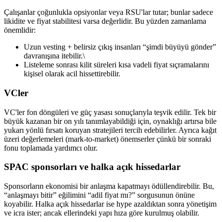
Çalışanlar çoğunlukla opsiyonlar veya RSU'lar tutar; bunlar sadece
likidite ve fiyat stabilitesi varsa değerlidir. Bu yüzden zamanlama
önemlidir:
Uzun vesting + belirsiz çıkış insanları “şimdi büyüyü gönder”
davranışına itebilir.\
Listeleme sonrası kilit süreleri kısa vadeli fiyat sıçramalarını
kişisel olarak acil hissettirebilir.
VCler
VC'ler fon döngüleri ve güç yasası sonuçlarıyla teşvik edilir. Tek bir
büyük kazanan bir on yılı tanımlayabildiği için, oynaklığı artırsa bile
yukarı yönlü fırsatı koruyan stratejileri tercih edebilirler. Ayrıca kağıt
üzeri değerlemeleri (mark-to-market) önemserler çünkü bir sonraki
fonu toplamada yardımcı olur.
SPAC sponsorları ve halka açık hissedarlar
Sponsorların ekonomisi bir anlaşma kapatmayı ödüllendirebilir. Bu,
“anlaşmayı bitir” eğilimini “adil fiyat mı?” sorgusunun önüne
koyabilir. Halka açık hissedarlar ise hype azaldıktan sonra yönetişim
ve icra ister; ancak ellerindeki yapı hıza göre kurulmuş olabilir.