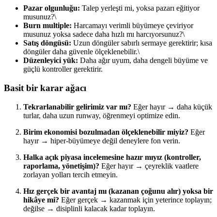
Pazar olgunluğu:
Talep yerleşti mi, yoksa pazarı eğitiyor
musunuz?\
Burn multiple:
Harcamayı verimli büyümeye çeviriyor
musunuz yoksa sadece daha hızlı mı harcıyorsunuz?\
Satış döngüsü:
Uzun döngüler sabırlı sermaye gerektirir; kısa
döngüler daha güvenle ölçeklenebilir.\
Düzenleyici yük:
Daha ağır uyum, daha dengeli büyüme ve
güçlü kontroller gerektirir.
Basit bir karar ağacı
Tekrarlanabilir gelirimiz var mı?
Eğer hayır → daha küçük
turlar, daha uzun runway, öğrenmeyi optimize edin.
Birim ekonomisi bozulmadan ölçeklenebilir miyiz?
Eğer
hayır → hiper-büyümeye değil deneylere fon verin.
Halka açık piyasa incelemesine hazır mıyız (kontroller,
raporlama, yönetişim)?
Eğer hayır → çeyreklik vaatlere
zorlayan yolları tercih etmeyin.
Hız gerçek bir avantaj mı (kazanan çoğunu alır) yoksa bir
hikâye mi?
Eğer gerçek → kazanmak için yeterince toplayın;
değilse → disiplinli kalacak kadar toplayın.