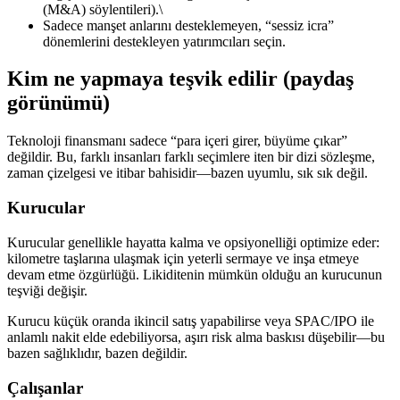
(M&A) söylentileri).\
Sadece manşet anlarını desteklemeyen, “sessiz icra”
dönemlerini destekleyen yatırımcıları seçin.
Kim ne yapmaya teşvik edilir (paydaş
görünümü)
Teknoloji finansmanı sadece “para içeri girer, büyüme çıkar”
değildir. Bu, farklı insanları farklı seçimlere iten bir dizi sözleşme,
zaman çizelgesi ve itibar bahisidir—bazen uyumlu, sık sık değil.
Kurucular
Kurucular genellikle hayatta kalma ve opsiyonelliği optimize eder:
kilometre taşlarına ulaşmak için yeterli sermaye ve inşa etmeye
devam etme özgürlüğü. Likiditenin mümkün olduğu an kurucunun
teşviği değişir.
Kurucu küçük oranda ikincil satış yapabilirse veya SPAC/IPO ile
anlamlı nakit elde edebiliyorsa, aşırı risk alma baskısı düşebilir—bu
bazen sağlıklıdır, bazen değildir.
Çalışanlar