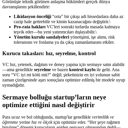
Görünüşte teknik görünen anlaşma hükümleri gerçek dünya
davranışlarını şekillendirir:
Likidasyon önceliği
“orta” bir çıkışı adi hissedarlara daha az
cazip hale getirebilir ve kimin kazanacağını değiştirir.\
Pro-rata hakları
VC'leri sonraki turlarda masada kalmaya
teşvik eder—bu yeni yatırımcıları dışlayabilir.\
Yönetim kurulu sandalyeleri
yönetişimi, işe alımı, risk
toleransını ve fonlama ya da çıkış zamanlamasını etkiler.
Kurucu takasları: hız, seyrelme, kontrol
VC hız, yetenek, dağıtım ve deney yapma için sermaye satın alabilir
—ama genellikle
seyrelme
ve bazen
kontrol kaybı
ile gelir. Ana
soru “VC iyi mi kötü mü?” değil; şirketinizin en iyi yolunun sabit
zaman çizelgesinde aşırı sonuçlara optimize edilmiş bir modele uyup
uymadığıdır.
Sermaye bolluğu startup’ların neye
optimize ettiğini nasıl değiştirir
Para ucuz ve bol olduğunda, startup'lar genellikle
verimlilik ve
öğrenme
yerine
hız ve ölçek
için optimize eder. “Her şeye rağmen
büyüme” dönemi kurucuların aniden pervasız olmasından değil—