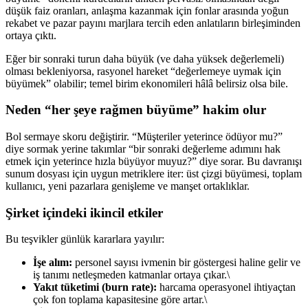
düşük faiz oranları, anlaşma kazanmak için fonlar arasında yoğun
rekabet ve pazar payını marjlara tercih eden anlatıların birleşiminden
ortaya çıktı.
Eğer bir sonraki turun daha büyük (ve daha yüksek değerlemeli)
olması bekleniyorsa, rasyonel hareket “değerlemeye uymak için
büyümek” olabilir; temel birim ekonomileri hâlâ belirsiz olsa bile.
Neden “her şeye rağmen büyüme” hakim olur
Bol sermaye skoru değiştirir. “Müşteriler yeterince ödüyor mu?”
diye sormak yerine takımlar “bir sonraki değerleme adımını hak
etmek için yeterince hızla büyüyor muyuz?” diye sorar. Bu davranışı
sunum dosyası için uygun metriklere iter: üst çizgi büyümesi, toplam
kullanıcı, yeni pazarlara genişleme ve manşet ortaklıklar.
Şirket içindeki ikincil etkiler
Bu teşvikler günlük kararlara yayılır:
İşe alım:
personel sayısı ivmenin bir göstergesi haline gelir ve
iş tanımı netleşmeden katmanlar ortaya çıkar.\
Yakıt tüketimi (burn rate):
harcama operasyonel ihtiyaçtan
çok fon toplama kapasitesine göre artar.\