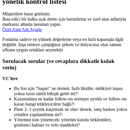
yönelik kontrol listesi
Müşterilere hazır görünün
İkna edici bir halka açık demo için barındırma ve özel alan adlarıyla
markanız altında lansman yapın.
Özel Alan Adı Ayarla
Fonlama sadece en yüksek değerleme veya en hızlı kapanışla ilgili
değildir. İnşa etmeye çalıştığınız şirkete ve ihtiyacınız olan zaman
ufkuna uygun ortakları seçmektir.
Sorulacak sorular (ve cevaplara dikkatle kulak
verin)
VC'lere
Bu fon için “başarı” ne demek: hızlı likidite, mülkiyet inşası
yoksa uzun süreli bileşik getiri mi?\
Kazananlara ne kadar follow-on sermaye ayrıldı ve follow-on
kararı hangi tetikleyicilere bağlı?\
Planı 2–3 çeyrek kaçırırsak ne olur: destek, satış baskısı yoksa
yeniden yapılandırma mı?\
Yönetimi kim yönetecek: yönetim kurulu beklentileri,
gözlemci hakları ve veto maddeleri?