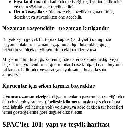
Fiyatlandırma:
dikkatli ödeme isteği keşfi yerine indirimler
ve uzun sözleşmeler tercih edilir.\
Ürün kısayolları:
“demo-ready” özellikler güvenilirlik,
destek veya güvenlikten öne geçebilir.
Ne zaman rasyoneldir—ne zaman kırılgandır
Bu yaklaşım gerçek bir toprak kapma (land-grab) olduğunda
rasyonel olabilir: kazananın çoğunu aldığı dinamikler, güçlü
retention ve ölçekle iyileşen birim ekonomileri varsa.
Müşterinin tutulmadığı, zaman içinde daha fazla ödemediği veya
başkalarına yönlendirmediği durumlarda ise kırılganlaşır—büyüme
reklamlar, indirimler veya satışa dayalı satın almalarla satın
alınıyorsa.
Kurucular için erken kırmızı bayraklar
Uyumsuz zaman çizelgeleri
(yatırımcıların pazarın izin verdiğinden
daha hızlı çıkış istemesi),
belirsiz kilometre taşları
(“sadece büyü”
ama kârlılık yol haritası yok) ve duyguya göre değişen tur hedefleri
temel göstergelerine göre değilse dikkat edin.
SPAC'ler 101: yapı ve teşvik haritası