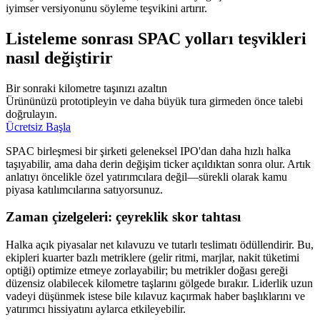
iyimser versiyonunu söyleme teşvikini artırır.
Listeleme sonrası SPAC yolları teşvikleri
nasıl değiştirir
Bir sonraki kilometre taşınızı azaltın
Ürününüzü prototipleyin ve daha büyük tura girmeden önce talebi
doğrulayın.
Ücretsiz Başla
SPAC birleşmesi bir şirketi geleneksel IPO'dan daha hızlı halka
taşıyabilir, ama daha derin değişim ticker açıldıktan sonra olur. Artık
anlatıyı öncelikle özel yatırımcılara değil—sürekli olarak kamu
piyasa katılımcılarına satıyorsunuz.
Zaman çizelgeleri: çeyreklik skor tahtası
Halka açık piyasalar net kılavuzu ve tutarlı teslimatı ödüllendirir. Bu,
ekipleri kuarter bazlı metriklere (gelir ritmi, marjlar, nakit tüketimi
optiği) optimize etmeye zorlayabilir; bu metrikler doğası gereği
düzensiz olabilecek kilometre taşlarını gölgede bırakır. Liderlik uzun
vadeyi düşünmek istese bile kılavuz kaçırmak haber başlıklarını ve
yatırımcı hissiyatını aylarca etkileyebilir.