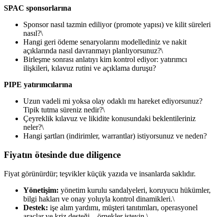
SPAC sponsorlarına
Sponsor nasıl tazmin ediliyor (promote yapısı) ve kilit süreleri
nasıl?\
Hangi geri ödeme senaryolarını modellediniz ve nakit
açıklarında nasıl davranmayı planlıyorsunuz?\
Birleşme sonrası anlatıyı kim kontrol ediyor: yatırımcı
ilişkileri, kılavuz rutini ve açıklama duruşu?
PIPE yatırımcılarına
Uzun vadeli mi yoksa olay odaklı mı hareket ediyorsunuz?
Tipik tutma süreniz nedir?\
Çeyreklik kılavuz ve likidite konusundaki beklentileriniz
neler?\
Hangi şartları (indirimler, warrantlar) istiyorsunuz ve neden?
Fiyatın ötesinde due diligence
Fiyat görünürdür; teşvikler küçük yazıda ve insanlarda saklıdır.
Yönetişim:
yönetim kurulu sandalyeleri, koruyucu hükümler,
bilgi hakları ve onay yoluyla kontrol dinamikleri.\
Destek:
işe alım yardımı, müşteri tanıtımları, operasyonel
araçlar ve kriz desteği—örnekler isteyin.\