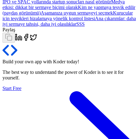
IPO ve SPAC yollarında startup sonuçları nasıl görünür
Medya
etkisi: dikkat bir sermaye biçimi olarak
Kim ne yapmaya teşvik edilir
(paydaş görünümü)
Aşamanıza uygun sermayeyi seçmek
Kurucular
için teşvikleri hizalamaya yönelik kontrol listesi
Ana çıkarımlar: daha
iyi sermaye tahsisi, daha iyi olasılıklar
SSS
Paylaş
Build your own app with Koder
today
!
The best way to understand the power of Koder is to see it for
yourself.
Start Free