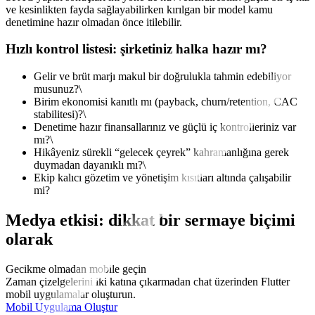
ve kesinlikten fayda sağlayabilirken kırılgan bir model kamu
denetimine hazır olmadan önce itilebilir.
Hızlı kontrol listesi: şirketiniz halka hazır mı?
Gelir ve brüt marjı makul bir doğrulukla tahmin edebiliyor
musunuz?\
Birim ekonomisi kanıtlı mı (payback, churn/retention, CAC
stabilitesi)?\
Denetime hazır finansallarınız ve güçlü iç kontrolleriniz var
mı?\
Hikâyeniz sürekli “gelecek çeyrek” kahramanlığına gerek
duymadan dayanıklı mı?\
Ekip kalıcı gözetim ve yönetişim kısıtları altında çalışabilir
mi?
Medya etkisi: dikkat bir sermaye biçimi
olarak
Gecikme olmadan mobile geçin
Zaman çizelgelerini iki katına çıkarmadan chat üzerinden Flutter
mobil uygulamalar oluşturun.
Mobil Uygulama Oluştur