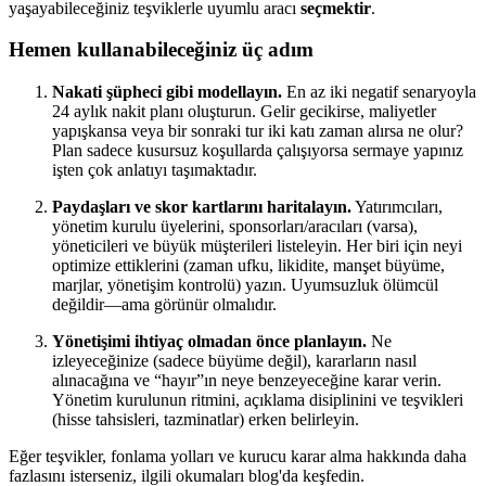
yaşayabileceğiniz teşviklerle uyumlu aracı
seçmektir
.
Hemen kullanabileceğiniz üç adım
Nakati şüpheci gibi modellayın.
En az iki negatif senaryoyla
24 aylık nakit planı oluşturun. Gelir gecikirse, maliyetler
yapışkansa veya bir sonraki tur iki katı zaman alırsa ne olur?
Plan sadece kusursuz koşullarda çalışıyorsa sermaye yapınız
işten çok anlatıyı taşımaktadır.
Paydaşları ve skor kartlarını haritalayın.
Yatırımcıları,
yönetim kurulu üyelerini, sponsorları/aracıları (varsa),
yöneticileri ve büyük müşterileri listeleyin. Her biri için neyi
optimize ettiklerini (zaman ufku, likidite, manşet büyüme,
marjlar, yönetişim kontrolü) yazın. Uyumsuzluk ölümcül
değildir—ama görünür olmalıdır.
Yönetişimi ihtiyaç olmadan önce planlayın.
Ne
izleyeceğinize (sadece büyüme değil), kararların nasıl
alınacağına ve “hayır”ın neye benzeyeceğine karar verin.
Yönetim kurulunun ritmini, açıklama disiplinini ve teşvikleri
(hisse tahsisleri, tazminatlar) erken belirleyin.
Eğer teşvikler, fonlama yolları ve kurucu karar alma hakkında daha
fazlasını isterseniz, ilgili okumaları blog'da keşfedin.