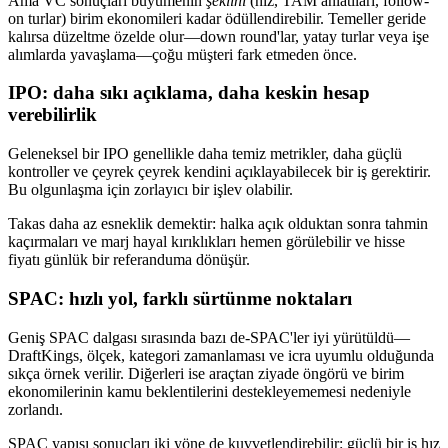
Ama VC sonuçları büyümenin
şeklini
(hız, TAM anlatıları, follow-
on turlar) birim ekonomileri kadar ödüllendirebilir. Temeller geride
kalırsa düzeltme özelde olur—down round'lar, yatay turlar veya işe
alımlarda yavaşlama—çoğu müşteri fark etmeden önce.
IPO: daha sıkı açıklama, daha keskin hesap
verebilirlik
Geleneksel bir IPO genellikle daha temiz metrikler, daha güçlü
kontroller ve çeyrek çeyrek kendini açıklayabilecek bir iş gerektirir.
Bu olgunlaşma için zorlayıcı bir işlev olabilir.
Takas daha az esneklik demektir: halka açık olduktan sonra tahmin
kaçırmaları ve marj hayal kırıklıkları hemen görülebilir ve hisse
fiyatı günlük bir referanduma dönüşür.
SPAC: hızlı yol, farklı sürtünme noktaları
Geniş SPAC dalgası sırasında bazı de-SPAC'ler iyi yürütüldü—
DraftKings, ölçek, kategori zamanlaması ve icra uyumlu olduğunda
sıkça örnek verilir. Diğerleri ise araçtan ziyade öngörü ve birim
ekonomilerinin kamu beklentilerini destekleyememesi nedeniyle
zorlandı.
SPAC yapısı sonuçları iki yöne de kuvvetlendirebilir: güçlü bir iş hız