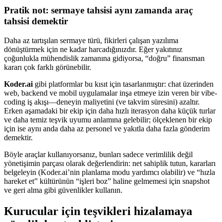
Pratik not: sermaye tahsisi aynı zamanda araç
tahsisi demektir
Daha az tartışılan sermaye türü, fikirleri çalışan yazılıma
dönüştürmek için ne kadar harcadığınızdır. Eğer yakıtınız
çoğunlukla mühendislik zamanına gidiyorsa, “doğru” finansman
kararı çok farklı görünebilir.
Koder.ai
gibi platformlar bu kısıt için tasarlanmıştır: chat üzerinden
web, backend ve mobil uygulamalar inşa etmeye izin veren bir vibe-
coding iş akışı—deneyin maliyetini (ve takvim süresini) azaltır.
Erken aşamadaki bir ekip için daha hızlı iterasyon daha küçük turlar
ve daha temiz teşvik uyumu anlamına gelebilir; ölçeklenen bir ekip
için ise aynı anda daha az personel ve yakıtla daha fazla gönderim
demektir.
Böyle araçlar kullanıyorsanız, bunları sadece verimlilik değil
yönetişimin parçası olarak değerlendirin: net sahiplik tutun, kararları
belgeleyin (Koder.ai’nin planlama modu yardımcı olabilir) ve “hızla
hareket et” kültürünün “işleri boz” haline gelmemesi için snapshot
ve geri alma gibi güvenlikler kullanın.
Kurucular için teşvikleri hizalamaya