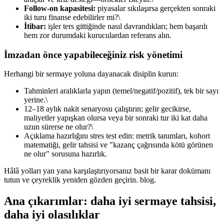
Follow-on kapasitesi:
piyasalar sıkılaşırsa gerçekten sonraki
iki turu finanse edebilirler mi?\
İtibar:
işler ters gittiğinde nasıl davrandıkları; hem başarılı
hem zor durumdaki kuruculardan referans alın.
İmzadan önce yapabileceğiniz risk yönetimi
Herhangi bir sermaye yoluna dayanacak disiplin kurun:
Tahminleri aralıklarla yapın (temel/negatif/pozitif), tek bir sayı
yerine.\
12–18 aylık nakit senaryosu çalıştırın; gelir gecikirse,
maliyetler yapışkan olursa veya bir sonraki tur iki kat daha
uzun sürerse ne olur?\
Açıklama hazırlığını stres test edin: metrik tanımları, kohort
matematiği, gelir tahsisi ve "kazanç çağrısında kötü görünen
ne olur" sorusuna hazırlık.
Hâlâ yolları yan yana karşılaştırıyorsanız basit bir karar dokümanı
tutun ve çeyreklik yeniden gözden geçirin. blog.
Ana çıkarımlar: daha iyi sermaye tahsisi,
daha iyi olasılıklar