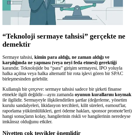
“Teknoloji sermaye tahsisi” gerçekte ne
demektir
Sermaye tahsisi,
kimin para aldığı, ne zaman aldığı ve
karşılığında ne yapması (veya neyi feda etmesi) gerektiği
kararıdır. Teknolojide bu “para” girişim sermayesi, IPO yoluyla
halka açılma veya halka alternatif bir rota işlevi gören bir SPAC
birleşmesinden gelebilir.
Kullanışlı bir çerçeve: sermaye tahsisi sadece bir şirketi finanse
etmekle ilgili değildir—aynı zamanda
oyunun kurallarını koymak
ile ilgilidir. Sermayeyle ilişkilendirilen şartlar (değerleme, yönetim
kurulu sandalyeleri, likidasyon tercihleri, kilit süreleri, earnout'lar,
raporlama yükümlülükleri, geri ödeme hakları, sponsor promote'leri)
hangi sonuçların kolay, hangilerinin riskli ve hangilerinin neredeyse
imkânsız olduğunu etkiler.
Niyetten çok teşvikler önemlidir