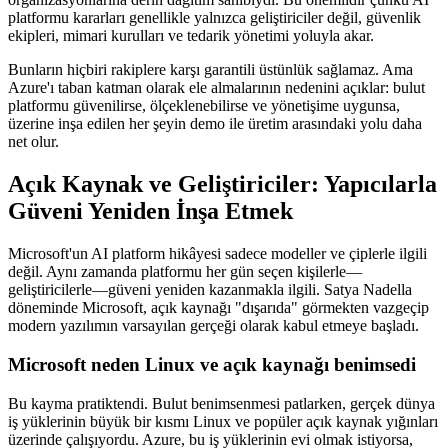
platformu kararları genellikle yalnızca geliştiriciler değil, güvenlik
ekipleri, mimari kurulları ve tedarik yönetimi yoluyla akar.
Bunların hiçbiri rakiplere karşı garantili üstünlük sağlamaz. Ama
Azure'ı taban katman olarak ele almalarının nedenini açıklar: bulut
platformu güvenilirse, ölçeklenebilirse ve yönetişime uygunsa,
üzerine inşa edilen her şeyin demo ile üretim arasındaki yolu daha
net olur.
Açık Kaynak ve Geliştiriciler: Yapıcılarla
Güveni Yeniden İnşa Etmek
Microsoft'un AI platform hikâyesi sadece modeller ve çiplerle ilgili
değil. Aynı zamanda platformu her gün seçen kişilerle—
geliştiricilerle—güveni yeniden kazanmakla ilgili. Satya Nadella
döneminde Microsoft, açık kaynağı "dışarıda" görmekten vazgeçip
modern yazılımın varsayılan gerçeği olarak kabul etmeye başladı.
Microsoft neden Linux ve açık kaynağı benimsedi
Bu kayma pratiktendi. Bulut benimsenmesi patlarken, gerçek dünya
iş yüklerinin büyük bir kısmı Linux ve popüler açık kaynak yığınları
üzerinde çalışıyordu. Azure, bu iş yüklerinin evi olmak istiyorsa,