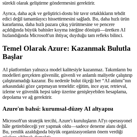
sürekli olarak geliştirme göndermesini gerektirir.
Ayrıca, daha açık ve geliştirici-dostu bir tavır ortaklıkların tehdit
edici değil tamamlayıcı hissettirmesini sağladı. Bu, daha hızlı ürün
kararlarına, daha hızlı pazara çıkış yürütmesine ve pencere
açıldığında büyük bahisler koyma isteğine dönüştü—üretken AI
hızlandığında Microsoft'un ihtiyaç duyduğu tam refleks bilinci.
Temel Olarak Azure: Kazanmak Bulutla
Başlar
AI platformları yalnızca model kalitesiyle kazanmaz. Takımların bu
modelleri gerçekten güvenilir, güvenli ve anlamlı maliyetle çalıştırıp
çalıştıramadığı kazanır. Bu nedenle bulut ölçeği her “AI atılımı”nın
arkasındaki göze çarpmayan temeldir: eğitim, ince ayar, retrieval,
izleme ve güvenlik hepsi talep üzerine genişleyebilen hesaplama,
depolama ve ağ gerektirir.
Azure'ın bahsi: kurumsal-düzey AI altyapısı
Microsoft'un stratejik tercihi, Azure'ı kuruluşların AI'yı operasyonel
hâle getirebileceği yer yapmak oldu—sadece deneme alanı değil.
Bu, yenilik azaldığında büyük organizasyonların önem verdiği