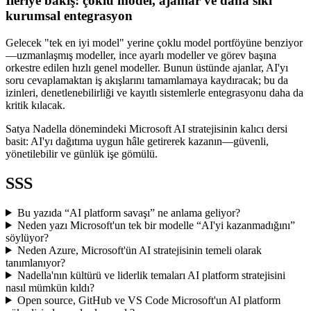
İleriye bakış: çoklu model, ajanlar ve daha sıkı
kurumsal entegrasyon
Gelecek "tek en iyi model" yerine çoklu model portföyüne benziyor
—uzmanlaşmış modeller, ince ayarlı modeller ve görev başına
orkestre edilen hızlı genel modeller. Bunun üstünde ajanlar, AI'yı
soru cevaplamaktan iş akışlarını tamamlamaya kaydıracak; bu da
izinleri, denetlenebilirliği ve kayıtlı sistemlerle entegrasyonu daha da
kritik kılacak.
Satya Nadella dönemindeki Microsoft AI stratejisinin kalıcı dersi
basit: AI'yı dağıtıma uygun hâle getirerek kazanın—güvenli,
yönetilebilir ve günlük işe gömülü.
SSS
Bu yazıda “AI platform savaşı” ne anlama geliyor?
Neden yazı Microsoft'un tek bir modelle “AI'yi kazanmadığını”
söylüyor?
Neden Azure, Microsoft'ün AI stratejisinin temeli olarak
tanımlanıyor?
Nadella'nın kültürü ve liderlik temaları AI platform stratejisini
nasıl mümkün kıldı?
Open source, GitHub ve VS Code Microsoft'un AI platform