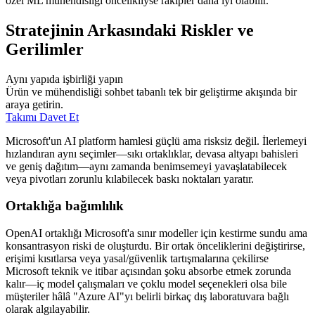
özel ML mühendisliği öncelikliyse rakipler daha iyi olabilir.
Stratejinin Arkasındaki Riskler ve
Gerilimler
Aynı yapıda işbirliği yapın
Ürün ve mühendisliği sohbet tabanlı tek bir geliştirme akışında bir
araya getirin.
Takımı Davet Et
Microsoft'un AI platform hamlesi güçlü ama risksiz değil. İlerlemeyi
hızlandıran aynı seçimler—sıkı ortaklıklar, devasa altyapı bahisleri
ve geniş dağıtım—aynı zamanda benimsemeyi yavaşlatabilecek
veya pivotları zorunlu kılabilecek baskı noktaları yaratır.
Ortaklığa bağımlılık
OpenAI ortaklığı Microsoft'a sınır modeller için kestirme sundu ama
konsantrasyon riski de oluşturdu. Bir ortak önceliklerini değiştirirse,
erişimi kısıtlarsa veya yasal/güvenlik tartışmalarına çekilirse
Microsoft teknik ve itibar açısından şoku absorbe etmek zorunda
kalır—iç model çalışmaları ve çoklu model seçenekleri olsa bile
müşteriler hâlâ "Azure AI"yı belirli birkaç dış laboratuvara bağlı
olarak algılayabilir.