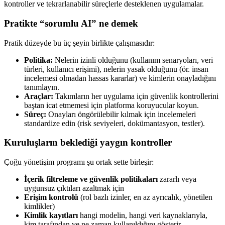
kontroller ve tekrarlanabilir süreçlerle desteklenen uygulamalar.
Pratikte “sorumlu AI” ne demek
Pratik düzeyde bu üç şeyin birlikte çalışmasıdır:
Politika:
Nelerin izinli olduğunu (kullanım senaryoları, veri
türleri, kullanıcı erişimi), nelerin yasak olduğunu (ör. insan
incelemesi olmadan hassas kararlar) ve kimlerin onayladığını
tanımlayın.
Araçlar:
Takımların her uygulama için güvenlik kontrollerini
baştan icat etmemesi için platforma koruyucular koyun.
Süreç:
Onayları öngörülebilir kılmak için incelemeleri
standardize edin (risk seviyeleri, dokümantasyon, testler).
Kuruluşların beklediği yaygın kontroller
Çoğu yönetişim programı şu ortak sette birleşir:
İçerik filtreleme ve güvenlik politikaları
zararlı veya
uygunsuz çıktıları azaltmak için
Erişim kontrolü
(rol bazlı izinler, en az ayrıcalık, yönetilen
kimlikler)
Kimlik kayıtları
hangi modelin, hangi veri kaynaklarıyla,
kim tarafından ve ne zaman kullanıldığını gösterir