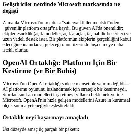
Geliştiriciler nezdinde Microsoft markasında ne
değişti
Zamanla Microsoft'un markası "satıcıya kilitlenme riski"nden
"güvenilir platform ortağı"na kaydı. Bu güven AI'da önemlidir:
ekipler esneklik (açık modeller, açık araçlar, taşınabilir beceriler) ve
uzun vadeli destek ister. Bir platformun ekiplerin gerçekliğini kabul
edeceğine inanırlarsa, geleceği onun üzerinde inşa etmeye daha
istekli olurlar.
OpenAI Ortaklığı: Platform İçin Bir
Kestirme (ve Bir Bahis)
Microsoft'un OpenAI ortaklığı sadece manşet bir yatırım değildi—
AI platformu oyununu hızlandırmak için stratejik bir kestirmeydi.
Sıfırdan sınıf atı modelleri inşa etmeyi yıllarca beklemek yerine
Microsoft, OpenAI'nin hızla gelişen modellerini Azure'ın kurumsal
ölçek sunma yeteneğiyle eşleştirebildi.
Ortaklık neyi başarmayı amaçladı
Üst düzeyde amaç üç parçalı bir paketti: