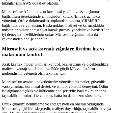
takımlar için AWS doğal ev olabilir.
Microsoft ise AI'nın mevcut kurumsal yazılım ve iş akışlarına
bağlanması gerektiğinde en güçlüdür: kimlik (Entra), uç nokta
yönetimi, Office dokümanları, toplantılar, e-posta, CRM/ERP
bağlantıları ve yönetişim. Baskı noktası maliyet ve karmaşıklıktır:
müşteriler bulutlar arası fiyat karşılaştırması yapabilir ve bazıları "en
iyi deneyim" özelliklerinin onları Microsoft yığınına daha da
çekmesinden endişe edebilir.
Microsoft vs açık kaynak yığınları: üretime hız vs
maksimum kontrol
Açık kaynak model yığınları kontrol, özelleştirme ve ölçeklendikçe
maliyet avantajı sunabilir—özellikle güçlü ML ve platform
mühendisliği yeteneği olan takımlar için.
Microsoft'un avantajı paketlemedir: yönetilen hizmetler, güvenlik
varsayılanları, kurumsal destek ve tanıdık yönetici deneyimi. Ödün
ise algılanan açıklık ve kilitlenme endişeleridir; bazı takımlar daha
taşınabilir bir mimari tercih eder, hatta bu daha uzun sürse bile.
Pratik çıkarım: benimseme ve entegrasyon en önemli olduğunda
Microsoft güçlü bir eşleşmedir; maliyet duyarlılığı, taşınabilirlik veya