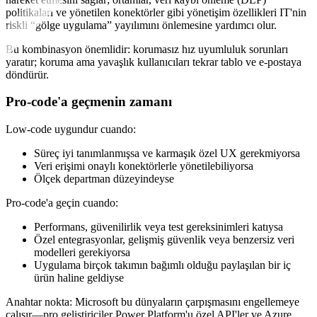
politikaları ve yönetilen konektörler gibi yönetişim özellikleri IT'nin
riskli “gölge uygulama” yayılımını önlemesine yardımcı olur.
Bu kombinasyon önemlidir: korumasız hız uyumluluk sorunları
yaratır; koruma ama yavaşlık kullanıcıları tekrar tablo ve e-postaya
döndürür.
Pro-code'a geçmenin zamanı
Low-code uygundur cuando:
Süreç iyi tanımlanmışsa ve karmaşık özel UX gerekmiyorsa
Veri erişimi onaylı konektörlerle yönetilebiliyorsa
Ölçek departman düzeyindeyse
Pro-code'a geçin cuando:
Performans, güvenilirlik veya test gereksinimleri katıysa
Özel entegrasyonlar, gelişmiş güvenlik veya benzersiz veri
modelleri gerekiyorsa
Uygulama birçok takımın bağımlı olduğu paylaşılan bir iç
ürün haline geldiyse
Anahtar nokta: Microsoft bu dünyaların çarpışmasını engellemeye
çalışır—pro geliştiriciler Power Platform'u özel API'ler ve Azure