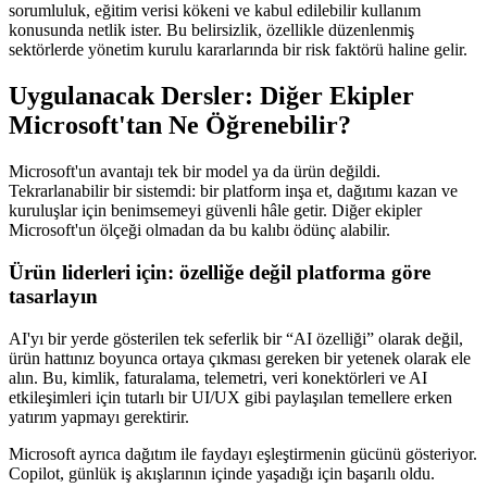
sorumluluk, eğitim verisi kökeni ve kabul edilebilir kullanım
konusunda netlik ister. Bu belirsizlik, özellikle düzenlenmiş
sektörlerde yönetim kurulu kararlarında bir risk faktörü haline gelir.
Uygulanacak Dersler: Diğer Ekipler
Microsoft'tan Ne Öğrenebilir?
Microsoft'un avantajı tek bir model ya da ürün değildi.
Tekrarlanabilir bir sistemdi: bir platform inşa et, dağıtımı kazan ve
kuruluşlar için benimsemeyi güvenli hâle getir. Diğer ekipler
Microsoft'un ölçeği olmadan da bu kalıbı ödünç alabilir.
Ürün liderleri için: özelliğe değil platforma göre
tasarlayın
AI'yı bir yerde gösterilen tek seferlik bir “AI özelliği” olarak değil,
ürün hattınız boyunca ortaya çıkması gereken bir yetenek olarak ele
alın. Bu, kimlik, faturalama, telemetri, veri konektörleri ve AI
etkileşimleri için tutarlı bir UI/UX gibi paylaşılan temellere erken
yatırım yapmayı gerektirir.
Microsoft ayrıca dağıtım ile faydayı eşleştirmenin gücünü gösteriyor.
Copilot, günlük iş akışlarının içinde yaşadığı için başarılı oldu.