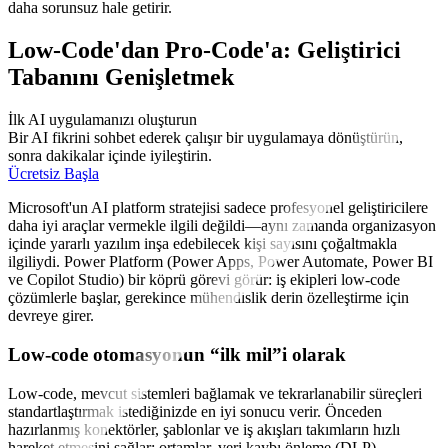
daha sorunsuz hale getirir.
Low-Code'dan Pro-Code'a: Geliştirici
Tabanını Genişletmek
İlk AI uygulamanızı oluşturun
Bir AI fikrini sohbet ederek çalışır bir uygulamaya dönüştürün,
sonra dakikalar içinde iyileştirin.
Ücretsiz Başla
Microsoft'un AI platform stratejisi sadece profesyonel geliştiricilere
daha iyi araçlar vermekle ilgili değildi—aynı zamanda organizasyon
içinde yararlı yazılım inşa edebilecek kişi sayısını çoğaltmakla
ilgiliydi. Power Platform (Power Apps, Power Automate, Power BI
ve Copilot Studio) bir köprü görevi görür: iş ekipleri low-code
çözümlerle başlar, gerekince mühendislik derin özelleştirme için
devreye girer.
Low-code otomasyonun “ilk mil”i olarak
Low-code, mevcut sistemleri bağlamak ve tekrarlanabilir süreçleri
standartlaştırmak istediğinizde en iyi sonucu verir. Önceden
hazırlanmış konektörler, şablonlar ve iş akışları takımların hızlı
hareket etmesini sağlar; ortamlar, veri kaybı önleme (DLP)