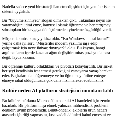
Nadella sadece yeni bir strateji ilan etmedi; şirket için yeni bir işletim
sistemi uyguladı.
Bir “büyüme zihniyeti” slogan olmaktan çıktı. Takımlara neyin işe
yaramadığını itiraf etme, kamusal olarak öğrenme ve her tartışmayı
sıfır-toplam bir kavgaya dönüştürmeden yineleme özgürlüğü verdi.
Müşteri takıntısı kuzey yıldızı oldu. "Bu Windows'u nasıl korur?"
yerine daha iyi soru "Müşteriler modern yazılımı inşa edip
çalıştırmak için neye ihtiyaç duyuyor?" oldu. Bu kayma, hangi
argümanların içerde kazanacağını değiştirir: miras pozisyonlaması
değil, fayda kazanır.
Bir öğrenme kültürü ortaklıkları ve pivotları kolaylaştırdı. Bir şirket
her şeyi kendisinin icat etmesi gerektiğini varsayarsa yavaş hareket
eder. Başkalarından öğrenmeye ve bu öğrenmeyi ürüne entegre
etmeye rahat olduğunuzda çok daha hızlı hareket edebilirsiniz.
Kültür neden AI platform stratejisini mümkün kıldı
Bu kültürel sıfırlama Microsoft'un sonraki AI hamleleri için zemin
hazırladı. Bir platform inşa etmek yalnızca mühendislik problemi
değildir; uyum problemidir. Bulut-öncelik, ekiplerin ürün hatları
arasında işbirliği yapmasını, kısa vadeli ödünleri kabul etmesini ve