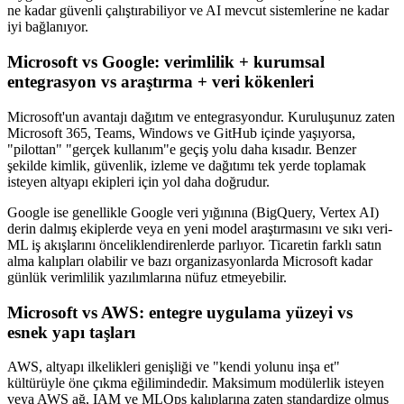
ne kadar güvenli çalıştırabiliyor ve AI mevcut sistemlerine ne kadar
iyi bağlanıyor.
Microsoft vs Google: verimlilik + kurumsal
entegrasyon vs araştırma + veri kökenleri
Microsoft'un avantajı dağıtım ve entegrasyondur. Kuruluşunuz zaten
Microsoft 365, Teams, Windows ve GitHub içinde yaşıyorsa,
"pilottan" "gerçek kullanım"e geçiş yolu daha kısadır. Benzer
şekilde kimlik, güvenlik, izleme ve dağıtımı tek yerde toplamak
isteyen altyapı ekipleri için yol daha doğrudur.
Google ise genellikle Google veri yığınına (BigQuery, Vertex AI)
derin dalmış ekiplerde veya en yeni model araştırmasını ve sıkı veri-
ML iş akışlarını önceliklendirenlerde parlıyor. Ticaretin farklı satın
alma kalıpları olabilir ve bazı organizasyonlarda Microsoft kadar
günlük verimlilik yazılımlarına nüfuz etmeyebilir.
Microsoft vs AWS: entegre uygulama yüzeyi vs
esnek yapı taşları
AWS, altyapı ilkelikleri genişliği ve "kendi yolunu inşa et"
kültürüyle öne çıkma eğilimindedir. Maksimum modülerlik isteyen
veya AWS ağ, IAM ve MLOps kalıplarına zaten standardize olmuş