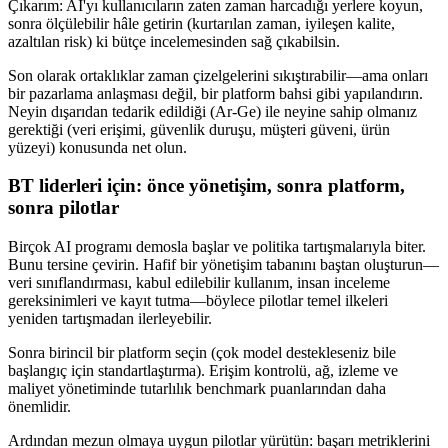
Çıkarım: AI'yı kullanıcıların zaten zaman harcadığı yerlere koyun,
sonra ölçülebilir hâle getirin (kurtarılan zaman, iyileşen kalite,
azaltılan risk) ki bütçe incelemesinden sağ çıkabilsin.
Son olarak ortaklıklar zaman çizelgelerini sıkıştırabilir—ama onları
bir pazarlama anlaşması değil, bir platform bahsi gibi yapılandırın.
Neyin dışarıdan tedarik edildiği (Ar-Ge) ile neyine sahip olmanız
gerektiği (veri erişimi, güvenlik duruşu, müşteri güveni, ürün
yüzeyi) konusunda net olun.
BT liderleri için: önce yönetişim, sonra platform,
sonra pilotlar
Birçok AI programı demosla başlar ve politika tartışmalarıyla biter.
Bunu tersine çevirin. Hafif bir yönetişim tabanını baştan oluşturun—
veri sınıflandırması, kabul edilebilir kullanım, insan inceleme
gereksinimleri ve kayıt tutma—böylece pilotlar temel ilkeleri
yeniden tartışmadan ilerleyebilir.
Sonra birincil bir platform seçin (çok model destekleseniz bile
başlangıç için standartlaştırma). Erişim kontrolü, ağ, izleme ve
maliyet yönetiminde tutarlılık benchmark puanlarından daha
önemlidir.
Ardından mezun olmaya uygun pilotlar yürütün: başarı metriklerini