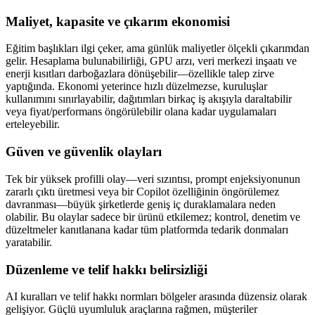
Maliyet, kapasite ve çıkarım ekonomisi
Eğitim başlıkları ilgi çeker, ama günlük maliyetler ölçekli çıkarımdan
gelir. Hesaplama bulunabilirliği, GPU arzı, veri merkezi inşaatı ve
enerji kısıtları darboğazlara dönüşebilir—özellikle talep zirve
yaptığında. Ekonomi yeterince hızlı düzelmezse, kuruluşlar
kullanımını sınırlayabilir, dağıtımları birkaç iş akışıyla daraltabilir
veya fiyat/performans öngörülebilir olana kadar uygulamaları
erteleyebilir.
Güven ve güvenlik olayları
Tek bir yüksek profilli olay—veri sızıntısı, prompt enjeksiyonunun
zararlı çıktı üretmesi veya bir Copilot özelliğinin öngörülemez
davranması—büyük şirketlerde geniş iç duraklamalara neden
olabilir. Bu olaylar sadece bir ürünü etkilemez; kontrol, denetim ve
düzeltmeler kanıtlanana kadar tüm platformda tedarik donmaları
yaratabilir.
Düzenleme ve telif hakkı belirsizliği
AI kuralları ve telif hakkı normları bölgeler arasında düzensiz olarak
gelişiyor. Güçlü uyumluluk araçlarına rağmen, müşteriler