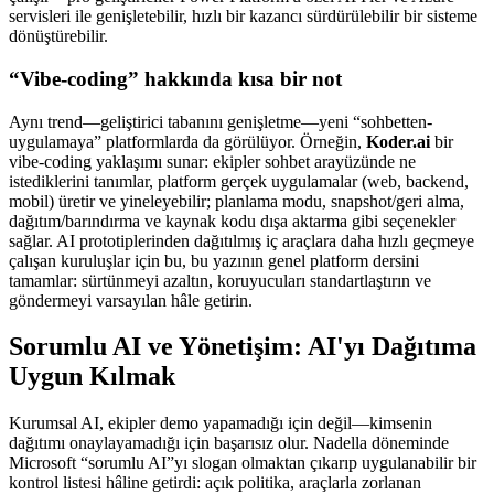
servisleri ile genişletebilir, hızlı bir kazancı sürdürülebilir bir sisteme
dönüştürebilir.
“Vibe-coding” hakkında kısa bir not
Aynı trend—geliştirici tabanını genişletme—yeni “sohbetten-
uygulamaya” platformlarda da görülüyor. Örneğin,
Koder.ai
bir
vibe-coding yaklaşımı sunar: ekipler sohbet arayüzünde ne
istediklerini tanımlar, platform gerçek uygulamalar (web, backend,
mobil) üretir ve yineleyebilir; planlama modu, snapshot/geri alma,
dağıtım/barındırma ve kaynak kodu dışa aktarma gibi seçenekler
sağlar. AI prototiplerinden dağıtılmış iç araçlara daha hızlı geçmeye
çalışan kuruluşlar için bu, bu yazının genel platform dersini
tamamlar: sürtünmeyi azaltın, koruyucuları standartlaştırın ve
göndermeyi varsayılan hâle getirin.
Sorumlu AI ve Yönetişim: AI'yı Dağıtıma
Uygun Kılmak
Kurumsal AI, ekipler demo yapamadığı için değil—kimsenin
dağıtımı onaylayamadığı için başarısız olur. Nadella döneminde
Microsoft “sorumlu AI”yı slogan olmaktan çıkarıp uygulanabilir bir
kontrol listesi hâline getirdi: açık politika, araçlarla zorlanan