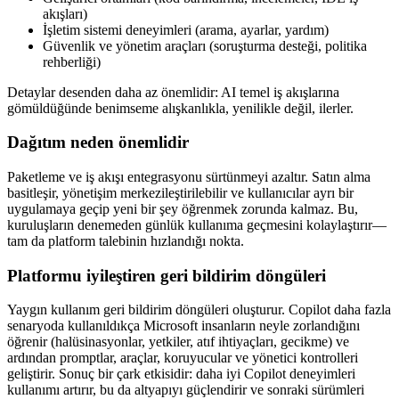
akışları)
İşletim sistemi deneyimleri (arama, ayarlar, yardım)
Güvenlik ve yönetim araçları (soruşturma desteği, politika
rehberliği)
Detaylar desenden daha az önemlidir: AI temel iş akışlarına
gömüldüğünde benimseme alışkanlıkla, yenilikle değil, ilerler.
Dağıtım neden önemlidir
Paketleme ve iş akışı entegrasyonu sürtünmeyi azaltır. Satın alma
basitleşir, yönetişim merkezileştirilebilir ve kullanıcılar ayrı bir
uygulamaya geçip yeni bir şey öğrenmek zorunda kalmaz. Bu,
kuruluşların denemeden günlük kullanıma geçmesini kolaylaştırır—
tam da platform talebinin hızlandığı nokta.
Platformu iyileştiren geri bildirim döngüleri
Yaygın kullanım geri bildirim döngüleri oluşturur. Copilot daha fazla
senaryoda kullanıldıkça Microsoft insanların neyle zorlandığını
öğrenir (halüsinasyonlar, yetkiler, atıf ihtiyaçları, gecikme) ve
ardından promptlar, araçlar, koruyucular ve yönetici kontrolleri
geliştirir. Sonuç bir çark etkisidir: daha iyi Copilot deneyimleri
kullanımı artırır, bu da altyapıyı güçlendirir ve sonraki sürümleri