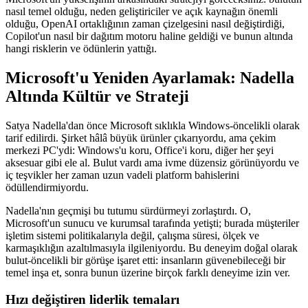
nasıl temel olduğu, neden geliştiriciler ve açık kaynağın önemli
olduğu, OpenAI ortaklığının zaman çizelgesini nasıl değiştirdiği,
Copilot'un nasıl bir dağıtım motoru haline geldiği ve bunun altında
hangi risklerin ve ödünlerin yattığı.
Microsoft'u Yeniden Ayarlamak: Nadella
Altında Kültür ve Strateji
Satya Nadella'dan önce Microsoft sıklıkla Windows-öncelikli olarak
tarif edilirdi. Şirket hâlâ büyük ürünler çıkarıyordu, ama çekim
merkezi PC'ydi: Windows'u koru, Office'i koru, diğer her şeyi
aksesuar gibi ele al. Bulut vardı ama ivme düzensiz görünüyordu ve
iç teşvikler her zaman uzun vadeli platform bahislerini
ödüllendirmiyordu.
Nadella'nın geçmişi bu tutumu sürdürmeyi zorlaştırdı. O,
Microsoft'un sunucu ve kurumsal tarafında yetişti; burada müşteriler
işletim sistemi politikalarıyla değil, çalışma süresi, ölçek ve
karmaşıklığın azaltılmasıyla ilgileniyordu. Bu deneyim doğal olarak
bulut-öncelikli bir görüşe işaret etti: insanların güvenebileceği bir
temel inşa et, sonra bunun üzerine birçok farklı deneyime izin ver.
Hızı değiştiren liderlik temaları