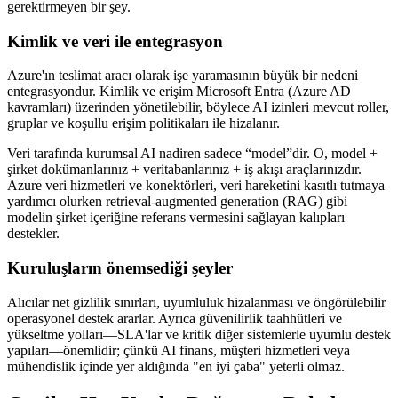
gerektirmeyen bir şey.
Kimlik ve veri ile entegrasyon
Azure'ın teslimat aracı olarak işe yaramasının büyük bir nedeni
entegrasyondur. Kimlik ve erişim Microsoft Entra (Azure AD
kavramları) üzerinden yönetilebilir, böylece AI izinleri mevcut roller,
gruplar ve koşullu erişim politikaları ile hizalanır.
Veri tarafında kurumsal AI nadiren sadece “model”dir. O, model +
şirket dokümanlarınız + veritabanlarınız + iş akışı araçlarınızdır.
Azure veri hizmetleri ve konektörleri, veri hareketini kasıtlı tutmaya
yardımcı olurken retrieval-augmented generation (RAG) gibi
modelin şirket içeriğine referans vermesini sağlayan kalıpları
destekler.
Kuruluşların önemsediği şeyler
Alıcılar net gizlilik sınırları, uyumluluk hizalanması ve öngörülebilir
operasyonel destek ararlar. Ayrıca güvenilirlik taahhütleri ve
yükseltme yolları—SLA'lar ve kritik diğer sistemlerle uyumlu destek
yapıları—önemlidir; çünkü AI finans, müşteri hizmetleri veya
mühendislik içinde yer aldığında "en iyi çaba" yeterli olmaz.