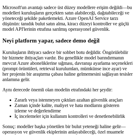
Microsoft'un avantajı sadece üst düzey modellere erişim değildi—bu
modelleri kuruluşların gerçekten satın alabileceği, dağıtabileceği ve
yöneteceği şekilde paketlemekti. Azure OpenAI Service tarzı
düşünün: tanıdık bulut satın alma, kiracı düzeyi kontroller ve güçlü
model API'lerinin etrafına sarılmış operasyonel güvenlik.
Neyi platform yapar, sadece demo değil
Kuruluşların ihtiyacı sadece bir sohbet botu değildir. Öngörülebilir
bir hizmete ihtiyaçları vardır. Bu genellikle model barındırmanın
mevcut Azure aboneliklerine sığması, davranışı ayarlama seçenekleri
(prompt örüntüleri, retrieval kurulumları, mümkünse ince ayar) ve
her projenin bir araştırma çabası haline gelmemesini sağlayan tesisler
anlamına gelir.
Aynı derecede önemli olan modelin etrafındaki her şeydir:
Zararlı veya istenmeyen çıktıları azaltan güvenlik araçları
Zaman içinde kalite, maliyet ve hata modlarını gösteren
izleme ve değerlendirme
İç incelemeler için kullanım kontrolleri ve denetlenebilirlik
Sonuç: modeller başka yönetilen bir bulut yeteneği haline gelir—
operasyon ve güvenlik ekiplerinin anlayabileceği, özel muamele