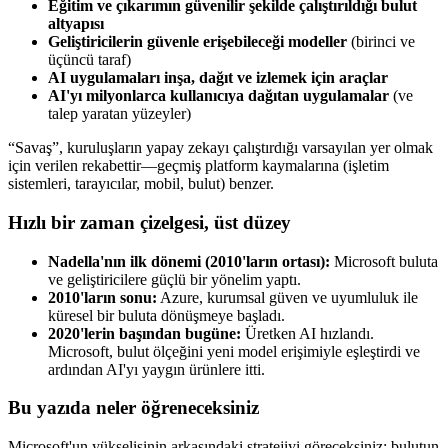
Eğitim ve çıkarımın güvenilir şekilde çalıştırıldığı bulut
altyapısı
Geliştiricilerin güvenle erişebileceği modeller
(birinci ve
üçüncü taraf)
AI uygulamaları inşa, dağıt ve izlemek için araçlar
AI'yı milyonlarca kullanıcıya dağıtan uygulamalar
(ve
talep yaratan yüzeyler)
“Savaş”, kuruluşların yapay zekayı çalıştırdığı varsayılan yer olmak
için verilen rekabettir—geçmiş platform kaymalarına (işletim
sistemleri, tarayıcılar, mobil, bulut) benzer.
Hızlı bir zaman çizelgesi, üst düzey
Nadella'nın ilk dönemi (2010'ların ortası):
Microsoft buluta
ve geliştiricilere güçlü bir yönelim yaptı.
2010'ların sonu:
Azure, kurumsal güven ve uyumluluk ile
küresel bir buluta dönüşmeye başladı.
2020'lerin başından bugüne:
Üretken AI hızlandı.
Microsoft, bulut ölçeğini yeni model erişimiyle eşleştirdi ve
ardından AI'yı yaygın ürünlere itti.
Bu yazıda neler öğreneceksiniz
Microsoft'un yükselişinin arkasındaki stratejiyi göreceksiniz: bulutun