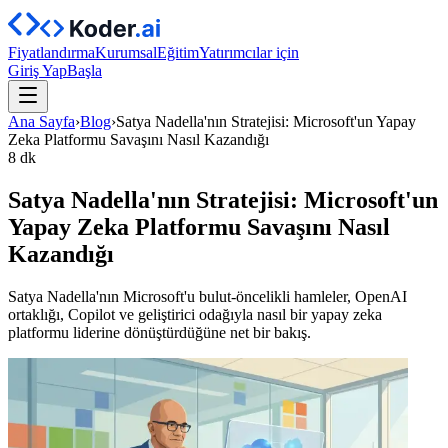
Fiyatlandırma
Kurumsal
Eğitim
Yatırımcılar için
Giriş Yap
Başla
Ana Sayfa
›
Blog
›
Satya Nadella'nın Stratejisi: Microsoft'un Yapay
Zeka Platformu Savaşını Nasıl Kazandığı
8 dk
Satya Nadella'nın Stratejisi: Microsoft'un
Yapay Zeka Platformu Savaşını Nasıl
Kazandığı
Satya Nadella'nın Microsoft'u bulut-öncelikli hamleler, OpenAI
ortaklığı, Copilot ve geliştirici odağıyla nasıl bir yapay zeka
platformu liderine dönüştürdüğüne net bir bakış.