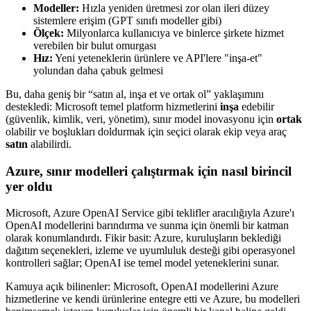
Modeller:
Hızla yeniden üretmesi zor olan ileri düzey
sistemlere erişim (GPT sınıfı modeller gibi)
Ölçek:
Milyonlarca kullanıcıya ve binlerce şirkete hizmet
verebilen bir bulut omurgası
Hız:
Yeni yeteneklerin ürünlere ve API'lere "inşa-et"
yolundan daha çabuk gelmesi
Bu, daha geniş bir “satın al, inşa et ve ortak ol” yaklaşımını
destekledi: Microsoft temel platform hizmetlerini
inşa
edebilir
(güvenlik, kimlik, veri, yönetim), sınır model inovasyonu için
ortak
olabilir ve boşlukları doldurmak için seçici olarak ekip veya araç
satın
alabilirdi.
Azure, sınır modelleri çalıştırmak için nasıl birincil
yer oldu
Microsoft, Azure OpenAI Service gibi teklifler aracılığıyla Azure'ı
OpenAI modellerini barındırma ve sunma için önemli bir katman
olarak konumlandırdı. Fikir basit: Azure, kuruluşların beklediği
dağıtım seçenekleri, izleme ve uyumluluk desteği gibi operasyonel
kontrolleri sağlar; OpenAI ise temel model yeteneklerini sunar.
Kamuya açık bilinenler: Microsoft, OpenAI modellerini Azure
hizmetlerine ve kendi ürünlerine entegre etti ve Azure, bu modelleri