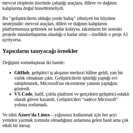
mevcut ekiplerin üzerinde çalıştığı araçlara, dillere ve dağıtım
kalıplarına doğal hissettirmeliydi.
Bu "geliştiricilerin olduğu yerde buluş" zihniyeti bir büyüme
stratejisidir: mevcut araçları, dilleri ve dağıtım kalıplarını
platformunuza getirmek ne kadar kolaysa, takımların bir sonraki
projede standartlaştırma olasılığı o kadar artar—özellikle o proje AI
içeriyorsa.
Yapıcıların tanıyacağı örnekler
Değişimi somutlaştıran iki hamle:
GitHub
, geliştirici iş akışının merkezi hâline geldi, yan bir
varlık olmaktan çıktı. Geliştiricilerin işbirliği yaptığı evi
sahiplenmek, Microsoft'un ekosisteme yatırım yaptığını
gösterdi.
VS Code
, hafif, çoklu platform ve gerçekten geliştirici-odaklı
olarak güven kazandı. Geliştiricileri “sadece Microsoft”
yoluna zorlamadı.
Ve tabii
Azure'da Linux
—yığınınızı kullanmak için her şeyi
yeniden yazmak zorunda olmadığınız anlamına gelen basit ama çok
etkili bir mesaj.