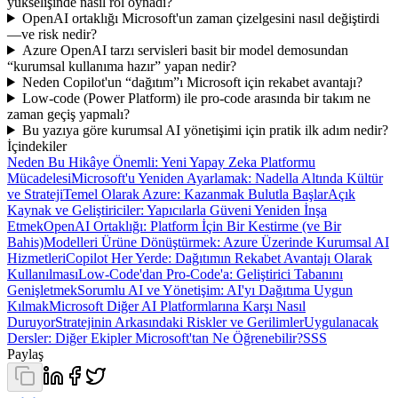
yükselişinde nasıl rol oynadı?
OpenAI ortaklığı Microsoft'un zaman çizelgesini nasıl değiştirdi
—ve risk nedir?
Azure OpenAI tarzı servisleri basit bir model demosundan
“kurumsal kullanıma hazır” yapan nedir?
Neden Copilot'un “dağıtım”ı Microsoft için rekabet avantajı?
Low-code (Power Platform) ile pro-code arasında bir takım ne
zaman geçiş yapmalı?
Bu yazıya göre kurumsal AI yönetişimi için pratik ilk adım nedir?
İçindekiler
Neden Bu Hikâye Önemli: Yeni Yapay Zeka Platformu
Mücadelesi
Microsoft'u Yeniden Ayarlamak: Nadella Altında Kültür
ve Strateji
Temel Olarak Azure: Kazanmak Bulutla Başlar
Açık
Kaynak ve Geliştiriciler: Yapıcılarla Güveni Yeniden İnşa
Etmek
OpenAI Ortaklığı: Platform İçin Bir Kestirme (ve Bir
Bahis)
Modelleri Ürüne Dönüştürmek: Azure Üzerinde Kurumsal AI
Hizmetleri
Copilot Her Yerde: Dağıtımın Rekabet Avantajı Olarak
Kullanılması
Low-Code'dan Pro-Code'a: Geliştirici Tabanını
Genişletmek
Sorumlu AI ve Yönetişim: AI'yı Dağıtıma Uygun
Kılmak
Microsoft Diğer AI Platformlarına Karşı Nasıl
Duruyor
Stratejinin Arkasındaki Riskler ve Gerilimler
Uygulanacak
Dersler: Diğer Ekipler Microsoft'tan Ne Öğrenebilir?
SSS
Paylaş