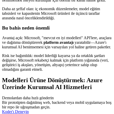
benimsemek isteyen kuruluşlar için önemli bir kanal haline geldi.
Daha az şeffaf olan: iç ekonomik düzenlemeler, model eğitim
tahsisleri ve kapasitenin Microsoft ürünleri ile üçüncü taraflar
arasında nasıl önceliklendirildiği.
Bu bahis neden önemli
Avantaj açık: Microsoft, "mevcut en iyi modelleri" API'lere, araçlara
ve dağıtıma dönüştürerek
platform avantajı
yaratabilir—Azure'ı
kurumsal AI benimsemesi için varsayılan yol haline getiren paketler.
Risk ise bağımlılık: model liderliği kayarsa ya da ortaklık şartları
değişirse, Microsoft rekabetçi kalmak için platform yığınında (veri,
geliştirici iş akışları, yönetişim, altyapı) yeterince sahip olup
olmadığını garanti etmeli.
Modelleri Ürüne Dönüştürmek: Azure
Üzerinde Kurumsal AI Hizmetleri
Demolardan daha hızlı gönderin
Bir prototipten dağıtılmış web, backend veya mobil uygulamaya boş
bir repo ile uğraşmadan geçin.
Koder'ı Deneyin