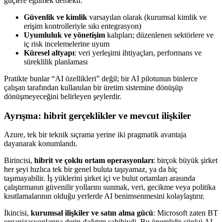
güçlere eğilmek demekti:
Güvenlik ve kimlik
varsayılan olarak (kurumsal kimlik ve
erişim kontrolleriyle sıkı entegrasyon)
Uyumluluk ve yönetişim
kalıpları; düzenlenen sektörlere ve
iç risk incelemelerine uyum
Küresel altyapı
: veri yerleşimi ihtiyaçları, performans ve
süreklilik planlaması
Pratikte bunlar “AI özellikleri” değil; bir AI pilotunun binlerce
çalışan tarafından kullanılan bir üretim sistemine dönüşüp
dönüşmeyeceğini belirleyen şeylerdir.
Ayrışma: hibrit gerçeklikler ve mevcut ilişkiler
Azure, tek bir teknik sıçrama yerine iki pragmatik avantaja
dayanarak konumlandı.
Birincisi,
hibrit ve çoklu ortam operasyonları
: birçok büyük şirket
her şeyi hızlıca tek bir genel buluta taşıyamaz, ya da hiç
taşımayabilir. İş yüklerini şirket içi ve bulut ortamları arasında
çalıştırmanın güvenilir yollarını sunmak, veri, gecikme veya politika
kısıtlamalarının olduğu yerlerde AI benimsenmesini kolaylaştırır.
İkincisi,
kurumsal ilişkiler ve satın alma gücü
: Microsoft zaten BT
organizasyonlarına derin dağıtım sahibiydi. Bu önemlidir çünkü AI