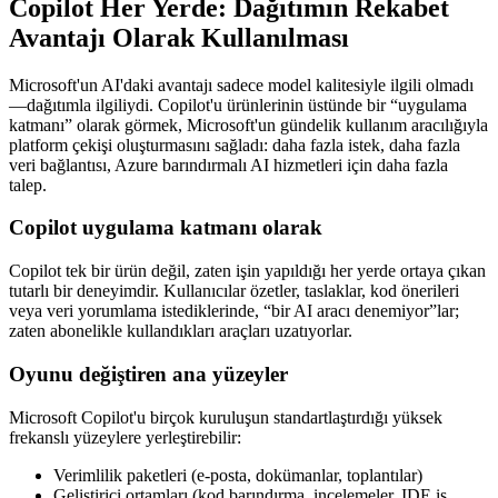
Copilot Her Yerde: Dağıtımın Rekabet
Avantajı Olarak Kullanılması
Microsoft'un AI'daki avantajı sadece model kalitesiyle ilgili olmadı
—dağıtımla ilgiliydi. Copilot'u ürünlerinin üstünde bir “uygulama
katmanı” olarak görmek, Microsoft'un gündelik kullanım aracılığıyla
platform çekişi oluşturmasını sağladı: daha fazla istek, daha fazla
veri bağlantısı, Azure barındırmalı AI hizmetleri için daha fazla
talep.
Copilot uygulama katmanı olarak
Copilot tek bir ürün değil, zaten işin yapıldığı her yerde ortaya çıkan
tutarlı bir deneyimdir. Kullanıcılar özetler, taslaklar, kod önerileri
veya veri yorumlama istediklerinde, “bir AI aracı denemiyor”lar;
zaten abonelikle kullandıkları araçları uzatıyorlar.
Oyunu değiştiren ana yüzeyler
Microsoft Copilot'u birçok kuruluşun standartlaştırdığı yüksek
frekanslı yüzeylere yerleştirebilir:
Verimlilik paketleri (e-posta, dokümanlar, toplantılar)
Geliştirici ortamları (kod barındırma, incelemeler, IDE iş