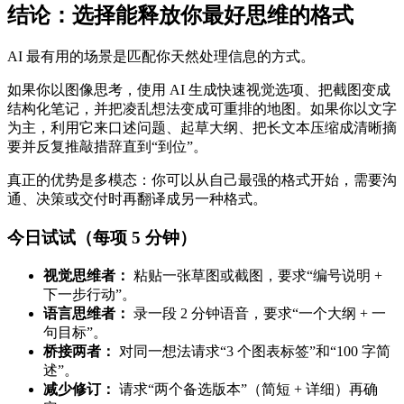
结论：选择能释放你最好思维的格式
AI 最有用的场景是匹配你天然处理信息的方式。
如果你以图像思考，使用 AI 生成快速视觉选项、把截图变成
结构化笔记，并把凌乱想法变成可重排的地图。如果你以文字
为主，利用它来口述问题、起草大纲、把长文本压缩成清晰摘
要并反复推敲措辞直到“到位”。
真正的优势是多模态：你可以从自己最强的格式开始，需要沟
通、决策或交付时再翻译成另一种格式。
今日试试（每项 5 分钟）
视觉思维者：
粘贴一张草图或截图，要求“编号说明 +
下一步行动”。
语言思维者：
录一段 2 分钟语音，要求“一个大纲 + 一
句目标”。
桥接两者：
对同一想法请求“3 个图表标签”和“100 字简
述”。
减少修订：
请求“两个备选版本”（简短 + 详细）再确