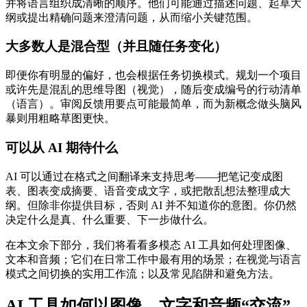
并将语言组织成清晰的顺序。他们可能通过描述问题、起草大
纲或提出精确问题来澄清问题，从而缩小关键范围。
大多数人是混合型（并且随任务变化）
即便你有明显的偏好，也会根据任务切换模式。规划一个项目
或许先是混乱的思维导图（视觉），随后变成编号的行动清单
（语言）。审阅反馈用要点可能最简单，而为新概念做头脑风
暴则用粗略草图更快。
可以从 AI 期待什么
AI 可以通过在格式之间翻译来支持思考——把笔记变成图
表、图表变成摘要、语音变成文字，或把散乱想法整理成大
纲。但除非你提供目标，否则 AI 并不知道你的意图。你仍然
决定什么是真、什么重要、下一步做什么。
在本文余下部分，我们将看看多模态 AI 工具如何处理图像、
文本和音频；它们在日常工作中最有用的场景；在视觉与语言
模式之间切换的实用工作流；以及常见陷阱和避免方法。
AI 工具如何以图像、文字和音频“交流”