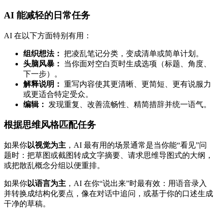
AI 能减轻的日常任务
AI 在以下方面特别有用：
组织想法：
把凌乱笔记分类，变成清单或简单计划。
头脑风暴：
当你面对空白页时生成选项（标题、角度、
下一步）。
解释说明：
重写内容使其更清晰、更简短、更有说服力
或更适合特定受众。
编辑：
发现重复、改善流畅性、精简措辞并统一语气。
根据思维风格匹配任务
如果你
以视觉为主
，AI 最有用的场景通常是当你能“看见”问
题时：把草图或截图转成文字摘要、请求思维导图式的大纲，
或把散乱概念分组以便重排。
如果你
以语言为主
，AI 在你“说出来”时最有效：用语音录入
并转换成结构化要点，像在对话中追问，或基于你的口述生成
干净的草稿。