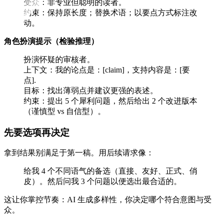
受众：非专业但聪明的读者。
约束：保持原长度；替换术语；以要点方式标注改
动。
角色扮演提示（检验推理）
扮演怀疑的审核者。
上下文：我的论点是：[claim]，支持内容是：[要
点].
目标：找出薄弱点并建议更强的表述。
约束：提出 5 个犀利问题，然后给出 2 个改进版本
（谨慎型 vs 自信型）。
先要选项再决定
拿到结果别满足于第一稿。用后续请求像：
给我 4 个不同语气的备选（直接、友好、正式、俏
皮）。然后问我 3 个问题以便选出最合适的。
这让你掌控节奏：AI 生成多样性，你决定哪个符合意图与受
众。