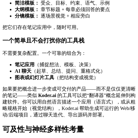
简洁模板：
受众、目标、约束、语气、示例
大纲模板：
章节标题 + 每章必须回答的要点
分镜模板：
逐场景视觉 + 相应旁白
把它们存在笔记应用中，随时可用。
一个简单且不会打扰你的工具栈
不需要复杂配置。一个可靠的组合为：
笔记应用
（捕捉想法、模板、决策）
AI 聊天
（起草、总结、提问、重格式化）
图表或幻灯片工具
（把结构变成视觉）
如果要把概念进一步变成可交付的产品——而不是仅仅更清晰
的笔记——类似
Koder.ai
的工具可以把“翻译器”概念延伸到构
建软件。你可以用自然语言描述一个应用（语言式），或从粗
略规格开始（视觉结构），Koder.ai 帮助生成可运行的 Web/移
动/后端项目，通过聊天迭代、导出源码并部署。
可及性与神经多样性考量