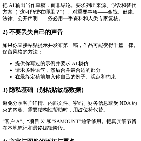
把 AI 输出当作草稿，而非结论。要求列出来源、假设和替代
方案（“这可能错在哪里？”）。对重要事项——金钱、健康、
法律、公开声明——务必用一手资料和人类专家复核。
2) 不要丢失自己的声音
如果你直接粘贴提示并发布第一稿，作品可能变得千篇一律。
保留风格的方法：
提供你写过的示例并要求 AI 模仿
请求多种语气，然后合并最合适的部分
在最终定稿前加入你自己的例子、观点和约束
3) 隐私基础（别粘贴敏感数据）
避免分享客户详情、内部文件、密码、财务信息或受 NDA 约
束的内容。需要结构性帮助时，用占位符代替。
“客户 A”、“项目 X”和“$AMOUNT”通常够用。把真实细节留
在本地笔记和最终编辑阶段。