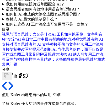
我如何用白板照片或草图配合 AI？
语言思维者如何有效地使用语音笔记和 AI？
如何把 AI 生成的大纲变成图表或思维导图？
多模态 AI 最大的限制是什么？
如何让这些 AI 工作流变成可复用而不是一次性？
目录
视觉与语言思维：含义是什么
AI 工具如何以图像、文字和音
频“交流”
AI 在日常工作中最有帮助的地方
对视觉思维者的 AI
支持
对语言思维者的 AI 支持
桥接图像与文字的实用工作流
可
直接复制并改写的提示范例
把 AI 当作思考伙伴，而不仅仅是
写作或绘图工具
常见陷阱及规避方法
把 AI 纳入可复用工作流
可及性与神经多样性考量
结论：选择能释放你最好思维的格式
常见问题
分享
使用 Koder 构建您自己的应用
立即
!
了解 Koder 强大功能的最佳方式是亲自体验。