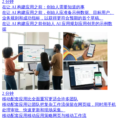
2 分钟
在让 AI 构建应用之前：创始人需要知道的事
在让 AI 构建应用之前，创始人应准备示例数据、目标用户、
业务规则和成功指标，以获得更符合预期的首个草稿。
在让 AI 构建应用之前
创始人 AI 应用规划
应用创意的示例数
据
2 分钟
移动配套应用比全面重写更适合许多团队
移动配套应用让团队把复杂工作流保留在网页端，同时用手机
处理审批、快速更新和现场采集。
移动配套应用
移动应用策略
网页与移动工作流