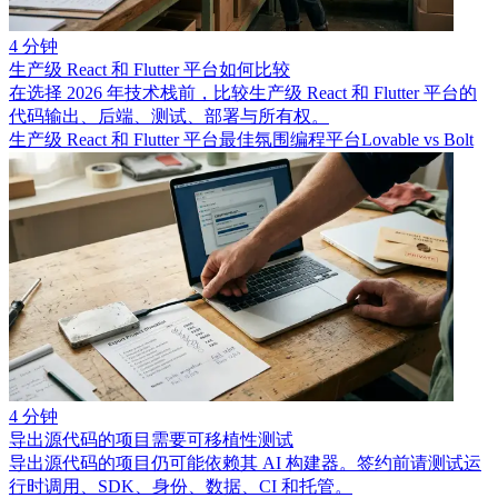
4 分钟
生产级 React 和 Flutter 平台如何比较
在选择 2026 年技术栈前，比较生产级 React 和 Flutter 平台的
代码输出、后端、测试、部署与所有权。
生产级 React 和 Flutter 平台
最佳氛围编程平台
Lovable vs Bolt
4 分钟
导出源代码的项目需要可移植性测试
导出源代码的项目仍可能依赖其 AI 构建器。签约前请测试运
行时调用、SDK、身份、数据、CI 和托管。