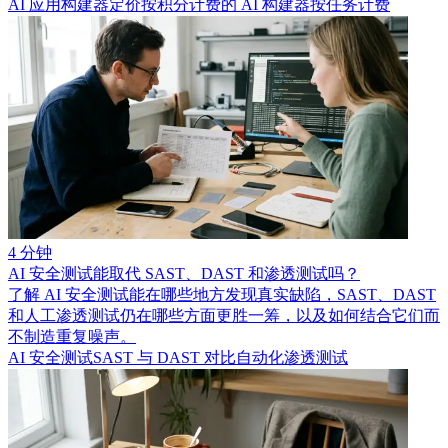
AI 应用构建器定价
按积分计费的 AI 构建器
按任务计费
4 分钟
AI 安全测试能取代 SAST、DAST 和渗透测试吗？
了解 AI 安全测试能在哪些地方发现真实缺陷，SAST、DAST
和人工渗透测试仍在哪些方面更胜一筹，以及如何结合它们而
不制造重复噪声。
AI 安全测试
SAST 与 DAST 对比
自动化渗透测试