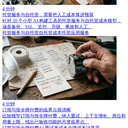
4 分钟
托管服务与自托管，需要把人工成本算进预算
针对 20 个小型 AI 构建工具的托管服务与自托管成本模型，
涵盖备份、SSL、监控、升级、事故和人工。
托管服务与自托管
自托管成本
托管应用服务
4 分钟
订阅与按令牌付费的临界点很清晰
比较模型订阅与按令牌付费，纳入重试、上下文增长、席位和
用量上限，找出已验收功能的月度临界点。
订阅与按令牌付费
AI 重试率成本
令牌成本计算器