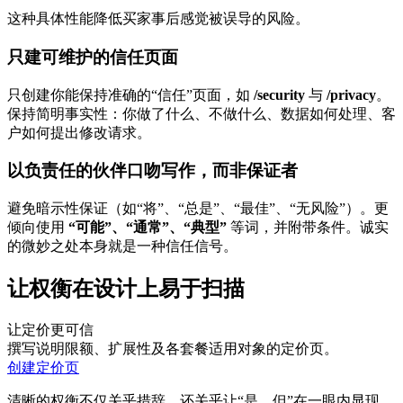
这种具体性能降低买家事后感觉被误导的风险。
只建可维护的信任页面
只创建你能保持准确的“信任”页面，如
/security
与
/privacy
。
保持简明事实性：你做了什么、不做什么、数据如何处理、客
户如何提出修改请求。
以负责任的伙伴口吻写作，而非保证者
避免暗示性保证（如“将”、“总是”、“最佳”、“无风险”）。更
倾向使用
“可能”、“通常”、“典型”
等词，并附带条件。诚实
的微妙之处本身就是一种信任信号。
让权衡在设计上易于扫描
让定价更可信
撰写说明限额、扩展性及各套餐适用对象的定价页。
创建定价页
清晰的权衡不仅关乎措辞，还关乎让“是，但”在一眼内显现。