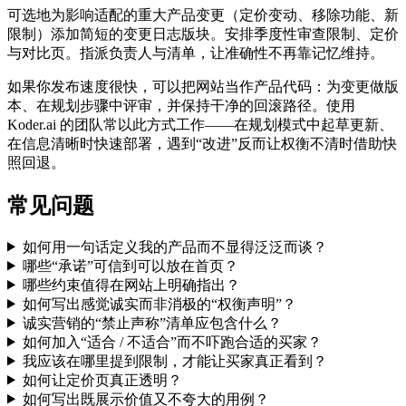
可选地为影响适配的重大产品变更（定价变动、移除功能、新
限制）添加简短的变更日志版块。安排季度性审查限制、定价
与对比页。指派负责人与清单，让准确性不再靠记忆维持。
如果你发布速度很快，可以把网站当作产品代码：为变更做版
本、在规划步骤中评审，并保持干净的回滚路径。使用
Koder.ai 的团队常以此方式工作——在规划模式中起草更新、
在信息清晰时快速部署，遇到“改进”反而让权衡不清时借助快
照回退。
常见问题
如何用一句话定义我的产品而不显得泛泛而谈？
哪些“承诺”可信到可以放在首页？
哪些约束值得在网站上明确指出？
如何写出感觉诚实而非消极的“权衡声明”？
诚实营销的“禁止声称”清单应包含什么？
如何加入“适合 / 不适合”而不吓跑合适的买家？
我应该在哪里提到限制，才能让买家真正看到？
如何让定价页真正透明？
如何写出既展示价值又不夸大的用例？