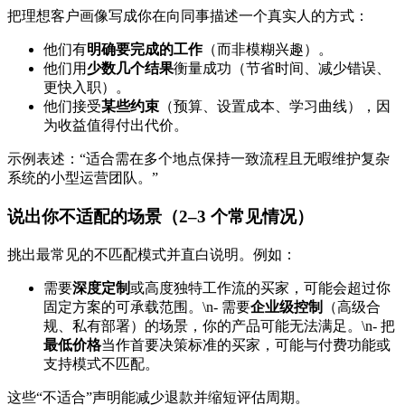
把理想客户画像写成你在向同事描述一个真实人的方式：
他们有
明确要完成的工作
（而非模糊兴趣）。
他们用
少数几个结果
衡量成功（节省时间、减少错误、
更快入职）。
他们接受
某些约束
（预算、设置成本、学习曲线），因
为收益值得付出代价。
示例表述：“适合需在多个地点保持一致流程且无暇维护复杂
系统的小型运营团队。”
说出你不适配的场景（2–3 个常见情况）
挑出最常见的不匹配模式并直白说明。例如：
需要
深度定制
或高度独特工作流的买家，可能会超过你
固定方案的可承载范围。\n- 需要
企业级控制
（高级合
规、私有部署）的场景，你的产品可能无法满足。\n- 把
最低价格
当作首要决策标准的买家，可能与付费功能或
支持模式不匹配。
这些“不适合”声明能减少退款并缩短评估周期。