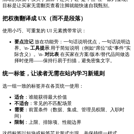
目标是让买家无需翻页查看注脚就能快速自我甄别。
把权衡翻译成 UX（而不是段落）
使用小巧、可重复的 UI 元素携带常识：
要点注记
放在功能旁：一句话说明优点，一句话说明边
界。\n-
工具提示
用于简短说明（例如“席位”或“事件”实
际含义）。\n-
对比表
在买家在方案/版本/替代品间做选
择时使用——保持行易于扫描，避免密集文字。
统一标签，让读者无需在站内学习新规则
选一组一致的标签并在各页统一使用：
适合
：谁能获得最大价值
不适合
：常见的不匹配场景
需要
：前置条件（数据、集成、管理员权限、入职时
间）
限制
：上限、排除项、性能边界
这些标签以短块或标签芯片形式出现，并保持统一样式。