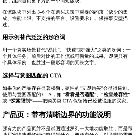
接，跳到首页更下方的一个简短版块。
在该版块中列出 3–6 个在购买决策中重要的约束（缺少的集
成、性能上限、不支持的平台、设置要求）。保持事实型描
述。
用示例替代泛泛的形容词
用一个真实场景替代“易用”、“快速”或“强大”之类的泛词：一
个具体任务、前后对比的工作流或可衡量的成果。即便只有一
个具体示例，也胜过一段形容词的冗长文字。
选择与意图匹配的 CTA
如果你的产品存在显著权衡，硬性的“立即购买”会显得逼迫。
使用与意图匹配的 CTA，如
“看看是否适配”
、
“检查兼容性”
或
“探索限制”
——把购买类 CTA 保留给已经被说服的买家。
产品页：带有清晰边界的功能说明
强有力的产品页并不是试图通过罗列一大堆功能取胜，而是帮
助买家快速理解他们能得到什么、要放弃什么、以及哪些需要