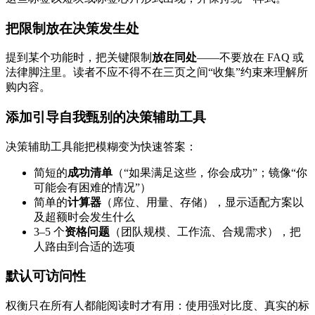
把限制放在决策发生处
提到某个功能时，把关键限制
放在同处
——不要放在 FAQ 或
法律脚注里。读者不应不得不在三页之间“收集”约束来理解所
购内容。
添加引导自我甄别的决策辅助工具
决策辅助工具能把模糊变为快速答案：
简短的
成功清单
（“如果满足这些，你会成功”；镜像“你
可能会有困难的情况”）
简单的
计算器
（席位、用量、存储），显示适配方案以
及超额时会发生什么
3–5 个
资格问题
（团队规模、工作流、合规需求），把
人路由到合适的选项
默认可访问性
权衡只在所有人都能阅读时才有用：使用强对比度、真实的标