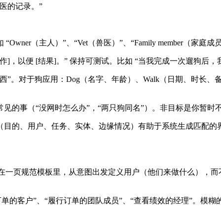
医的记录。”
ner（主人）”、“Vet（兽医）”、“Family member（家庭成
境]，我想 [动作]，以便 [结果]。” 保持可测试。比如 “当我完成一次
。对于狗应用：Dog（名字、年龄）、Walk（日期、时长、备
的事（“没网时怎么办”，“两只狗同名”）。非目标是你暂时不
（目的、用户、任务、实体、边缘情况）有助于系统生成匹配的
么。在一页规范模板里，从意图出发定义用户（他们来做什么），
的客户”、“履行订单的团队成员”、“查看绩效的经理”。模糊的例子有 “