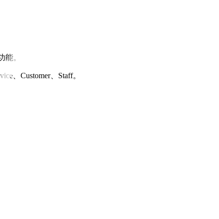
功能。
Customer、Staff。