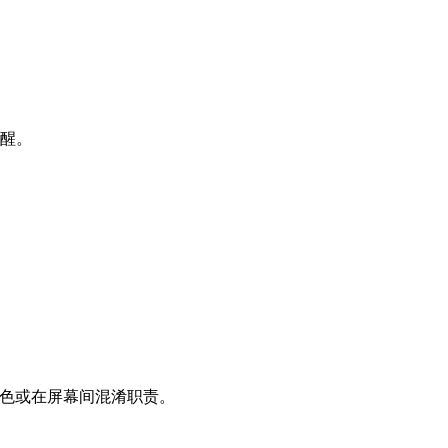
醒。
额外角色或在屏幕间混淆职责。