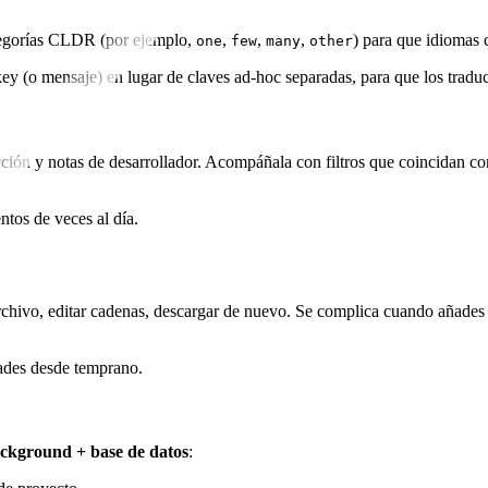
tegorías CLDR (por ejemplo,
,
,
,
) para que idiomas 
one
few
many
other
y (o mensaje) en lugar de claves ad-hoc separadas, para que los traduc
ión y notas de desarrollador. Acompáñala con filtros que coincidan con
tos de veces al día.
chivo, editar cadenas, descargar de nuevo. Se complica cuando añades 
dades desde temprano.
ckground + base de datos
: