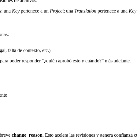
isiones de archivos.
s
; una
Key
pertenece a un
Project
; una
Translation
pertenece a una
Key
onas:
l, falta de contexto, etc.)
) para poder responder “¿quién aprobó esto y cuándo?” más adelante.
ente
 breve
change_reason
. Esto acelera las revisiones y genera confianza 