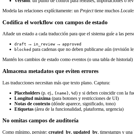
Version
: un punto de control para releases, importaciones o rev
Modela las relaciones explícitamente: un
Project
tiene muchos
Locale
Codifica el workflow con campos de estado
Añade un estado a cada traducción para que el sistema guíe a las pers
→
→
draft
in_review
approved
para cadenas que no deben publicarse aún (revisión lega
blocked
Mantén los cambios de estado como eventos (o una tabla de historial
Almacena metadatos que eviten errores
Las traducciones necesitan más que texto plano. Captura:
Placeholders
(p. ej.,
,
) y si deben coincidir con la fu
{name}
%d
Longitud máxima
(para botones y restricciones de UI)
Notas de contexto
(dónde aparece, significado, tono)
Etiquetas
(área de la funcionalidad, plataforma, urgencia)
No omitas campos de auditoría
Como mínimo, persiste:
created_by
,
updated_by
, timestamps y una