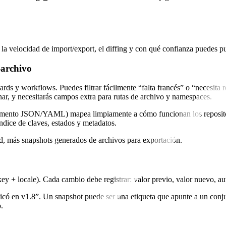
a velocidad de import/export, el diffing y con qué confianza puedes pu
-archivo
rds y workflows. Puedes filtrar fácilmente “falta francés” o “necesita r
nar, y necesitarás campos extra para rutas de archivo y namespaces.
mento JSON/YAML) mapea limpiamente a cómo funcionan los repositorio
ndice de claves, estados y metadatos.
d, más snapshots generados de archivos para exportación.
ey + locale). Cada cambio debe registrar: valor previo, valor nuevo, aut
icó en v1.8”. Un snapshot puede ser una etiqueta que apunte a un conjun
.