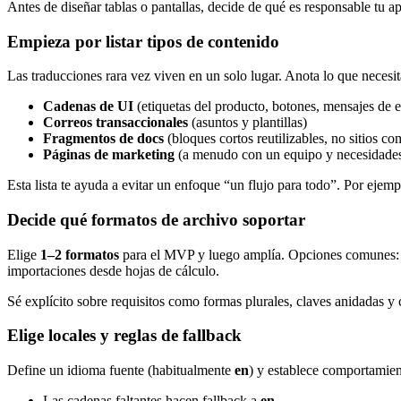
Antes de diseñar tablas o pantallas, decide de qué es responsable tu 
Empieza por listar tipos de contenido
Las traducciones rara vez viven en un solo lugar. Anota lo que necesit
Cadenas de UI
(etiquetas del producto, botones, mensajes de e
Correos transaccionales
(asuntos y plantillas)
Fragmentos de docs
(bloques cortos reutilizables, no sitios 
Páginas de marketing
(a menudo con un equipo y necesidades 
Esta lista te ayuda a evitar un enfoque “un flujo para todo”. Por ejem
Decide qué formatos de archivo soportar
Elige
1–2 formatos
para el MVP y luego amplía. Opciones comunes
importaciones desde hojas de cálculo.
Sé explícito sobre requisitos como formas plurales, claves anidadas y c
Elige locales y reglas de fallback
Define un idioma fuente (habitualmente
en
) y establece comportamien
Las cadenas faltantes hacen fallback a
en