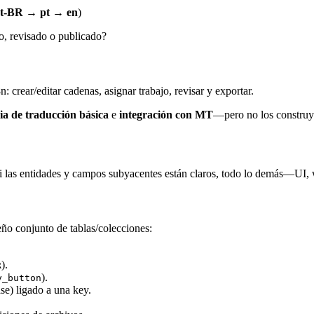
t-BR → pt → en
)
o, revisado o publicado?
: crear/editar cadenas, asignar trabajo, revisar y exportar.
a de traducción básica
e
integración con MT
—pero no los construyas
Si las entidades y campos subyacentes están claros, todo lo demás—UI,
ño conjunto de tablas/colecciones:
).
R
).
y_button
se) ligado a una key.