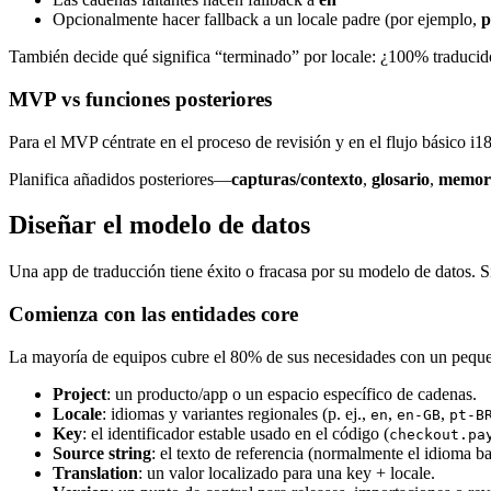
Opcionalmente hacer fallback a un locale padre (por ejemplo,
p
También decide qué significa “terminado” por locale: ¿100% traducid
MVP vs funciones posteriores
Para el MVP céntrate en el proceso de revisión y en el flujo básico i18n
Planifica añadidos posteriores—
capturas/contexto
,
glosario
,
memori
Diseñar el modelo de datos
Una app de traducción tiene éxito o fracasa por su modelo de datos. 
Comienza con las entidades core
La mayoría de equipos cubre el 80% de sus necesidades con un peque
Project
: un producto/app o un espacio específico de cadenas.
Locale
: idiomas y variantes regionales (p. ej.,
,
,
en
en-GB
pt-B
Key
: el identificador estable usado en el código (
checkout.pa
Source string
: el texto de referencia (normalmente el idioma ba
Translation
: un valor localizado para una key + locale.