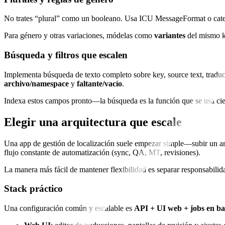
No trates “plural” como un booleano. Usa ICU MessageFormat o ca
Para género y otras variaciones, módelas como
variantes
del mismo ke
Búsqueda y filtros que escalen
Implementa búsqueda de texto completo sobre key, source text, traducc
archivo/namespace
y
faltante/vacío
.
Indexa estos campos pronto—la búsqueda es la función que se usa cien
Elegir una arquitectura que escale
Una app de gestión de localización suele empezar simple—subir un ar
flujo constante de automatización (sync, QA, MT, revisiones).
La manera más fácil de mantener flexibilidad es separar responsabili
Stack práctico
Una configuración común y escalable es
API + UI web + jobs en ba