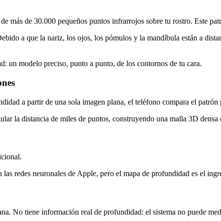
 de más de 30.000 pequeños puntos infrarrojos sobre tu rostro. Este pat
ido a que la nariz, los ojos, los pómulos y la mandíbula están a distanc
ad: un modelo preciso, punto a punto, de los contornos de tu cara.
ones
undidad a partir de una sola imagen plana, el teléfono compara el patrón
lar la distancia de miles de puntos, construyendo una malla 3D densa d
cional.
las redes neuronales de Apple, pero el mapa de profundidad es el ingre
ana. No tiene información real de profundidad: el sistema no puede medir