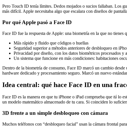
Pero Touch ID tenía límites. Dedos mojados o sucios fallaban. Los guan
más difícil. Apple necesitaba algo que escalara con diseños de pantal
Por qué Apple pasó a Face ID
Face ID fue la respuesta de Apple: una biometría en la que no tienes q
Más rápido y fluido que códigos o huellas
Seguridad superior a métodos anteriores de desbloqueo en iPh
Privacidad por diseño, con los datos biométricos procesados y 
Un sistema que funcione en más condiciones: habitaciones oscur
Dentro de la biometría de consumo, Face ID marcó un cambio desde un
hardware dedicado y procesamiento seguro. Marcó un nuevo estándar par
Idea central: qué hace Face ID en una fra
Face ID es la manera en que tu iPhone o iPad comprueba que
tú
lo es
un modelo matemático almacenado de tu cara. Si coinciden lo suficient
3D frente a un simple desbloqueo con cámara
Muchos teléfonos con “desbloqueo facial” usan la cámara frontal par