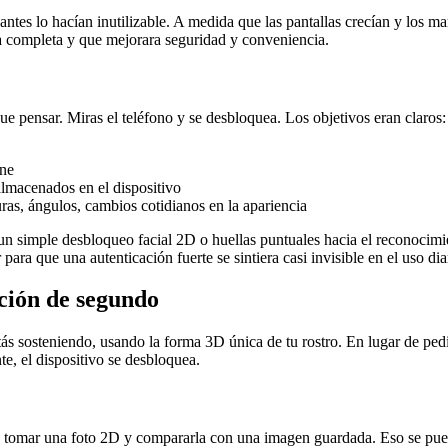
tes lo hacían inutilizable. A medida que las pantallas crecían y los mar
la completa y que mejorara seguridad y conveniencia.
ue pensar. Miras el teléfono y se desbloquea. Los objetivos eran claros:
one
almacenados en el dispositivo
as, ángulos, cambios cotidianos en la apariencia
 simple desbloqueo facial 2D o huellas puntuales hacia el reconocimie
a que una autenticación fuerte se sintiera casi invisible en el uso dia
cción de segundo
tás sosteniendo, usando la forma 3D única de tu rostro. En lugar de ped
e, el dispositivo se desbloquea.
a tomar una foto 2D y compararla con una imagen guardada. Eso se pue