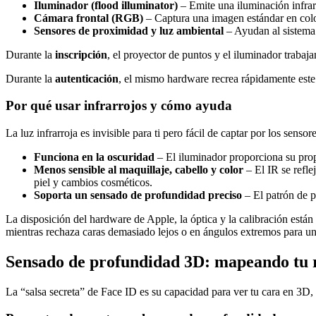
Iluminador (flood illuminator)
– Emite una iluminación infrarr
Cámara frontal (RGB)
– Captura una imagen estándar en color
Sensores de proximidad y luz ambiental
– Ayudan al sistema 
Durante la
inscripción
, el proyector de puntos y el iluminador trabaj
Durante la
autenticación
, el mismo hardware recrea rápidamente este
Por qué usar infrarrojos y cómo ayuda
La luz infrarroja es invisible para ti pero fácil de captar por los sensor
Funciona en la oscuridad
– El iluminador proporciona su prop
Menos sensible al maquillaje, cabello y color
– El IR se refle
piel y cambios cosméticos.
Soporta un sensado de profundidad preciso
– El patrón de p
La disposición del hardware de Apple, la óptica y la calibración están
mientras rechaza caras demasiado lejos o en ángulos extremos para u
Sensado de profundidad 3D: mapeando tu r
La “salsa secreta” de Face ID es su capacidad para ver tu cara en 3