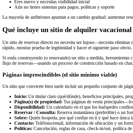
Eres nuevo y necesitas visibilidad inicial
Aún no tienes sistemas para pagos, políticas y soporte
La mayoría de anfitriones apuntan a un cambio gradual: aumentar re
Qué incluye un sitio de alquiler vacacional
Un sitio de reservas directo no necesita ser lujoso—necesita eliminar 
rápido, mostrar prueba de legitimidad y hacer el siguiente paso obvio.
Si estás construyendo (o renovando) un sitio a medida, herramientas
flujo de reservas—usando un proceso de construcción basado en chat. E
Páginas imprescindibles (el sitio mínimo viable)
Un sitio que convierte bien suele incluir un pequeño conjunto de pági
Inicio:
Un titular claro (qué/dónde), beneficios principales, p
Página(s) de propiedad:
Tus páginas de venta principales—foto
Disponibilidad:
Un calendario en el que los huéspedes confíen,
Reservar / Consulta:
Reserva instantánea (preferible) o un for
Sobre:
Quién hospeda, por qué confiar en ti y qué hace única la
Contacto:
Teléfono/email, información de ubicación y un formu
Políticas:
Cancelación, reglas de casa, check‑in/out, política d