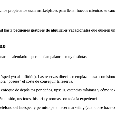
s propietarios usan marketplaces para llenar huecos mientras su canal
ad
hasta
pequeños gestores de alquileres vacacionales
que quieren un
 no
enar tu calendario—pero te dan palancas muy distintas.
sped y/o al anfitrión). Las reservas directas reemplazan esas comisione
ra “posees” el coste de conseguir la reserva.
ión, enfoque de depósitos por daños, upsells, estancias mínimas y cómo 
 tu sitio, tus fotos, historia y normas son toda la experiencia.
l/teléfono del huésped y permiso para hacer marketing (cuando se hace