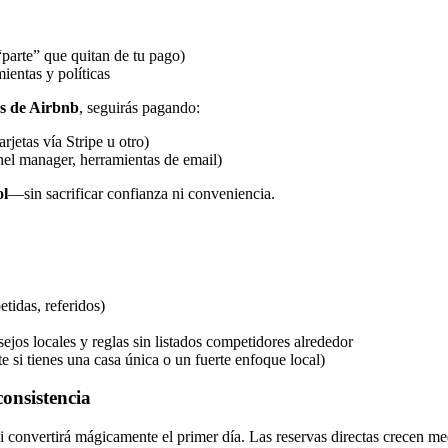
parte” que quitan de tu pago)
ientas y políticas
es de Airbnb
, seguirás pagando:
rjetas vía Stripe u otro)
nel manager, herramientas de email)
ol
—sin sacrificar confianza ni conveniencia.
etidas, referidos)
os locales y reglas sin listados competidores alrededor
 si tienes una casa única o un fuerte enfoque local)
consistencia
ni convertirá mágicamente el primer día. Las reservas directas crecen m