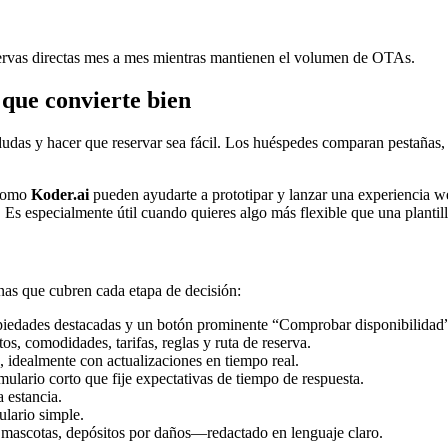
servas directas mes a mes mientras mantienen el volumen de OTAs.
 que convierte bien
dudas y hacer que reservar sea fácil. Los huéspedes comparan pestañas, 
 como
Koder.ai
pueden ayudarte a prototipar y lanzar una experiencia w
s especialmente útil cuando quieres algo más flexible que una plantilla,
nas que cubren cada etapa de decisión:
ropiedades destacadas y un botón prominente “Comprobar disponibilidad
s, comodidades, tarifas, reglas y ruta de reserva.
 idealmente con actualizaciones en tiempo real.
mulario corto que fije expectativas de tiempo de respuesta.
 estancia.
lario simple.
e mascotas, depósitos por daños—redactado en lenguaje claro.