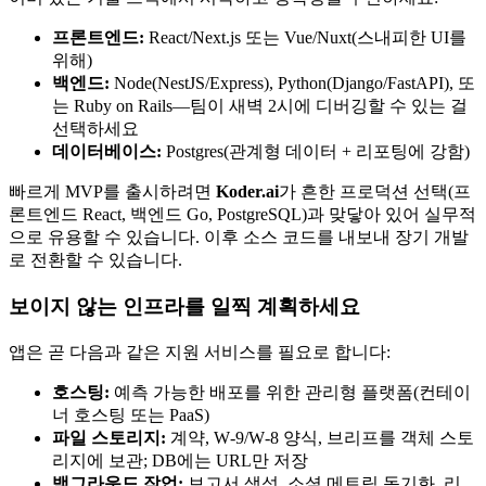
프론트엔드:
React/Next.js 또는 Vue/Nuxt(스내피한 UI를
위해)
백엔드:
Node(NestJS/Express), Python(Django/FastAPI), 또
는 Ruby on Rails—팀이 새벽 2시에 디버깅할 수 있는 걸
선택하세요
데이터베이스:
Postgres(관계형 데이터 + 리포팅에 강함)
빠르게 MVP를 출시하려면
Koder.ai
가 흔한 프로덕션 선택(프
론트엔드 React, 백엔드 Go, PostgreSQL)과 맞닿아 있어 실무적
으로 유용할 수 있습니다. 이후 소스 코드를 내보내 장기 개발
로 전환할 수 있습니다.
보이지 않는 인프라를 일찍 계획하세요
앱은 곧 다음과 같은 지원 서비스를 필요로 합니다:
호스팅:
예측 가능한 배포를 위한 관리형 플랫폼(컨테이
너 호스팅 또는 PaaS)
파일 스토리지:
계약, W‑9/W‑8 양식, 브리프를 객체 스토
리지에 보관; DB에는 URL만 저장
백그라운드 작업:
보고서 생성, 소셜 메트릭 동기화, 리