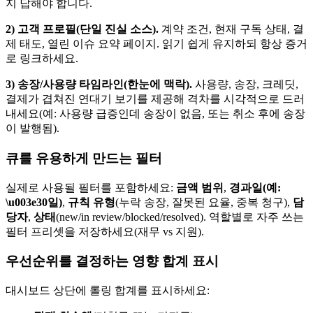
지 답해야 합니다.
2) 고객 프로필(단일 진실 소스).
계약 조건, 현재 구독 상태, 결
제 태도, 열린 이슈 요약 페이지. 읽기 쉽게 유지하되 항상 증거
로 링크하세요.
3) 송장/사용량 타임라인(한눈에 맥락).
사용량, 송장, 크레딧,
결제가 겹쳐진 연대기 보기를 제공해 격차를 시각적으로 드러
내세요(예: 사용량 급증인데 송장이 없음, 또는 취소 후에 송장
이 발행됨).
큐를 유용하게 만드는 필터
실제로 사용될 필터를 포함하세요:
금액 범위
,
경과일(예:
\u003e30일)
,
규칙 유형
(누락 송장, 잘못된 요율, 중복 청구),
담
당자
,
상태
(new/in review/blocked/resolved). 역할별로 자주 쓰는
필터 프리셋을 저장하세요(재무 vs 지원).
우선순위를 결정하는 영향 합계 표시
대시보드 상단에 롤링 합계를 표시하세요: