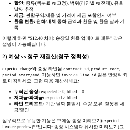
할인:
종류(백분율 vs 고정), 범위(라인별 vs 전체), 유효
날짜 추적
세금:
관할구역/세율 및 가격이 세금 포함인지 여부
환율 변환:
원화/대체 통화 금액과 환율 및 환율 날짜 기
록
이렇게 하면 “$12.40 차이: 송장일 환율 업데이트 때문” 같은
설명이 가능해집니다.
2) 예상 vs 청구 재결산(청구 정확성)
expected charge와 송장 라인을
,
,
contract_id
product_code
, 가능하면
같은 안정적 키
period_start/end
invoice_line_id
로 매칭하세요. 그런 다음 계산하세요:
누락된 송장:
expected > 0, billed = 0
저과금/과과금:
expected ≠ billed
라인 드리프트:
기간 날짜 불일치, 수량 오류, 잘못된 세
금/할인
실무적으로 유용한 기능은 **예상 송장 미리보기(expected
invoice preview)**입니다: 송장 시스템과 유사한 미리보기(그