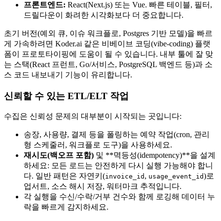
프론트엔드:
React(Next.js) 또는 Vue. 빠른 테이블, 필터,
드릴다운이 화려한 시각화보다 더 중요합니다.
초기 버전(예외 큐, 이슈 워크플로, Postgres 기반 모델)을 빠르
게 가속하려면 Koder.ai 같은 비베이브 코딩(vibe-coding) 플랫
폼이 프로토타이핑에 도움이 될 수 있습니다. 내부 툴에 잘 맞
는 스택(React 프런트, Go/서비스, PostgreSQL 백엔드 등)과 소
스 코드 내보내기 기능이 유리합니다.
신뢰할 수 있는 ETL/ELT 작업
수집은 신뢰성 문제의 대부분이 시작되는 곳입니다:
송장, 사용량, 결제 등을 폴링하는 예약 작업(cron, 관리
형 스케줄러, 워크플로 도구)을 사용하세요.
재시도(백오프 포함)
및 **멱등성(idempotency)**을 설계
하세요: 모든 로드는 안전하게 다시 실행 가능해야 합니
다. 일반 패턴은 자연키(
,
)로
invoice_id
usage_event_id
업서트, 소스 해시 저장, 워터마크 추적입니다.
각 실행을 수신/수락/거부 건수와 함께 로깅해 데이터 누
락을 빠르게 감지하세요.