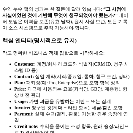
수익 누수 앱의 성패는 한 질문에 달려 있습니다:
“그 시점에
사실이었던 것에 기반해 무엇이 청구되었어야 했는가?”
데이
터 모델은 이력을 보존(유효 날짜), 원시 사실 보관, 모든 기록
이 소스 시스템으로 추적 가능해야 합니다.
핵심 엔티티(명시적으로 유지)
작고 명확한 비즈니스 객체 집합으로 시작하세요:
Customer:
계정/회사 레코드와 식별자(CRM ID, 청구 시
스템 ID 등)
Contract:
상업 계약(시작/종료일, 통화, 청구 조건, 상태)
Plan:
패키징(예: Pro, Enterprise)으로 포함 항목 정의
Price:
과금에 사용되는 요율(좌석당, GB당, 계층형), 항
상 버전 관리
Usage:
가변 과금을 유발하는 이벤트 또는 집계
Invoice:
청구된 것(헤더 + 라인 항목), 세금/할인 포함
Payment:
실제 수금(결제, 환불), 가능한 경우 송장에 연
결
Credit note:
수익을 줄이는 조정 항목, 원래 송장/라인으
로 재결산되어야 함