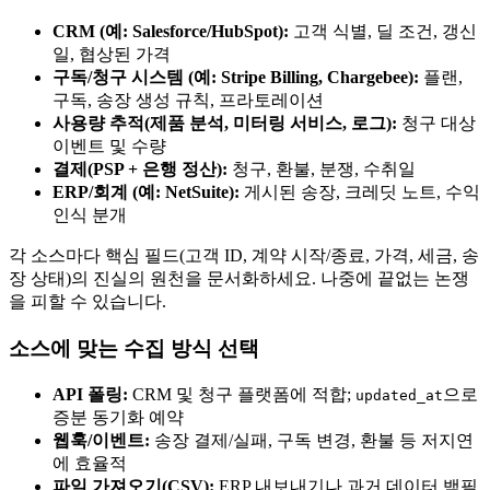
CRM (예: Salesforce/HubSpot):
고객 식별, 딜 조건, 갱신
일, 협상된 가격
구독/청구 시스템 (예: Stripe Billing, Chargebee):
플랜,
구독, 송장 생성 규칙, 프라토레이션
사용량 추적(제품 분석, 미터링 서비스, 로그):
청구 대상
이벤트 및 수량
결제(PSP + 은행 정산):
청구, 환불, 분쟁, 수취일
ERP/회계 (예: NetSuite):
게시된 송장, 크레딧 노트, 수익
인식 분개
각 소스마다 핵심 필드(고객 ID, 계약 시작/종료, 가격, 세금, 송
장 상태)의 진실의 원천을 문서화하세요. 나중에 끝없는 논쟁
을 피할 수 있습니다.
소스에 맞는 수집 방식 선택
API 폴링:
CRM 및 청구 플랫폼에 적합;
으로
updated_at
증분 동기화 예약
웹훅/이벤트:
송장 결제/실패, 구독 변경, 환불 등 저지연
에 효율적
파일 가져오기(CSV):
ERP 내보내기나 과거 데이터 백필