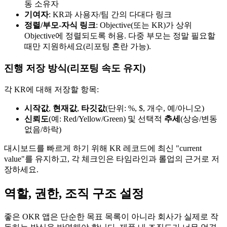
동 소유자
기여자
: KR과 사용자/팀 간의 다대다 링크
정렬/부모-자식 링크
: Objective(또는 KR)가 상위
Objective에 정렬되도록 허용. 다중 부모는 정말 필요할
때만 지원하세요(리포팅 혼란 가능).
진행 저장 방식(리포팅 속도 유지)
각 KR에 대해 저장할 항목:
시작값
,
현재값
,
타깃값
(단위: %, $, 개수, 예/아니오)
신뢰도
(예: Red/Yellow/Green) 및 선택적
추세
(상승/변동
없음/하락)
대시보드를 빠르게 하기 위해 KR 레코드에 최신 "current
value"를 유지하고, 각 체크인은 타임라인과 롤업의 근거로 저
장하세요.
역할, 권한, 조직 구조 설정
좋은 OKR 앱은 단순한 목표 목록이 아니라 회사가 실제로 작