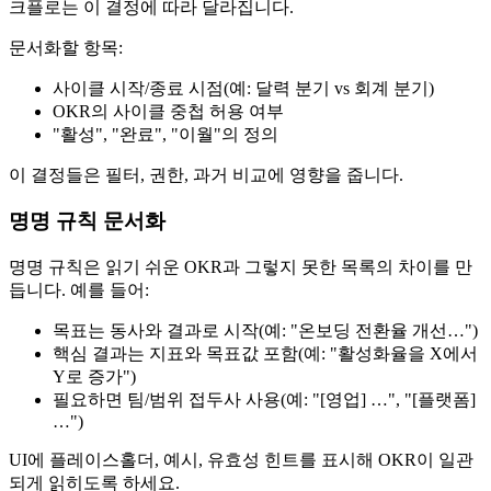
크플로는 이 결정에 따라 달라집니다.
문서화할 항목:
사이클 시작/종료 시점(예: 달력 분기 vs 회계 분기)
OKR의 사이클 중첩 허용 여부
"활성", "완료", "이월"의 정의
이 결정들은 필터, 권한, 과거 비교에 영향을 줍니다.
명명 규칙 문서화
명명 규칙은 읽기 쉬운 OKR과 그렇지 못한 목록의 차이를 만
듭니다. 예를 들어:
목표는 동사와 결과로 시작(예: "온보딩 전환율 개선…")
핵심 결과는 지표와 목표값 포함(예: "활성화율을 X에서
Y로 증가")
필요하면 팀/범위 접두사 사용(예: "[영업] …", "[플랫폼]
…")
UI에 플레이스홀더, 예시, 유효성 힌트를 표시해 OKR이 일관
되게 읽히도록 하세요.