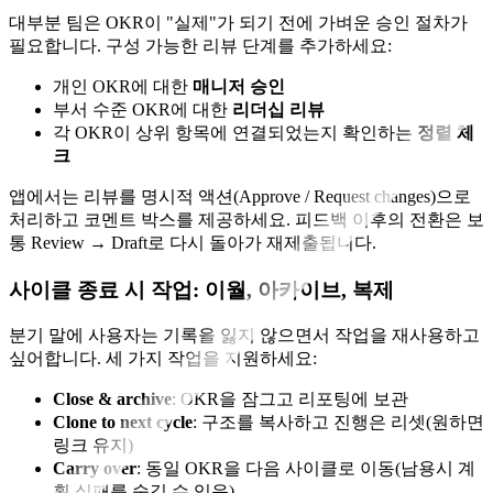
대부분 팀은 OKR이 "실제"가 되기 전에 가벼운 승인 절차가
필요합니다. 구성 가능한 리뷰 단계를 추가하세요:
개인 OKR에 대한
매니저 승인
부서 수준 OKR에 대한
리더십 리뷰
각 OKR이 상위 항목에 연결되었는지 확인하는
정렬 체
크
앱에서는 리뷰를 명시적 액션(Approve / Request changes)으로
처리하고 코멘트 박스를 제공하세요. 피드백 이후의 전환은 보
통 Review → Draft로 다시 돌아가 재제출됩니다.
사이클 종료 시 작업: 이월, 아카이브, 복제
분기 말에 사용자는 기록을 잃지 않으면서 작업을 재사용하고
싶어합니다. 세 가지 작업을 지원하세요:
Close & archive
: OKR을 잠그고 리포팅에 보관
Clone to next cycle
: 구조를 복사하고 진행은 리셋(원하면
링크 유지)
Carry over
: 동일 OKR을 다음 사이클로 이동(남용시 계
획 실패를 숨길 수 있음)