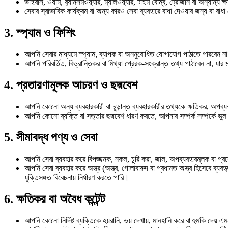
ভাইরাস, ওয়ার্ম, র‍্যানসমওয়্যার, ম্যালওয়্যার, টাইম বোম্ব, ট্রোজান বা অন্যান্
সেবার স্বাভাবিক কার্যক্রম বা অন্য কারও সেবা ব্যবহারে বাধা দেওয়ার জন্য বা বাধ
3. স্প্যাম ও ফিশিং
আপনি সেবার মাধ্যমে স্প্যাম, ব্যাপক বা অননুরোধিত যোগাযোগ পাঠাতে পারবেন
আপনি পরিবর্তিত, বিভ্রান্তিকর বা মিথ্যা প্রেরক-সংক্রান্ত তথ্য পাঠাবেন না, যার 
4. প্রতারণামূলক আচরণ ও ছদ্মবেশ
আপনি কোনো অন্য ব্যবহারকারী বা চূড়ান্ত ব্যবহারকারীর তথ্যকে ক্ষতিকর, অপব্যব
আপনি কোনো ব্যক্তি বা সত্তার ছদ্মবেশ ধারণ করতে, আপনার সম্পর্ক সম্পর্কে ভুল
5. সীমাবদ্ধ পণ্য ও সেবা
আপনি সেবা ব্যবহার করে বিপজ্জনক, নকল, চুরি করা, জাল, অপব্যবহারমূলক বা প্
আপনি সেবা ব্যবহার করে অস্ত্র (অস্ত্র, গোলাবারুদ বা প্রধানত অস্ত্র হিসেবে ব্য
যুক্তিসঙ্গত বিবেচনায় নির্ধারণ করতে পারি।
6. ক্ষতিকর বা অবৈধ কন্টেন্ট
আপনি কোনো নির্দিষ্ট ব্যক্তিকে হয়রানি, ভয় দেখায়, মানহানি করে বা হুমকি দেয়