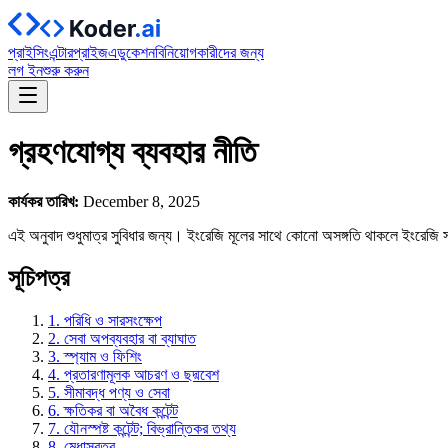
প্রাইসিং
এন্টারপ্রাইজ
এডুকেশন
বিনিয়োগকারীদের জন্য
লগ ইন
শুরু করুন
গ্রহণযোগ্য ব্যবহার নীতি
কার্যকর তারিখ:
December 8, 2025
এই অনুবাদ শুধুমাত্র সুবিধার জন্য। ইংরেজি মূলের সাথে কোনো অসঙ্গতি থাকলে ইংরেজি স
সূচিপত্র
1. পরিধি ও সারসংক্ষেপ
2. সেবা অপব্যবহার বা ব্যাঘাত
3. স্প্যাম ও ফিশিং
4. প্রতারণামূলক আচরণ ও ছদ্মবেশ
5. সীমাবদ্ধ পণ্য ও সেবা
6. ক্ষতিকর বা অবৈধ কন্টেন্ট
7. যৌনস্পষ্ট কন্টেন্ট; বিভ্রান্তিকর তথ্য
8. মেধাস্বত্ব