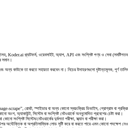
 Koder.ai প্ল্যাটফর্ম, ওয়েবসাইট, অ্যাপ, API এবং সংশ্লিষ্ট পণ্য ও সেবা (সমষ্টিগতভাবে
থের সমান।
এবং অন্য কাউকে তা করতে সহায়তা করবেন না। নিচের উদাহরণগুলো দৃষ্টান্তমূলক, পূর্ণ তালি
scrape”, রোবট, স্পাইডার বা অন্য কোনো স্বয়ংক্রিয় ডিভাইস, প্রোগ্রাম বা প্রক্রিয়া 
 কোনো অংশ, অ্যাকাউন্ট, সিস্টেম বা সংশ্লিষ্ট নেটওয়ার্কে অননুমোদিত প্রবেশের চেষ্টা করা।
া কোনো সংশ্লিষ্ট সিস্টেম/নেটওয়ার্কের দুর্বলতা পরীক্ষা, স্ক্যান বা পরীক্ষা করা।
পর অযৌক্তিক বা অপ্রতিসাম্যিক লোড সৃষ্টি করে বা করতে পারে এমন কোনো পদক্ষেপ নেওয়া,