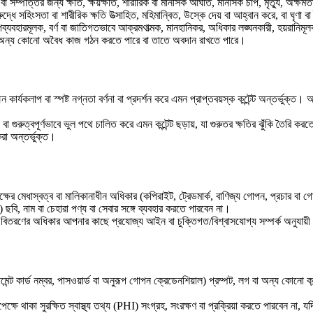
বা সম্পত্তির জন্য ক্ষতি, ক্ষয়ক্ষতি, শারীরিক বা মানসিক আঘাত, মানসিক চাপ, মৃত্যু, অক্ষ
্ধে সহিংসতা বা শারীরিক ক্ষতি উত্সাহিত, মহিমান্বিত, উস্কে দেয় বা আহ্বান করে, বা ঘৃণা বা 
পব্যবহারমূলক, বর্ণ বা জাতিগতভাবে আক্রমণাত্মক, মানহানিকর, অধিকার লঙ্ঘনকারী, হয়রান
া অন্য কোনো অবৈধ কাজ গঠন করতে পারে বা তাতে অবদান রাখতে পারে।
কার্যকলাপ বা স্পষ্ট নগ্নতা বর্ণনা বা প্রদর্শন করে এমন প্রাপ্তবয়স্ক কন্টেন্ট অন্তর্ভুক্ত।
 গুরুত্বপূর্ণভাবে ভুল পথে চালিত করে এমন কন্টেন্ট ছড়ায়, যা গুরুতর ক্ষতির ঝুঁকি তৈরি করতে 
 করা অন্তর্ভুক্ত।
ষের মেধাস্বত্ব বা মালিকানাধীন অধিকার (কপিরাইট, ট্রেডমার্ক, বাণিজ্য গোপন, প্রচার বা
) ছবি, নাম বা চেহারা পণ্য বা সেবার সঙ্গে ব্যবহার করতে পারবেন না।
 বা বিতরণের অধিকার আপনার কাছে প্রযোজ্য আইন বা চুক্তিগত/বিশ্বাসযোগ্য সম্পর্ক অনুযায়
্ট কার্ড নম্বর, পাসওয়ার্ড বা অনুরূপ গোপন ক্রেডেনশিয়াল) প্রম্পট, লগ বা অন্য কোনো কন্
্ষে থাকা সুরক্ষিত স্বাস্থ্য তথ্য (PHI) সংগ্রহ, সংরক্ষণ বা প্রক্রিয়া করতে পারবেন না, 