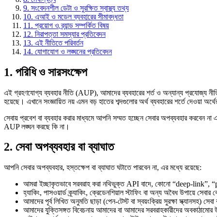
9. সংবেদনশীল ডেটা ও সুরক্ষিত স্বাস্থ্য তথ্য
10. এআই ও মডেল ব্যবহারের সীমাবদ্ধতা
11. প্রয়োগ ও ব্র্যান্ড সম্পর্কিত বিষয়
12. নিরাপত্তা সমস্যার প্রতিবেদন
13. এই নীতিতে পরিবর্তন
14. যোগাযোগ ও লঙ্ঘনের প্রতিবেদন
1. পরিধি ও সারসংক্ষেপ
এই গ্রহণযোগ্য ব্যবহার নীতি (AUP), আমাদের ব্যবহারের শর্ত ও অন্যান্য প্রযোজ্য নীতিসহ,
হয়েছে। এখানে সংজ্ঞায়িত নয় এমন বড় হাতের শব্দগুলোর অর্থ ব্যবহারের শর্তে দেওয়া অর্
সেবায় প্রবেশ বা ব্যবহার করার মাধ্যমে আপনি সম্মত হচ্ছেন সেবার অপব্যবহার করবেন না 
AUP লঙ্ঘন করছে কি না।
2. সেবা অপব্যবহার বা ব্যাঘাত
আপনি সেবার অপব্যবহার, হস্তক্ষেপ বা ব্যাঘাত ঘটাতে পারবেন না, এর মধ্যে রয়েছে:
আমরা ইচ্ছাকৃতভাবে সরবরাহ করা নথিভুক্ত API বাদে, কোনো “deep-link”, “page-
হ্যাকিং, পাসওয়ার্ড ক্র্যাকিং, ক্রেডেনশিয়াল স্টাফিং বা অন্য অবৈধ উপায়ে সেবার
আমাদের পূর্ব লিখিত অনুমতি ছাড়া (পেন-টেস্ট বা স্বয়ংক্রিয় সুরক্ষা স্ক্যানসহ) সেবা ব
আমাদের যুক্তিসঙ্গত বিবেচনায় আমাদের বা আমাদের সরবরাহকারীদের অবকাঠামোর উ