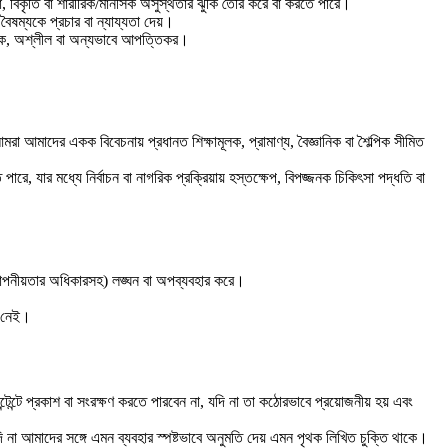
মতা, বিকৃতি বা শারীরিক/মানসিক অসুস্থতার ঝুঁকি তৈরি করে বা করতে পারে।
বৈষম্যকে প্রচার বা ন্যায্যতা দেয়।
িমূলক, অশ্লীল বা অন্যভাবে আপত্তিকর।
 আমরা আমাদের একক বিবেচনায় প্রধানত শিক্ষামূলক, প্রামাণ্য, বৈজ্ঞানিক বা শৈল্পিক সীমিত
পারে, যার মধ্যে নির্বাচন বা নাগরিক প্রক্রিয়ায় হস্তক্ষেপ, বিপজ্জনক চিকিৎসা পদ্ধতি বা
 গোপনীয়তার অধিকারসহ) লঙ্ঘন বা অপব্যবহার করে।
ী নেই।
টেন্টে প্রকাশ বা সংরক্ষণ করতে পারবেন না, যদি না তা কঠোরভাবে প্রয়োজনীয় হয় এবং
যদি না আমাদের সঙ্গে এমন ব্যবহার স্পষ্টভাবে অনুমতি দেয় এমন পৃথক লিখিত চুক্তি থাকে।