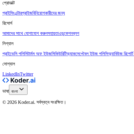
প্রোডাক্ট
প্রাইসিং
এন্টারপ্রাইজ
বিনিয়োগকারীদের জন্য
রিসোর্স
আমাদের সাথে যোগাযোগ করুন
সহায়তা
এডুকেশন
ব্লগ
লিগ্যাল
প্রাইভেসি পলিসি
টার্মস অফ ইউজ
সিকিউরিটি
অ্যাকসেপ্টেবল ইউজ পলিসি
অ্যাবিউজ রিপোর্ট
সোশ্যাল
LinkedIn
Twitter
ভাষা
বাংলা
© 2026 Koder.ai. সর্বস্বত্ব সংরক্ষিত।