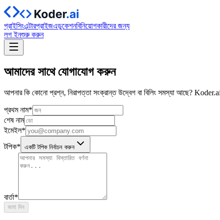
প্রাইসিং
এন্টারপ্রাইজ
এডুকেশন
বিনিয়োগকারীদের জন্য
লগ ইন
শুরু করুন
আমাদের সাথে যোগাযোগ করুন
আপনার কি কোনো প্রশ্ন, নিরাপত্তা সংক্রান্ত উদ্বেগ বা বিলিং সমস্যা আছে? Koder.a
প্রথম নাম
*
শেষ নাম
ইমেইল
*
টপিক
*
একটি টপিক নির্বাচন করুন
বার্তা
*
জমা দিন