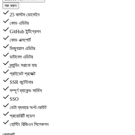
শুরু করুন
25 কাস্টম ডোমেইন
কোড এডিটর
GitHub ইন্টিগ্রেশন
কোড এক্সপোর্ট
ভিজ্যুয়াল এডিটর
ডাটাবেস এডিটর
ব্র্যান্ডিং সরানো যায়
প্রাইভেট প্রজেক্ট
SSR কন্টেইনার
সম্পূর্ণ ব্যাকেন্ড সার্ভিস
SSO
ডেটা ব্যবহার অপ্ট‑আউট
প্রায়োরিটি মডেল
হোস্টিং রিজিওন সিলেকশন
প্রোডাক্ট