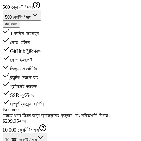
500
ক্রেডিট / মাস
500
ক্রেডিট / মাস
শুরু করুন
1 কাস্টম ডোমেইন
কোড এডিটর
GitHub ইন্টিগ্রেশন
কোড এক্সপোর্ট
ভিজ্যুয়াল এডিটর
ব্র্যান্ডিং সরানো যায়
প্রাইভেট প্রজেক্ট
SSR কন্টেইনার
সম্পূর্ণ ব্যাকেন্ড সার্ভিস
Business
বাড়তে থাকা টিমের জন্য অ্যাডভান্সড কন্ট্রোল এবং শক্তিশালী ফিচার।
$
299
.
95
/মাস
10,000
ক্রেডিট / মাস
10,000
ক্রেডিট / মাস