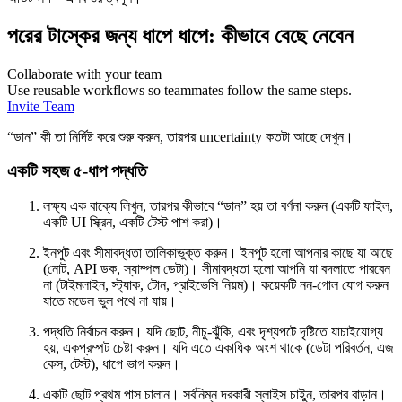
পরের টাস্কের জন্য ধাপে ধাপে: কীভাবে বেছে নেবেন
Collaborate with your team
Use reusable workflows so teammates follow the same steps.
Invite Team
“ডান” কী তা নির্দিষ্ট করে শুরু করুন, তারপর uncertainty কতটা আছে দেখুন।
একটি সহজ ৫-ধাপ পদ্ধতি
লক্ষ্য এক বাক্যে লিখুন, তারপর কীভাবে “ডান” হয় তা বর্ণনা করুন (একটি ফাইল,
একটি UI স্ক্রিন, একটি টেস্ট পাশ করা)।
ইনপুট এবং সীমাবদ্ধতা তালিকাভুক্ত করুন। ইনপুট হলো আপনার কাছে যা আছে
(নোট, API ডক, স্যাম্পল ডেটা)। সীমাবদ্ধতা হলো আপনি যা বদলাতে পারবেন
না (টাইমলাইন, স্ট্যাক, টোন, প্রাইভেসি নিয়ম)। কয়েকটি নন-গোল যোগ করুন
যাতে মডেল ভুল পথে না যায়।
পদ্ধতি নির্বাচন করুন। যদি ছোট, নীচু-ঝুঁকি, এবং দৃশ্যপটে দৃষ্টিতে যাচাইযোগ্য
হয়, একপ্রম্পট চেষ্টা করুন। যদি এতে একাধিক অংশ থাকে (ডেটা পরিবর্তন, এজ
কেস, টেস্ট), ধাপে ভাগ করুন।
একটি ছোট প্রথম পাস চালান। সর্বনিম্ন দরকারী স্লাইস চাইুন, তারপর বাড়ান।