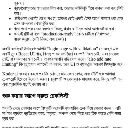
লুকায়।
গ্রহণযোগ্যতার মান ছাড়া শিপ করা, তারপর আউটপুট নিয়ে ঝগড়া করা বরং টেস্ট
করা।
টেস্টগুলো শেষেই রেখে দেওয়া, তারপর ছোট একটি টেস্ট আগে থাকলে ধরা যেত
এমন বাগগুলো খোঁজাখুঁজি করা।
পথে পথে প্রয়োজন বদলানো কিন্তু প্ল্যান বা টাস্ক ভাঙা আপডেট না করা।
কনস্ট্রেইন্ট না বলে “production-ready” কোড চাইলে (নিরাপত্তা,
পারফরম্যান্স, ডেটা নিয়ম, এজ কেস)।
একটি কনক্রিট উদাহরণ: আপনি “login page with validation” চেয়েছেন এবং
একটি সুন্দর React UI পান, কিন্তু পাসওয়ার্ড দৈর্ঘ্যের স্পষ্ট নিয়ম নেই, এরর মেসেজ
নেই, বা সফলতার মান নেই। তারপর আপনি যদি যোগ করেন “also add rate
limiting” কিন্তু প্ল্যান আপডেট না করেন, তবে UI ও ব্যাকএন্ড আচরণ মিসম্যাচ হবে।
Koder.ai ব্যবহার করলে প্ল্যানিং মোড, কোড জেনারেশন, এবং টেস্টিংকে আলাদা
চেকপয়েন্ট হিসেবে বিবেচনা করুন। স্ন্যাপশট ও রোলব্যাক সাহায্য করে, কিন্তু স্পষ্ট মান
এবং প্রাথমিক যাচাই বদলায় না।
শুরু করার আগে দ্রুত চেকলিস্ট
পদ্ধতি বেছে নেওয়ার আগে টাস্কটি কয়েকটি ব্যবহারিক চেক দিয়ে স্কোর করুন। এটি
সাধারণ ব্যর্থতা প্রতিরোধ করে: “দ্রুত” অপশন বেছে নিয়ে পরে ঠিক করতে বেশি সময়
ব্যয় করা।