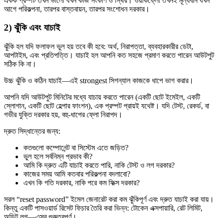
একক প্রম্পট তখন ভালো যখন কাজ সংকীর্ণ ও স্থির। ওয়ার্কফ্লো তখনই মূল্যবান যখন
আগে পরিকল্পনা, তারপর বাস্তবায়ন, তারপর সংশোধন দরকার।
2) ঝুঁকি এবং যাচাই
ঝুঁকি হল যদি ফলাফল ভুল হয় তবে কী হবে: অর্থ, নিরাপত্তা, ব্যবহারকারীর ডেটা,
আপটাইম, এবং প্রতিপত্তি। যাচাই হল আপনি কত সহজে প্রমাণ করতে পারেন আউটপুট
সঠিক কি না।
উচ্চ ঝুঁকি ও কঠিন যাচাই—এই strongest সিগন্যাল কাজকে ধাপে ভাগ করার।
আপনি যদি আউটপুট মিনিটের মধ্যে যাচায় করতে পারেন (একটি ছোট ইমেইল, একটি
স্লোগান, একটি ছোট হেল্পার ফাংশন), এক প্রম্পট প্রায়ই যথেষ্ট। যদি টেস্ট, রেকর্ড, বা
গভীর যুক্তি দরকার হয়, বহু-ধাপের ফ্লো নিরাপদ।
দ্রুত সিদ্ধান্তের জন্য:
কতগুলো কম্পোনেন্ট বা সিস্টেম এতে জড়িত?
ভুল হলে সর্বনিম্ন প্রভাব কী?
আমি কি দ্রুত এটি যাচাই করতে পারি, নাকি টেস্ট ও লগ দরকার?
কাজের সময় আমি কতবার পরিকল্পনা বদলাবো?
এখন কি গতি দরকার, নাকি পরে কম ফিক্স দরকার?
সরল “reset password” ইমেল জেনারেট করা কম ঝুঁকিপূর্ণ এবং দ্রুত যাচাই করা যায়।
কিন্তু একটি পাসওয়ার্ড রিসেট ফিচার তৈরি করা ভিন্ন: টোকেন এক্সপায়ারি, রেট লিমিট,
অডিট লগ—এসব গুরুত্বপূর্ণ।