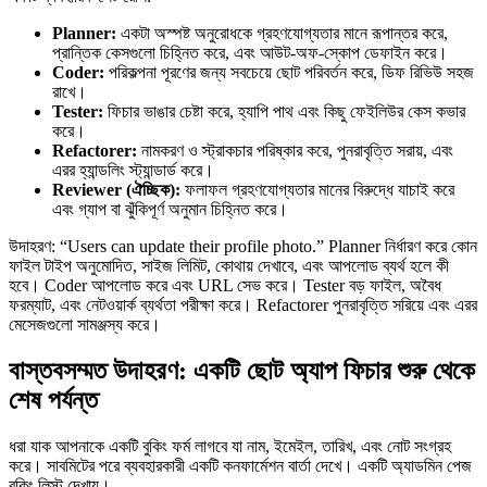
Planner:
একটা অস্পষ্ট অনুরোধকে গ্রহণযোগ্যতার মানে রূপান্তর করে,
প্রান্তিক কেসগুলো চিহ্নিত করে, এবং আউট-অফ-স্কোপ ডেফাইন করে।
Coder:
পরিকল্পনা পূরণের জন্য সবচেয়ে ছোট পরিবর্তন করে, ডিফ রিভিউ সহজ
রাখে।
Tester:
ফিচার ভাঙার চেষ্টা করে, হ্যাপি পাথ এবং কিছু ফেইলিউর কেস কভার
করে।
Refactorer:
নামকরণ ও স্ট্রাকচার পরিষ্কার করে, পুনরাবৃত্তি সরায়, এবং
এরর হ্যান্ডলিং স্ট্যান্ডার্ড করে।
Reviewer (ঐচ্ছিক):
ফলাফল গ্রহণযোগ্যতার মানের বিরুদ্ধে যাচাই করে
এবং গ্যাপ বা ঝুঁকিপূর্ণ অনুমান চিহ্নিত করে।
উদাহরণ: “Users can update their profile photo.” Planner নির্ধারণ করে কোন
ফাইল টাইপ অনুমোদিত, সাইজ লিমিট, কোথায় দেখাবে, এবং আপলোড ব্যর্থ হলে কী
হবে। Coder আপলোড করে এবং URL সেভ করে। Tester বড় ফাইল, অবৈধ
ফরম্যাট, এবং নেটওয়ার্ক ব্যর্থতা পরীক্ষা করে। Refactorer পুনরাবৃত্তি সরিয়ে এবং এরর
মেসেজগুলো সামঞ্জস্য করে।
বাস্তবসম্মত উদাহরণ: একটি ছোট অ্যাপ ফিচার শুরু থেকে
শেষ পর্যন্ত
ধরা যাক আপনাকে একটি বুকিং ফর্ম লাগবে যা নাম, ইমেইল, তারিখ, এবং নোট সংগ্রহ
করে। সাবমিটের পরে ব্যবহারকারী একটি কনফার্মেশন বার্তা দেখে। একটি অ্যাডমিন পেজ
বুকিং লিস্ট দেখায়।