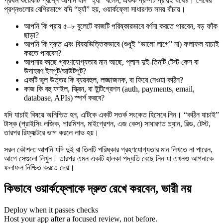
প্রথম কয়েকটি প্রশ্নে আপনি যদি “হ্যাঁ” বলেন, একক প্রম্পট প্রায়ই যথেষ্ট। শেষের
প্রশ্নগুলোর বেশিরভাগে যদি “হ্যাঁ” হয়, ওয়ার্কফ্লো সাধারণত সময় বাঁচায়।
আপনি কি প্রায় ৫–৮ বুলেটে কাজটি পরিষ্কারভাবে বর্ণনা করতে পারবেন, বড় ফাঁক
ছাড়া?
আপনি কি দ্রুত এবং বিষয়ভিত্তিকভাবে (শুধুই “ভালো লাগে” না) ফলাফল যাচাই
করতে পারবেন?
আপনার কাছে গ্রহণযোগ্যতার মান আছে, প্লাস দুই-তিনটি টেস্ট কেস বা
উদাহরণ ইনপুট/আউটপুট?
একটি ভুল উত্তর কি ব্যয়বহুল, লজ্জাজনক, বা ফিরে নেওয়া কঠিন?
কাজ কি বহু ফাইল, স্ক্রিন, বা ইন্টিগ্রেশন (auth, payments, email,
database, APIs) স্পর্শ করবে?
যদি যাচাই বিষয়ে অনিশ্চিত হন, এটিকে একটি সতর্ক সংকেত হিসেবে নিন। “কঠিন যাচাই”
টাস্ক (প্রাইসিং লজিক, পারমিশন, মাইগ্রেশন, এজ কেস) সাধারণত প্ল্যান, বিল্ড, টেস্ট,
তারপর রিফ্যাক্টরে ভাগ করলে লাভ হয়।
সরল কৌশল: আপনি যদি দুই বা তিনটি পরিষ্কার গ্রহণযোগ্যতার মান লিখতে না পারেন,
আগে সেগুলো লিখুন। তারপর এমন একটি হালকা পদ্ধতি বেছে নিন যা এখনও আপনাকে
ফলাফল নিশ্চিত করতে দেয়।
কিভাবে ওয়ার্কফ্লোকে দ্রুত রেখে করবেন, ভারী নয়
Deploy when it passes checks
Host your app after a focused review, not before.