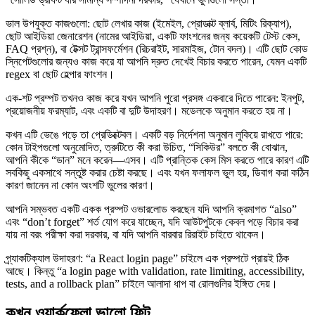
ভাল উপযুক্ত কাজগুলো: ছোট লেখার কাজ (ইমেইল, প্রোডাক্ট ব্লার্ব, মিটিং রিক্যাপ),
ছোট আইডিয়া জেনারেশন (নামের আইডিয়া, একটি ফাংশনের জন্য কয়েকটি টেস্ট কেস,
FAQ প্রশ্ন), বা টেক্সট ট্রান্সফর্মেশন (রিচরাইট, সারমাইজ, টোন বদল)। এটি ছোট কোড
স্নিপেটগুলোর জন্যও কাজ করে যা আপনি দ্রুত দেখেই বিচার করতে পারেন, যেমন একটি
regex বা ছোট হেল্পার ফাংশন।
এক-শট প্রম্পট তখনও কাজ করে যখন আপনি পুরো প্রসঙ্গ একবারে দিতে পারেন: ইনপুট,
প্রয়োজনীয় ফরম্যাট, এবং একটি বা দুটি উদাহরণ। মডেলকে অনুমান করতে হয় না।
কখন এটি ভেঙে পড়ে তা প্রেডিক্টেবল। একটি বড় নির্দেশনা অনুমান লুকিয়ে রাখতে পারে:
কোন টাইপগুলো অনুমোদিত, ত্রুটিতে কী করা উচিত, “সিকিউর” বলতে কী বোঝান,
আপনি কীকে “ডান” মনে করেন—এসব। এটি প্রান্তিক কেস মিস করতে পারে কারণ এটি
সবকিছু একসাথে সন্তুষ্ট করার চেষ্টা করছে। এবং যখন ফলাফল ভুল হয়, ডিবাগ করা কঠিন
কারণ জানেন না কোন অংশটি ভুলের কারণ।
আপনি সম্ভবত একটি একক প্রম্পট ওভারলোড করছেন যদি আপনি ক্রমাগত “also”
এবং “don’t forget” শর্ত যোগ করে যাচ্ছেন, যদি আউটপুটকে কেবল পড়ে বিচার করা
যায় না বরং পরীক্ষা করা দরকার, বা যদি আপনি বারবার রিরাইট চাইতে থাকেন।
প্র্যাকটিক্যাল উদাহরণ: “a React login page” চাইলে এক প্রম্পটে প্রায়ই ঠিক
আছে। কিন্তু “a login page with validation, rate limiting, accessibility,
tests, and a rollback plan” চাইলে আলাদা ধাপ বা রোলগুলির ইঙ্গিত দেয়।
কখন ওয়ার্কফ্লো ভালো ফিট