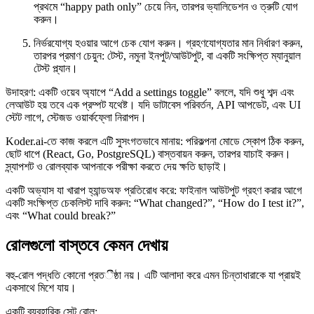
প্রথমে “happy path only” চেয়ে নিন, তারপর ভ্যালিডেশন ও ত্রুটি যোগ
করুন।
নির্ভরযোগ্য হওয়ার আগে চেক যোগ করুন। গ্রহণযোগ্যতার মান নির্ধারণ করুন,
তারপর প্রমাণ চেয়ুন: টেস্ট, নমুনা ইনপুট/আউটপুট, বা একটি সংক্ষিপ্ত ম্যানুয়াল
টেস্ট প্ল্যান।
উদাহরণ: একটি ওয়েব অ্যাপে “Add a settings toggle” বললে, যদি শুধু শব্দ এবং
লেআউট হয় তবে এক প্রম্পট যথেষ্ট। যদি ডাটাবেস পরিবর্তন, API আপডেট, এবং UI
স্টেট লাগে, স্টেজড ওয়ার্কফ্লো নিরাপদ।
Koder.ai-তে কাজ করলে এটি সুসংগতভাবে মানায়: পরিকল্পনা মোডে স্কোপ ঠিক করুন,
ছোট ধাপে (React, Go, PostgreSQL) বাস্তবায়ন করুন, তারপর যাচাই করুন।
স্ন্যাপশট ও রোলব্যাক আপনাকে পরীক্ষা করতে দেয় ক্ষতি ছাড়াই।
একটি অভ্যাস যা খারাপ হ্যান্ডঅফ প্রতিরোধ করে: ফাইনাল আউটপুট গ্রহণ করার আগে
একটি সংক্ষিপ্ত চেকলিস্ট দাবি করুন: “What changed?”, “How do I test it?”,
এবং “What could break?”
রোলগুলো বাস্তবে কেমন দেখায়
বহু-রোল পদ্ধতি কোনো প্রতීষ্ঠা নয়। এটি আলাদা করে এমন চিন্তাধারাকে যা প্রায়ই
একসাথে মিশে যায়।
একটি ব্যবহারিক সেট রোল: