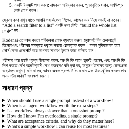
একটি রিফ্যাক্ট পাস করুন: নামকরণ পরিষ্কার করুন, পুনরাবৃত্তি সরান, সংক্ষিপ্ত
নোট যোগ করুন।
স্কোপ কড়া রাখুন যাতে আপনি ওয়ার্কফ্লো শিখেন, কাজের ভার নিয়ে লড়াই না করেন।
“Add a search filter to a list” একটি ভাল টেস্ট, “build the whole list
page” নয়।
Koder.ai-তে কাজ করলে পরিকল্পনা মোড ব্যবহার করুন, স্ন্যাপশট নিন চেকপয়েন্ট
হিসেবেএবং পরীক্ষায় সমস্যায় পড়লে সহজে রোলব্যাক করুন। ফলন সুবিধাজনক হলে
সোর্স কোড এক্সপোর্ট করে আপনার সাধারণ টুলসে কাজ চালিয়ে যান।
পরীক্ষার পরে দুইটি প্রশ্ন জিজ্ঞাসা করুন: আপনি কি আগে ত্রুটি ধরলেন, এবং আপনি কি
শিপ করতে বেশি আত্মবিশ্বাসী বোধ করছেন? যদি হ্যাঁ হয়, অনুরূপ টাসকের জন্য রোলগুলো
অব্যাহত রাখুন। যদি না হয়, আবার একক প্রম্পটে ফিরে যান এবং উচ্চ-ঝুঁকির কাজগুলোর
জন্য স্ট্রাকচারটি সংরক্ষণ করুন।
সাধারণ প্রশ্ন
When should I use a single prompt instead of a workflow?
When is an agent workflow worth the extra steps?
Is a workflow always slower than a one-shot prompt?
How do I know I’m overloading a single prompt?
What are acceptance criteria, and why do they matter here?
What’s a simple workflow I can reuse for most features?