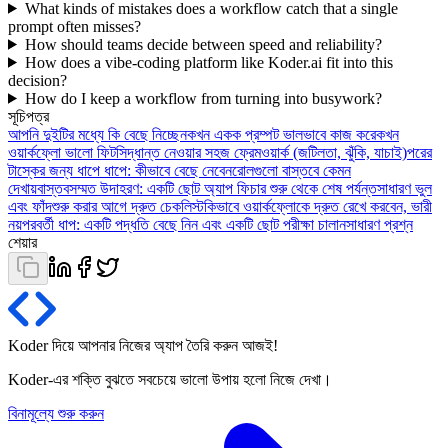
What kinds of mistakes does a workflow catch that a single
prompt often misses?
How should teams decide between speed and reliability?
How does a vibe-coding platform like Koder.ai fit into this
decision?
How do I keep a workflow from turning into busywork?
সূচিপত্র
আপনি দুইটির মধ্যে কি বেছে নিচ্ছেন
কখন একক প্রম্পট ভালভাবে কাজ করে
কখন
ওয়ার্কফ্লো ভালো ফিট
সিদ্ধান্ত নেওয়ার সহজ ফ্রেমওয়ার্ক (জটিলতা, ঝুঁকি, যাচাই)
পরের
টাস্কের জন্য ধাপে ধাপে: কীভাবে বেছে নেবেন
রোলগুলো বাস্তবে কেমন
দেখায়
বাস্তবসম্মত উদাহরণ: একটি ছোট অ্যাপ ফিচার শুরু থেকে শেষ পর্যন্ত
সাধারণ ভুল
এবং ফাঁদ
শুরু করার আগে দ্রুত চেকলিস্ট
কিভাবে ওয়ার্কফ্লোকে দ্রুত রেখে করবেন, ভারী
নয়
পরবর্তী ধাপ: একটি পদ্ধতি বেছে নিন এবং একটি ছোট পরীক্ষা চালান
সাধারণ প্রশ্ন
শেয়ার
Koder দিয়ে আপনার নিজের অ্যাপ তৈরি করুন
আজই
!
Koder-এর শক্তি বুঝতে সবচেয়ে ভালো উপায় হলো নিজে দেখা।
বিনামূল্যে শুরু করুন