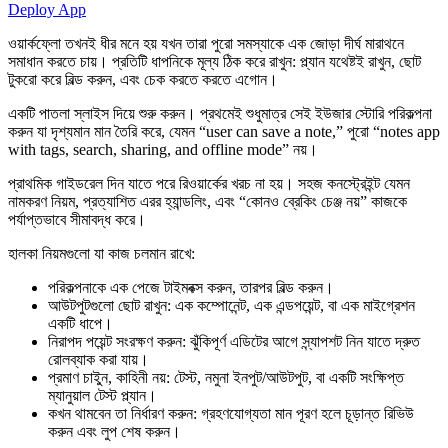
Deploy App
ওয়ার্কফ্লো তখনই ধীর মনে হয় যখন তারা পুরো সমস্যাকে এক জোড়া দীর্ঘ মারাথনে
সমাধান করতে চায়। প্রতিটি ধাপনিকে মূল্য ঠিক করে রাখুন: প্ল্যান যথেষ্টই রাখুন, ছোট
টুকরো করে বিল্ড করুন, এবং চেক করতে করতে এগোন।
একটি পাতলা স্লাইস দিয়ে শুরু করুন। প্রথমেই শুধুমাত্র সেই ইউজার স্টোরি পরিকল্পনা
করুন যা দৃশ্যমান মান তৈরি করে, যেমন “user can save a note,” পুরো “notes app
with tags, search, sharing, and offline mode” নয়।
প্রাথমিক গাইডরেল দিন যাতে পরে রিওয়ার্কের খরচ না হয়। সহজ কনস্ট্রেইন্ট যেমন
নামকরণ নিয়ম, প্রত্যাশিত এরর হ্যান্ডলিং, এবং “কোনও ব্রেকিং চেঞ্জ নয়” কাজকে
পর্যাপ্তভাবে সীমাবদ্ধ করে।
হালকা নিয়মগুলো যা কাজ চলমান রাখে:
পরিকল্পনাকে এক পেজে টাইমবক্স করুন, তারপর বিল্ড করুন।
আউটপুটগুলো ছোট রাখুন: এক কম্পোনেন্ট, এক এন্ডপয়েন্ট, বা এক মাইগ্রেশন
একটি ধাপে।
নিরাপদ পয়েন্ট সংরক্ষণ করুন: ঝুঁকিপূর্ণ এডিটের আগে স্ন্যাপশট নিন যাতে দ্রুত
রোলব্যাক করা যায়।
প্রমাণ চাইুন, কাহিনী নয়: টেস্ট, নমুনা ইনপুট/আউটপুট, বা একটি সংক্ষিপ্ত
ম্যানুয়াল টেস্ট প্ল্যান।
কখন থামবেন তা নির্ধারণ করুন: গ্রহণযোগ্যতা মান পূরণ হলে চূড়ান্ত রিভিউ
করুন এবং লুপ শেষ করুন।