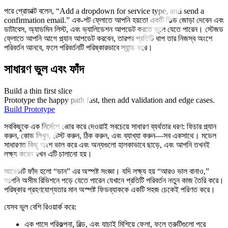
পরে প্রোডাক্ট বলেন, “Add a dropdown for service type, and send a
confirmation email.” এক-শট ফ্লোতে আপনি হয়তো একটি ফিল্ড জোড়া দেবেন এবং
ডাটাবেস, অ্যাডমিন লিস্ট, এবং ভ্যালিডেশন আপডেট করতে ভুলে যেতে পারেন। স্টেজড
ফ্লোতে আপনি আগে প্ল্যান আপডেট করবেন, তারপর প্রতিটি ধাপ তার নিজস্ব অংশে
পরিবর্তন আনবে, ফলে পরিবর্তনটি পরিষ্কারভাবে ল্যান্ড করে।
সাধারণ ভুল এবং ফাঁদ
Build a thin first slice
Prototype the happy path fast, then add validation and edge cases.
Build Prototype
সবকিছুকে এক নির্দেশে জোর করে দেওয়াই সবচেয়ে সাধারণ ব্যর্থতার ধরণ: ফিচার প্ল্যান
করুন, কোড লিখুন, টেস্ট করুন, ঠিক করুন, এবং ব্যাখ্যা করুন—সব একসাথে। মডেল
সাধারণত কিছু অংশ ভাল করে এবং অন্যগুলো হালকাভাবে ছাড়ে, এবং আপনি তখনই
লক্ষ্য করেন যখন এটি চালানো হয়।
আরেকটি ফাঁদ হলো “ডান” এর অস্পষ্ট সংজ্ঞা। যদি লক্ষ্য হয় “আরও ভাল বানাও,”
আপনি অসীম রিভিশনে পড়ে যেতে পারেন যেখানে প্রতিটি পরিবর্তন নতুন কাজ তৈরি করে।
পরিষ্কার গ্রহণযোগ্যতার মান অস্পষ্ট ফিডব্যাককে একটি সহজ চেকেই পরিণত করে।
যেসব ভুল বেশি রিওয়ার্ক করে:
এক পাসে পরিকল্পনা, বিল্ড, এবং যাচাই মিশিয়ে ফেলা, ফলে ত্রুটিগুলো পরে