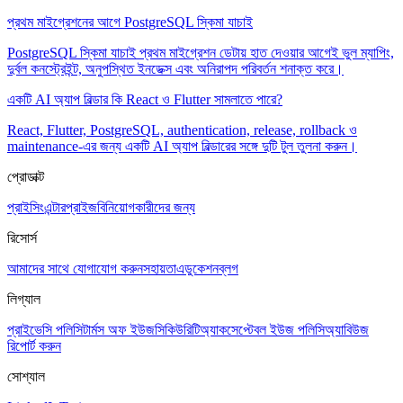
প্রথম মাইগ্রেশনের আগে PostgreSQL স্কিমা যাচাই
PostgreSQL স্কিমা যাচাই প্রথম মাইগ্রেশন ডেটায় হাত দেওয়ার আগেই ভুল ম্যাপিং,
দুর্বল কনস্ট্রেইন্ট, অনুপস্থিত ইনডেক্স এবং অনিরাপদ পরিবর্তন শনাক্ত করে।
একটি AI অ্যাপ বিল্ডার কি React ও Flutter সামলাতে পারে?
React, Flutter, PostgreSQL, authentication, release, rollback ও
maintenance-এর জন্য একটি AI অ্যাপ বিল্ডারের সঙ্গে দুটি টুল তুলনা করুন।
প্রোডাক্ট
প্রাইসিং
এন্টারপ্রাইজ
বিনিয়োগকারীদের জন্য
রিসোর্স
আমাদের সাথে যোগাযোগ করুন
সহায়তা
এডুকেশন
ব্লগ
লিগ্যাল
প্রাইভেসি পলিসি
টার্মস অফ ইউজ
সিকিউরিটি
অ্যাকসেপ্টেবল ইউজ পলিসি
অ্যাবিউজ
রিপোর্ট করুন
সোশ্যাল