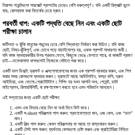
নিরাপদ পয়েন্টগুলো পারফেক্ট প্রম্পটের চেয়েও বেশি গুরুত্বপূর্ণ। যদি একটি রিফ্যাক্ট ভুলে
যায়, রোলব্যাক করা বিতর্কের চেয়ে দ্রুত।
পরবর্তী ধাপ: একটি পদ্ধতি বেছে নিন এবং একটি ছোট
পরীক্ষা চালান
জটিলতা ও ঝুঁকি মানুষের পছন্দের চেয়ে বেশি সিদ্ধান্ত নির্ধারণ করা উচিত। যদি কাজ
ছোট, নিম্ন-ঝুঁকিপূর্ণ, এবং চোখে পড়ে যাচাইযোগ্য হয়, একক প্রম্পট সাধারণত জয়ী।
যদি কাজ ব্যবহারকারীর উপর প্রভাব ফেলে, কিছুকে ভেঙে ফেলতে পারে, বা কাজটি প্রমাণ
চাই—তবেআলাদা ধাপগুলোই নিজেকে মেটাতে শুরু করে।
একটি ভাল ডিফল্ট: ড্রাফট ও এক্সপ্লোরেশনের জন্য এক প্রম্পট ব্যবহার করুন, এবং শিপ
করার সময় রোলগুলো ব্যবহার করুন। ড্রাফটে আছে আউটলাইন, খসড়া কপি, দ্রুত
আইডিয়া, এবং ফেলো-প্রোটোটাইপ। শিপিং হয় যখন আপনি অথ, পেমেন্ট, ডাটা
মাইগ্রেশন, রিলায়বিলিটি, বা রক্ষণাবেক্ষণ করতে হবে এমন পরিবর্তন আনছেন।
এই সপ্তাহের জন্য একটি ছোট পরীক্ষা:
এমন এক ফিচার বেছে নিন যা অর্ধা দিনে ফিট করে।
একটি স-short পরিকল্পনা পাস করুন: গ্রহণযোগ্যতা মান, এজ কেস, এবং “ডান”
মান।
একটি বিল্ড পাস করুন: কেবল পরিকল্পনায় যা আছে তা বাস্তবায়ন করুন।
একটি টেস্ট পাস করুন: ব্যর্থতার কেসগুলো চেষ্টা করুন এবং ক্রাইটেরিয়া নিশ্চিত
করুন।