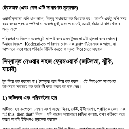
ট্রেডঅফ (এবং কেন এটি সাধারণত মূল্যবান)
ওয়ার্কফ্লোতে বেশি ধাপ লাগে, কিন্তু সাধারণত কম রিওয়ার্ক হয়। আপনি একটু বেশি সময়
ব্যয় করেন প্রথমে স্পষ্টতা ও চেকপয়েন্টে, এবং পরে সেই সময়ই বাঁচান যা বাগ খোঁজার
জন্য লাগে।
পরিকল্পনা ও নিরাপদ চেকপয়েন্ট সাপোর্ট করে এমন টুলগুলো এটা হালকা করে তোলে।
উদাহরণস্বরূপ, Koder.ai-তে পরিকল্পনা মোড এবং স্ন্যাপশট/রোলব্যাক আছে, যা
আপনাকে ধাপে ধাপে পরিবর্তন রিভিউ করতে ও দ্রুত ফিরে যেতে সহায়ক।
সিদ্ধান্ত নেওয়ার সহজ ফ্রেমওয়ার্ক (জটিলতা, ঝুঁকি,
যাচাই)
টুল দিয়ে শুরু করবেন না। টাস্কের ধরন দিয়ে শুরু করুন। এই বিষয়গুলো সাধারণত
আপনাকে সবচেয়ে কম কষ্টে কী কাজ করবে তা বলে দেয়।
1) জটিলতা এবং পরিবর্তনের হার
জটিলতা হল কতগুলো চলমান অংশ আছে: স্ক্রিন, স্টেট, ইন্টিগ্রেশন, প্রান্তিক কেস, এবং
“if this, then that” নিয়ম। যদি কাজের সময়কালে চাহিদা বদলায়, তখন কঠিনতা বাড়ে
কারণ আপনি রিভিশনও ম্যানেজ করছেন।