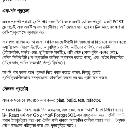
এক-শট প্রচেষ্টা
একক প্রম্পট প্রায়ই হ্যাপি পাথ দ্রুত তৈরি করে: একটি ফর্ম কম্পোনেন্ট, একটি POST
এন্ডপয়েন্ট, এবং একটি অ্যাডমিন টেবিল। এটি দেখলে মনে হবে সব ঠিক আছে যতক্ষণ না
কেউ প্রকৃতপক্ষে ব্যবহার করে।
সাধারণত যা মিস হয় তা হলো বিরক্তিকর ছোটখাটো জিনিসগুলো যা ফিচারকে বাস্তব করে:
ভ্যালিডেশন (খারাপ ইমেইল, অনুপস্থিত তারিখ, অতীতের তারিখ), এরর স্টেট
(টাইমআউট, সার্ভার এরর, ডুপ্লিকেট সাবমিট), খালি স্টেট (কোন বুকিং এখনও নেই),
বেসিক সিকিউরিটি (কে অ্যাডমিন তালিকা অ্যাক্সেস করতে পারে), এবং ডেটার বিস্তারিত
(টাইমজোন, তারিখ ফরম্যাট, ইনপুট ট্রিমিং)।
আপনি পরে ফলো-আপ প্রম্পট দিয়ে প্যাচ করতে পারেন, কিন্তু প্রায়ই
প্রতিক্রিয়াশীলভাবে সমস্যাগুলো মোকাবিলা করতে হয় বরং প্রতিরোধ করতে।
স্টেজড প্রচেষ্টা
এখন কাজকে রোলগুলোতে ভাগ করুন: plan, build, test, refactor.
পরিকল্পনা ফিল্ড নিয়ম, অ্যাডমিন অ্যাক্সেস, এজ কেস, এবং “ডান” কী তা নির্ধারণ করে।
বিল্ড React ফর্ম এবং Go এন্ডপয়েন্ট PostgreSQL-সহ বাস্তবায়ন করে। টেস্ট ধাপটি
খারাপ ইনপুট ট্রাই করে এবং টেবিল খালি থাকলে অ্যাডমিন তালিকা যাচাই করে। রিফ্যাক্ট
স্টেপ নামগুলো পরিষ্কার করে এবং পুনরাবৃত্তি সরায়।