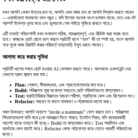
যখন আপনি কেবল উত্তর চান না, আপনি এমন কাজ চান যা আপনি বিশ্বাস করতে পারেন
—ওয়ার্কফ্লো সাধারণত ভাল পছন্দ। যদি টাস্কে অনেক অংশ চলমান থাকে, তবে এক-শট
প্রম্পট উদ্দেশ্য ধূসর করে এবং ভুলগুলো শেষ পর্যায়ে লুকিয়ে রাখতে পারে।
এটি তখনই শক্তিশালী যখন ফলাফল সঠিক, সামঞ্জস্যপূর্ণ, এবং রিভিউ করা সহজ হতে
হবে। কাজকে ছোট রোলে ভাগ করলে প্রতিটি ধাপে “ডান” কী তা স্পষ্ট হয়, ফলে আপনি
পরে পুরো কাজ রিরাইট করার পরিবর্তে তাড়াতাড়ি ইস্যু ধরতে পারেন।
আলাদা করে করার সুবিধা
প্রতিটি ধাপের লক্ষ্য ছোট হওয়ায় AI ফোকাস করতে পারে। আপনাকে চেকপয়েন্ট দেয়
যেগুলো দ্রুত স্ক্যান করা যায়।
Plan:
স্কোপ, সীমাবদ্ধতা, এবং গ্রহণযোগ্যতার মান দরে।
Build:
পরিকল্পনা পূরণের জন্য সবচেয়ে ছোট পরিবর্তনগুলো বাস্তবায়ন।
Test:
ক্রাইটেরিয়ার বিরুদ্ধে আচরণ পরীক্ষা, প্রান্তিক কেস এবং রিগ্রেশন সহ।
Refactor:
আচরণ না বদলে নামকরণ ও স্ট্রাকচার ভালো করা।
সরল উদাহরণ: আপনি অ্যাপে “invite a teammate” যোগ করতে চান। পরিকল্পনা
সিদ্ধান্তগুলো দাবি করে (কে আমন্ত্রণ দিতে পারবে, ইমেইল নিয়ম, যদি ব্যবহারকারী
আগেই থাকে তাহলে কী হবে)। Build তা বাস্তবায়ন করে। Test পারমিশন এবং
ব্যর্থতার কেস যাচাই করে। Refactor কোড পাঠযোগ্য করে তোলে পরবর্তী পরিবর্তনের
জন্য।