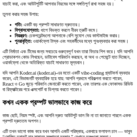
যাচাই করা, এবং আউটপুটটি আপনার নিয়মের সঙ্গে সঙ্গতিপূর্ণ রাখা সহজ হয়।
তুলনা করার সহজ উপায়:
গতি:
একটি বড় প্রম্পট সাধারণত দ্রুততর।
বিশ্বাসযোগ্যতা:
ধাপে বিভক্ত করলে নীরব ত্রুটি কমে।
নিয়ন্ত্রণ:
চেকপয়েন্টগুলো আপনাকে বেশি সুযোগ দেয় কাস্টমাইজ করার।
পুনরাবৃত্তি:
ওয়ার্কফ্লো টাস্ক এবং সহকর্মীদের মধ্যে পুনঃব্যবহার করা সহজ।
এটি নির্মাতা এবং টিমের জন্য সবচেয়ে গুরুত্বপূর্ণ যখন তারা ফিচার শিপ করে। যদি আপনি
প্রোডাকশন কোড লিখছেন, ডাটাবেস পরিবর্তন করছেন, বা অথ ও পেমেন্টে হাত দিচ্ছেন,
ওয়ার্কফ্লো থেকে অতিরিক্ত যাচাই সাধারণত মূল্যবান।
যদি আপনি Koder.ai (koder.ai)-এর মতো একটি vibe-coding প্ল্যাটফর্ম ব্যবহার
করেন, এই বিভাজনটি ব্যবহারিক হয়ে যায়: আপনি প্রথমে পরিকল্পনা করতে পারেন,
React ও Go জুড়ে পরিবর্তন জেনারেট করতে পারেন, এবং তারপর এক ফোকাসড রিভিউ
বা রিফ্যাক্টরের পরে এক্সপোর্ট বা ডিপ্লয় করতে পারেন।
কখন একক প্রম্পট ভালভাবে কাজ করে
কাজ ছোট, নিয়ম স্পষ্ট, এবং আপনি দ্রুত আউটপুট ভাল কি না তা জানাতে পারলে একক
প্রম্পট দ্রুততম অপশন।
এটি তখন ভালো কাজ করে যখন আপনি একটি পরিষ্কার, একবারে ফলাফল চান — ভাবুন
“সোলিড ড্রাফট যার সামান্য সম্পাদনা দরকার,” যেখানে ভুলগুলো সস্তা।