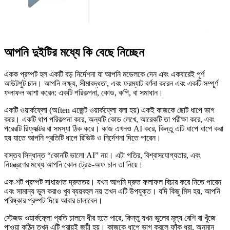
আপনি দুইটির মধ্যে কি বেছে নিচ্ছেন
একক প্রম্পট হল একটি বড় নির্দেশনা যা আপনি মডেলকে দেন এবং একবারেই পূর্ণ
আউটপুট চান। আপনি লক্ষ্য, সীমাবদ্ধতা, এবং ফরম্যাট বর্ণনা করেন এবং একটি সম্পূর্ণ
ফলাফল আশা করেন: একটি পরিকল্পনা, কোড, কপি, বা সমাধান।
একটি ওয়ার্কফ্লো (অften এজেন্ট ওয়ার্কফ্লো বলা হয়) একই কাজকে ছোট ধাপে ভাগ
করে। একটি ধাপ পরিকল্পনা করে, অন্যটি কোড লেখে, আরেকটি তা পরীক্ষা করে, এবং
পরেরটি রিফ্যাক্টর বা সমস্যা ঠিক করে। কাজ এখনও AI করে, কিন্তু এটি ধাপে ধাপে করা
হয় যাতে আপনি প্রতিটি ধাপে রিভিউ ও নির্দেশনা দিতে পারেন।
বাস্তব সিদ্ধান্ত “কোনটি ভালো AI” নয়। এটা গতির, বিশ্বাসযোগ্যতার, এবং
নিয়ন্ত্রণের মধ্যে আপনি কোন ট্রেড-অফ চান তা নিয়ে।
এক-শট প্রম্পট সাধারণত দ্রুততর। যখন আপনি দ্রুত ফলাফল বিচার করে নিতে পারেন
এবং সামান্য ভুল করাও খুব ব্যয়বহুল নয় তখন এটি উপযুক্ত। যদি কিছু মিস হয়, আপনি
পরিষ্কার প্রম্পট দিয়ে আবার চালাবেন।
স্টেজড ওয়ার্কফ্লো প্রতি চালনে ধীর হতে পারে, কিন্তু যখন ভুলের মূল্য বেশি বা খুঁজে
পাওয়া কঠিন তখন এটি প্রায়ই জয়ী হয়। কাজকে ধাপে ভাগ করলে ফাঁক ধরা, অনুমান