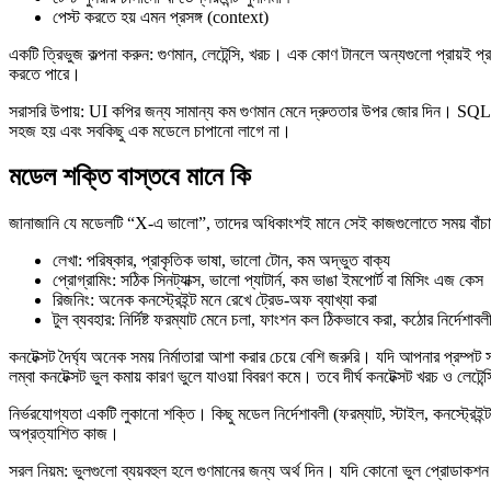
পেস্ট করতে হয় এমন প্রসঙ্গ (context)
একটি ত্রিভুজ কল্পনা করুন: গুণমান, লেটেন্সি, খরচ। এক কোণ টানলে অন্যগুলো প্রায়ই
করতে পারে।
সরাসরি উপায়: UI কপির জন্য সামান্য কম গুণমান মেনে দ্রুততার উপর জোর দিন। SQL, র
সহজ হয় এবং সবকিছু এক মডেলে চাপানো লাগে না।
মডেল শক্তি বাস্তবে মানে কি
জানাজানি যে মডেলটি “X-এ ভালো”, তাদের অধিকাংশই মানে সেই কাজগুলোতে সময় বাঁচায়
লেখা: পরিষ্কার, প্রাকৃতিক ভাষা, ভালো টোন, কম অদ্ভুত বাক্য
প্রোগ্রামিং: সঠিক সিনট্যাক্স, ভালো প্যাটার্ন, কম ভাঙা ইমপোর্ট বা মিসিং এজ কেস
রিজনিং: অনেক কনস্ট্রেইন্ট মনে রেখে ট্রেড‑অফ ব্যাখ্যা করা
টুল ব্যবহার: নির্দিষ্ট ফরম্যাট মেনে চলা, ফাংশন কল ঠিকভাবে করা, কঠোর নির্দেশাব
কনটেক্সট দৈর্ঘ্য অনেক সময় নির্মাতারা আশা করার চেয়ে বেশি জরুরি। যদি আপনার প্রম্পট
লম্বা কনটেক্সট ভুল কমায় কারণ ভুলে যাওয়া বিবরণ কমে। তবে দীর্ঘ কনটেক্সট খরচ ও ল
নির্ভরযোগ্যতা একটি লুকানো শক্তি। কিছু মডেল নির্দেশাবলী (ফরম্যাট, স্টাইল, কনস্ট
অপ্রত্যাশিত কাজ।
সরল নিয়ম: ভুলগুলো ব্যয়বহুল হলে গুণমানের জন্য অর্থ দিন। যদি কোনো ভুল প্রোডাকশন ভ