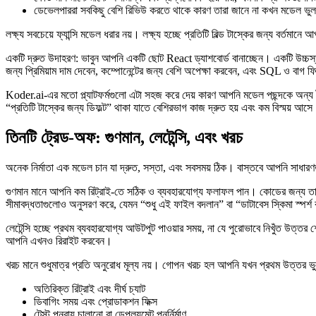
ডেভেলপাররা সবকিছু বেশি রিভিউ করতে থাকে কারণ তারা জানে না কখন মডেল ভু
লক্ষ্য সবচেয়ে ফ্যান্সি মডেল ধরার নয়। লক্ষ্য হচ্ছে প্রতিটি বিল্ড টাস্কের জন্য ব
একটি দ্রুত উদাহরণ: ভাবুন আপনি একটি ছোট React ড্যাশবোর্ড বানাচ্ছেন। একটি উচ্চ
জন্য প্রিমিয়াম দাম দেবেন, কম্পোনেন্টের জন্য বেশি অপেক্ষা করবেন, এবং SQL ও বাগ
Koder.ai-এর মতো প্ল্যাটফর্মগুলো এটা সহজ করে দেয় কারণ আপনি মডেল পছন্দকে অন্য 
“প্রতিটি টাস্কের জন্য ডিফল্ট” থাকা যাতে বেশিরভাগ কাজ দ্রুত হয় এবং কম বিস্ময় আস
তিনটি ট্রেড‑অফ: গুণমান, লেটেন্সি, এবং খরচ
অনেক নির্মাতা এক মডেল চান যা দ্রুত, সস্তা, এবং সবসময় ঠিক। বাস্তবে আপনি সাধা
গুণমান মানে আপনি কম রিট্রাই-তে সঠিক ও ব্যবহারযোগ্য ফলাফল পান। কোডের জন্য তা সঠ
সীমাবদ্ধতাগুলোও অনুসরণ করে, যেমন “শুধু এই ফাইল বদলান” বা “ডাটাবেস স্কিমা স্পর্
লেটেন্সি হচ্ছে প্রথম ব্যবহারযোগ্য আউটপুট পাওয়ার সময়, না যে পুরোভাবে নিখুঁত উ
আপনি এখনও রিরাইট করবেন।
খরচ মানে শুধুমাত্র প্রতি অনুরোধ মূল্য নয়। গোপন খরচ হল আপনি যখন প্রথম উত্তর ভুল
অতিরিক্ত রিট্রাই এবং দীর্ঘ চ্যাট
ডিবাগিং সময় এবং প্রোডাকশন ফিক্স
টেস্ট পুনরায় চালানো বা ডেপ্লয়মেন্ট পুনর্নির্মাণ