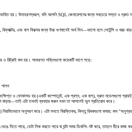
 প্রভাবিত হয়। উদাহরণস্বরূপ, যদি আপনি SQL জেনারেশনের জন্য সবচেয়ে সস্তা ও দ্রুত 
িফ্যাক্টর, এবং বাগ ফিক্সের জন্য উচ্চ গুণমানেই অর্থ দিন—ভালো হলে লেটেন্সি ও খরচ বা
 ও রিট্রাই কম হয়। সাধারণত শক্তিগুলো কয়েকটি ভাগে পড়ে:
লী পালন
 সংক্ষিপ্ত ও ফোকাসড হয় (একটি কম্পোনেন্ট, এক প্রশ্ন, এক বাগ), দ্রুত মডেলগুলো প্রায়ই
েটেন্সি বাড়ায়—তাই এটা তখনই ব্যবহার করুন যখন তা আসলেই ভুল প্রতিরোধ করে।
্রেইন্ট) নিয়মিতভাবে অনুসরণ করে। এটা শুনতে বিরক্তিকর, কিন্তু রিবকগুলো কমায়: কম 
েঙে দিতে পারে, ডেটা লিক করতে পারে বা ঘন্টা সময় ডিবাগিং নষ্ট করে, তাহলে ধীরে কাজ ক