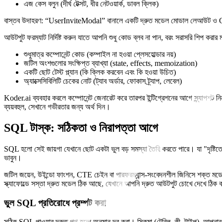
এজ কেস বলুন (দীর্ঘ টেক্সট, ধীর নেটওয়ার্ক, ডাবল ক্লিক)
বাস্তব উদাহরণ: “UserInviteModal” বানালে একটি দ্রুত মডেল মোডাল লেআউট ও CSS 
আউটপুট ফরম্যাট নির্দিষ্ট করুন যাতে আপনি শুধু কোড ব্লব না পান, বরং সরাসরি শিপ করার 
শুধুমাত্র কম্পোনেন্ট কোড (কম্পাইল না হওয়া প্লেসহোল্ডার নয়)
জটিল অংশগুলোর সংক্ষিপ্ত ব্যাখ্যা (state, effects, memoization)
একটি ছোট টেস্ট প্ল্যান (কি ক্লিক করবেন এবং কি হওয়া উচিত)
অ্যাক্সেসিবিলিটি চেকের নোট (ট্যাব অর্ডার, ফোকাস ট্র্যাপ, লেবেল)
Koder.ai ব্যবহার করলে কম্পোনেন্ট জেনারেট করে তারপর ইন্টিগ্রেশনের আগে স্ন্যাপশট ন
ব্যয়বহুল, সেখানে গভীরতার জন্য অর্থ দিন।
SQL টাস্ক: সঠিকতা ও নিরাপত্তা আগে
SQL হলো সেই জায়গা যেখানে ছোট একটা ভুল বড় সমস্যা তৈরি করতে পারে। যা "দৃষ্টিতে 
ভাবুন।
জটিল জয়েন, উইন্ডো ফাংশন, CTE চেইন বা পারফরম্যান্স‑সংবেদনশীল জিনিসে শক্ত মডেল 
স্ক্যাফোল্ডে সস্তা দ্রুত মডেল ঠিক আছে, যেখানে আপনি দ্রুত আউটপুট চোখে দেখে ঠিক
ভুল SQL প্রতিরোধে প্রম্পট করা
সঠিক SQL পাওয়ার দ্রুত পথ হলো অনুমান দূর করা। স্কিমা (টেবিল, কী, টাইপ), আপনার 