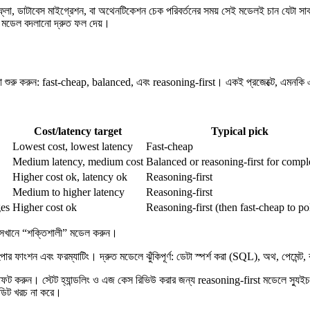
্ট ফ্লো, ডাটাবেস মাইগ্রেশন, বা অথেনটিকেশন চেক পরিবর্তনের সময় সেই মডেলই চান যেটা
ই মডেল বদলানো দ্রুত ফল দেয়।
়ে ভাবা শুরু করুন: fast-cheap, balanced, এবং reasoning-first। একই প্রজেক্টে, এমন
Cost/latency target
Typical pick
Lowest cost, lowest latency
Fast-cheap
Medium latency, medium cost
Balanced or reasoning-first for comp
Higher cost ok, latency ok
Reasoning-first
Medium to higher latency
Reasoning-first
ges
Higher cost ok
Reasoning-first (then fast-cheap to po
, সেখানে “শক্তিশালী” মডেল করুন।
ার ফাংশন এবং ফরম্যাটিং। দ্রুত মডেলে ঝুঁকিপূর্ণ: ডেটা স্পর্শ করা (SQL), অথ, পেমেন্ট, 
াফট করুন। স্টেট হ্যান্ডলিং ও এজ কেস রিভিউ করার জন্য reasoning-first মডেলে স্যুই
েডিট খরচ না করে।