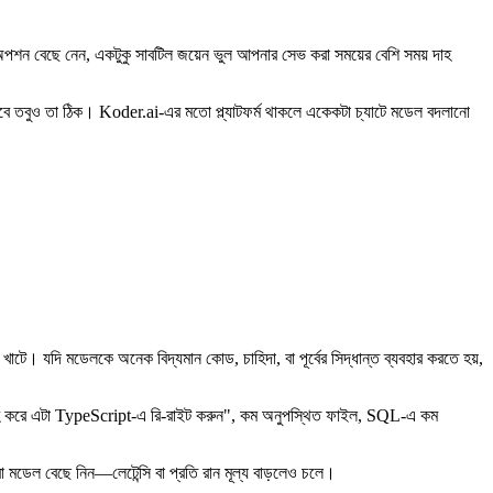
অপশন বেছে নেন, একটুকু সাবটিল জয়েন ভুল আপনার সেভ করা সময়ের বেশি সময় দাহ
ড়বে তবুও তা ঠিক। Koder.ai-এর মতো প্ল্যাটফর্ম থাকলে একেকটা চ্যাটে মডেল বদলানো
 খাটে। যদি মডেলকে অনেক বিদ্যমান কোড, চাহিদা, বা পূর্বের সিদ্ধান্ত ব্যবহার করতে হয়,
"অনুগ্রহ করে এটা TypeScript-এ রি-রাইট করুন", কম অনুপস্থিত ফাইল, SQL-এ কম
রা মডেল বেছে নিন—লেটেন্সি বা প্রতি রান মূল্য বাড়লেও চলে।