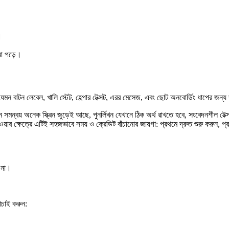
।
রা পড়ে।
েমন বাটন লেবেল, খালি স্টেট, হেল্পার টেক্সট, এরর মেসেজ, এবং ছোট অনবোর্ডিং ধাপের জন্য ভা
মন্বয় অনেক স্ক্রিন জুড়েই আছে, পুনর্লিখন যেখানে ঠিক অর্থ রাখতে হবে, সংবেদনশীল টেক্স
র ক্ষেত্রে এটিই সহজভাবে সময় ও ক্রেডিট বাঁচানোর জায়গা: প্রথমে দ্রুত শুরু করুন,
ে না।
াচাই করুন: