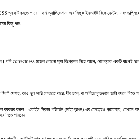
ড্রাফট করতে পারে। ফর্ম ভ্যালিডেশন, অ্যাসিঙ্ক ইনভাইট রিকোয়েস্টস, এবং ডুপ্লিকে
মতো কিছু পান:
িন। যদি correctness মডেল কোনো সূক্ষ্ম রিগ্রেশন নিয়ে আসে, রোলব্যাক একটি ধাপেই হবে
ঠিক" দেখায়, তাও ভুল সারি ফেরাতে পারে, ধীর চলে, বা অনিচ্ছাকৃতভাবে ডাটা বদলে দিতে
ব্যবহার করুন। একইটা স্কিমা পরিবর্তন (মাইগ্রেশন)‑এর ক্ষেত্রেও প্রযোজ্য, যেখানে অর
 করে নিতে পারবেন।
প্রয়োজনীয় আউটপুট আকার (কলাম এবং অর্থ), এবং কয়েকটি নমুনা সারি অন্তর্ভুক্ত করুন