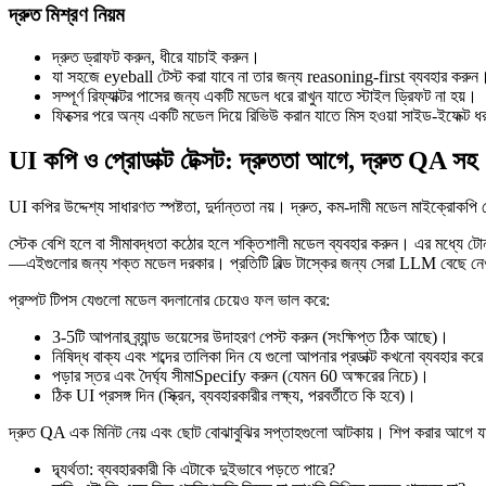
দ্রুত মিশ্রণ নিয়ম
দ্রুত ড্রাফট করুন, ধীরে যাচাই করুন।
যা সহজে eyeball টেস্ট করা যাবে না তার জন্য reasoning-first ব্যবহার করুন
সম্পূর্ণ রিফ্যাক্টর পাসের জন্য একটি মডেল ধরে রাখুন যাতে স্টাইল ড্রিফট না হয়।
ফিক্সের পরে অন্য একটি মডেল দিয়ে রিভিউ করান যাতে মিস হওয়া সাইড‑ইফেক্ট ধ
UI কপি ও প্রোডাক্ট টেক্সট: দ্রুততা আগে, দ্রুত QA সহ
UI কপির উদ্দেশ্য সাধারণত স্পষ্টতা, দুর্দান্ততা নয়। দ্রুত, কম‑দামী মডেল মাইক্রোকপি য
স্টেক বেশি হলে বা সীমাবদ্ধতা কঠোর হলে শক্তিশালী মডেল ব্যবহার করুন। এর মধ্যে টোন স
—এইগুলোর জন্য শক্ত মডেল দরকার। প্রতিটি বিল্ড টাস্কের জন্য সেরা LLM বেছে নেওয়া
প্রম্পট টিপস যেগুলো মডেল বদলানোর চেয়েও ফল ভাল করে:
3-5টি আপনার ব্র্যান্ড ভয়েসের উদাহরণ পেস্ট করুন (সংক্ষিপ্ত ঠিক আছে)।
নিষিদ্ধ বাক্য এবং শব্দের তালিকা দিন যে গুলো আপনার প্রডাক্ট কখনো ব্যবহার কর
পড়ার স্তর এবং দৈর্ঘ্য সীমাSpecify করুন (যেমন 60 অক্ষরের নিচে)।
ঠিক UI প্রসঙ্গ দিন (স্ক্রিন, ব্যবহারকারীর লক্ষ্য, পরবর্তীতে কি হবে)।
দ্রুত QA এক মিনিট নেয় এবং ছোট বোঝাবুঝির সপ্তাহগুলো আটকায়। শিপ করার আগে য
দ্ব্যর্থতা: ব্যবহারকারী কি এটাকে দুইভাবে পড়তে পারে?