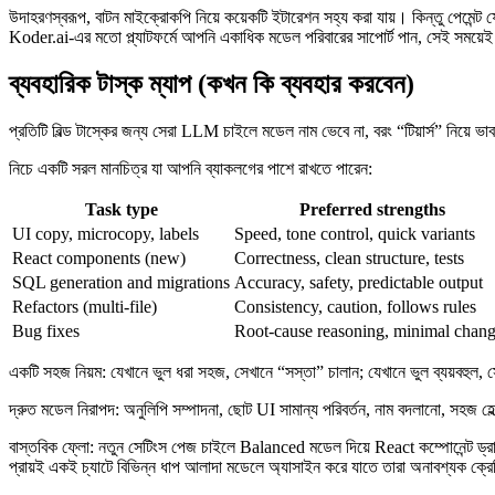
উদাহরণস্বরূপ, বাটন মাইক্রোকপি নিয়ে কয়েকটি ইটারেশন সহ্য করা যায়। কিন্তু পেমেন
Koder.ai-এর মতো প্ল্যাটফর্মে আপনি একাধিক মডেল পরিবারের সাপোর্ট পান, সেই সময়ে
ব্যবহারিক টাস্ক ম্যাপ (কখন কি ব্যবহার করবেন)
প্রতিটি বিল্ড টাস্কের জন্য সেরা LLM চাইলে মডেল নাম ভেবে না, বরং “টিয়ার্স” নিয
নিচে একটি সরল মানচিত্র যা আপনি ব্যাকলগের পাশে রাখতে পারেন:
Task type
Preferred strengths
UI copy, microcopy, labels
Speed, tone control, quick variants
React components (new)
Correctness, clean structure, tests
SQL generation and migrations
Accuracy, safety, predictable output
Refactors (multi-file)
Consistency, caution, follows rules
Bug fixes
Root-cause reasoning, minimal chan
একটি সহজ নিয়ম: যেখানে ভুল ধরা সহজ, সেখানে “সস্তা” চালান; যেখানে ভুল ব্যয়বহুল
দ্রুত মডেল নিরাপদ: অনুলিপি সম্পাদনা, ছোট UI সামান্য পরিবর্তন, নাম বদলানো, সহজ হেল্প
বাস্তবিক ফ্লো: নতুন সেটিংস পেজ চাইলে Balanced মডেল দিয়ে React কম্পোনেন্ট ড্র
প্রায়ই একই চ্যাটে বিভিন্ন ধাপ আলাদা মডেলে অ্যাসাইন করে যাতে তারা অনাবশ্যক ক্র