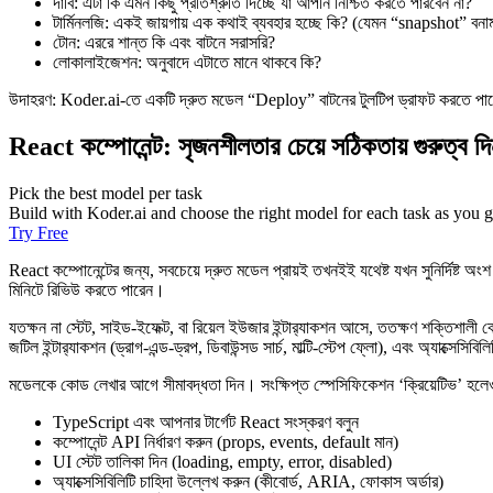
দাবি: এটা কি এমন কিছু প্রতিশ্রুতি দিচ্ছে যা আপনি নিশ্চিত করতে পারবেন না?
টার্মিনলজি: একই জায়গায় এক কথাই ব্যবহার হচ্ছে কি? (যেমন “snapshot” ব
টোন: এররে শান্ত কি এবং বাটনে সরাসরি?
লোকালাইজেশন: অনুবাদে এটাতে মানে থাকবে কি?
উদাহরণ: Koder.ai-তে একটি দ্রুত মডেল “Deploy” বাটনের টুলটিপ ড্রাফট করতে পারে,
React কম্পোনেন্ট: সৃজনশীলতার চেয়ে সঠিকতায় গুরুত্ব দ
Pick the best model per task
Build with Koder.ai and choose the right model for each task as you g
Try Free
React কম্পোনেন্টের জন্য, সবচেয়ে দ্রুত মডেল প্রায়ই তখনইই যথেষ্ট যখন সুনির্দিষ্ট
মিনিটে রিভিউ করতে পারেন।
যতক্ষন না স্টেট, সাইড‑ইফেক্ট, বা রিয়েল ইউজার ইন্টার‌্যাকশন আসে, ততক্ষণ শক্তিশালী
জটিল ইন্টার‌্যাকশন (ড্রাগ‑এন্ড‑ড্রপ, ডিবাউন্সড সার্চ, মাল্টি‑স্টেপ ফ্লো), এবং অ্যাক্সে
মডেলকে কোড লেখার আগে সীমাবদ্ধতা দিন। সংক্ষিপ্ত স্পেসিফিকেশন ‘ক্রিয়েটিভ’ হল
TypeScript এবং আপনার টার্গেট React সংস্করণ বলুন
কম্পোনেন্ট API নির্ধারণ করুন (props, events, default মান)
UI স্টেট তালিকা দিন (loading, empty, error, disabled)
অ্যাক্সেসিবিলিটি চাহিদা উল্লেখ করুন (কীবোর্ড, ARIA, ফোকাস অর্ডার)