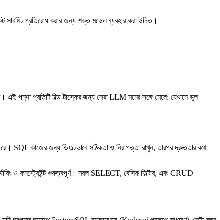
ট সাবমিট প্রতিরোধ করার জন্য শক্ত মডেল ব্যবহার করা উচিত।
। এই পন্থা প্রতিটি বিল্ড টাস্কের জন্য সেরা LLM মনের সঙ্গে মেলে: যেখানে ভুল
 পারে। SQL কাজের জন্য ডিফল্টভাবে সঠিকতা ও নিরাপত্তা রাখুন, তারপর দ্রুততার কথা
্ডারিং ও কনস্ট্রেইন্ট গুরুত্বপূর্ণ। সরল SELECT, বেসিক ফিল্টার, এবং CRUD
। যদি আপনার অ্যাপে PostgreSQL ব্যবহার হয় (Koder.ai প্রকল্পে সাধারণ), সেটা বলুন