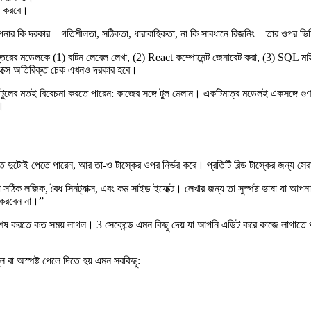
ল করবে।
র্তমানে আপনার কি দরকার—গতিশীলতা, সঠিকতা, ধারাবাহিকতা, না কি সাবধানে রিজনিং—তার ওপর
স্তরের মডেলকে (1) বাটন লেবেল লেখা, (2) React কম্পোনেন্ট জেনারেট করা, (3) SQL ম
 ফিক্সে অতিরিক্ত চেক এখনও দরকার হবে।
টুলের মতই বিবেচনা করতে পারেন: কাজের সঙ্গে টুল মেলান। একটিমাত্র মডেলই একসঙ্গে গু
ে।
রণত দুটোই পেতে পারেন, আর তা-ও টাস্কের ওপর নির্ভর করে। প্রতিটি বিল্ড টাস্কের জন
িক লজিক, বৈধ সিনট্যাক্স, এবং কম সাইড ইফেক্ট। লেখার জন্য তা সুস্পষ্ট ভাষা যা আপনার
শ করবেন না।”
ত্তর শেষ করতে কত সময় লাগল। 3 সেকেন্ডে এমন কিছু দেয় যা আপনি এডিট করে কাজে লাগাত
 বা অস্পষ্ট পেলে দিতে হয় এমন সবকিছু: