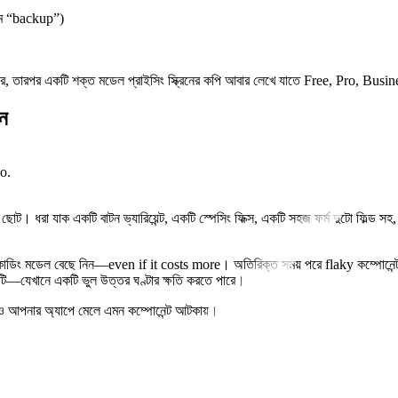
নাম “backup”)
 তারপর একটি শক্ত মডেল প্রাইসিং স্ক্রিনের কপি আবার লেখে যাতে Free, Pro, Busine
িন
o.
 অংশ ছোট। ধরা যাক একটি বাটন ভ্যারিয়েন্ট, একটি স্পেসিং ফিক্স, একটি সহজ ফর্ম দুটো ফি
 কোডিং মডেল বেছে নিন—even if it costs more। অতিরিক্ত সময় পরে flaky কম্পোনেন্ট ডিব
সিবিলিটি—যেখানে একটি ভুল উত্তর ঘণ্টার ক্ষতি করতে পারে।
েও আপনার অ্যাপে মেলে এমন কম্পোনেন্ট আটকায়।